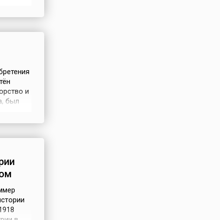
густ
бретения
тён
орство и
а, был
женером
ж вне
рии
лом
ммер
истории
1918
рии в