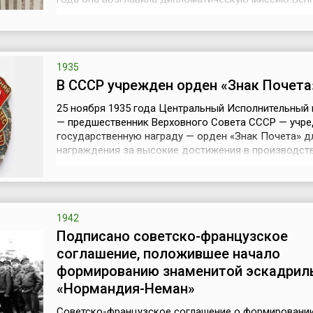
Швейцарии. Госпожа Швиммер была политически
образованной и разносторонне развитой личностью
выступала в защиту женских прав, охраны детей, ми
развила бурную пацифистскую деят...
1935
В СССР учрежден орден «Знак Почета
25 ноября 1935 года Центральный Исполнительный 
— предшественник Верховного Совета СССР — учре
государственную награду — орден «Знак Почета» д
награждения за высокие достижения в производств
научно-исследовательской, государственной, соци
культурной, спортивной и иной общественно полезн
деятельности, а также за проявления гражданской
доблести.Орден представлял собой овальн...
1942
Подписано советско-французское
соглашение, положившее начало
формированию знаменитой эскадрил
«Нормандия-Неман»
Советско-французское соглашение о формировании