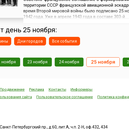
территории СССР французской авиационной эскадр
время Второй мировой войны было подписано 25 н
1942 года. Уже в апреле 1943 года в составе 303-й
истребительной авиационной дивизии 1-й Воздушн
Западного фронта начала свой боевой путь францу
т день 25 ноября:
добровольческая эскадрилья «Нормандия», дейст
на советско-германском фронте пр...
нины
Дни городов
Все события
25 ноября
2 ноября
23 ноября
24 ноября
Продвижение
Реклама
Контакты
Информеры
ользования сайта
Пользовательское соглашение
Политика конфид
нкт-Петербургский пр., д.60, лит.А, ч.п. 2-Н, оф.432, 434