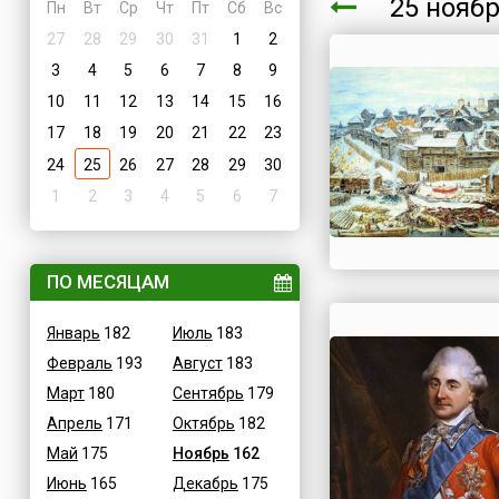
25 нояб
Пн
Вт
Ср
Чт
Пт
Сб
Вс
27
28
29
30
31
1
2
3
4
5
6
7
8
9
10
11
12
13
14
15
16
17
18
19
20
21
22
23
24
25
26
27
28
29
30
1
2
3
4
5
6
7
ПО МЕСЯЦАМ
Январь
182
Июль
183
Февраль
193
Август
183
Март
180
Сентябрь
179
Апрель
171
Октябрь
182
Май
175
Ноябрь
162
Июнь
165
Декабрь
175