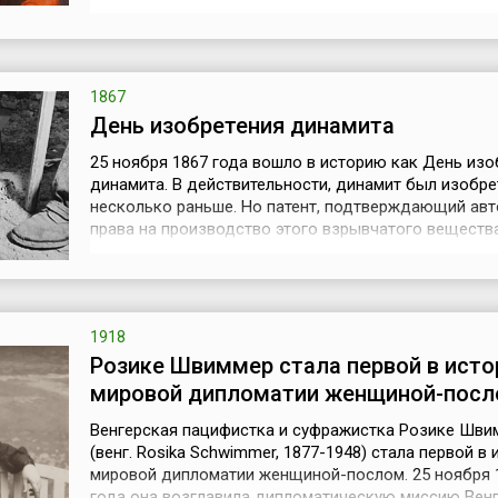
1764 году при немногочисленном участии шляхты и
решительной поддержке российской императрицы
Екатерины II.В первые годы правления Станислав Ав
Понятовский начал преобразов...
1867
День изобретения динамита
25 ноября 1867 года вошло в историю как День изо
динамита. В действительности, динамит был изобре
несколько раньше. Но патент, подтверждающий авт
права на производство этого взрывчатого веществ
получен именно в этот день шведским химиком, ин
и изобретателем, чьё имя если и не ассоциируется у
большинства людей с изобретением динамита, то у
всяких сомнений извест...
1918
Розике Швиммер стала первой в исто
мировой дипломатии женщиной-пос
Венгерская пацифистка и суфражистка Розике Шви
(венг. Rosika Schwimmer, 1877-1948) стала первой в 
мировой дипломатии женщиной-послом. 25 ноября 
года она возглавила дипломатическую миссию Венг