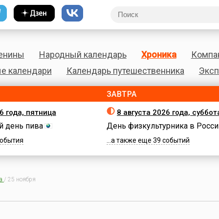
енины
Народный календарь
Хроника
Компа
е календари
Календарь путешественника
Эксп
ЗАВТРА
6 года, пятница
8 августа 2026 года, суббот
 день пива
День физкультурника в Росси
 события
...а также еще 39 событий
а
/
25 ноября