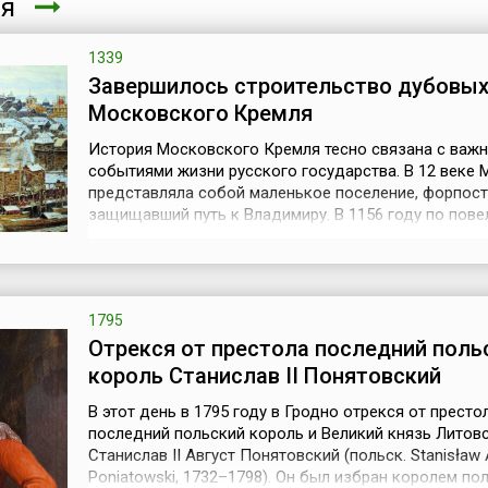
ря
1339
Завершилось строительство дубовых
Московского Кремля
История Московского Кремля тесно связана с важ
событиями жизни русского государства. В 12 веке 
представляла собой маленькое поселение, форпост
защищавший путь к Владимиру. В 1156 году по пов
князя Юрия Долгорукого был построен укрепленны
поселения — Кремль. Выбор места для постройки б
продиктован стратегическими соображениями: Крем
высоком холме при впадении ...
1795
Отрекся от престола последний поль
король Станислав II Понятовский
В этот день в 1795 году в Гродно отрекся от престо
последний польский король и Великий князь Литов
Станислав II Август Понятовский (польск. Stanisław
Poniatowski, 1732–1798). Он был избран королем по