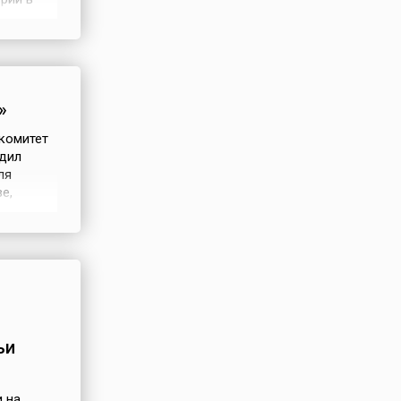
. Она
ра,
»
комитет
дил
ля
е,
ально-
ой
ьи
 на