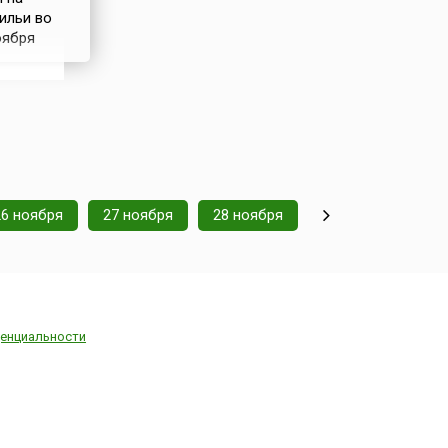
ильи во
оября
ой армии
зская
вовавшая
26 ноября
27 ноября
28 ноября
енциальности