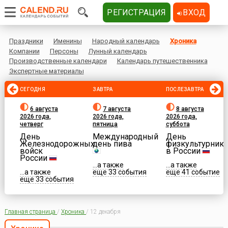
РЕГИСТРАЦИЯ
ВХОД
Праздники
Именины
Народный календарь
Хроника
Компании
Персоны
Лунный календарь
Производственные календари
Календарь путешественника
Экспертные материалы
СЕГОДНЯ
ЗАВТРА
ПОСЛЕЗАВТРА
6 августа
7 августа
8 августа
2026 года,
2026 года,
2026 года,
четверг
пятница
суббота
День
Международный
День
Железнодорожных
день пива
физкультурника
войск
в России
России
...а также
...а также
...а также
еще 33 события
еще 41 событие
еще 33 события
Главная страница
/
Хроника
/
12 декабря