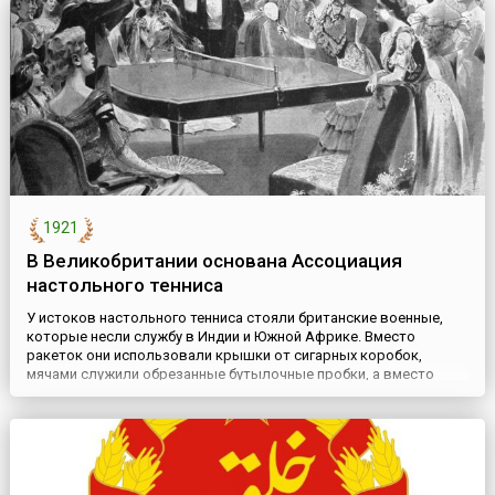
1921
В Великобритании основана Ассоциация
настольного тенниса
У истоков настольного тенниса стояли британские военные,
которые несли службу в Индии и Южной Африке. Вместо
ракеток они использовали крышки от сигарных коробок,
мячами служили обрезанные бутылочные пробки, а вместо
сетки на столе выкладывались книги. Большой вклад в
развитие пинг-понга сделал англичанин Джеймс Гибб,
привезший в 1900 году из США полые целлулоидные мячи.
История происхождения н...