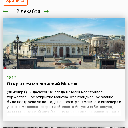
Хроника
12 декабря
1817
Открылся московский Манеж
(30 ноября) 12 декабря 1817 года в Москве состоялось
торжественное открытие Манежа. Это грандиозное здание
было построено за полгода по проекту знаменитого инженера и
ученого-механика генерал-лейтенанта Августина Бетанкура,
испанца на русской службе, дальнего потомка средневекового
правителя Канарских островов. Он блистательно справился с
заданием императора Александра I, пожелавшего иметь в М...