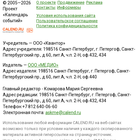
О проекте
Продвижение
Реклама
© 2005—2026
Контакты
Информеры
Проект
«Календарь
Условия использования сайта
событий»
Пользовательское соглашение
Политика конфиденциальности
Учредитель — ООО «Квантор»
Адрес учредителя: 198516 Санкт-Петербург, г. Петергоф, Санкт-
Петербургский пр., д.60, лит.А, ч.п. 2-Н, оф.432, 434
Издатель —
ООО «МЕДИО»
Адрес издателя: 198516 Санкт-Петербург, г. Петергоф, Санкт-
Петербургский пр., д.60, лит.А, ч.п. 2-Н, оф.440
Главный редактор - Комарова Мария Сергеевна
Адрес редакции:
198516
Санкт-Петербург, г. Петергоф
,
Санкт-
Петербургский пр., д.60, лит.А, ч.п. 2-Н, оф.432, 434
Телефон:
+7 812 640-06-60
Электронная почта:
askme@calend.ru
Использование любой информации CALEND.RU на веб-сайтах
возможно только при условии наличия у каждого скопированного
материала активной гиперссылки на страницу-источник.