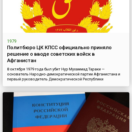
1979
Политбюро ЦК КПСС официально приняло
решение о вводе советских войск в
Афганистан
8 октября 1979 года был убит Нур Мухаммад Тараки —
основатель Народно-демократической партии Афганистана и
первый руководитель Демократической Республики
Афганистан. К власти в стране пришел Хафизулла Амин,
который при всей своей лояльности к Москве обладал
собственным мнением в вопросах дальнейшего строительства
афганского общества. Эти события были расценены в Кремле
как контрреволюционный п...