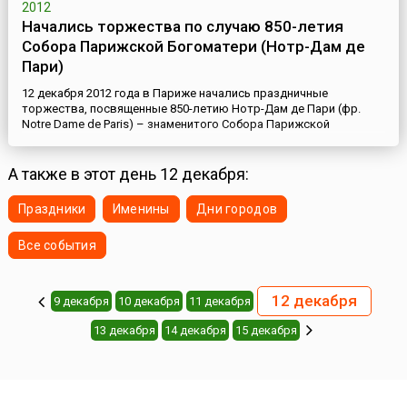
2012
Начались торжества по случаю 850-летия
Собора Парижской Богоматери (Нотр-Дам де
Пари)
12 декабря 2012 года в Париже начались праздничные
торжества, посвященные 850-летию Нотр-Дам де Пари (фр.
Notre Dame de Paris) – знаменитого Собора Парижской
Богоматери. По случаю юбилея одного из самых известных
зданий мира они проходили во Франции целый год. В рамках
данного празднования прошло немало религиозных и
А также в этот день 12 декабря:
культурных мероприятий (это богослужения, концерты,
выставки, фестивали, науч...
Праздники
Именины
Дни городов
Все события
12 декабря
9 декабря
10 декабря
11 декабря
13 декабря
14 декабря
15 декабря