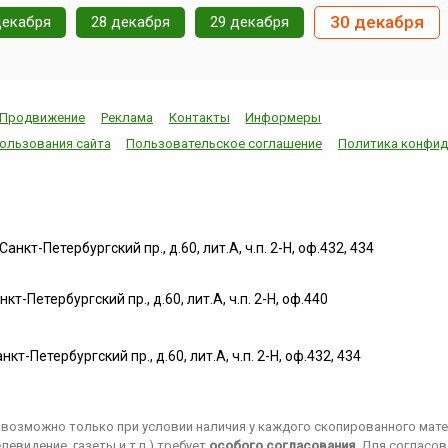
30 декабря
декабря
28 декабря
29 декабря
Продвижение
Реклама
Контакты
Информеры
ользования сайта
Пользовательское соглашение
Политика конфид
нкт-Петербургский пр., д.60, лит.А, ч.п. 2-Н, оф.432, 434
т-Петербургский пр., д.60, лит.А, ч.п. 2-Н, оф.440
нкт-Петербургский пр., д.60, лит.А, ч.п. 2-Н, оф.432, 434
возможно только при условии наличия у каждого скопированного матер
евидение, газеты и т.п.) требует
особого согласования
. Для согласо