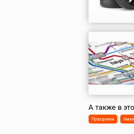
А также в эт
Праздники
Име