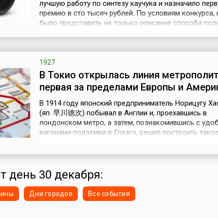
лучшую работу по синтезу каучука и назначило пер
премию в сто тысяч рублей. По условиям конкурса,
было представить не только описание способа пол
каучука, но и не менее двух килограммов этого прод
также разработать полную технологию его получени
промышленных условиях. Также требовалось, чтоб
для синтеза был...
1927
В Токио открылась линия метрополит
первая за пределами Европы и Амери
В 1914 году японский предприниматель Норицугу Ха
(яп. 早川徳次) побывал в Англии и, проехавшись в
лондонском метро, а затем, познакомившись с удо
вагонами подземки в Глазго, решил построить такое
Токио. Однако, предприятие задержалось из-за Пе
мировой войны, в которую Япония вступила на стор
Антанты. В 1920 году Хаякава основывает компани
Тика-тэцудо» («Токийская подз...
от день 30 декабря:
нины
Дни городов
Все события