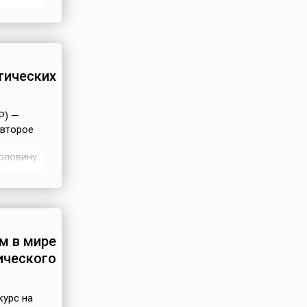
ду,
зан с
тических
Р) —
 второе
оловину
0
 была
. Эта
м в мире
ического
курс на