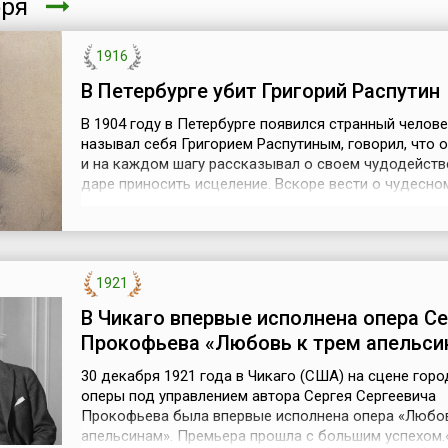
бря
1916
В Петербурге убит Григорий Распутин
В 1904 году в Петербурге появился странный челове
называл себя Григорием Распутиным, говорил, что о
и на каждом шагу рассказывал о своем чудодейст
даре приносить исцеление. Вскоре вести о чудесно
знахаре достигли царского дворца. Императрица
Александра Федоровна в надежде, что Распутин ис
единственного сына от гемофилии, уговорила своег
царственного супруга Никола...
1921
В Чикаго впервые исполнена опера Се
Прокофьева «Любовь к трем апельси
30 декабря 1921 года в Чикаго (США) на сцене гор
оперы под управлением автора Сергея Сергеевича
Прокофьева была впервые исполнена опера «Любов
апельсинам». Премьера прошла с большим успехом