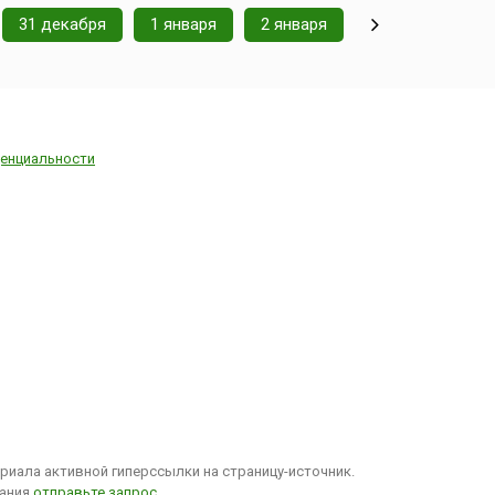
31 декабря
1 января
2 января
енциальности
иала активной гиперссылки на страницу-источник.
вания
отправьте запрос
.