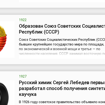
к трем апельсинам» — первая комическая опера
Прокофьева, которую композитор написал в 1919 го
когда жил за рубежом. Однако замысел ее был свя
театральными впечатлениями доревол...
1922
Образован Союз Советских Социалис
Республик (СССР)
Союз Советских Социалистических Республик (ССС
бывшее крупнейшее государство мира по площади,
по экономической и военной мощи и третье — по
численности населения. СССР занимал восточную п
Европы и северную треть Азии. СССР был создан 3
декабря 1922 года, когда I Съездом Советов СССР
утверждена Декларация об образовании Союза ССР
дата, когда Российская Советская...
1927
Русский химик Сергей Лебедев первы
разработал способ получения синтет
каучука
В 1926 году советское правительство объявило кон