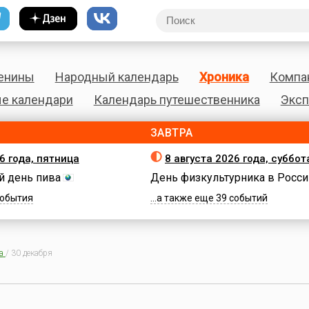
енины
Народный календарь
Хроника
Компа
е календари
Календарь путешественника
Эксп
ЗАВТРА
6 года, пятница
8 августа 2026 года, суббот
 день пива
День физкультурника в Росси
 события
...а также еще 39 событий
а
/
30 декабря