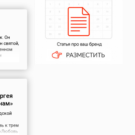
к. Он
н святой,
венном
м
целит ее
о
ргея
нам»
одской
ь к трем
.«Любовь