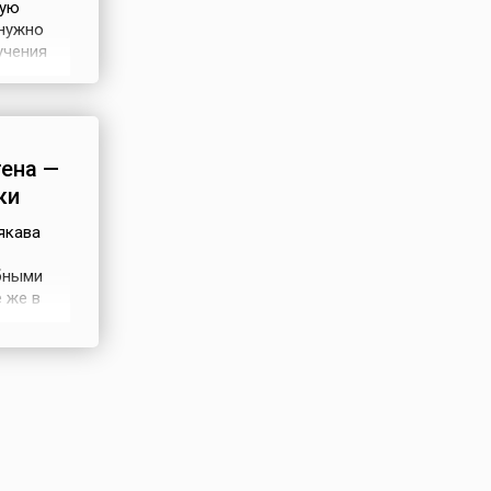
вую
 нужно
учения
укта, а
я в
ы сырье
ена —
ки
якава
бными
 же в
рвой
оне
ю «Токио