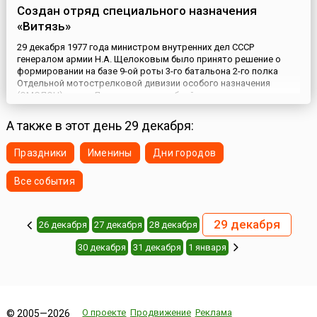
Создан отряд специального назначения
«Витязь»
29 декабря 1977 года министром внутренних дел СССР
генералом армии Н.А. Щелоковым было принято решение о
формировании на базе 9-ой роты 3-го батальона 2-го полка
Отдельной мотострелковой дивизии особого назначения
(ОМСДОН) имени Дзержинского учебной роты специального
назначения (УРСН) — первого в системе МВД подразделения
спецназа.Военнослужащих в это подразделение отбирали из
А также в этот день 29 декабря:
числа лучших спо...
Праздники
Именины
Дни городов
Все события
29 декабря
26 декабря
27 декабря
28 декабря
30 декабря
31 декабря
1 января
О проекте
Продвижение
Реклама
© 2005—2026