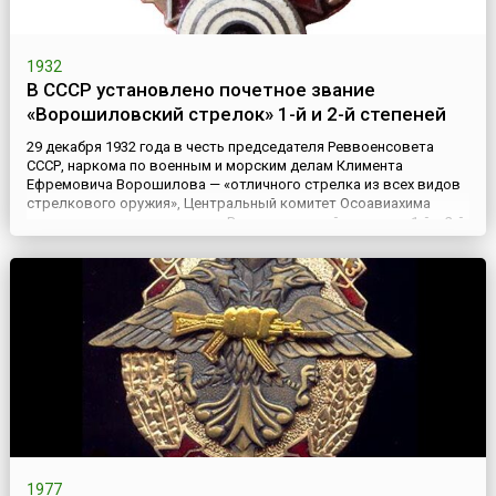
1932
В СССР установлено почетное звание
«Ворошиловский стрелок» 1-й и 2-й степеней
29 декабря 1932 года в честь председателя Реввоенсовета
СССР, наркома по военным и морским делам Климента
Ефремовича Ворошилова — «отличного стрелка из всех видов
стрелкового оружия», Центральный комитет Осоавиахима
установил почетное звание «Ворошиловский стрелок» 1-й и 2-й
степеней, присваиваемое с вручением соответствующего
нагрудного значка. Подготовка ворошиловских стрелков
стала неотъемл...
1977