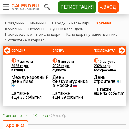
РЕГИСТРАЦИЯ
ВХОД
Праздники
Именины
Народный календарь
Хроника
Компании
Персоны
Лунный календарь
Производственные календари
Календарь путешественника
Экспертные материалы
СЕГОДНЯ
ЗАВТРА
ПОСЛЕЗАВТРА
7 августа
8 августа
9 августа
2026 года,
2026 года,
2026 года,
пятница
суббота
воскресенье
Международный
День
День
день пива
физкультурника
строителя
в России
...а также
...а также
...а также
еще 42 события
еще 33 события
еще 39 событий
Главная страница
/
Хроника
/
29 декабря
Хроника