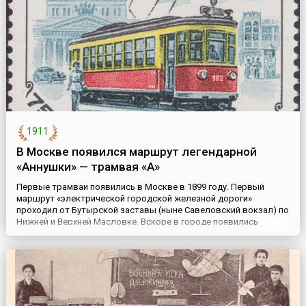
гостиница была самой лучшей в М...
1911
В Москве появился маршрут легендарной
«Аннушки» — трамвая «А»
Первые трамваи появились в Москве в 1899 году. Первый
маршрут «электрической городской железной дороги»
проходил от Бутырской заставы (ныне Савеловский вокзал) по
Нижней и Верхней Масловке. Вскоре в городе появились
знаменитые «буквенные» маршруты. 29 декабря 1911 года был
пущен трамвай «А», который москвичи любовно называли
«Аннушкой». Он курсировал по Бульварному кольцу и
Москворецкой набере...