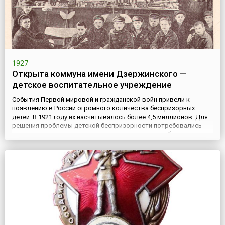
1927
Открыта коммуна имени Дзержинского —
детское воспитательное учреждение
События Первой мировой и гражданской войн привели к
появлению в России огромного количества беспризорных
детей. В 1921 году их насчитывалось более 4,5 миллионов. Для
решения проблемы детской беспризорности потребовались
значительные усилия со стороны государства и общества в
целом.Коммуна имени Дзержинского — детское воспитательное
учреждение — была создана в поселке Новый Харьков
(пригород Ха...