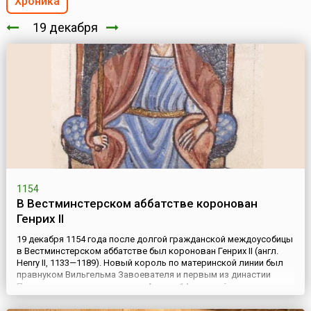
Хроника
19 декабря
1154
В Вестминстерском аббатстве коронован
Генрих II
19 декабря 1154 года после долгой гражданской междоусобицы
в Вестминстерском аббатстве был коронован Генрих II (англ.
Henry II, 1133—1189). Новый король по материнской линии был
правнуком Вильгельма Завоевателя и первым из династии
Плантагенетов, которая дала Англии 14 королей и правила
более трехсот лет. Английскую корону Генрих получил от своей
матери — королевы Матильды. А его отец — Готфри...