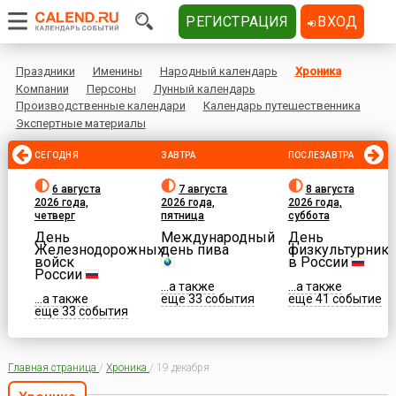
РЕГИСТРАЦИЯ
ВХОД
Праздники
Именины
Народный календарь
Хроника
Компании
Персоны
Лунный календарь
Производственные календари
Календарь путешественника
Экспертные материалы
СЕГОДНЯ
ЗАВТРА
ПОСЛЕЗАВТРА
6 августа
7 августа
8 августа
2026 года,
2026 года,
2026 года,
четверг
пятница
суббота
День
Международный
День
Железнодорожных
день пива
физкультурника
войск
в России
России
...а также
...а также
...а также
еще 33 события
еще 41 событие
еще 33 события
Главная страница
/
Хроника
/
19 декабря