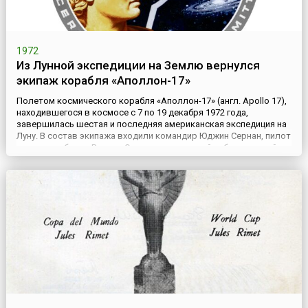
1972
Из Лунной экспедиции на Землю вернулся
экипаж корабля «Аполлон-17»
Полетом космического корабля «Аполлон-17» (англ. Apollo 17),
находившегося в космосе с 7 по 19 декабря 1972 года,
завершилась шестая и последняя американская экспедиция на
Луну. В состав экипажа входили командир Юджин Сернан, пилот
основного блока Роналд Эванс, пилот лунной кабины ученый-
геолог Харрисон Шмит. Это была миссия с упором на научные
исследования.Лунная кабина «прилунилась» в ра...