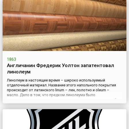
1863
Англичанин Фредерик Уолтон запатентовал
линолеум
Линолеум в настоящее время – широко используемый
отделочный материал. Название этого напольного покрытия
происходит от латинского linum – лен, полотно и oleum –
масло. Дело в том, что предком линолеума было
«промасленное полотно», процесс производства которого был
зафиксирован еще в 1627 году. В 1763 году английский
изобретатель Натан Смит получил патент, в котором подробно
были описаны компон...