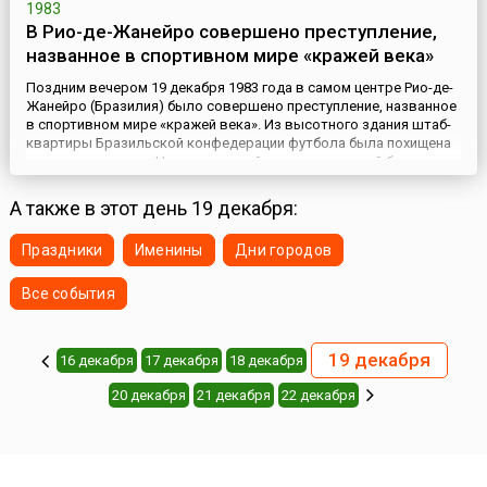
1983
В Рио-де-Жанейро совершено преступление,
названное в спортивном мире «кражей века»
Поздним вечером 19 декабря 1983 года в самом центре Рио-де-
Жанейро (Бразилия) было совершено преступление, названное
в спортивном мире «кражей века». Из высотного здания штаб-
квартиры Бразильской конфедерации футбола была похищена
золотая статуэтка Ники, крылатой древнегреческой богини
победы, — Кубок Жюля Риме (1873–1956, в 1921–1954 годах
президента ФИФА), присуждаемый раз в 4 года команде–
А также в этот день 19 декабря:
побед...
Праздники
Именины
Дни городов
Все события
19 декабря
16 декабря
17 декабря
18 декабря
20 декабря
21 декабря
22 декабря