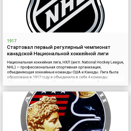
1917
Стартовал первый регулярный чемпионат
канадской Национальной хоккейной лиги
Национальная хоккейная лига, НХЛ (англ. National Hockey League,
NHL) — профессиональная спортивная организация,
объединяющая хоккейные команды США и Канады. Лига была
образована в 1917 году и объединила в себе 4 команды:
«Монреаль Канадиенс», «Монреаль Уондерерс», «Оттава
Сенаторс» и «Торонто Аренас». НХЛ стала одной из первых
профессиональных хоккейных лиг в мире.19 декабря 1917 года
в Монреа...