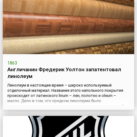
1863
Англичанин Фредерик Уолтон запатентовал
линолеум
Линолеум в настоящее время – широко используемый
отделочный материал. Название этого напольного покрытия
происходит от латинского linum – лен, полотно и oleum –
масло. Дело в том, что предком линолеума было
«промасленное полотно», процесс производства которого был
зафиксирован еще в 1627 году. В 1763 году английский
изобретатель Натан Смит получил патент, в котором подробно
были описаны компон...