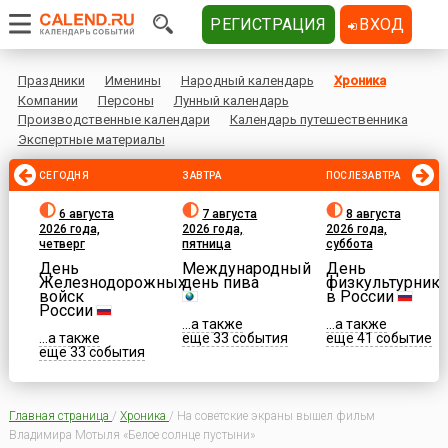
РЕГИСТРАЦИЯ
ВХОД
Праздники
Именины
Народный календарь
Хроника
Компании
Персоны
Лунный календарь
Производственные календари
Календарь путешественника
Экспертные материалы
СЕГОДНЯ
ЗАВТРА
ПОСЛЕЗАВТРА
6 августа
7 августа
8 августа
2026 года,
2026 года,
2026 года,
четверг
пятница
суббота
День
Международный
День
Железнодорожных
день пива
физкультурника
войск
в России
России
...а также
...а также
...а также
еще 33 события
еще 41 событие
еще 33 события
Главная страница
/
Хроника
/
На советские экраны вышел фильм
Владимира Мотыля «Белое солнце пустыни»