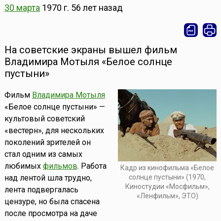
30 марта
1970 г.
56 лет назад
На советские экраны вышел фильм
Владимира Мотыля «Белое солнце
пустыни»
Фильм
Владимира Мотыля
«Белое солнце пустыни» —
культовый советский
«вестерн», для нескольких
поколений зрителей он
стал одним из самых
любимых
фильмов
. Работа
Кадр из кинофильма «Белое
над лентой шла трудно,
солнце пустыни» (1970,
Киностудии «Мосфильм»,
лента подвергалась
«Ленфильм», ЭТО)
цензуре, но была спасена
после просмотра на даче