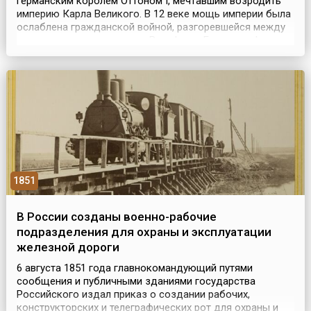
германским королем Оттоном I, мечтавшим возродить
империю Карла Великого. В 12 веке мощь империи была
ослаблена гражданской войной, разгоревшейся между
королевскими династиями Вельфов и Гогенштауфенов.
Начиная с 1438 года императорская корона Священной
Римской империи находилась в руках австрийских
Габсбургов, которые, следуя общей тенденции, ...
1851
В России созданы военно-рабочие
подразделения для охраны и эксплуатации
железной дороги
6 августа 1851 года главнокомандующий путями
сообщения и публичными зданиями государства
Российского издал приказ о создании рабочих,
конструкторских и телеграфических рот для охраны и