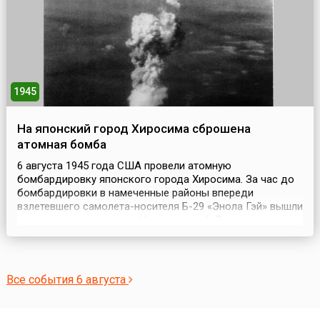
креп...
1945
На японский город Хиросима сброшена
атомная бомба
6 августа 1945 года США провели атомную
бомбардировку японского города Хиросима. За час до
бомбардировки в намеченные районы впереди
взлетевшего самолета-носителя Б-29 «Энола Гэй» вышли
три разведчика погоды. На удалении 6-7 км от
самолета-носителя следовал самолет с аппаратурой,
регистрирующей параметры ядерного взрыва. В 70 км
шел бомбардировщик, который фотографировал
результаты взрыва. ...
Все события 6 августа