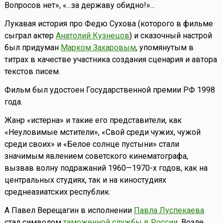
Вопросов нет», «...за державу обидно!»...
Лукавая история про Федю Сухова (которого в фильме
сыграл актер
Анатолий Кузнецов
) и сказочный настрой
был придуман
Марком Захаровым
, упомянутым в
титрах в качестве участника создания сценария и автора
текстов писем.
Фильм был удостоен Государственной премии РФ 1998
года.
Жанр «истерна» и такие его представители, как
«Неуловимые мстители», «Свой среди чужих, чужой
среди своих» и «Белое солнце пустыни» стали
значимым явлением советского кинематографа,
вызвав волну подражаний 1960—1970-х годов, как на
центральных студиях, так и на киностудиях
среднеазиатских республик.
А Павел Верещагин в исполнении
Павла Луспекаева
стал символом
таможенной службы в России
. Возле