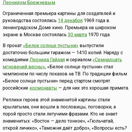
Леонидом Брежневым
.
Ограниченная премьера картины для создателей и
руководства состоялась
14 декабря
1969 года в
ленинградском Доме кино. Премьера на широком
экране в Москве состоялась
30 марта
1970 года.
В прокат
«Белое солнце пустыни»
выпустили
достаточно большим тиражом — 1410 копий. Наряду с
комедиями
Леонида Гайдая
и сериалом
«Семнадцать
мгновений весны»
, «Белое солнце пустыни» стал
чемпионом по числу показов на ТВ. По традиции фильм
«Белое солнце пустыни» перед стартом смотрят
российские
космонавты
— для них это хорошая примета.
Реплики героев этой знаменитой картины стали
крылатыми, они вошли в пословицы, поговорки, а
порой просто стали летучими фразами. Кто не знает
знаменитых: «Восток — дело тонкое», «Гюльчатай,
открой личико», «Таможня даёт добро», «Вопросы есть?