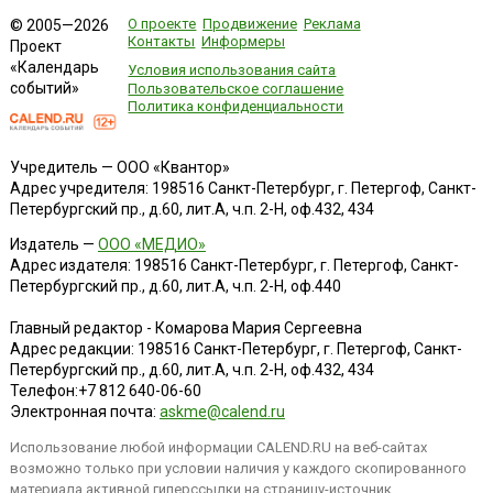
О проекте
Продвижение
Реклама
© 2005—2026
Контакты
Информеры
Проект
«Календарь
Условия использования сайта
событий»
Пользовательское соглашение
Политика конфиденциальности
Учредитель — ООО «Квантор»
Адрес учредителя: 198516 Санкт-Петербург, г. Петергоф, Санкт-
Петербургский пр., д.60, лит.А, ч.п. 2-Н, оф.432, 434
Издатель —
ООО «МЕДИО»
Адрес издателя: 198516 Санкт-Петербург, г. Петергоф, Санкт-
Петербургский пр., д.60, лит.А, ч.п. 2-Н, оф.440
Главный редактор - Комарова Мария Сергеевна
Адрес редакции:
198516
Санкт-Петербург, г. Петергоф
,
Санкт-
Петербургский пр., д.60, лит.А, ч.п. 2-Н, оф.432, 434
Телефон:
+7 812 640-06-60
Электронная почта:
askme@calend.ru
Использование любой информации CALEND.RU на веб-сайтах
возможно только при условии наличия у каждого скопированного
материала активной гиперссылки на страницу-источник.