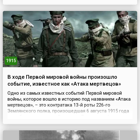
эксплуатации Санкт-Петербурго-Московской железной
дороги. Они впоследствии и стали основой
железнодорожных войск России. Изначально было
сформировано 14 отдельных военно-рабочих, две
кондукторские и одна телегра...
1915
В ходе Первой мировой войны произошло
событие, известное как «Атака мертвецов»
Одно из самых известных событий Первой мировой
войны, которое вошло в историю под названием «Атака
мертвецов», – это контратака 13-й роты 226-го
Землянского полка, произошедшая 6 августа 1915 года
при обороне крепости Осовец на Восточном фронте,
когда при отражении немецкой газовой атаки около
полсотни русских солдат обратили в бегство почти
семитысячное немецкое войско. Небольшая русская