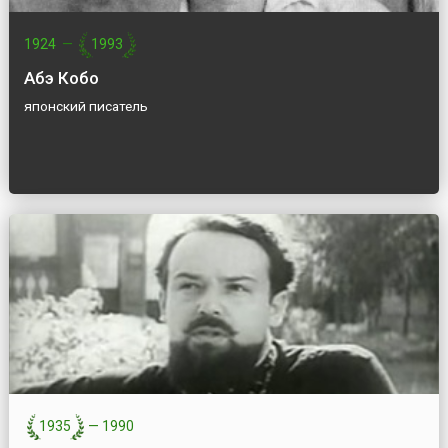
1924
—
1993
Абэ Кобо
японский писатель
1935
—
1990