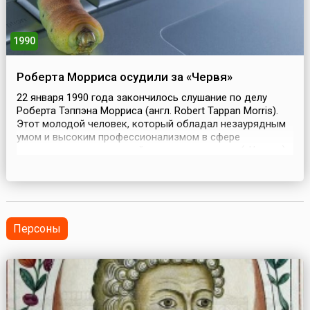
1990
Роберта Морриса осудили за «Червя»
22 января 1990 года закончилось слушание по делу
Роберта Тэппэна Морриса (англ. Robert Tappan Morris).
Этот молодой человек, который обладал незаурядным
умом и высоким профессионализмом в сфере
компьютерных технологий, создал программу («Червь»),
способную воспроизводиться самостоятельно по
серверам электронной почты. «Червь» буквально
заблокировал более чем на сутки тысячи компьютеров
Америки...
Персоны