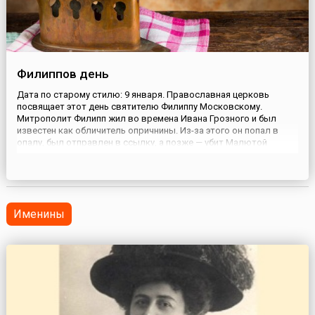
Филиппов день
Дата по старому стилю: 9 января. Православная церковь
посвящает этот день святителю Филиппу Московскому.
Митрополит Филипп жил во времена Ивана Грозного и был
известен как обличитель опричнины. Из-за этого он попал в
опалу, был отправлен в ссылку, а позже — убит Малютой
Скуратовым.На Руси Филиппов день считался днем
хозяйственных забот. За время праздников таких дел обычно
накапливалось множес...
Именины