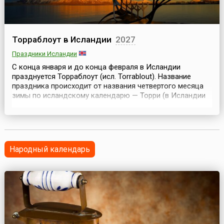
Торраблоут в Исландии
2027
Праздники Исландии
С конца января и до конца февраля в Исландии
празднуется Торраблоут (исл. Torrablout). Название
праздника происходит от названия четвертого месяца
зимы по исландскому календарю — Торри (в Исландии
принято выделять только два времени года: лето и
зиму), который, по древнеисландской традиции,
наступает в тринадцатую пятницу зимы. Это самый
суровый зимний месяц. Доподлинно неизвестно, от
чьего и...
Народный календарь