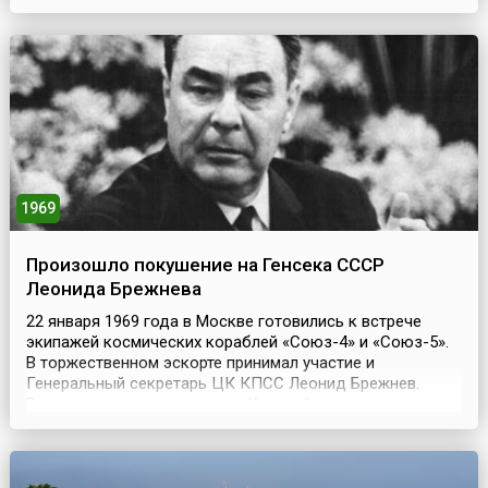
сначала выглядело безобидным шествием с прошением
к царю. Празднично одетые люди шли с ликованием к
Зимнему дворцу и свято верили в праведность
мероприятия и мирный исход. Они несл...
1969
Произошло покушение на Генсека СССР
Леонида Брежнева
22 января 1969 года в Москве готовились к встрече
экипажей космических кораблей «Союз-4» и «Союз-5».
В торжественном эскорте принимал участие и
Генеральный секретарь ЦК КПСС Леонид Брежнев.
Велась прямая трансляция с Красной площади.
Неожиданно эфир был прерван. Только через день
ТАСС сообщил о покушении на космонавтов. Но никто в
стране не сомневался — стреляли в Брежнева.Что же
случилось...