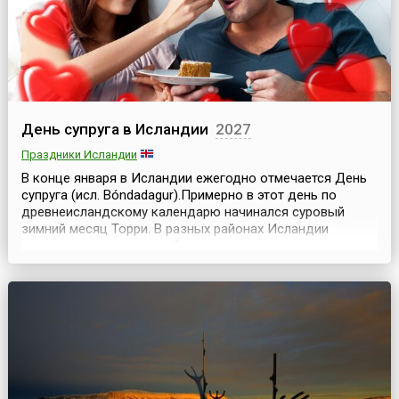
День супруга в Исландии
2027
Праздники Исландии
В конце января в Исландии ежегодно отмечается День
супруга (исл. Bóndadagur).Примерно в этот день по
древнеисландскому календарю начинался суровый
зимний месяц Торри. В разных районах Исландии
складывались разные обычаи по поводу того, кто из
супругов должен зазывать и задабривать новый месяц,
однако большинство (во главе с фольклористом И.
Арассоном) считает, что это — долг мужа.По обычаю...