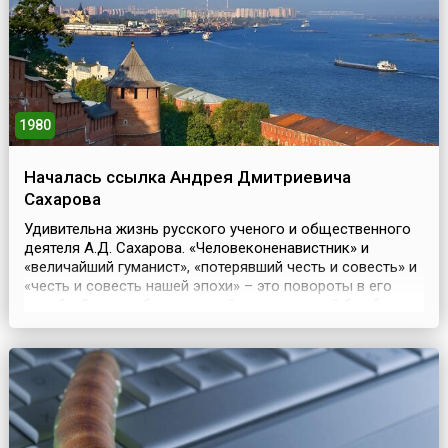
1980
Началась ссылка Андрея Дмитриевича
Сахарова
Удивительна жизнь русского ученого и общественного
деятеля А.Д. Сахарова. «Человеконенавистник» и
«величайший гуманист», «потерявший честь и совесть» и
«честь и совесть нашей эпохи» – это повороты в его
судьбе. За разработку первой термоядерной бомбы на
него посыпались награды (избрание академиком,
Сталинская премия, звание Героя Социалистического
труда, причем за свою жизнь он получил его три...