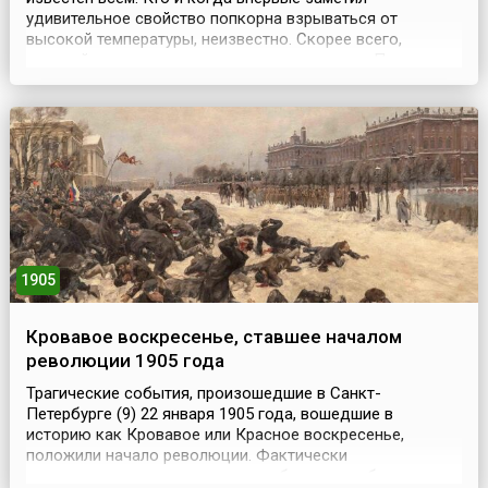
удивительное свойство попкорна взрываться от
высокой температуры, неизвестно. Скорее всего,
древний человек узнал это во время пожара. При
благоприятных условиях зерна кукурузы могут
сохраняться очень долго. Свидетельством этому
являются зерна, найденные археологами в захоронениях
в Перу. Их возраст пре...
1905
Кровавое воскресенье, ставшее началом
революции 1905 года
Трагические события, произошедшие в Санкт-
Петербурге (9) 22 января 1905 года, вошедшие в
историю как Кровавое или Красное воскресенье,
положили начало революции. Фактически
спланированное восстание петербургских рабочих