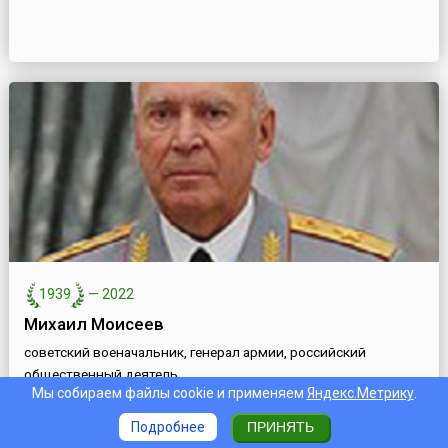
1939
—
2022
Михаил Моисеев
советский военачальник, генерал армии, российский
общественный деятель
Мы собираем файлы cookie и применяем
Яндекс.Метрику
.
Подробнее
ПРИНЯТЬ