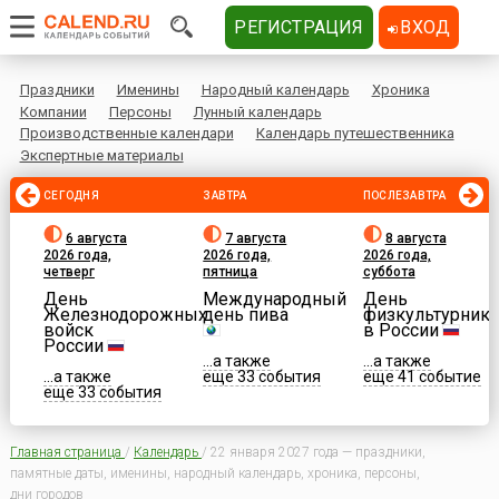
РЕГИСТРАЦИЯ
ВХОД
Праздники
Именины
Народный календарь
Хроника
Компании
Персоны
Лунный календарь
Производственные календари
Календарь путешественника
Экспертные материалы
СЕГОДНЯ
ЗАВТРА
ПОСЛЕЗАВТРА
6 августа
7 августа
8 августа
2026 года,
2026 года,
2026 года,
четверг
пятница
суббота
День
Международный
День
Железнодорожных
день пива
физкультурника
войск
в России
России
...а также
...а также
...а также
еще 33 события
еще 41 событие
еще 33 события
Главная страница
/
Календарь
/
22 января 2027 года — праздники,
памятные даты, именины, народный календарь, хроника, персоны,
дни городов