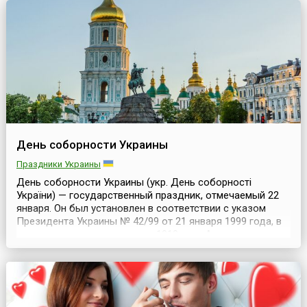
детст...
День соборности Украины
Праздники Украины
День соборности Украины (укр. День соборності
України) — государственный праздник, отмечаемый 22
января. Он был установлен в соответствии с указом
Президента Украины № 42/99 от 21 января 1999 года, в
честь дня провозглашения в 1919 году Акта
воссоединения Украинской Народной Республики (УНР)
и Западно-Украинской Народной Республики (ЗУНР) в
единое украинское государство.В январе 1918 года
была...