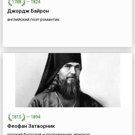
1788
—
1824
Джордж Байрон
английский поэт-романтик
1815
—
1894
Феофан Затворник
русский богослов и проповедник, епископ