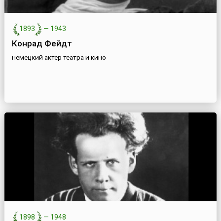
1893
—
1943
Конрад Фейдт
немецкий актер театра и кино
1898
—
1948