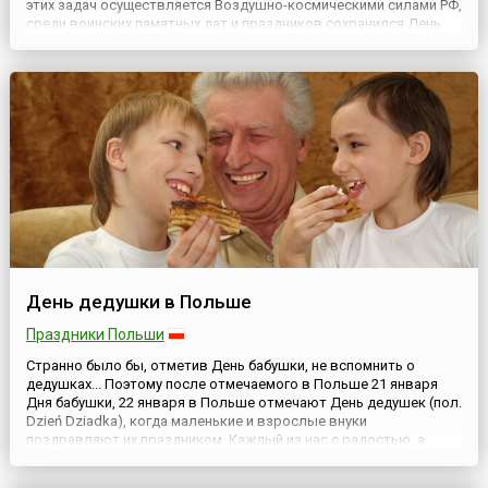
этих задач осуществляется Воздушно-космическими силами РФ,
среди воинских памятных дат и праздников сохранился День
авиации войск ПВО, отмечаемый ежегодно 22 января. Приказ об
учреждении праздника был подписан ещё в 1996 году глав...
День дедушки в Польше
Праздники Польши
Странно было бы, отметив День бабушки, не вспомнить о
дедушках... Поэтому после отмечаемого в Польше 21 января
Дня бабушки, 22 января в Польше отмечают День дедушек (пол.
Dzień Dziadka), когда маленькие и взрослые внуки
поздравляют их праздником. Каждый из нас с радостью, а
порой и с грустью вспоминает прекрасные дни, проведенные с
дедушкой или бабушкой. Ведь именно они украшали наше