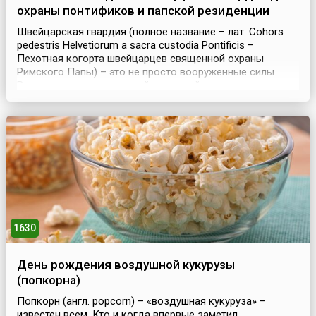
охраны понтификов и папской резиденции
Швейцарская гвардия (полное название – лат. Cohors
pedestris Helvetiorum a sacra custodia Pontificis –
Пехотная когорта швейцарцев священной охраны
Римского Папы) – это не просто вооруженные силы
Ватикана, а одна из старейших армий мира,
сохранившихся до наших дней, и самая маленькая армия
на планете. Они – знаменитые швейцарские гвардейцы
Ватикана, которых увековечили в своих произведениях
Мольер...
1630
День рождения воздушной кукурузы
(попкорна)
Попкорн (англ. popcorn) – «воздушная кукуруза» –
известен всем. Кто и когда впервые заметил