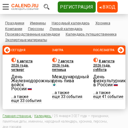
РЕГИСТРАЦИЯ
ВХОД
Праздники
Именины
Народный календарь
Хроника
Компании
Персоны
Лунный календарь
Производственные календари
Календарь путешественника
Экспертные материалы
СЕГОДНЯ
ЗАВТРА
ПОСЛЕЗАВТРА
6 августа
7 августа
8 августа
2026 года,
2026 года,
2026 года,
четверг
пятница
суббота
День
Международный
День
Железнодорожных
день пива
физкультурника
войск
в России
России
...а также
...а также
...а также
еще 33 события
еще 41 событие
еще 33 события
Главная страница
/
Календарь
/
25 января 2027 года — праздники,
памятные даты, именины, народный календарь, хроника, персоны,
дни городов