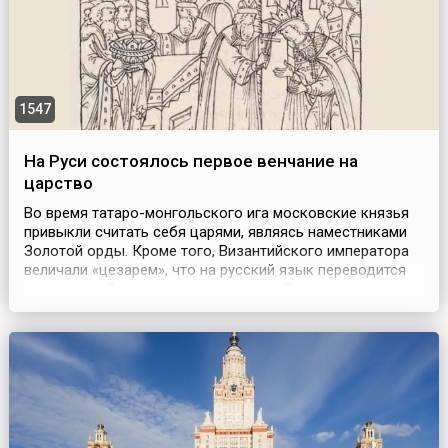
1547
На Руси состоялось первое венчание на
царство
Во время татаро-монгольского ига московские князья
привыкли считать себя царями, являясь наместниками
Золотой орды. Кроме того, Византийского императора
величали «цезарем», что на русский язык переводится
как «царь». А великие князья хотели быть преемниками
Византии. Официальный титул царя на Руси появился
(16) 25 января 1547 года, когда состоялось венчание на
царство Ивана IV. Торжество прошл...