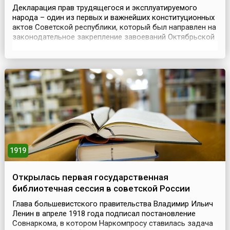
Декларация прав трудящегося и эксплуатируемого
народа – один из первых и важнейших конституционных
актов Советской республики, который был направлен на
законодательное закрепление завоеваний Октябрьской
революции и провозглашение основных принципов и
задач социалистического государства.Проект
Декларации был написан В.И. Лениным и внесен им на
рассмотрение ВЦИК. Для редактирования текста
первон...
1919
Открылась первая государственная
библиотечная сессия в советской России
Глава большевистского правительства Владимир Ильич
Ленин в апреле 1918 года подписал постановление
Совнаркома, в котором Наркомпросу ставилась задача