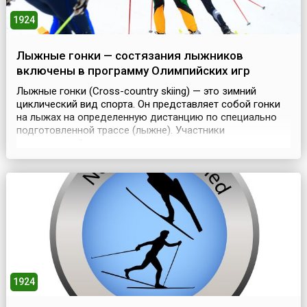
1924
Лыжные гонки — состязания лыжников
включены в программу Олимпийских игр
Лыжные гонки (Cross-country skiing) — это зимний
циклический вид спорта. Он представляет собой гонки
на лыжах на определенную дистанцию по специально
подготовленной трассе (лыжне). Участники
соревнований делятся на разные категории в
зависимости от пола и возраста.Впервые официальные
соревнования в лыжном беге на скорость прошли в
Норвегии в 1767 году. Затем мода на этот вид спорта
перешла к ш...
1924