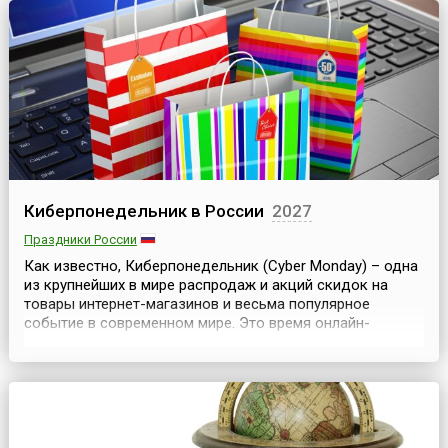
Киберпонедельник в России
2027
Праздники России
Как известно, Киберпонедельник (Cyber Monday) – одна
из крупнейших в мире распродаж и акций скидок на
товары интернет-магазинов и весьма популярное
событие в современном мире. Это время онлайн-
распродаж, когда интернет-магазины предлагают
товары по сниженным ценам, которые вы можете
приобрести, не выходя из дома.В западных странах
Киберпонедельник, который, кстати, ведёт свою
историю из США, н...