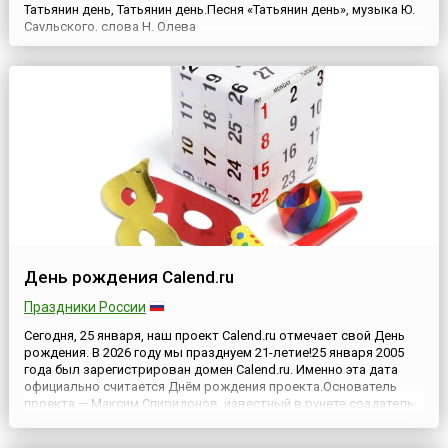
Татьянин день, Татьянин день.Песня «Татьянин день», музыка Ю.
Саульского, слова Н. Олева
Трудно, наверное, отыскать в России студента, не знающего о
существовании Дня студента и не отмечающего этот праздник
25 января. Указ Президента России №76 от 25 января 2005...
День рождения Calend.ru
Праздники России
Сегодня, 25 января, наш проект Calend.ru отмечает свой День
рождения. В 2026 году мы празднуем 21-летие!25 января 2005
года был зарегистрирован домен Calend.ru. Именно эта дата
официально считается Днём рождения проекта.Основатель
проекта — Максим Спиридонов, известный в рунете создатель
ряда успешных веб-сервисов и интернет-СМИ. Среди них —
ШколаЖизни.ру, Рунетология, Рунет сегодня, Нетол...