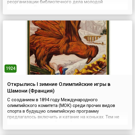
реорганизации библиотечного дела молодой
республики. Первым шагом для исполнения решения
Совнаркома в июле 1918 года был созыв Первого
государственного совещания по библиотечному делу.
На заседании составлялись планы по этапам
реорганизации. ...
1924
Открылись I зимние Олимпийские игры в
Шамони (Франция)
С созданием в 1894 году Международного
олимпийского комитета (МОК) среди прочих видов
спорта в будущую олимпийскую программу
предлагалось включить и катание на коньках. Тем не
менее, на первых трех Олимпийских играх никаких
«ледовых» дисциплин не было. Они впервые появились
на Играх-1908 в Лондоне: фигуристы соревновались в 4