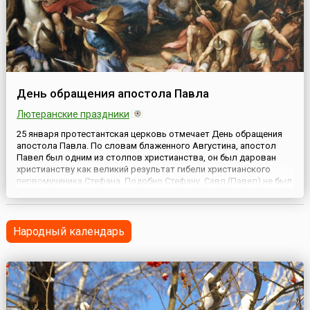
День обращения апостола Павла
Лютеранские праздники
25 января протестантская церковь отмечает День обращения
апостола Павла. По словам блаженного Августина, апостол
Павел был одним из столпов христианства, он был дарован
христианству как великий результат гибели христианского
первомученика Стефана. Подобно Стефану, Савл (Павел) не был
уроженцем Иудеи. Он вырос в диаспоре, в столичном
киликийском городе Тарсе, на стыке культур Востока и
Запада....
Народный календарь