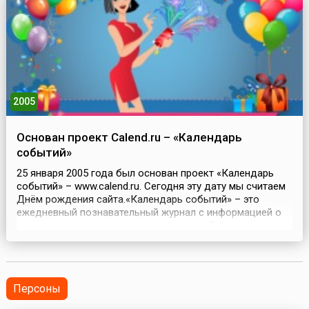
виде крылатой женщины, держащей в руках атом. Атом,
...
2005
Основан проект Calend.ru – «Календарь
событий»
25 января 2005 года был основан проект «Календарь
событий» – www.calend.ru. Сегодня эту дату мы считаем
Днём рождения сайта.«Календарь событий» – это
ежедневный познавательный журнал с информацией о
праздниках, культурно-исторических событиях, днях
городов, именинах, датах жизни известных людей и
исторических личностей, и обо всех других значимых
событиях, рассказ о которых уместен и интересен...
Персоны