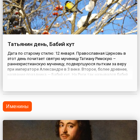
Татьянин день, Бабий кут
Дата по старому стилю: 12 января. Православная Церковь в
этот день почитает святую мученицу Татиану Римскую –
раннехристианскую мученицу, подвергшуюся пыткам за веру
при императоре Александре в 3 веке. Второе, более древнее,
название праздника — Бабий кут. На Руси так назывался бабий
угол — место у печи, где находились предметы домашней
утвари, и где хозяйка проводила много времени. Это место ...
Именины