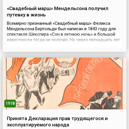
«Свадебный марш» Мендельсона получил
путевку в жизнь
Всемирно признанный «Свадебный марш» Феликса
Мендельсона Бертольди был написан в 1843 году для
спектакля Шекспира «Сон в летнюю ночь» и большой
известности тогда не получил. Но через пятнадцать лет
произошло событие, которое стало для этого сочинения
судьбоносным. Английская принцесса Виктория
Адельгейд при подготовке к своему бракосочетанию с
кронпринцем Пруссии Фридрихом Вильгельмом IV...
1918
Принята Декларация прав трудящегося и
эксплуатируемого народа