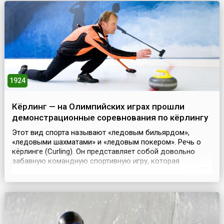
видах программы.Три года спустя на очередной сессии
МОК было предлож...
1924
Кёрлинг — на Олимпийских играх прошли
демонстрационные соревнования по кёрлингу
Этот вид спорта называют «ледовым бильярдом»,
«ледовыми шахматами» и «ледовым покером». Речь о
кёрлинге (Curling). Он представляет собой довольно
забавную командную спортивную игру, которая
проходит на ледяном прямоугольном поле около 44–45
метров длиной и 4,5–5 метров шириной. Участники двух
команд (в каждой из них четыре человека) поочередно
пускают по льду тяжелые гранитные снаряды («камни»)
в ...