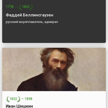
1778
—
1852
Фаддей Беллинсгаузен
русский мореплаватель, адмирал
1832
—
1898
Иван Шишкин