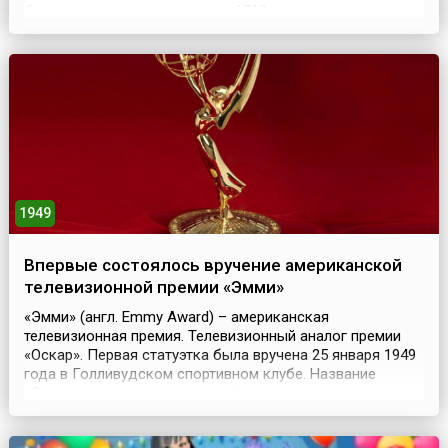
бегу на коньках состоялись в 1763 году в
Великобритании. Активный период в развитии
конькобежного спорта начался во второй половине 19
века. Тогда — в 1889 году — в Амстердаме провели
первый ч...
1949
Впервые состоялось вручение американской
телевизионной премии «Эмми»
«Эмми» (англ. Emmy Award) – американская
телевизионная премия. Телевизионный аналог премии
«Оскар». Первая статуэтка была вручена 25 января 1949
года в Голливудском спортивном клубе. Название
«Эмми» происходит от слова «immy» – так называлась
катодная трубка в первых телевизионных камерах.
Статуэтка, вручаемая в качестве награды, выполнена в