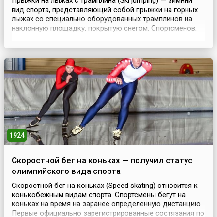
Прыжки на лыжах с трамплина (Ski jumping) — зимний
вид спорта, представляющий собой прыжки на горных
лыжах со специально оборудованных трамплинов на
наклонную площадку, покрытую снегом. Спортсменов,
выступающих в этом виде спорта, называют
«летающими лыжниками». Они должны обладать
смелостью, быстротой и в совершенстве владеть своим
телом.Первыми прыгать с трамплина начали жители
Норвегии: они...
1924
Скоростной бег на коньках — получил статус
олимпийского вида спорта
Скоростной бег на коньках (Speed skating) относится к
конькобежным видам спорта. Спортсмены бегут на
коньках на время на заранее определенную дистанцию.
Первые официально зарегистрированные состязания по