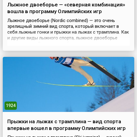
Лыжное двоеборье — «северная комбинация»
вошла в программу Олимпийских игр
Лыжное двоеборье (Nordic combined) — это очень
зрелищный зимний вид спорта, который включает в
себя лыжные гонки и прыжки на лыжах с трамплина. Как
и другие виды лыжного спорта, лыжное двоеборье
зародилось в Скандинавии (не зря второе его название
— Nordic combined, или «северная комбинация»). Со
второй половины 19 века в скандинавских странах стали
массово проводить зимние карнавалы и фестива...
1924
Прыжки на лыжах с трамплина — вид спорта
впервые вошел в программу Олимпийских игр