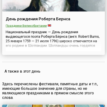
День рождения Роберта Бернса
Праздники Великобритании
Национальный праздник — День рождения
выдающегося поэта Роберта Бёрнса (англ. Robert Burns,
25 января 1759 — 21 июля 1796) широко отмечается на
его родине в Шотландии. Шотландцы очень гордятся
своим знаменитым соотечественником и чтут его
память. Праздник проводится не только в Шотландии,
но и во многих областях Британии.День рождения
Роберта Бёрнса принято праздновать в форме ужина
(так назыв...
А также в этот день
Здесь перечислены фестивали, памятные даты и т.п.,
имеющие большое значение для страны, но не
являющиеся праздниками в прямом смысле этого
слова.