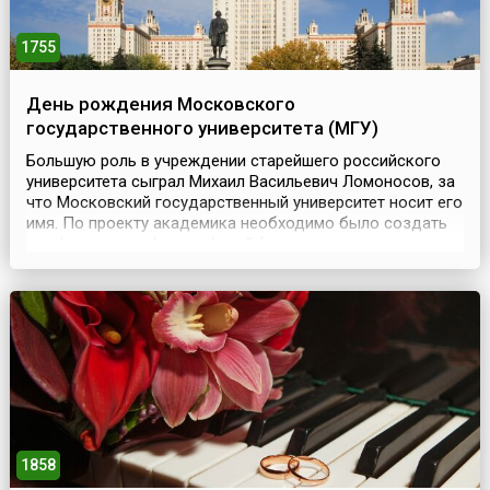
1755
День рождения Московского
государственного университета (МГУ)
Большую роль в учреждении старейшего российского
университета сыграл Михаил Васильевич Ломоносов, за
что Московский государственный университет носит его
имя. По проекту академика необходимо было создать
три факультета: философский (первоначально
обязательный для всех студентов), медицинский и
юридический (где шла дальнейшая специализация).
Преподавание предполагалось вести на двух языках:
лат...
1858