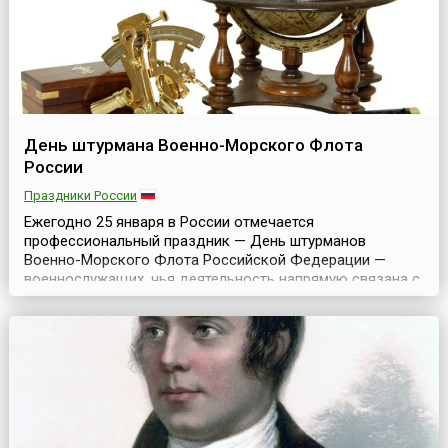
День штурмана Военно-Морского Флота
России
Праздники России
Ежегодно 25 января в России отмечается
профессиональный праздник — День штурманов
Военно-Морского Флота Российской Федерации —
военнослужащих, чья деятельность напрямую связана с
прокладкой курсов кораблей, судов и авиации ВМФ,
исчислением перемещения и контролем за исправной
работой навигационных приборов.Раньше День
штурмана ВМФ праздновался в день весеннего и день
осеннего равноденствий. Им...