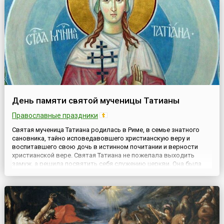
День памяти святой мученицы Татианы
Православные праздники
Святая мученица Татиана родилась в Риме, в семье знатного
сановника, тайно исповедавовшего христианскую веру и
воспитавшего свою дочь в истинном почитании и верности
христианской вере. Святая Татиана не пожелала выходить
замуж, а решила посвятить себя служению церкви. Она была
поставлена диаконисой в одном из римских храмов и все свои
силы отдавала исполнению церковных обязанностей. Святая...