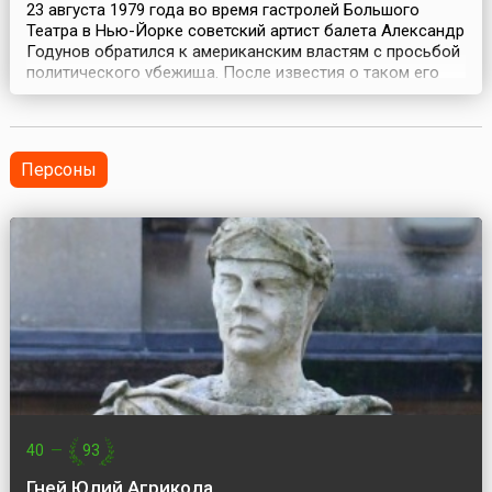
23 августа 1979 года во время гастролей Большого
Театра в Нью-Йорке советский артист балета Александр
Годунов обратился к американским властям с просьбой
политического убежища. После известия о таком его
решении советские власти отправили жену Годунова –
балерину Людмилу Власову, единственную из труппы, на
самолёте в Москву. Однако самолёт был задержан
американцами прямо перед взлётом, и Госуд...
Персоны
40
—
93
Гней Юлий Агрикола