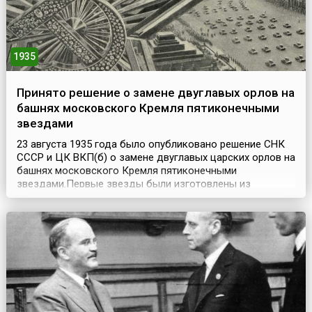
1935
Принято решение о замене двуглавых орлов на
башнях московского Кремля пятиконечными
звездами
23 августа 1935 года было опубликовано решение СНК
СССР и ЦК ВКП(б) о замене двуглавых царских орлов на
башнях московского Кремля пятиконечными
звездами.Первые звезды были изготовлены из
нержавеющей стали и красной меди, а знаки серпа и
молота на них – из уральских камней-самоцветов. Они
были установлены в октябре 1935 года и украшали
Кремль почти два года. Но из-за атмосферных осадков
самоцве...