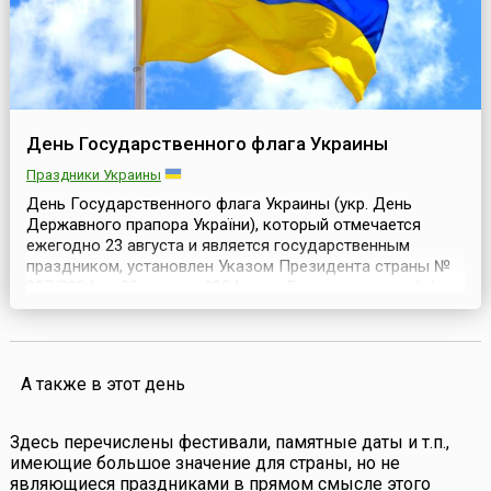
День Государственного флага Украины
Праздники Украины
День Государственного флага Украины (укр. День
Державного прапора України), который отмечается
ежегодно 23 августа и является государственным
праздником, установлен Указом Президента страны №
987/2004 от 23 августа 2004 года. Государственный флаг
Украины — флаг из двух равновеликих горизонтальных
полос синего и жёлтого цвета с соотношением ширины
флага к его длине 2:3.Использование жёлтого...
А также в этот день
Здесь перечислены фестивали, памятные даты и т.п.,
имеющие большое значение для страны, но не
являющиеся праздниками в прямом смысле этого