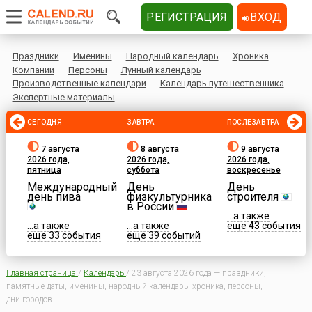
РЕГИСТРАЦИЯ
ВХОД
Праздники
Именины
Народный календарь
Хроника
Компании
Персоны
Лунный календарь
Производственные календари
Календарь путешественника
Экспертные материалы
СЕГОДНЯ
ЗАВТРА
ПОСЛЕЗАВТРА
7 августа
8 августа
9 августа
2026 года,
2026 года,
2026 года,
пятница
суббота
воскресенье
Международный
День
День
день пива
физкультурника
строителя
в России
...а также
...а также
...а также
еще 43 события
еще 33 события
еще 39 событий
Главная страница
/
Календарь
/
23 августа 2026 года — праздники,
памятные даты, именины, народный календарь, хроника, персоны,
дни городов