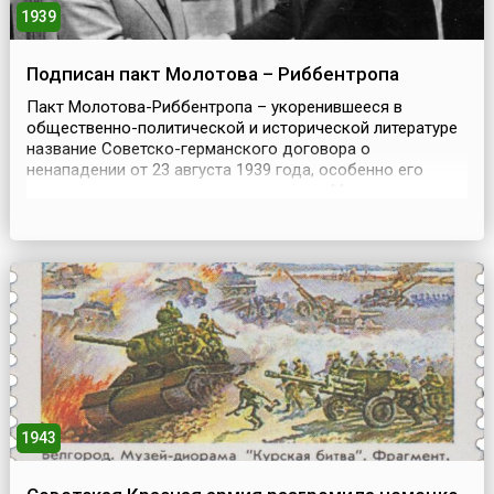
1939
Подписан пакт Молотова – Риббентропа
Пакт Молотова-Риббентропа – укоренившееся в
общественно-политической и исторической литературе
название Советско-германского договора о
ненападении от 23 августа 1939 года, особенно его
секретного приложения, подписанного Молотовым и
Риббентропом от имени своих правительств и
государств во время переговоров в Москве.
Существование секретного протокола долгое время
отрицалось советской стороной, и ...
1943