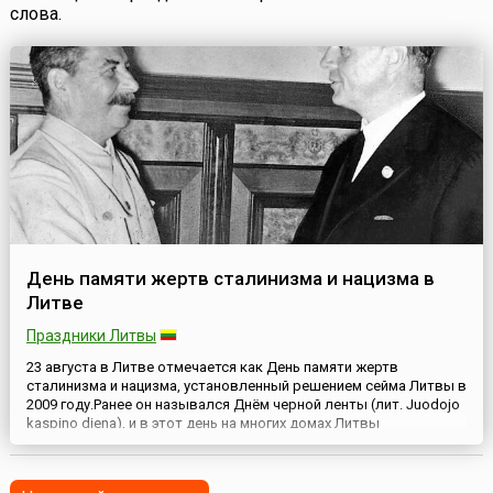
слова.
День памяти жертв сталинизма и нацизма в
Литве
Праздники Литвы
23 августа в Литве отмечается как День памяти жертв
сталинизма и нацизма, установленный решением сейма Литвы в
2009 году.Ранее он назывался Днём черной ленты (лит. Juodojo
kaspino diena), и в этот день на многих домах Литвы
вывешивали приспущенные государственные флаги с
прикреплённой чёрной лентой. А выбор даты был обусловлен,
тем что в этот день в 1939 году министрами иностранных дел