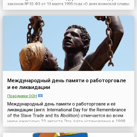
законом № 32-ФЗ от 13 марта 1995 года «О днях воинской славы
(победных днях) России».Курская битва явилась решающей в
обеспечении коренного перелома в ходе Великой
Отечественной войны и одной из крупнейших битв Второй
миров...
Международный день памяти о работорговле
и ее ликвидации
Праздники ООН
Международный день памяти о работорговле и её
ликвидации (англ. International Day for the Remembrance
of the Slave Trade and Its Abolition) отмечается во всем
мире ежегодно 23 августа.Эта дата установлена в 1998
году по рекомендации 150-й сессии исполнительного
совета ЮНЕСКО в день восстания рабов Сан-Доминго