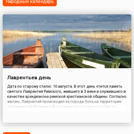
Народный календарь
СССР и ...
Лаврентьев день
Дата по старому стилю: 10 августа. В этот день чтится память
святого Лаврентия Римского, жившего в 3 веке и служившего в
качестве архидиакона римской христианской общины. Согласно
житию, Лаврентий происходил из города Оска на территории
современной Испании и был учеником архидиакона Сикста.
Когда Сикст стал римским епископом, Лаврентий был
рукоположен в диаконы; ему поручили надзор за имуществом
ц...