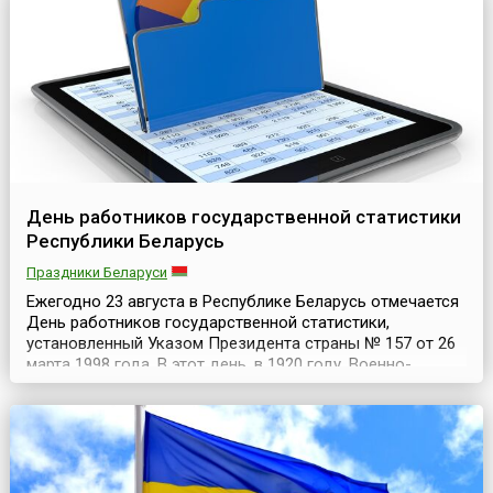
(нынешней Республике Гаити) в 1791 году, которое
положило начало процессу ликвидации ...
День работников государственной статистики
Республики Беларусь
Праздники Беларуси
Ежегодно 23 августа в Республике Беларусь отмечается
День работников государственной статистики,
установленный Указом Президента страны № 157 от 26
марта 1998 года. В этот день, в 1920 году, Военно-
революционный комитет Беларуси принял
постановление о создании Центрального
статистического бюро. В 1994 году бюро было
преобразовано в Министерство статистики и анализа, в
2008-м преобразовано в На...