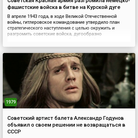
Советская Красная армия разгромила немецко-
фашистские войска в битве на Курской дуге
В апреле 1943 года, в ходе Великой Отечественной
войны, гитлеровское командование утвердило план
стратегического наступления с целью окружить и
разгромить советские войска, дугообразно
вклинившиеся в немецкую оборону в районе города
Курска. Получив сведения о подготовке этой операции,
Ставка Верховного Главнокомандования Красной Армии
решила провести собственное контрнаступление и
разгромить гитле...
1979
Советский артист балета Александр Годунов
объявил о своем решении не возвращаться в
СССР