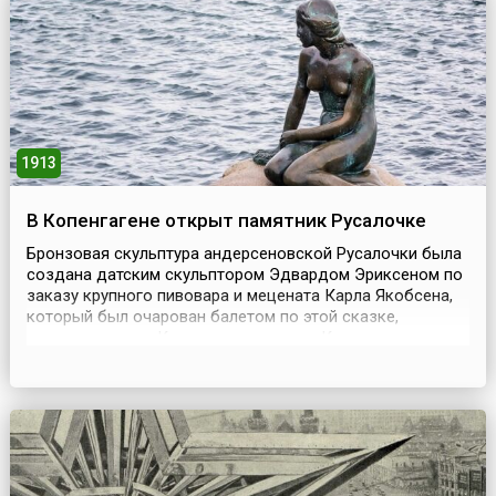
1913
В Копенгагене открыт памятник Русалочке
Бронзовая скульптура андерсеновской Русалочки была
создана датским скульптором Эдвардом Эриксеном по
заказу крупного пивовара и мецената Карла Якобсена,
который был очарован балетом по этой сказке,
посмотрев его в Королевском театре Копенгагена.
Моделью для Русалочки послужила жена скульптора
Элине Эриксен, а лицо скульптор копировал с Эллен
Прайс – балерины Королевского театра оперы и
балета,...