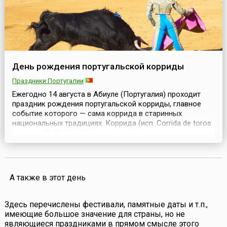
День рождения португальской корриды
Праздники Португалии
Ежегодно 14 августа в Абиуле (Португалия) проходит
праздник рождения португальской корриды, главное
событие которого — сама коррида в старинных
национальных традициях. Коррида (исп. Corrida de toros
или англ. Bullfighting) — это не просто соревнование, а
удивительное сочетание спорта и искусства, зрелища и
мастерства, шоу и священнодействия с участием
отчаянных смельчаков. Кабальеро начи...
А также в этот день
Здесь перечислены фестивали, памятные даты и т.п.,
имеющие большое значение для страны, но не
являющиеся праздниками в прямом смысле этого