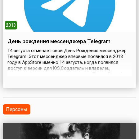
2013
День рождения мессенджера Telegram
14 августа отмечает свой День Рождения мессенджер
Telegram. Этот мессенджер впервые появился в 2013
году в AppStore именно 14 августа, когда появился
доступ к версии для iOS.Создатель и владелец
кроссплатформенного мессенджера – Павел Дуров*
(основатель российской социальной сети «ВКонтакте»),
развивающий его за счёт собственных средств.
Начиналось всё в 2011 году с идеи создания не просто...
Персоны