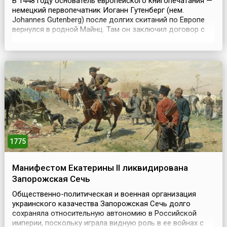
В 1448 году основатель европейского книгопечатания —
немецкий первопечатник Иоганн Гутенберг (нем.
Johannes Gutenberg) после долгих скитаний по Европе
вернулся в родной Майнц. Там он заключил договор с
ростовщиком Иоганном Фустом, от которого получил
800 гульденов на содержание типографии и
обязательство ежегодно выдавать еще 800 гульденов
на покупку бумаги, краски и прочие производственные
расход...
1775
Манифестом Екатерины II ликвидирована
Запорожская Сечь
Общественно-политическая и военная организация
украинского казачества Запорожская Сечь долго
сохраняла относительную автономию в Российской
империи, поскольку играла видную роль в ее войнах с