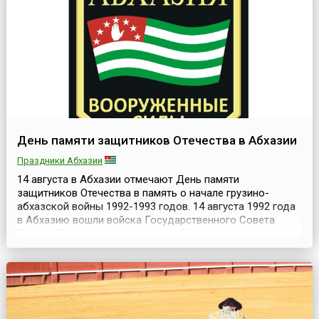
привлечения внимания к угрозам, которым подвер...
День памяти защитников Отечества в Абхазии
Праздники Абхазии
14 августа в Абхазии отмечают День памяти
защитников Отечества в память о начале грузино-
абхазской войны 1992-1993 годов. 14 августа 1992 года
в Абхазию вошли войска Государственного Совета
Грузии. По официальной версии Тбилиси, войска были
введены якобы для охраны железной дороги на участке
Псоу-Ингур. Верховный Совет Абхазии расценил
действия Госсовета Грузии как «подготовленную
оккупацию те...