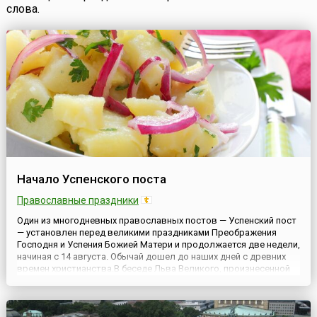
слова.
Начало Успенского поста
Православные праздники
Один из многодневных православных постов — Успенский пост
— установлен перед великими праздниками Преображения
Господня и Успения Божией Матери и продолжается две недели,
начиная с 14 августа. Обычай дошел до наших дней с древних
времен христианства.В беседе Льва Великого, произнесенной
им около 450 года, дано ясное указание на Успенский пост:
«Церковные посты расположены в году так, что для к...