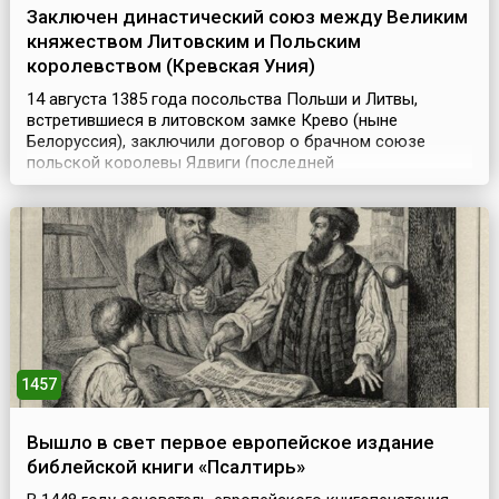
Заключен династический союз между Великим
княжеством Литовским и Польским
королевством (Кревская Уния)
14 августа 1385 года посольства Польши и Литвы,
встретившиеся в литовском замке Крево (ныне
Белоруссия), заключили договор о брачном союзе
польской королевы Ядвиги (последней
представительницы династии Пястов) и Великого князя
литовского Ягайло. Последний, при этом, становился
полновластным польским королем.В обмен на корону
Польши, Ягайло обязался перейти в католичество и
распространить его с...
1457
Вышло в свет первое европейское издание
библейской книги «Псалтирь»