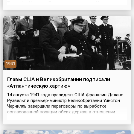
Турцией и Крымом. После воссоединения Украины с
Россией (1654), на Запорожье были распространены
привилегии, которыми пользовались другие российские
казачьи войска. Запорожское казачество защищало
южные г...
1941
Главы США и Великобритании подписали
«Атлантическую хартию»
14 августа 1941 года президент США Франклин Делано
Рузвельт и премьер-министр Великобритании Уинстон
Черчилль завершили переговоры по выработке
согласованной позиции обеих держав в отношении
войны против нацистской Германии и её союзников. По
их итогам, на американской военно-морской базе
Арджентия на Ньюфаундленде, была подписана