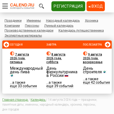
РЕГИСТРАЦИЯ
ВХОД
Праздники
Именины
Народный календарь
Хроника
Компании
Персоны
Лунный календарь
Производственные календари
Календарь путешественника
Экспертные материалы
СЕГОДНЯ
ЗАВТРА
ПОСЛЕЗАВТРА
7 августа
8 августа
9 августа
2026 года,
2026 года,
2026 года,
пятница
суббота
воскресенье
Международный
День
День
день пива
физкультурника
строителя
в России
...а также
...а также
...а также
еще 42 события
еще 33 события
еще 39 событий
Главная страница
/
Календарь
/
14 августа 2026 года — праздники,
памятные даты, именины, народный календарь, хроника, персоны,
дни городов