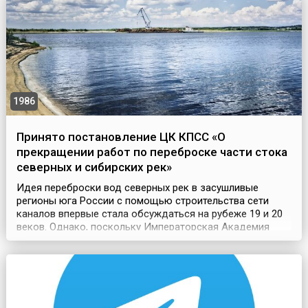
совместная декларация, получившая название
«Атлантической харти...
1986
Принято постановление ЦК КПСС «О
прекращении работ по переброске части стока
северных и сибирских рек»
Идея переброски вод северных рек в засушливые
регионы юга России с помощью строительства сети
каналов впервые стала обсуждаться на рубеже 19 и 20
веков. Однако, поскольку Императорская Академия
наук заявила о своем негативном отношении к таким
намерениям, серьезного их обсуждения не проводилось.
Вместе с тем, такой проект был реанимирован уже при
Советской власти. Планировалось, что канал длин...