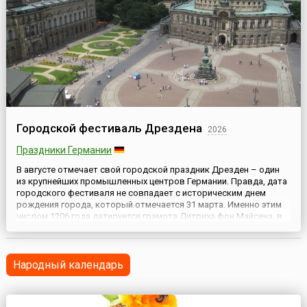
Городской фестиваль Дрездена
2026
Праздники Германии
В августе отмечает свой городской праздник Дрезден – один
из крупнейших промышленных центров Германии. Правда, дата
городского фестиваля не совпадает с историческим днем
рождения города, который отмечается 31 марта. Именно этим
числом 1206 года датируется грамота Дитриха фон Майсена, в
которой впервые был упомянут Дрезден. Таким образом,
городу чуть более 800 лет.Городской фестиваль – Dres...
Народный календарь