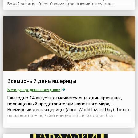
Божий освятил Крест Своими страданиями, в нем стала
проявляться необыкновенная чудодейственная сила. О её
проявлении свидетельствует и история праздника, описанная в
греческом часослове 1897 года: «По причине болезней, весь...
Всемирный день ящерицы
Международные праздники
Ежегодно 14 августа отмечается еще один праздник,
посвященный представителям животного мира, –
Всемирный день ящерицы (англ. World Lizard Day). Точно
не известно – по чьей инициативе и когда он был
установлен. Но, по одной из версий, авторство Дня
приписывается американскому биологу Джону Хантеру,
который в 2004 году придумал этот праздник с целью