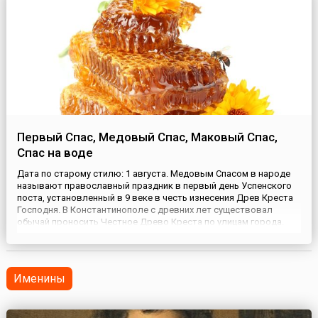
Первый Спас, Медовый Спас, Маковый Спас,
Спас на воде
Дата по старому стилю: 1 августа. Медовым Спасом в народе
называют православный праздник в первый день Успенского
поста, установленный в 9 веке в честь изнесения Древ Креста
Господня. В Константинополе с древних лет существовал
обычай проносить Честное Древо Креста по улицам города.
Считалось, что это защитит жителей от всяческих болезней. До
дня Успения Пресвятой Богородицы Древо Креста было дост...
Именины