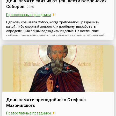
День памяти святых отцев шести Вселенских
Соборов
2025
Православные праздники
Церковь созывала Собор, когда требовалось разрешить
какой-либо спорный вопрос или проблему, выработать
определенный общий подход или видение. На Вселенские
соборы съезжались епископы и представители всех церквей.
Постановления, принятые на Соборе записывались в Книгу
Канонов (Правил) и впоследствии принимались церковью в
качестве учения.Предшественником Вселенских соборов стал
Апостольский соб...
День памяти преподобного Стефана
Махрищского
Православные праздники