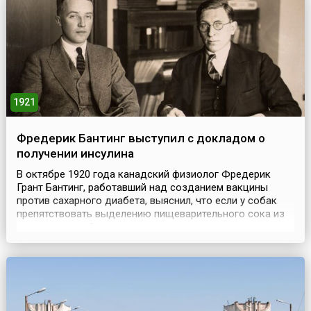
1921
Фредерик Бантинг выступил с докладом о
получении инсулина
В октябре 1920 года канадский физиолог Фредерик
Грант Бантинг, работавший над созданием вакцины
против сахарного диабета, выяснил, что если у собак
препятствовать выделению пищеварительного сока из
поджелудочной железы, то железистые клетки вскоре
погибают, а островки остаются живыми, и сахарный
диабет у животных не развивается. Этот факт заставил
его задуматься над возможностью выделения из
желез...