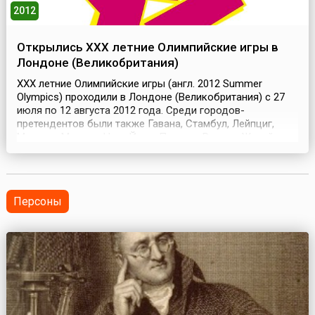
2012
Открылись XXX летние Олимпийские игры в
Лондоне (Великобритания)
XXX летние Олимпийские игры (англ. 2012 Summer
Olympics) проходили в Лондоне (Великобритания) с 27
июля по 12 августа 2012 года. Среди городов-
претендентов были также Гавана, Стамбул, Лейпциг,
Мадрид, Москва, Нью-Йорк, Париж и Рио-де-Жанейро.
Лондон стал первым городом, который принял
олимпийцев трижды (первые два раза – в 1908 и 1948
годах). Правда, на этот раз победа омрачилась
трагедией: на...
Персоны