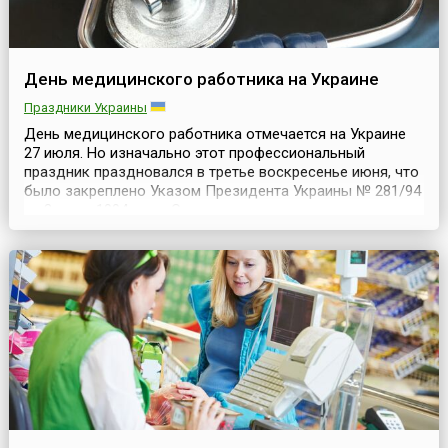
День медицинского работника на Украине
Праздники Украины
День медицинского работника отмечается на Украине
27 июля. Но изначально этот профессиональный
праздник праздновался в третье воскресенье июня, что
было закреплено Указом Президента Украины № 281/94
от 3 июня 1994 года. Свою историю он ведет еще с
советских времен. Но в 2023 году, согласно Указу
Президента Украины № 327/2023, его празднование
было перенесено на 27 июля.Стратегия реорганиза...