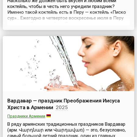
Насколько же должен быть вкусен и любим всеми
коктейль, чтобы в честь него учредили праздник?
Именно такой коктейль есть в Перу — коктейль «Писко
сур»... Ежегодно в четвертое воскресенье июля в Перу
отмечают День коктейля «Писко сур» — день самого
популярного в стране коктейля, приготовленного на
основе виноградной водки «писко», которую перуанцы
пьют с 16 века. Праздник был официально учрежде...
Вардавар — праздник Преображения Иисуса
Христа в Армении
2025
Праздники Армении
В ряду армянских традиционных праздников Вардавар
(арм. Վարդնար или Վարդավառ) — это, безусловно,
самый большой летний праздник, один из главных