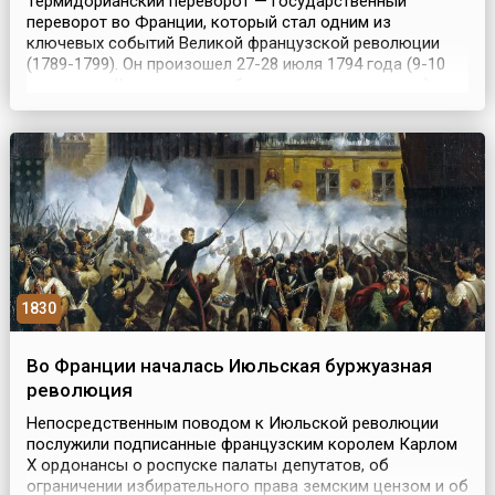
Термидорианский переворот — государственный
переворот во Франции, который стал одним из
ключевых событий Великой французской революции
(1789-1799). Он произошел 27-28 июля 1794 года (9-10
термидора II года по республиканскому календарю),
привел к аресту и казни Максимилиана Робеспьера и его
сторонников, положил конец эпохе революционного
террора, а заодно — и революционных преобразований.
Само...
1830
Во Франции началась Июльская буржуазная
революция
Непосредственным поводом к Июльской революции
послужили подписанные французским королем Карлом
Х ордонансы о роспуске палаты депутатов, об
ограничении избирательного права земским цензом и об