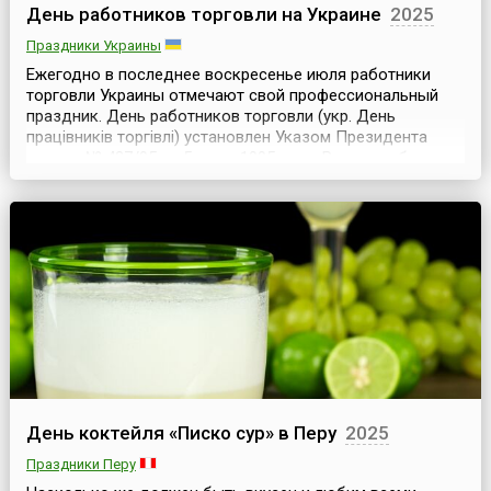
День работников торговли на Украине
2025
Праздники Украины
Ежегодно в последнее воскресенье июля работники
торговли Украины отмечают свой профессиональный
праздник. День работников торговли (укр. День
працівників торгівлі) установлен Указом Президента
страны № 427/95 от 5 июня 1995 года. Раннее работники
торговли отмечали свой профессиональный праздник
вместе с работниками сферы бытового обслуживания и
работниками ЖКХ. Праздник так и назывался — День ...
День коктейля «Писко сур» в Перу
2025
Праздники Перу