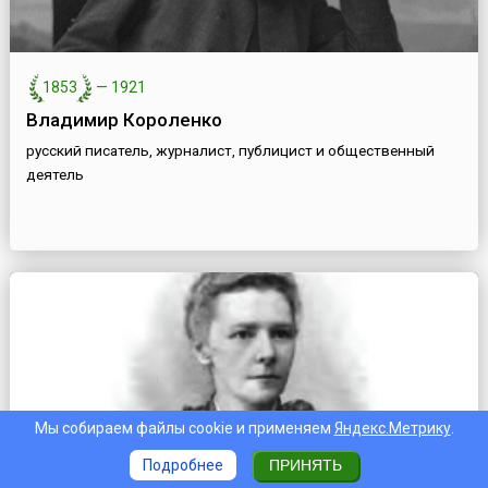
1853
—
1921
Владимир Короленко
русский писатель, журналист, публицист и общественный
деятель
Мы собираем файлы cookie и применяем
Яндекс.Метрику
.
Подробнее
ПРИНЯТЬ