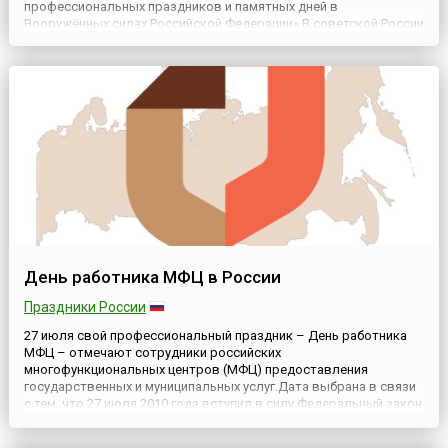
профессиональных праздников и памятных дней в
Вооружённых силах Российской Федерации».В советской России
этот профессиональный праздник был установлен
Постановлением Совета Народных Комиссаров СССР и ЦК ВКПб
от 22 июня 1939 года, со...
День работника МФЦ в России
Праздники России
27 июля свой профессиональный праздник – День работника
МФЦ – отмечают сотрудники российских
многофункциональных центров (МФЦ) предоставления
государственных и муниципальных услуг.Дата выбрана в связи
с тем, что 27 июля 2010 года вступил в силу Федеральный закон
№ 210-ФЗ «Об организации предоставления государственных и
муниципальных услуг» – основной нормативный документ,