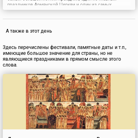
праздников Армянской Церкви и один из самых
любимых летних праздников в народе. Он отмечается на
98 день после Пасхи.Праздник установлен в честь
Преображения Господня, произошедшего на горе
Фавор. Согласно Библии, Иисус Христос с тремя
А также в этот день
апостолами — Пет...
Здесь перечислены фестивали, памятные даты и т.п.,
имеющие большое значение для страны, но не
являющиеся праздниками в прямом смысле этого
слова.