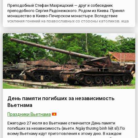
Преподобный Стефан Махрищский — друг и собеседник
преподобного Сергия Радонежского. Родом из Киева. Принял
монашество в Киево-Печерском монастыре. Вследствие
усиления гонений на православных со стороны католиков, ища
безмолвия, Стефан удалился в местечко Махрище (в 35 верстах
от Троице-Сергиевой лавры) и здесь, не позднее 1358 года по
благословению святителя Алексия основал обитель в честь
Свя...
День памяти погибших за независимость
Вьетнама
Праздники Вьетнама
Ежегодно 27 июля во Вьетнаме отмечается День памяти
погибших за независимость (вьетн. Ngày thương binh liệt sĩ).По
всему Вьетнаму идут приготовления к этому дню. В каждом