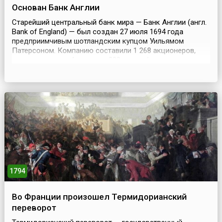
Основан Банк Англии
Старейший центральный банк мира — Банк Англии (англ.
Bank of England) — был создан 27 июля 1694 года
предприимчивым шотландским купцом Уильямом
Патерсоном. Компанию составили 1 268 акционеров,
предоставивших 1 миллион 200 тысяч фунтов стерлингов
в качестве кредита под 8% годовых королю Вильгельму
III, остро нуждавшемуся в средствах для продолжения
войны с Францией (1689–1697). Король надел...
1794
Во Франции произошел Термидорианский
переворот