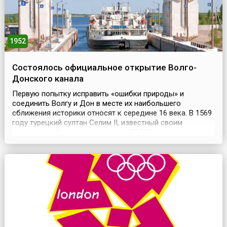
1952
Состоялось официальное открытие Волго-
Донского канала
Первую попытку исправить «ошибки природы» и
соединить Волгу и Дон в месте их наибольшего
сближения историки относят к середине 16 века. В 1569
году турецкий султан Селим II, известный своим
походом на Астрахань, направил 22 000 солдат вверх по
Дону с целью прорыть канал между двумя реками.
Однако всего спустя месяц турки отступили, заявив, по
словам летописцев, что «даже всем турецким народом
тут ...