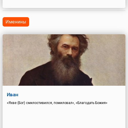
с женой Присциллой, Акила познакомился со святым Павлом.
Впоследств...
Именины
Иван
«Яхве (Бог) смилостивился, помиловал», «Благодать Божия»