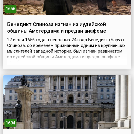
1656
Бенедикт Спиноза изгнан из иудейской
общины Амстердама и предан анафеме
27 июля 1656 года в неполных 24 года Бенедикт (Барух)
Спиноза, со временем признанный одним из крупнейших
мыслителей западной истории, был изгнан раввинатом
из иудейской общины Амстердама и предан анафеме:
«Да будет он проклят днем и проклят ночью, проклят,
когда ложится и когда встает... Пусть Бог никогда более
не простит и не признает его!». Раввины ополчились на
ученого за его критический а...
1694