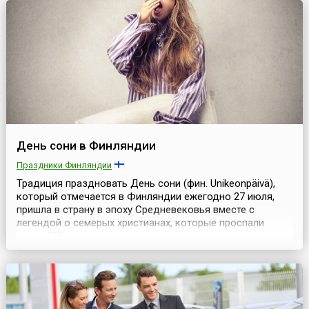
регулирующий деятельн...
День сони в Финляндии
Праздники Финляндии
Традиция праздновать День сони (фин. Unikeonpäivä),
который отмечается в Финляндии ежегодно 27 июля,
пришла в страну в эпоху Средневековья вместе с
легендой о семерых христианах, которые проспали
почти 200 лет в пещере, спасаясь от гнева римского
императора. По местному поверью, та же участь
постигнет любого, кто проспит в этот день дольше
обычного. Несмотря на довольно печальное предание,
праздни...