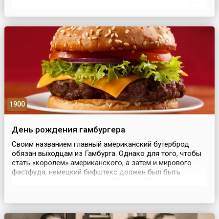
усилении репрессий против прогрессивной прессы. 27
июля 1830 года в Париже вспыхнуло массовое
вооруженное восстание под лозунгом защиты
конституционной хартии 1814 года и смещения кабинета
Полиньяка. Глав...
1900
День рождения гамбургера
Своим названием главный американский бутерброд
обязан выходцам из Гамбурга. Однако для того, чтобы
стать «королем» американского, а затем и мирового
фастфуда, немецкий бифштекс должен был быть
удобным для еды «на ходу». 27 июля 1900 года
американский гастроном Луи Лессинг в своем родном
городе Нью-Хейвен (США) продал первый гамбургер.
Именно он положил традиционный немецкий бифштекс
между двум...