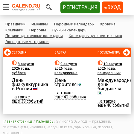
РЕГИСТРАЦИЯ
ВХОД
Праздники
Именины
Народный календарь
Хроника
Компании
Персоны
Лунный календарь
Производственные календари
Календарь путешественника
Экспертные материалы
СЕГОДНЯ
ЗАВТРА
ПОСЛЕЗАВТРА
8 августа
9 августа
10 августа
2026 года,
2026 года,
2026 года,
суббота
воскресенье
понедельник
День
День
Международны
физкультурника
строителя
день
в России
биодизеля
...а также
...а также
еще 42 события
еще 39 событий
...а также
еще 40 событий
Главная страница
/
Календарь
/
27 июля 2025 года — праздники,
памятные даты, именины, народный календарь, хроника, персоны,
дни городов