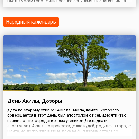
вьетнамском городе или поселке есть памятник погибшим на
войнах или мемориальное военное кладбище. И к этой дате
молодежь, трудящиеся, армия занимаются их
благоустройством. Семьям героев дарят подарки, в том числе
Народный календарь
выделяются ...
День Акилы, Дозоры
Дата по старому стилю: 14 июля. Акила, память которого
совершается в этот день, был апостолом от семидесяти (так
называют непосредственных учеников Двенадцати
апостолов). Акила, по происхождению иудей, родился в городе
Понте, но долго жил в Риме, пока не был изгнан оттуда по
велению императора Клавдия. Поселившись в Коринфе вместе