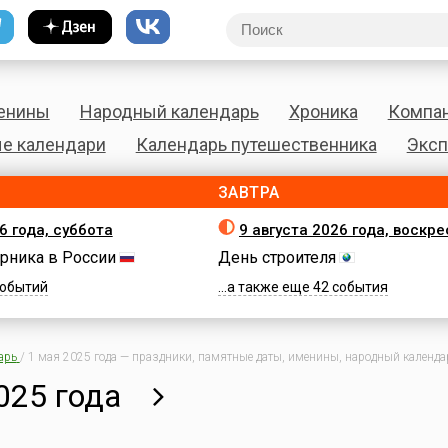
енины
Народный календарь
Хроника
Компа
е календари
Календарь путешественника
Эксп
ЗАВТРА
6 года, суббота
9 августа 2026 года, воскр
рника в России
День строителя
 событий
...а также еще 42 события
арь
/
1 мая 2025 года — праздники, памятные даты, именины, народный календар
025 года