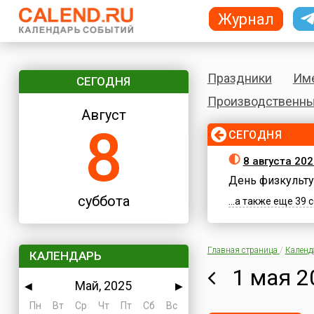
Журнал
Праздники
Им
СЕГОДНЯ
Производственны
Август
8
СЕГОДНЯ
8 августа 202
День физкульту
суббота
...а также еще 39
Главная страница
/
Календ
КАЛЕНДАРЬ
1 мая 2
Май, 2025
◀
▶
Пн
Вт
Ср
Чт
Пт
Сб
Вс