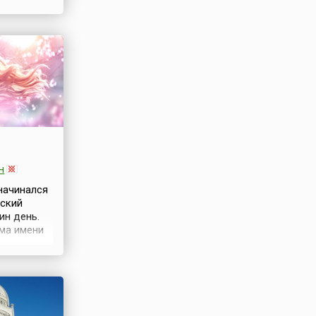
й модели
ятся
н
 начинался
нский
ин день.
рма имени
ачает
») —
есны,
ждения,
чь Лады,
ога,