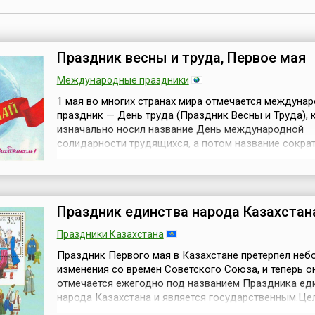
Праздник весны и труда, Первое мая
Международные праздники
1 мая во многих странах мира отмечается междуна
праздник — День труда (Праздник Весны и Труда),
изначально носил название День международной
солидарности трудящихся, а потом название сокра
Дня труда.1 мая 1886 года американские рабочие
организовали забастовку в Чикаго, выдвинув требо
часового рабочего дня. Забастовка и сопутствующ
демонстрация закончились кровопро...
Праздник единства народа Казахстан
Праздники Казахстана
Праздник Первого мая в Казахстане претерпел неб
изменения со времен Советского Союза, и теперь о
отмечается ежегодно под названием Праздника ед
народа Казахстана и является государственным.Це
праздника — укрепление стабильности и межэтниче