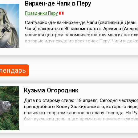
вехами скотоводческого
а —
отмечается как
Вирхен-де Чапи в Перу
календаря — выгоном
новую
двенадцатидне
скота на летние пастбища
этот
Празднество Ри
Праздники Перу
в первые...
.
которое Шоги 
Сантуарио-де-ла-Вирхен-де Чапи (святилище Девы
называет «самы
Чапи) находится в 40 километрах от Арекипа (Arequi
и самым з...
является центром паломничества для многих католи
которые идут сюда из всех точек Перу, Чили и даж
Аргентины. Каждый год тысячи паломников пересе
пустыню, чтобы поклониться образу Девы Марии, с
известной как Вирхен-де Чапи (Virgen de Chapi). В 1
священник Хуан д...
лендарь
Кузьма Огородник
Дата по старому стилю: 18 апреля. Сегодня чествую
преподобного Косму Халкидонского, которого нер
называют творцом канонов во славу Господа. На Ру
был кукушкин день: в это время она начинает кукова
лесах и рощах. С этой птицей было связано несколь
примет: если кукушка закуковала — пора сеять лен; 
кукует на сухом дереве — к заморозку. Также считал