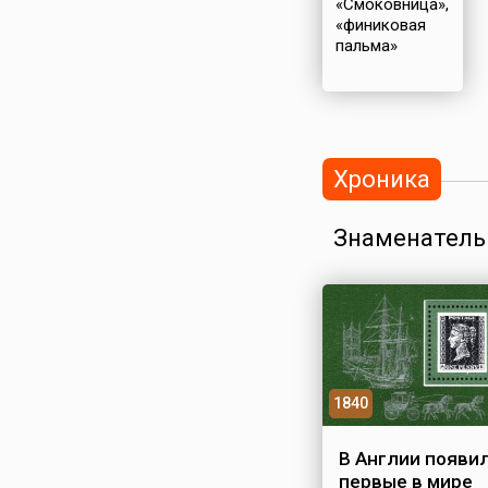
«Смоковница»,
«финиковая
пальма»
Хроника
Знаменатель
1840
В Англии появи
первые в мире