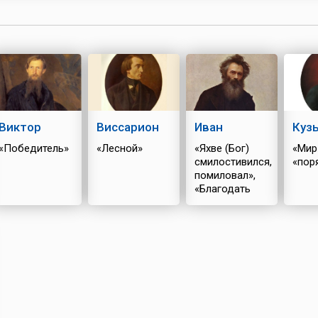
если кукушка ле...
Виктор
Виссарион
Иван
Куз
«Победитель»
«Лесной»
«Яхве (Бог)
«Мир
смилостивился,
«пор
помиловал»,
«Благодать
Божия»