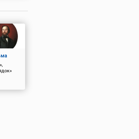
ьма
»,
ядок»