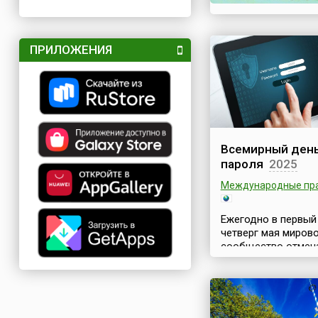
ПРИЛОЖЕНИЯ
Всемирный ден
пароля
2025
Международные пр
Ежегодно в первый
четверг мая миров
сообщество отмеч
Всемирный день па
(англ. World Passwo
цель которого –
напомнить людям 
важности защиты 