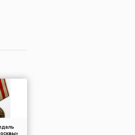
едаль
Москвы»