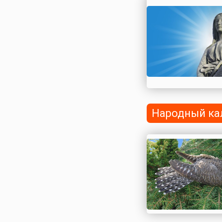
весны. Зима прошл
природа начинает 
жизнь.Символикой 
праздник связан с..
Народный ка