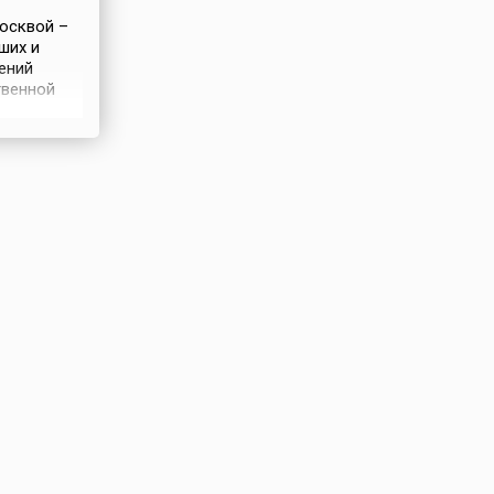
осквой –
ших и
ений
твенной
е
на
равлении
 Жители
щь частям
и в
оздали на
оду
е рвы,
ежи,
 Благодаря
ости
в и
пление...