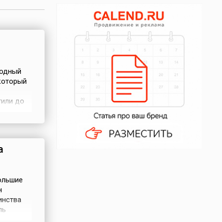
родный
 который
тили до
вание 8-
ая
а
ольшие
н
инства
ль
ского