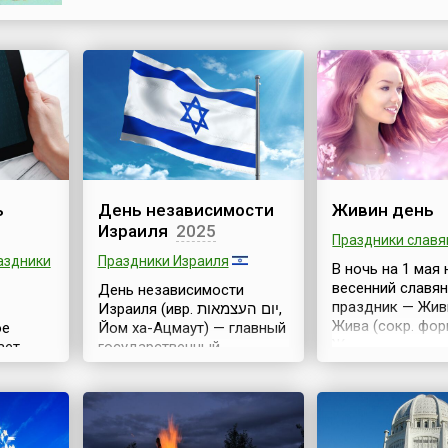
согласия, демонстрация достижений казахстанско
межкультурного диалога.В этот день всегда провод
праздничные мероприятия ...
ь
День независимости
Живин день
Израиля
2025
Праздники славя
аздники
Праздники Израиля
В ночь на 1 мая
весенний славя
День независимости
праздник — Жив
Израиля (ивр. יום העצמאות,
Жива (сокр. фо
ое
Йом ха-Ацмаут) — главный
Живена, что озн
ает
государственный
«дающая жизнь
роля
праздник страны. Он
богиня жизни, в
rd Day),
отмечается ежегодно во
плодородия, ро
вторник, среду или
жита-зерна. До
о
четверг, ближайшие к 5
супруга Даждьб
своих
ияра, в память о