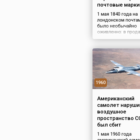
почтовые марки
1 мая 1840 года на
лондонском почта
было необычайно
оживленно: в прод
поступили первые 
почтовые марки с
портретом короле
Виктории. Черная с
один пенни, синяя 
пенса. А с 6 мая эт
разрешили наклеив
конверты и исполь
1960
при пересылке писе
Автором идеи
использования мар
Американский
оплаты почтовых
самолет наруши
отправлений был
воздушное
английский изобре
пространство С
Роулэнд Хилл, в 1854
был сбит
1 мая 1960 года