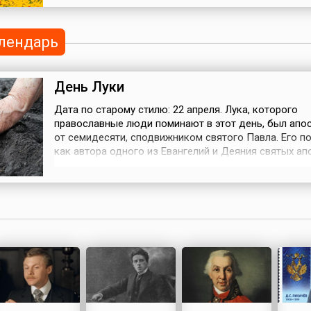
имущественного достатка семьи. Наконец, в после
месяц весны все вокруг поражает глаз буйством кр
некогда вызывавшим столько сказаний об е...
лендарь
День Луки
Дата по старому стилю: 22 апреля. Лука, которого
православные люди поминают в этот день, был апо
от семидесяти, сподвижником святого Павла. Его п
как автора одного из Евангелий и Деяния святых ап
Также Лука считается первым иконописцем и покро
врачей и живописцев.В ляльное время — период хор
игр, который приходился на май, — не только девуш
веселились, но ...