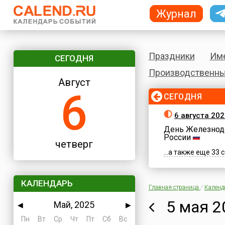
Журнал
Праздники
Им
СЕГОДНЯ
Производственны
Август
6
СЕГОДНЯ
6 августа 202
День Железнод
России
четверг
...а также еще 33
КАЛЕНДАРЬ
Главная страница
/
Календ
5 мая 2
Май, 2025
◀
▶
Пн
Вт
Ср
Чт
Пт
Сб
Вс