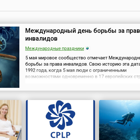
Международный день борьбы за прав
инвалидов
Международные праздники
5 мая мировое сообщество отмечает Международн
борьбы за права инвалидов. Свою историю эта дата
1992 года, когда 5 мая люди с ограниченными
возможностями одновременно в 17 европейских ст
провели день борьбы за соблюдение равных прав
инвалидов и против дискриминации людей с физиче
психическими или сенсорными ограничениями. С то
времени подобные мероприятия стали тради...