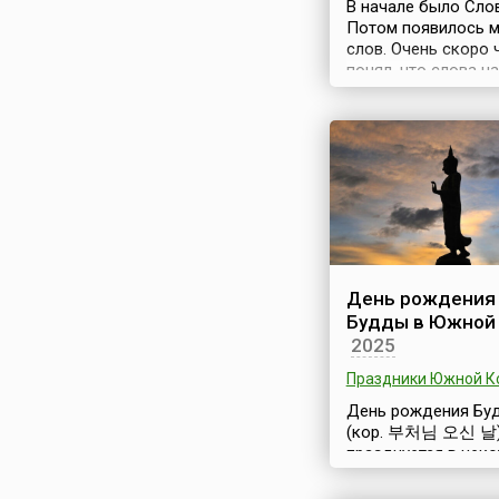
ICM) на конференци
В начале было Сло
Нидерландах в 1987 
Потом появилось 
слов. Очень скоро 
понял, что слова н
прятать. Так начал
зарождение крипто
Ежегодно 5 мая св
профессиональный
праздник — День
шифровальщика —
отмечает
Криптографическа
служба России.Дат
учреждения празд
День рождения
шифровальщиков 
Будды в Южной
выбрана в связи с т
2025
5 мая 1921 года, с
Постановлению Со
Праздники Южной К
народных комиссаро
День рождения Бу
(кор. 부처님 오신 날
празднуется в нек
странах Восточной 
восьмой день четв