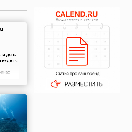
а
ый день
 ведет с
ранах
скими,
го