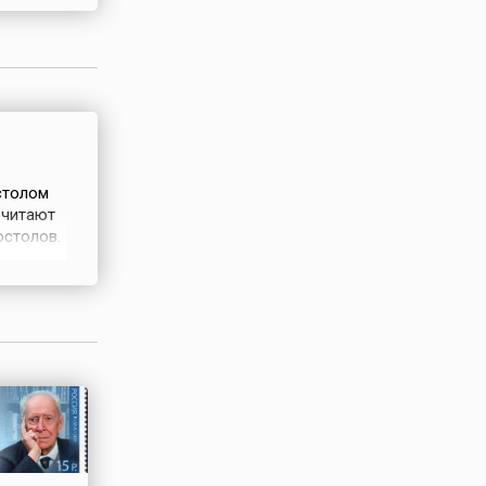
дний
асок,
столом
очитают
остолов.
вителем
оводов и
ки