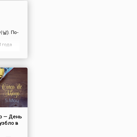
вождается
иями и
ньями.
глеры на
рели и
이날). По-
ют здесь
осферу
3 года
ну,
т день
од майским
6 года
енным
м
яжается в
...
о — День
уэбло в