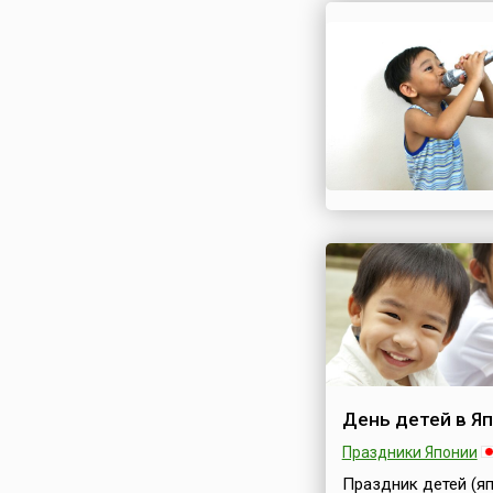
лунного месяца. В
Республике Корея 
праздник стал
официальным вых
днем в 1975 году.В 
день корейцы пос
буддийские храмы,
помолиться за здр
удачу в жизни. Во 
городах проходят
праздничные шеств
красочными фонар
форме лотоса.Таки
фонарями...
День детей в Я
Праздники Японии
Праздник детей (