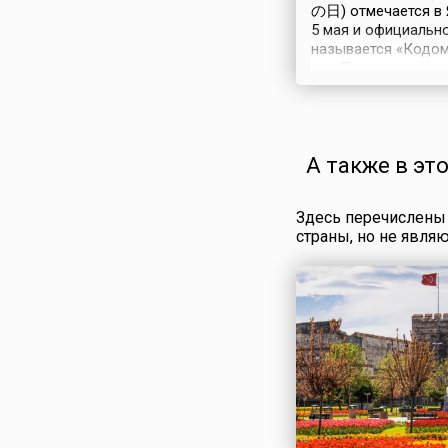
の日) отмечается в 
5 мая и официальн
называется «Кодо
хи». Праздник полу
статус национально
1948 году. Изначал
назывался Днём
мальчиков или «Та
А также в эт
сэкку» (Праздник 
дня лошади). Это н
было выбрано, пот
Здесь перечислены 
лошадь символизи
страны, но не явля
храбрость, смелост
мужество, все те ка
которыми должен
обладать юноша, 
стать достойным ...