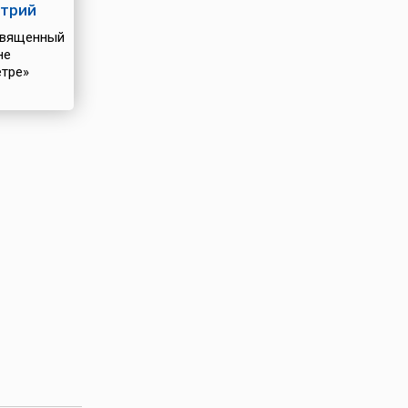
трий
вященный
не
тре»