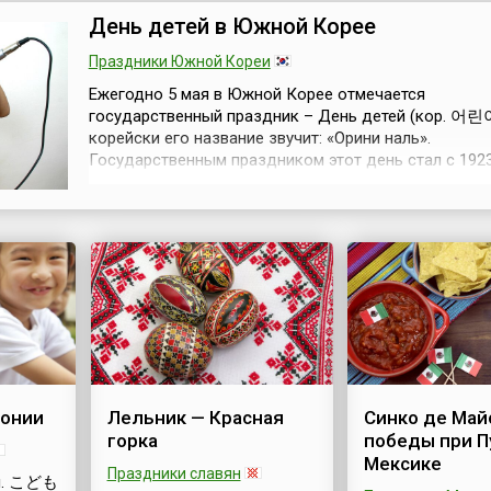
годовщины освобождения
праздник сопро
День детей в Южной Корее
страны от фашистской
уличными шеств
этот
оккупации в 1945 году во
народными гуля
Праздники Южной Кореи
время Второй мировой
Музыканты, жон
одным
Ежегодно 5 мая в Южной Корее отмечается
войны (1939-1945).5 мая
ходулях, менест
этот
государственный праздник – День детей (кор. 어린
1945 года в здании
харчевни созда
ещают
корейски его название звучит: «Орини наль».
гостиницы «Мир» в
подлинную атм
 чтобы
Государственным праздником этот день стал с 192
голландском городе
средневекового
авие и
благодаря общественному педагогу Банг Джонг-Хва
Вахенинген был подписан
карнавала.В это
многих
акт о капитуляции
народ пляшет п
предложившему утвердить 1 мая Днем детей. С 194
группировки немецких
деревом, украш
ия с
празднование перенесли на 5 мая, а выходным дне
войск на территории
разноцветными
ями в
праздник стал с 1975 года.В этот день во всех...
Нидерландов. В честь...
ленточками, нар
ми
Зеленого Джека (
понии
Лельник — Красная
Синко де Май
горка
победы при П
Мексике
Праздники славян
яп. こども