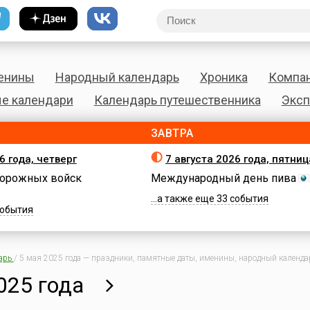
енины
Народный календарь
Хроника
Компа
е календари
Календарь путешественника
Эксп
ЗАВТРА
6 года, четверг
7 августа 2026 года, пятниц
орожных войск
Международный день пива
...а также еще 33 события
 события
арь
/
5 мая 2025 года — праздники, памятные даты, именины, народный календар
025 года