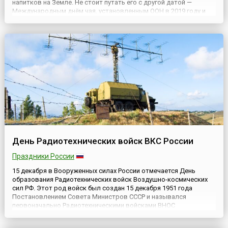
напитков на Земле. Не стоит путать его с другой датой —
Международным днём чая, установленным ООН в 2019 году и
отмечаемым 21 мая.Цель сегодняшнего Дня — привлечение
внимания правительств и граждан к проблемам продажи чая...
День Радиотехнических войск ВКС России
Праздники России
15 декабря в Вооруженных силах России отмечается День
образования Радиотехнических войск Воздушно-космических
сил РФ. Этот род войск был создан 15 декабря 1951 года
Постановлением Совета Министров СССР и назывался
первоначально Радиотехническими войсками ВНОС
(воздушного наблюдения, оповещения и связи)
противовоздушной обороны (ПВО) СССР. Спустя четыре года