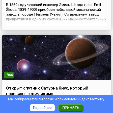
В 1869 году чешский инженер Эмиль Шкода (чеш. Emil
Škoda, 1839-1900) приобрел небольшой механический
завод в городе Пльзень (Чехия). Со временем завод
превратился в одно из крупнейших машиностроительных
предприятий Австро-Венгерской империи. В 1905 году
там началось изготовление тяжелых армейских
грузовиков и тягачей «Шкода».После распада Австро-
Венгрии, с 1919 года, завод «Шкода» (Škoda Auto)...
1966
Открыт спутник Сатурна Янус, который
называют «двуликим»
Мы собираем файлы cookie и применяем
Яндекс.Метрику
.
15 декабря 1966 года французский астроном Одуэн
Дольфус наблюдал спутник Сатурна, который назвал
Подробнее
ПРИНЯТЬ
Янусом (лат. Janus), в честь одноименного бога из