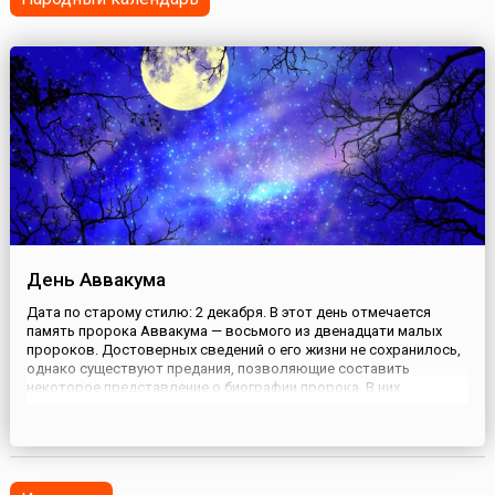
День Аввакума
Дата по старому стилю: 2 декабря. В этот день отмечается
память пророка Аввакума — восьмого из двенадцати малых
пророков. Достоверных сведений о его жизни не сохранилось,
однако существуют предания, позволяющие составить
некоторое представление о биографии пророка. В них
говорится, что Аввакум предрек разрушение Иерусалимского
храма, Вавилонское пленение и возвращение пленных на
родину. Во время в...