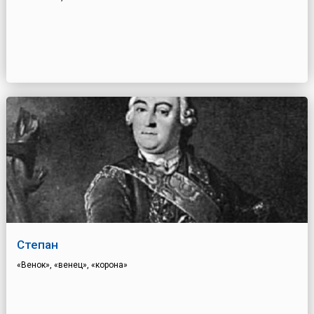
Степан
«Венок», «венец», «корона»