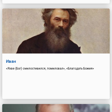
Иван
«Яхве (Бог) смилостивился, помиловал», «Благодать Божия»