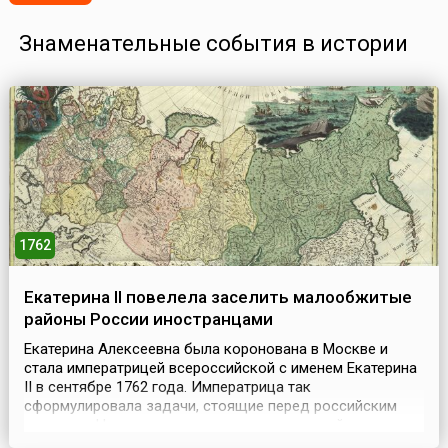
Знаменательные события в истории
1762
Екатерина II повелела заселить малообжитые
районы России иностранцами
Екатерина Алексеевна была коронована в Москве и
стала императрицей всероссийской с именем Екатерина
II в сентябре 1762 года. Императрица так
сформулировала задачи, стоящие перед российским
монархом:Нужно просвещать нацию, которой должно
управлять. Нужно ввести добрый порядок в