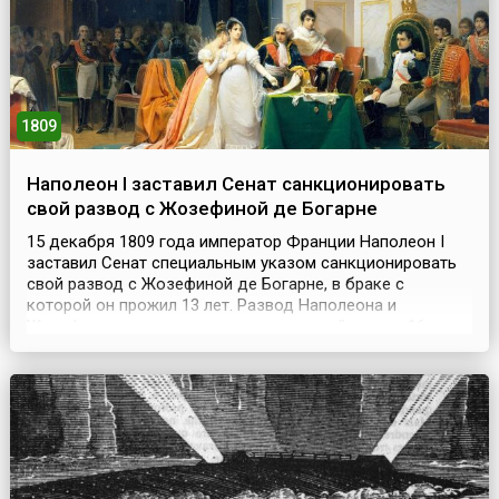
1809
Наполеон I заставил Сенат санкционировать
свой развод с Жозефиной де Богарне
15 декабря 1809 года император Франции Наполеон I
заставил Сенат специальным указом санкционировать
свой развод с Жозефиной де Богарне, в браке с
которой он прожил 13 лет. Развод Наполеона и
Жозефины вступил в силу на следующий день – 16
декабря.Несмотря на столь длительный брак, Жозефина
так и не смогла подарить мужу сына, а Наполеону нужен
был наследник. А частые размолвки супругов,
особенно...