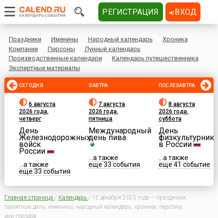
РЕГИСТРАЦИЯ
ВХОД
Праздники
Именины
Народный календарь
Хроника
Компании
Персоны
Лунный календарь
Производственные календари
Календарь путешественника
Экспертные материалы
СЕГОДНЯ
ЗАВТРА
ПОСЛЕЗАВТРА
6 августа
7 августа
8 августа
2026 года,
2026 года,
2026 года,
четверг
пятница
суббота
День
Международный
День
Железнодорожных
день пива
физкультурника
войск
в России
России
...а также
...а также
...а также
еще 33 события
еще 41 событие
еще 33 события
Главная страница
/
Календарь
/
15 декабря 2025 года — праздники,
памятные даты, именины, народный календарь, хроника, персоны,
дни городов