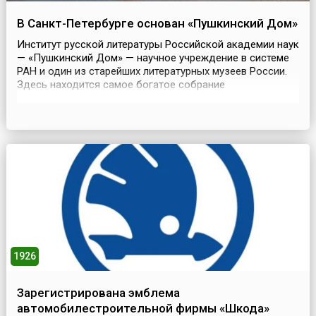
В Санкт-Петербурге основан «Пушкинский Дом»
Институт русской литературы Российской академии наук
— «Пушкинский Дом» — научное учреждение в системе
РАН и один из старейших литературных музеев России.
Здесь находится самое богатое собрание
документальных и художественных материалов,
связанных с историей русской литературы. Он был
основан 15 декабря 1905 года по инициативе ряда
деятелей русской культуры.Первоначально музей
размещался в пом...
1926
Зарегистрирована эмблема
автомобилестроительной фирмы «Шкода»