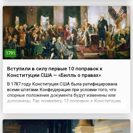
государстве, поддерживать общество и заставить его
соблюдать законы. Нужно учредить в государстве
хорошую и точную...
1791
Вступили в силу первые 10 поправок к
Конституции США — «Билль о правах»
В 1787 году Конституция США была ратифицирована
всеми штатами Конфедерации при условии того, что
спорные положения документа будут изменены или
дополнены. Так появились 12 поправок к Конституции,
из которых только 10 были одобрены штатами. 25
сентября 1789 года Первый Конгресс Соединенных
Штатов проголосовал за первые десять поправок и
разослал их по штатам для обсуждения и голосования.
15 дек...