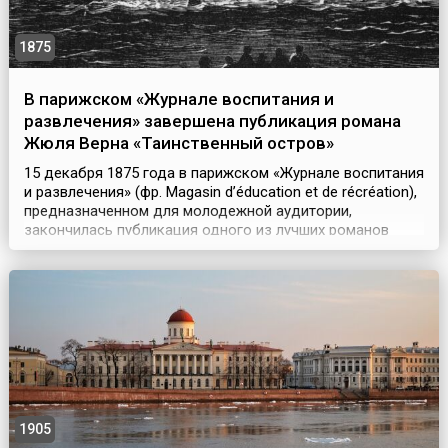
1875
В парижском «Журнале воспитания и
развлечения» завершена публикация романа
Жюля Верна «Таинственный остров»
15 декабря 1875 года в парижском «Журнале воспитания
и развлечения» (фр. Magasin d’éducation et de récréation),
предназначенном для молодежной аудитории,
закончилась публикация одного из лучших романов
Жюля Верна «Таинственный остров» (фр. L'Île
mystérieuse). Сам журнал издавал французский писатель
Пьер-Жюль Этцель, а иллюстратором романа был
Жюль-Декарт Фера.Читательский интерес к
журнальному...
1905