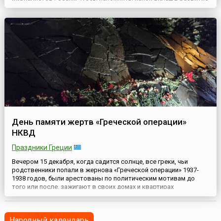
общества вносят журналисты, профессия которых была и
остается одной из самых опасных.День памяти установили в
1991 году после того, как в Югославии убили корреспондента
Центрально...
День памяти жертв «Греческой операции»
НКВД
Праздники Греции
Вечером 15 декабря, когда садится солнце, все греки, чьи
родственники попали в жернова «Греческой операции» 1937-
1938 годов, были арестованы по политическим мотивам до
того или после, зажигают в своих домах и квартирах
поминальные свечи.Результатом «Греческой операции» стал
расстрел почти 20 тысяч человек. Все они, а также те, кого
отправили в лагеря смерти, сегодня реабилитированы. Но до
Народный календарь
сих ...