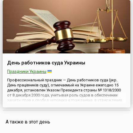
аббревиатура ВНОС из названия рода в...
День работников суда Украины
Праздники Украины
Профессиональный праздник — День работников суда (укр.
День працівників суду), отмечаемый на Украине ежегодно 15
декабря, установлен Указом Президента страны № 1318/2000
от 8 декабря 2000 года, учитывая роль судов в обеспечении
защиты прав и свобод человека и гражданина, в утверждении
принципа верховенства права и развития и укреплении Украины
как демократического, правового государства.В сист...
А также в этот день