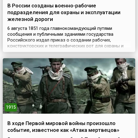
В России созданы военно-рабочие
подразделения для охраны и эксплуатации
железной дороги
6 августа 1851 года главнокомандующий путями
сообщения и публичными зданиями государства
Российского издал приказ о создании рабочих,
конструкторских и телеграфических рот для охраны и
эксплуатации Санкт-Петербурго-Московской железной
дороги. Они впоследствии и стали основой
железнодорожных войск России. Изначально было
сформировано 14 отдельных военно-рабочих, две
кондукторские и одна телегра...
1915
В ходе Первой мировой войны произошло
событие, известное как «Атака мертвецов»