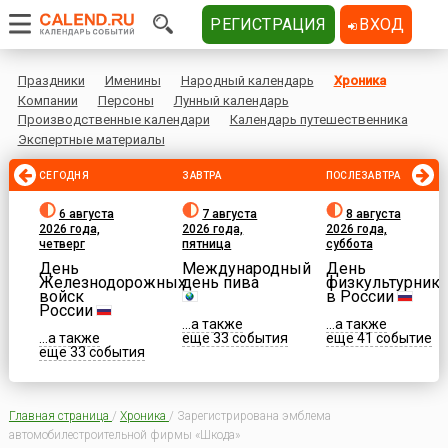
РЕГИСТРАЦИЯ
ВХОД
Праздники
Именины
Народный календарь
Хроника
Компании
Персоны
Лунный календарь
Производственные календари
Календарь путешественника
Экспертные материалы
СЕГОДНЯ
ЗАВТРА
ПОСЛЕЗАВТРА
6 августа
7 августа
8 августа
2026 года,
2026 года,
2026 года,
четверг
пятница
суббота
День
Международный
День
Железнодорожных
день пива
физкультурника
войск
в России
России
...а также
...а также
...а также
еще 33 события
еще 41 событие
еще 33 события
Главная страница
/
Хроника
/
Зарегистрирована эмблема
автомобилестроительной фирмы «Шкода»