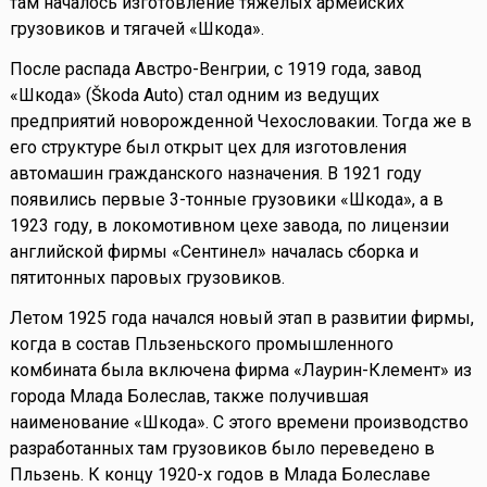
там началось изготовление тяжелых армейских
грузовиков и тягачей «Шкода».
После распада Австро-Венгрии, с 1919 года, завод
«Шкода» (Škoda Auto) стал одним из ведущих
предприятий новорожденной Чехословакии. Тогда же в
его структуре был открыт цех для изготовления
автомашин гражданского назначения. В 1921 году
появились первые 3-тонные грузовики «Шкода», а в
1923 году, в локомотивном цехе завода, по лицензии
английской фирмы «Сентинел» началась сборка и
пятитонных паровых грузовиков.
Летом 1925 года начался новый этап в развитии фирмы,
когда в состав Пльзеньского промышленного
комбината была включена фирма «Лаурин-Клемент» из
города Млада Болеслав, также получившая
наименование «Шкода». С этого времени производство
разработанных там грузовиков было переведено в
Пльзень. К концу 1920-х годов в Млада Болеславе