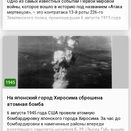
Одно из самых известных событий Первой мировой
войны, которое вошло в историю под названием «Атака
мертвецов», – это контратака 13-й роты 226-го
Землянского полка, произошедшая 6 августа 1915 года
при обороне крепости Осовец на Восточном фронте,
когда при отражении немецкой газовой атаки около
полсотни русских солдат обратили в бегство почти
семитысячное немецкое войско. Небольшая русская
креп...
1945
На японский город Хиросима сброшена
атомная бомба
6 августа 1945 года США провели атомную
бомбардировку японского города Хиросима. За час до
бомбардировки в намеченные районы впереди
взлетевшего самолета-носителя Б-29 «Энола Гэй» вышли