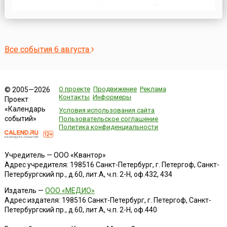
три разведчика погоды. На удалении 6-7 км от
самолета-носителя следовал самолет с аппаратурой,
регистрирующей параметры ядерного взрыва. В 70 км
шел бомбардировщик, который фотографировал
результаты взрыва. ...
Все события 6 августа
О проекте
Продвижение
Реклама
© 2005—2026
Контакты
Информеры
Проект
«Календарь
Условия использования сайта
событий»
Пользовательское соглашение
Политика конфиденциальности
Учредитель — ООО «Квантор»
Адрес учредителя: 198516 Санкт-Петербург, г. Петергоф, Санкт-
Петербургский пр., д.60, лит.А, ч.п. 2-Н, оф.432, 434
Издатель —
ООО «МЕДИО»
Адрес издателя: 198516 Санкт-Петербург, г. Петергоф, Санкт-
Петербургский пр., д.60, лит.А, ч.п. 2-Н, оф.440