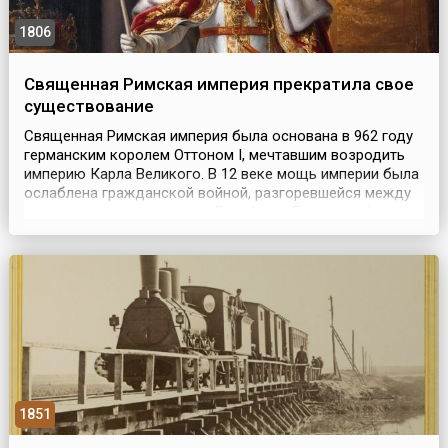
1806
Священная Римская империя прекратила свое
существование
Священная Римская империя была основана в 962 году
германским королем Оттоном I, мечтавшим возродить
империю Карла Великого. В 12 веке мощь империи была
ослаблена гражданской войной, разгоревшейся между
королевскими династиями Вельфов и Гогенштауфенов.
Начиная с 1438 года императорская корона Священной
Римской империи находилась в руках австрийских
Габсбургов, которые, следуя общей тенденции, ...
1851