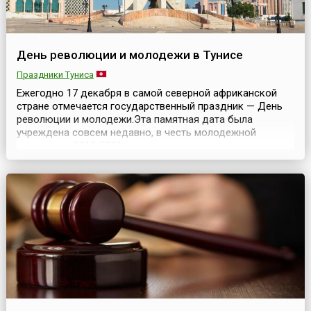
День революции и молодежи в Тунисе
Праздники Туниса
Ежегодно 17 декабря в самой северной африканской
стране отмечается государственный праздник — День
революции и молодежи.Эта памятная дата была
учреждена совсем недавно, в честь молодежной
революции 2010-2011 годов, которая привела к отставке
президента Туниса Зин эль-Абидина Бен Али 14 января
2011 года. Изначально День отмечался именно 14
января, но в 2022 году Указом президента страны
праздно...