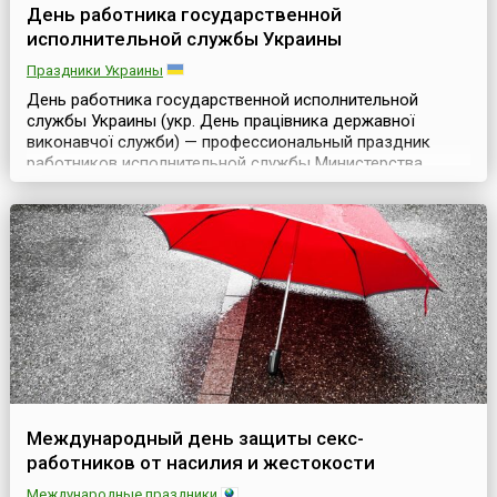
День работника государственной
исполнительной службы Украины
Праздники Украины
День работника государственной исполнительной
службы Украины (укр. День працівника державної
виконавчої служби) — профессиональный праздник
работников исполнительной службы Министерства
юстиции Украины, который отмечается в стране с 2009
года ежегодно 17 декабря. В официальном календаре
профессиональных праздников он появился после
подписания соответствующего указа президентом
страны Виктором ...
Международный день защиты секс-
работников от насилия и жестокости
Международные праздники