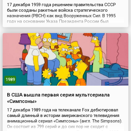
17 декабря 1959 года решением правительства СССР
были созданы ракетные войска стратегического
назначения (РВСН) как вид Вооруженных Сил. В 1995
году на основании Указа Президента России был
установлен праздник стратегических ракетчиков — День
РВСН, который отмечается 17 декабря. Вообще история
РВСН неразрывно связана с развитием ракетного и
ракетно-ядерного оружия. Материальной основой
создани...
1989
В США вышла первая серия мультсериала
«Симпсоны»
17 декабря 1989 года на телеканале Fox дебютировал
самый длинный в истории американского телевидения
анимационный сериал «Симпсоны» (англ. The Simpsons).
Он состоит из 799 серий и до сих пор не сходит с