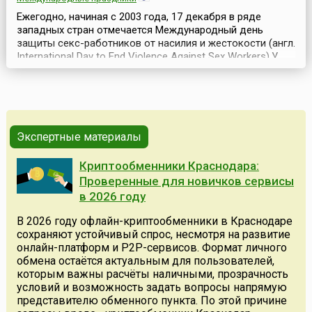
Ежегодно, начиная с 2003 года, 17 декабря в ряде
западных стран отмечается Международный день
защиты секс-работников от насилия и жестокости (англ.
International Day to End Violence Against Sex Workers).У
этой даты, призванной обратить внимание общества на
проблемы, связанные с жестокостью и насилием,
которым нередко подвергаются работники сферы
сексуальных услуг, есть своя традиция, получивша...
Экспертные материалы
Криптообменники Краснодара:
Проверенные для новичков сервисы
в 2026 году
В 2026 году офлайн-криптообменники в Краснодаре
сохраняют устойчивый спрос, несмотря на развитие
онлайн-платформ и P2P-сервисов. Формат личного
обмена остаётся актуальным для пользователей,
которым важны расчёты наличными, прозрачность
условий и возможность задать вопросы напрямую
представителю обменного пункта. По этой причине