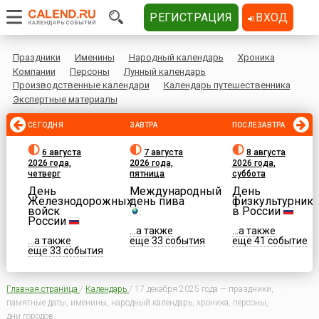
РЕГИСТРАЦИЯ
ВХОД
Праздники
Именины
Народный календарь
Хроника
Компании
Персоны
Лунный календарь
Производственные календари
Календарь путешественника
Экспертные материалы
СЕГОДНЯ
ЗАВТРА
ПОСЛЕЗАВТРА
6 августа
7 августа
8 августа
2026 года,
2026 года,
2026 года,
четверг
пятница
суббота
День
Международный
День
Железнодорожных
день пива
физкультурника
войск
в России
России
...а также
...а также
...а также
еще 33 события
еще 41 событие
еще 33 события
Главная страница
/
Календарь
/
17 декабря 2025 года — праздники,
памятные даты, именины, народный календарь, хроника, персоны,
дни городов