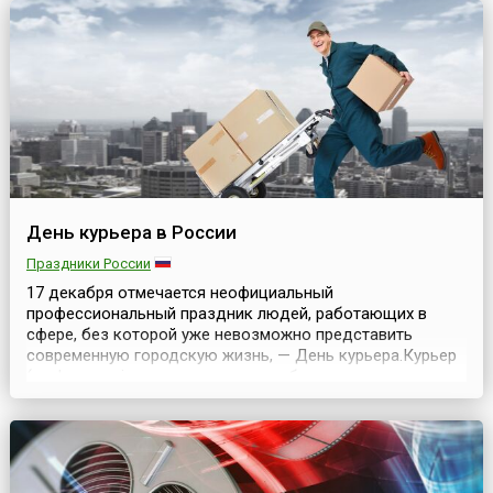
службы отмечался в этот день неофициально.
Фельдъегерь (от не...
День курьера в России
Праздники России
17 декабря отмечается неофициальный
профессиональный праздник людей, работающих в
сфере, без которой уже невозможно представить
современную городскую жизнь, — День курьера.Курьер
(от фр. courrier — «гонец, вестник, бегун», от лат. curro —
«бегу») — человек, нанимаемый в организацию для
доставки до нужного адресата сообщений, писем, иной
корреспонденции, а также небольших грузов.В античное
...