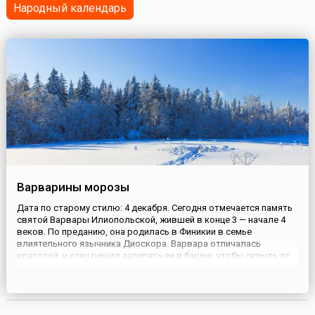
Народный календарь
Варварины морозы
Дата по старому стилю: 4 декабря. Сегодня отмечается память
святой Варвары Илиопольской, жившей в конце 3 — начале 4
веков. По преданию, она родилась в Финикии в семье
влиятельного язычника Диоскора. Варвара отличалась
красотой, и отец решил запереть ее в башне, чтобы скрыть от
посторонних глаз. В период заточения девушка смотрела в
окно, изучала открывавшийся ей мир и предавалась
размышлениям. В ...