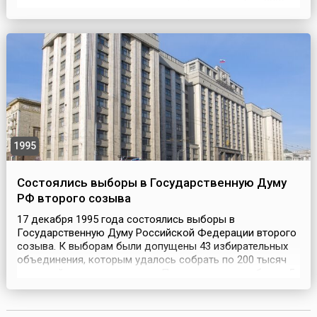
мировых телевизионных экранов. Так, в сентябре 2025
года состоялась премьера 37-го сезона сериала.В
мультике затронуты многие аспекты культурной и
социальной жизни Америки, но, прежде всего, эт...
1995
Состоялись выборы в Государственную Думу
РФ второго созыва
17 декабря 1995 года состоялись выборы в
Государственную Думу Российской Федерации второго
созыва. К выборам были допущены 43 избирательных
объединения, которым удалось собрать по 200 тысяч
подписей в свою поддержку.По результатам выборов 5-
процентный барьер перешагнули четыре объединения:
Коммунистическая партия РФ (КПРФ), Либерально-
демократическая партия России (ЛДПР), Наш дом –