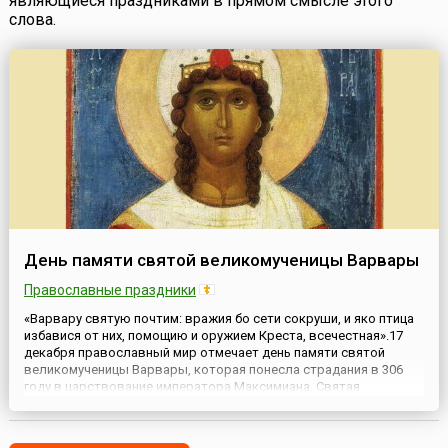
являющиеся праздниками в прямом смысле этого
слова.
День памяти cвятой великомученицы Варвары
Православные праздники
«Варвару святую почтим: вражия бо сети сокруши, и яко птица
избавися от них, помощию и оружием Креста, всечестная».17
декабря православный мир отмечает день памяти святой
великомученицы Варвары, которая понесла страдания в 306
году в царствование императора Максимиана. Святая
великомученица Варвара родилась в городе Илиополе, в
знатной языческой семье. Она была единственной дочерью
одного ...