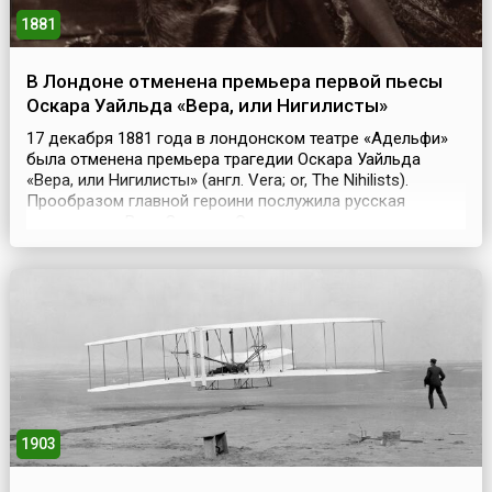
1881
В Лондоне отменена премьера первой пьесы
Оскара Уайльда «Вера, или Нигилисты»
17 декабря 1881 года в лондонском театре «Адельфи»
была отменена премьера трагедии Оскара Уайльда
«Вера, или Нигилисты» (англ. Vera; or, The Nihilists).
Прообразом главной героини послужила русская
террористка Вера Засулич. Спектакль сняли по
политическим причинам. В марте 1881 года от рук
террориста погиб российский царь Александр II, а в
сентябре - президент США Джеймс Гарфилд. Пьеса
был...
1903