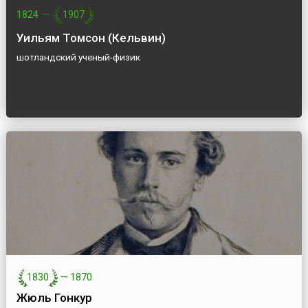
1824
—
1907
Уильям Томсон (Кельвин)
шотландский ученый-физик
1830
—
1870
Жюль Гонкур