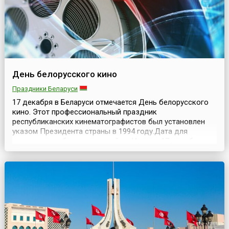
День белорусского кино
Праздники Беларуси
17 декабря в Беларуси отмечается День белорусского
кино. Этот профессиональный праздник
республиканских кинематографистов был установлен
указом Президента страны в 1994 году.Дата для
праздника выбрана не случайно. Именно 17 декабря
1924 года вышло постановление Совета Народных
комиссаров «О кинопроизводстве в БССР». В тот же
день при Наркомпросе было создано Государственное
управление по делам...