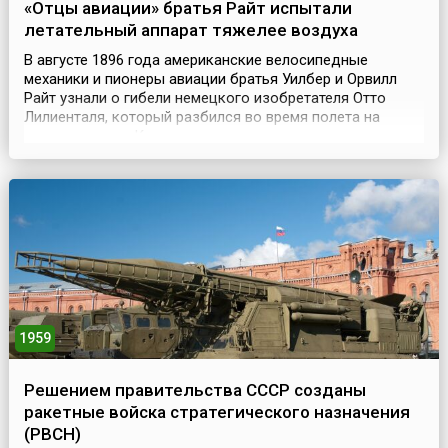
«Отцы авиации» братья Райт испытали
летательный аппарат тяжелее воздуха
В августе 1896 года американские велосипедные
механики и пионеры авиации братья Уилбер и Орвилл
Райт узнали о гибели немецкого изобретателя Отто
Лилиенталя, который разбился во время полета на
своем планере. Как ни странно, но именно это известие
укрепило их в мысли создать летательный аппарат
тяжелее воздуха, снабженный двигателем и системой
управления. Братья Райт разработали систему горизон...
1959
Решением правительства СССР созданы
ракетные войска стратегического назначения
(РВСН)