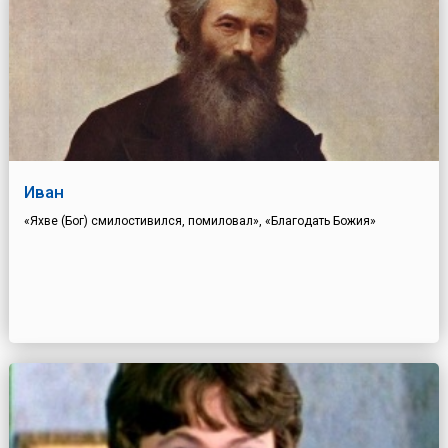
Иван
«Яхве (Бог) смилостивился, помиловал», «Благодать Божия»