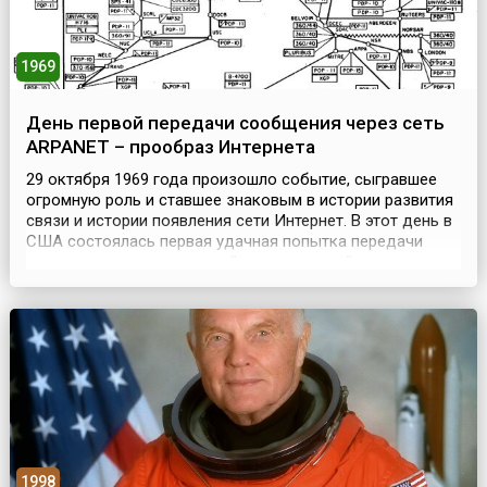
1969
День первой передачи сообщения через сеть
ARPANET – прообраз Интернета
29 октября 1969 года произошло событие, сыгравшее
огромную роль и ставшее знаковым в истории развития
связи и истории появления сети Интернет. В этот день в
США состоялась первая удачная попытка передачи
данных посредством новой компьютерной системы
передачи информации. Называлась эта система
ARPANET (от англ. Advanced Research Projects Agency
Network), что являлось аббревиатурой названия
организа...
1998