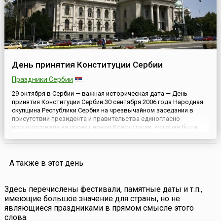
День принятия Конституции Сербии
Праздники Сербии
29 октября в Сербии — важная историческая дата — День
принятия Конституции Сербии.30 сентября 2006 года Народная
скупщина Республики Сербия на чрезвычайном заседании в
присутствии президента и правительства единогласно
проголосовала за проект новой Конституции, которая была
принята на всенародном референдуме, проходившем 28 и 29
октября 2006 года. В референдуме приняли участие 54,91% всех
...
А также в этот день
Здесь перечислены фестивали, памятные даты и т.п.,
имеющие большое значение для страны, но не
являющиеся праздниками в прямом смысле этого
слова.