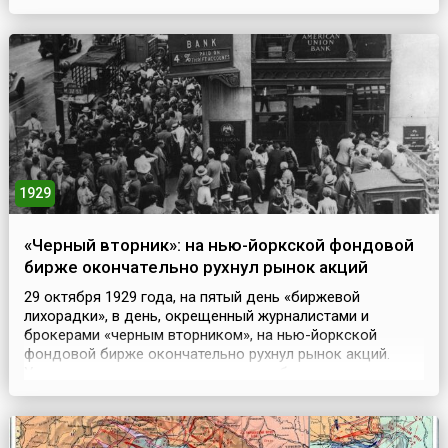
Мартине. До 1943 года театр носил название Театра
Революции. С 1943 по 1954 год – Московский театр
Драмы, с 1954 года по настоящее время – Московский
театр ...
1929
«Черный вторник»: на нью-йоркской фондовой
бирже окончательно рухнул рынок акций
29 октября 1929 года, на пятый день «биржевой
лихорадки», в день, окрещенный журналистами и
брокерами «черным вторником», на нью-йоркской
фондовой бирже окончательно рухнул рынок акций.
Утром, как только открылись торги, брокеры,
отчаявшись, принялись распродавать акции десятками
тысяч, стремясь вернуть хоть какие-то деньги. То же
самое начали делать инвесторы и банкиры. К концу дня