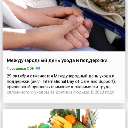
осуществляет охрану объектов, подлежащих
обязательной охране, особо важн...
Международный день ухода и поддержки
Праздники ООН
29 октября отмечается Международный день ухода и
поддержки (англ. International Day of Care and Support),
призванный привлечь внимание к значимости труда,
связанного с уходом за другими людьми. В 2023 году
Генеральная Ассамблея ООН официально
провозгласила эту международную дату в своей
резолюции A/RES/77/317. Данное решение
перекликается с глобальной инициативой ООН
«Поколение равенства» (анг...