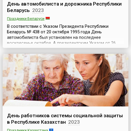
День автомобилиста и дорожника Республики
Беларусь
2023
Праздники Беларуси
В соответствии с Указом Президента Республики
Беларусь № 438 от 20 октября 1995 года День
автомобилиста был установлен на последнее
воскресенье октября. А президентским Указом от 26
марта 1998 года № 157 «О государственных праздниках
и праздничных днях в Республике Беларусь» он стал
именоваться как День автомобилиста и дорожника.Этот
праздник является всенародным признанием заслуг
транспортник...
День работников системы социальной защиты
в Республике Казахстан
2023
Праздники Казахстана