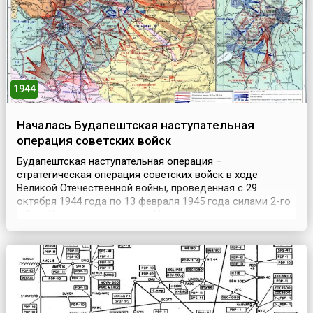
были прода...
1944
Началась Будапештская наступательная
операция советских войск
Будапештская наступательная операция –
стратегическая операция советских войск в ходе
Великой Отечественной войны, проведенная с 29
октября 1944 года по 13 февраля 1945 года силами 2-го
и 3-го Украинских фронтов. Целью сражения стало
освобождение Будапешта и вывод Венгрии из войны.
Накануне наступления в ходе Дебреценской операции
была освобождена треть территории Венгрии. И
советское командов...