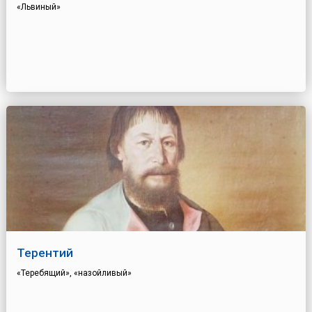
«Львиный»
Терентий
«Теребящий», «назойливый»