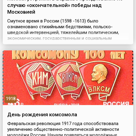
случаю «окончательной» победы над
Московией
Смутное время в России (1598 -1613) было
ознаменовано стихийными бедствиями, польско-
шведской интервенцией, тяжелейшим политическим,
экономическим, государственным и социальным
кризисом. Воцарение Лжедмитрия I, заговор Шуйского,
многочисленные восстания, военные набеги на русские
города со стороны поляков и Войск Княжества
Литовского, подчинённых в тот момент Речи
Посполитой, ослабили страну. ...
1918
День рождения комсомола
Февральская революция 1917 года способствовала
увеличению общественно-политической активности
молодёжи России. Начали появляться молодёжные