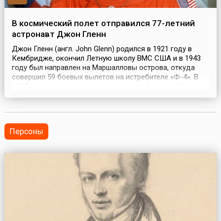
В космический полет отправился 77-летний
астронавт Джон Гленн
Джон Гленн (англ. John Glenn) родился в 1921 году в
Кембридже, окончил Летную школу ВМС США и в 1943
году был направлен на Маршалловы острова, откуда
совершил 59 боевых вылетов на истребителе «Ф-4». В
1957 году на сверхзвуковом самолете Crusader Гленн
установил рекорд скорости, покрыв расстояние от Лос-
Анджелеса до Нью-Йорка за 3 часа 23 минуты. В апреле
1959 года вместе с шестью другими военн...
Персоны