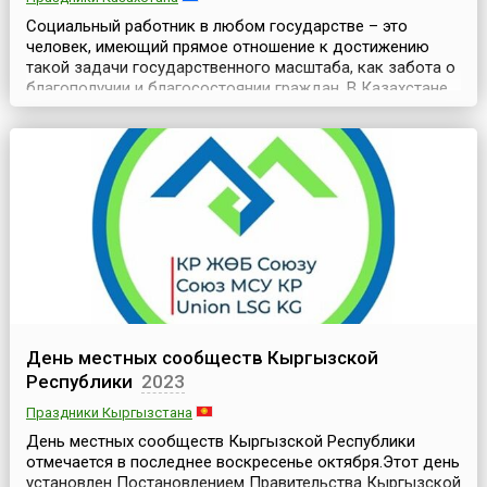
Социальный работник в любом государстве – это
человек, имеющий прямое отношение к достижению
такой задачи государственного масштаба, как забота о
благополучии и благосостоянии граждан. В Казахстане
каждый год социальные работники отмечают свой
профессиональный праздник в последнее воскресенье
октября.Социальная служба осуществляет важнейшую
из государственных задач, на плечи её сотрудников
лож...
День местных сообществ Кыргызской
Республики
2023
Праздники Кыргызстана
День местных сообществ Кыргызской Республики
отмечается в последнее воскресенье октября.Этот день
установлен Постановлением Правительства Кыргызской