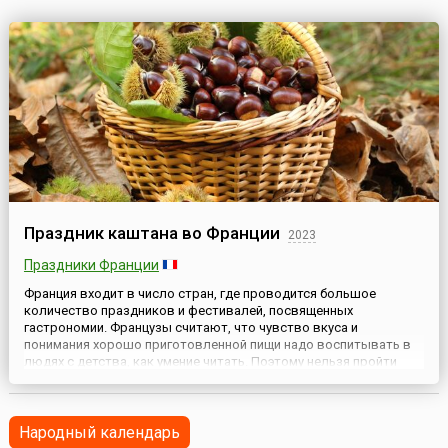
Праздник каштана во Франции
2023
Праздники Франции
Франция входит в число стран, где проводится большое
количество праздников и фестивалей, посвященных
гастрономии. Французы считают, что чувство вкуса и
понимания хорошо приготовленной пищи надо воспитывать в
людях с детства, как умение читать. Поэтому нельзя пройти
мимо такой необычной даты, как Праздник каштана. Этот
продукт французы очень ценят и считают национальным.
Именно они впервые нача...
Народный календарь