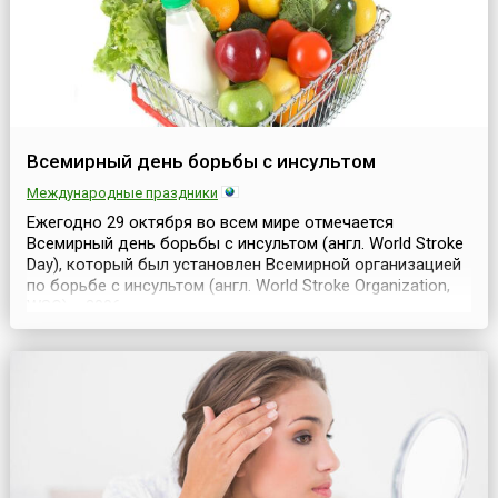
Всемирный день борьбы с инсультом
Международные праздники
Ежегодно 29 октября во всем мире отмечается
Всемирный день борьбы с инсультом (англ. World Stroke
Day), который был установлен Всемирной организацией
по борьбе с инсультом (англ. World Stroke Organization,
WSO) в 2006 году, с целью призыва к срочным активным
действиям во всемирной борьбе против этого
заболевания.Но история даты, отмечаемой сегодня,
началась в 2004 году, когда Всемирная организ...