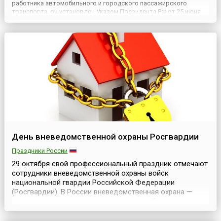
работника автомобильного и городского пассажирского
транспорта, он установлен Указом Президента РФ от 25 июня
2012 года № 897, но ведет свою историю со времен
существования СССР.В эпоху Советского Союза День
работников автомобильного транспо...
День вневедомственной охраны Росгвардии
Праздники России
29 октября свой профессиональный праздник отмечают
сотрудники вневедомственной охраны войск
национальной гвардии Российской Федерации
(Росгвардии). В России вневедомственная охрана —
государственная военизированная служба — является
структурным подразделением Национальной гвардии
России (которая была создана в 2016 году),