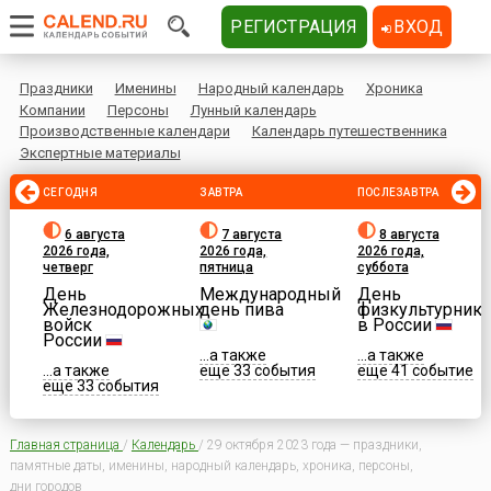
РЕГИСТРАЦИЯ
ВХОД
Праздники
Именины
Народный календарь
Хроника
Компании
Персоны
Лунный календарь
Производственные календари
Календарь путешественника
Экспертные материалы
СЕГОДНЯ
ЗАВТРА
ПОСЛЕЗАВТРА
6 августа
7 августа
8 августа
2026 года,
2026 года,
2026 года,
четверг
пятница
суббота
День
Международный
День
Железнодорожных
день пива
физкультурника
войск
в России
России
...а также
...а также
...а также
еще 33 события
еще 41 событие
еще 33 события
Главная страница
/
Календарь
/
29 октября 2023 года — праздники,
памятные даты, именины, народный календарь, хроника, персоны,
дни городов