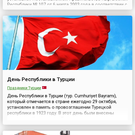
Республики № 107 от 6 марта 2003 года в соответствии с
Указом Президента Кыргызской Республики «Об
оказании государственной поддержки органам
местного самоуправления первичного уровня» от 15
января 2003 года. Официально реформа местного
самоуп...
День Республики в Турции
Праздники Турции
День Республики в Турции (тур. Cumhuriyet Bayramı),
который отмечается в стране ежегодно 29 октября,
установлен в память о провозглашении Турецкой
республики в 1923 году. В этот день были внесены
поправки в Конституцию Турции, результатом которых
стал распад Османской империи, и Турция стала
республикой.День республики отмечается ежегодно на