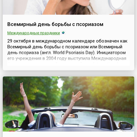
Всемирный день борьбы с псориазом
Международные праздники
29 октября в международном календаре обозначен как
Всемирный день борьбы с псориазом или Всемирный
день псориаза (англ. World Psoriasis Day). Инициатором
его учреждения в 2004 году выступила Международная
федерация ассоциаций псориаза (англ. International
Federation of Psoriasis Associations – IFPA). Эта дата в
первую очередь затрагивает тех людей, которые
страдают от этого заболевания, а такж...