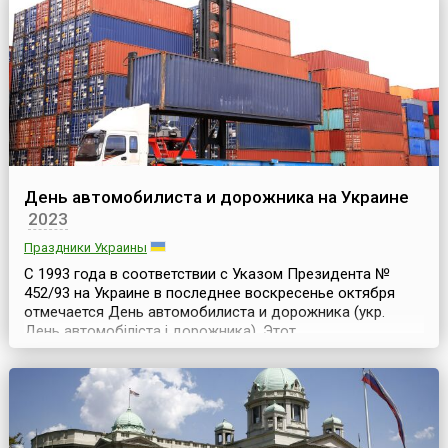
территории всей Турции. Праздничные мероприятия
обыч...
День автомобилиста и дорожника на Украине
2023
Праздники Украины
С 1993 года в соответствии с Указом Президента №
452/93 на Украине в последнее воскресенье октября
отмечается День автомобилиста и дорожника (укр.
День автомобіліста і дорожника). Этот
профессиональный праздник работников
автомобильного транспорта и дорожного хозяйства
известен еще со времен существования СССР как День
работников автомобильного транспорта. Украинская
власть сделала этот праздн...