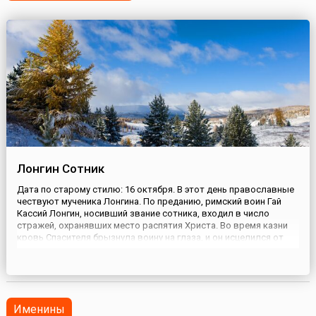
Лонгин Сотник
Дата по старому стилю: 16 октября. В этот день православные
чествуют мученика Лонгина. По преданию, римский воин Гай
Кассий Лонгин, носивший звание сотника, входил в число
стражей, охранявших место распятия Христа. Во время казни
кровь Спасителя брызнула воину на глаза, и он исцелился от
катаракты, которой страдал долгое время. С этого момента
Лонгин уверовал в то, что Иисус был сыном Божьим, а сп...
Именины