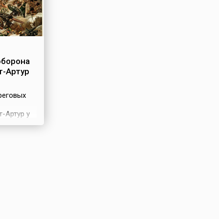
оборона
т-Артур
реговых
-Артур у
 начиная с
ительство
в самом
но
пления
 и
лерией,
ти
ло 40
на