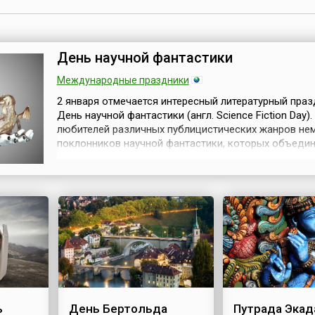
День научной фантастики
Международные праздники
2 января отмечается интересный литературный пра
День научной фантастики (англ. Science Fiction Day)
любителей различных публицистических жанров не
поклонников научной фантастики, которых объеди
любовь к этому направлению в литературе, кино и д
видах искусства.Всевозможные форумы, выставки,
литературные конференции собирают писателей и чи
сценаристов и просто ...
ь
День Бертольда
Путрада Эка