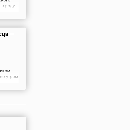
ского
 в роду
.
одолгу
м учился
сца —
ником
ано утром
 живность
той
ется