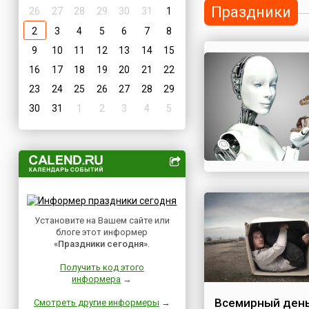
Праздники
26
27
28
29
30
31
1
2
3
4
5
6
7
8
9
10
11
12
13
14
15
16
17
18
19
20
21
22
23
24
25
26
27
28
29
30
31
1
2
3
4
5
Установите на Вашем сайте или
блоге этот информер
«Праздники сегодня»
.
Получить код этого
информера
→
Всемирный ден
Смотреть другие информеры
→