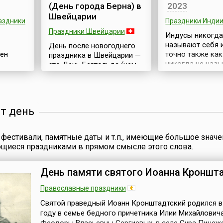
(День города Берна) в
2023
Швейцарии
аздники
Праздники Инди
Праздники Швейцарии
Индусы никогда
называют себя 
День после новогоднего
ен
точно также ка
праздника в Швейцарии —
никогда не назы
это День Бертольда (нем.
начала
китайцами, а ар
Berchtoldstag) или День
никогда не назы
святого Бертольда,
orld
арабами. Подоб
который отмечается в
многих
как англичане в
честь герцога Бертольда V,
от день
китайцах торго
который считается
траверт»
фарфором (chinа
основателем города Берна
английского пе
— ныне столицы страны.
фестивали, памятные даты и т.п., имеющие большое значе
шейся в
как фарфор), а
Берн (нем. Bern, фр. Berne,
ющиеся праздниками в прямом смысле этого слова.
месопотамцы в
итал. Bern) был основан в
хологам
представителях 
1191 году по приказу
о
вторгавшихся в
герцога Бертольда Пятого
День памяти святого Иоанна Кроншт
ся в
Междуречье с ю
Церингерского, правителя
ные
жителей пустыни
Бургундии.Город был
Православные праздники
кочевников (име
заложен на берегу...
Святой праведный Иоанн Кронштадтский родился в
то
можно перевести 
году в семье бедного причетника Илии Михайловича
 эти