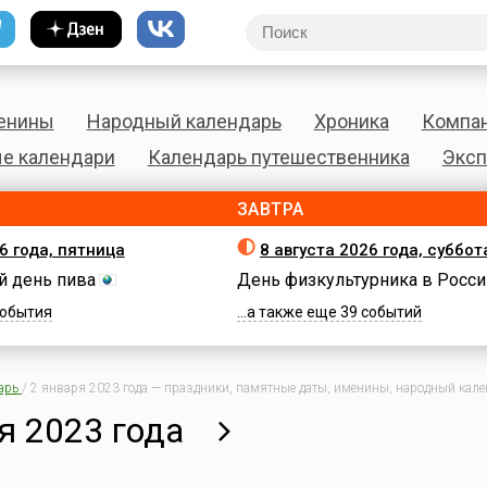
енины
Народный календарь
Хроника
Компа
е календари
Календарь путешественника
Эксп
ЗАВТРА
6 года, пятница
8 августа 2026 года, суббот
 день пива
День физкультурника в Росси
 события
...а также еще 39 событий
арь
/
2 января 2023 года — праздники, памятные даты, именины, народный кален
я 2023 года