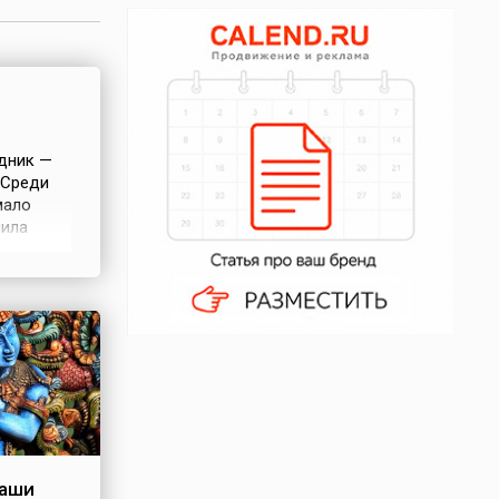
здник —
. Среди
мало
нила
ругих
тателей,
даши