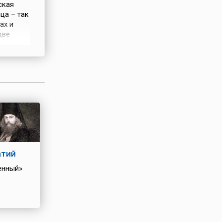
ская
ца – так
ах и
две
х, Иисус
, что
 Руси
атий
енный»