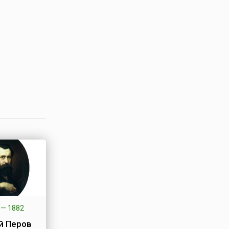
эскадры
ьми тысяч
аря) 9
да
—
1882
й Перов