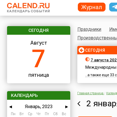
Журнал
Праздники
Им
СЕГОДНЯ
Производственны
Август
7
СЕГОДНЯ
7 августа 202
Международный
пятница
...а также еще 33
Главная страница
/
Календ
КАЛЕНДАРЬ
2 январ
Январь, 2023
◀
▶
Пн
Вт
Ср
Чт
Пт
Сб
Вс