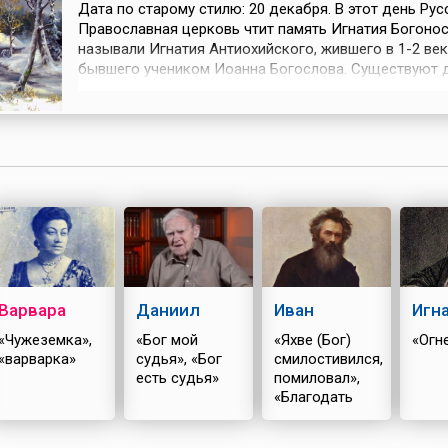
Дата по старому стилю: 20 декабря. В этот день Рус
Православная церковь чтит память Игнатия Богонос
называли Игнатия Антиохийского, жившего в 1-2 век
бывшего учеником Иоанна Богослова. Существуют 
версии происхождения его прозвища: по одной из ни
брал Игнатия-ребенка на руки; по другой, оно значит
Игнатий является носителем божественного духа.На
этот день п...
Варвара
Даниил
Иван
Игн
«Чужеземка»,
«Бог мой
«Яхве (Бог)
«Огн
«варварка»
судья», «Бог
смилостивился,
есть судья»
помиловал»,
«Благодать
Божия»