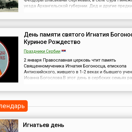
Феодоры Власьевны Сергиевых, в селе Сура Пинеж
уезда Архангельской губернии. Дед и другие предки
его отца были священниками на протяжении 350 лет
Мальчик был слаб здоровьем, часто болел. Мать п
молилась о сыне, и Ваня, видя молящуюся мать, са
глубокой проникновенной мол...
День памяти святого Игнатия Богоно
Куриное Рождество
Праздники Сербии
2 января Православная церковь чтит память
Священномученика Игнатия Богоносца, епископа
Антиохийского, жившего в 1-2 веках и бывшего уче
Иоанна Богослова.В этот день в сербских семьях р
встает хозяйка, собирает вокруг себя кур и другую
и дает им остатки еды, приготовленные в День свя
Варвары.Первый гость, приходящий в дом, объявля
"куриным помазанником". Его са...
лендарь
Игнатьев день