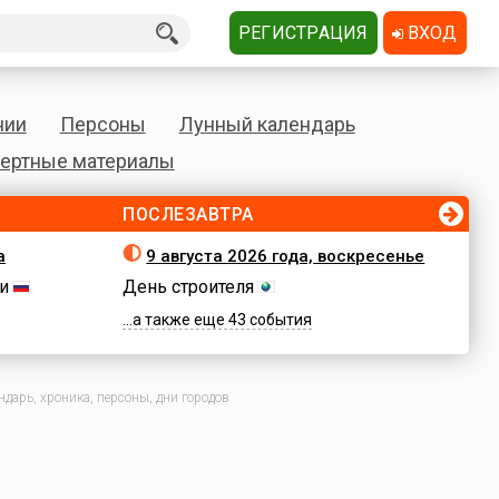
РЕГИСТРАЦИЯ
ВХОД
нии
Персоны
Лунный календарь
ертные материалы
ПОСЛЕЗАВТРА
а
9 августа 2026 года, воскресенье
и
День строителя
...а также еще 43 события
дарь, хроника, персоны, дни городов