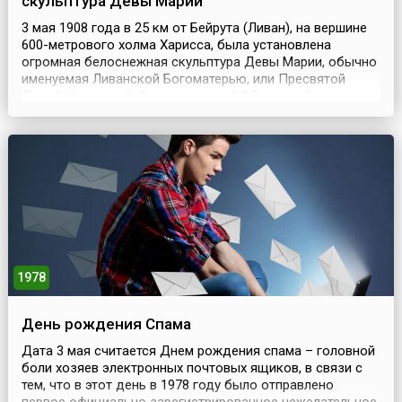
скульптура Девы Марии
3 мая 1908 года в 25 км от Бейрута (Ливан), на вершине
600-метрового холма Харисса, была установлена
огромная белоснежная скульптура Девы Марии, обычно
именуемая Ливанской Богоматерью, или Пресвятой
Девой Харисской. Статуя высотой 8,5 метра была отлита
из бронзы во Франции и весит более 10 тонн.
Установлена она была на оригинальном пьедестале
спиралевидной формы, который выглядит как
уменьшенн...
1978
День рождения Спама
Дата 3 мая считается Днем рождения спама – головной
боли хозяев электронных почтовых ящиков, в связи с
тем, что в этот день в 1978 году было отправлено