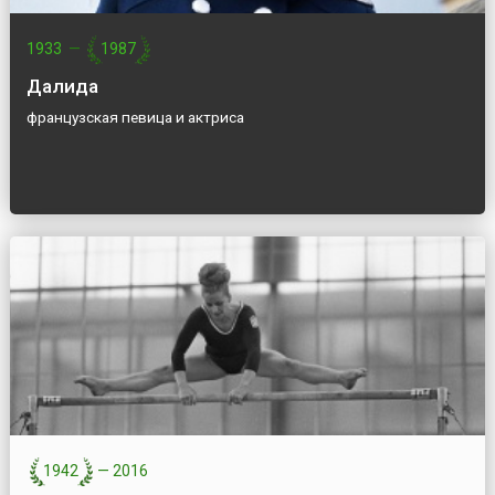
1933
—
1987
Далида
французская певица и актриса
1942
—
2016