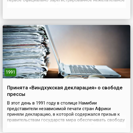
первое официально зарегистрированное нежелательное
рекламное сообщение.И хотя спам – навязчивая
реклама, рассылаемая абонентам без их разрешения,
появился почти сорок лет назад, однако лишь в 1990-е
годы, в эпоху массового распространения интер...
1991
Принята «Виндхукская декларация» о свободе
прессы
В этот день в 1991 году в столице Намибии
представители независимой печати стран Африки
приняли декларацию, в которой содержался призыв к
правительствам государств мира обеспечивать свободу
прессы и ее демократический характер. В декларации
подчеркивалось, что важнейшей составной частью