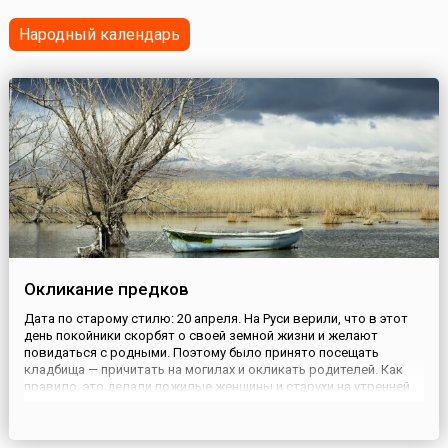
рассматривается как один из самых духовных и бл...
Народный календарь
Окликание предков
Дата по старому стилю: 20 апреля. На Руси верили, что в этот
день покойники скорбят о своей земной жизни и желают
повидаться с родными. Поэтому было принято посещать
кладбища — причитать на могилах и окликать родителей. Как
правило, это делали пожилые женщины и старухи на утренней
заре. Плакальщицы на погосте призывали своих умерших
родителей: «Встаньте-пробудитесь, поглядите на своих
детушек,...