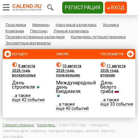
РЕГИСТРАЦИЯ
ВХОД
Праздники
Именины
Народный календарь
Хроника
Компании
Персоны
Лунный календарь
Производственные календари
Календарь путешественника
Экспертные материалы
СЕГОДНЯ
ЗАВТРА
ПОСЛЕЗАВТРА
9 августа
10 августа
11 августа
2026 года,
2026 года,
2026 года,
воскресенье
понедельник
вторник
День
Международный
День
строителя
день
белого
биодизеля
гриба
...а также
еще 42 события
...а также
...а также
еще 33 события
еще 40 событий
Главная страница
/
Календарь
/
3 мая 2022 года — праздники,
памятные даты, именины, народный календарь, хроника, персоны,
дни городов