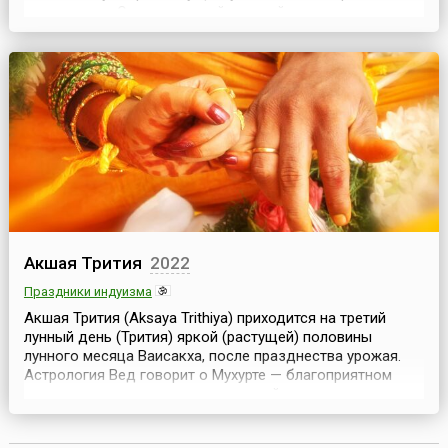
начинаниями.Огонь, который каждый из нас несет в
себе – наша память и представления о том, каким в
идеале должен быть этот мир, память о рае. Наша
задача – сохранить этот Огонь и, пробудив его, сделать
Землю...
Акшая Трития
2022
Праздники индуизма
Акшая Трития (Aksaya Trithiya) приходится на третий
лунный день (Трития) яркой (растущей) половины
лунного месяца Ваисакха, после празднества урожая.
Астрология Вед говорит о Мухурте — благоприятном
времени для выполнения церемоний, важных покупок и
новых начинаний.Акшая Трития является "днем прочных
и продолжительных достижений". Этот день также