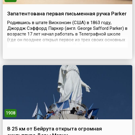
Запатентована первая письменная ручка Parker
Родившись в штате Висконсин (США) в 1863 году,
Джордж Сэффорд Паркер (англ. George Safford Parker) в
возрасте 17 лет начал работать в Телеграфной школе
(где он позднее открыл первое из трех своих основных
производственных предприятий). Ответив на
объявление о приеме на работу в школу, он сэкономил
55 долларов на трудоустройстве и через год оказался в
штате. Для того чтобы получить прибавку к н...
1908
В 25 км от Бейрута открыта огромная