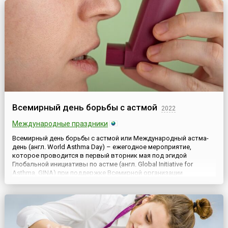
Всемирный день борьбы с астмой
2022
Международные праздники
Всемирный день борьбы с астмой или Международный астма-
день (англ. World Asthma Day) – ежегодное мероприятие,
которое проводится в первый вторник мая под эгидой
Глобальной инициативы по астме (англ. Global Initiative for
Asthma, GINA) при поддержке Всемирной организации
здравоохранения (ВОЗ). Впервые этот День прошел в 1998 году
в 35 странах и был приурочен к Всемирному форуму по
бронхиальной астм...