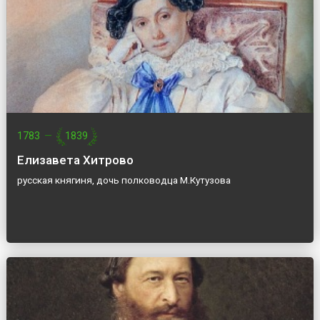
1783
—
1839
Елизавета Хитрово
русская княгиня, дочь полководца М.Кутузова