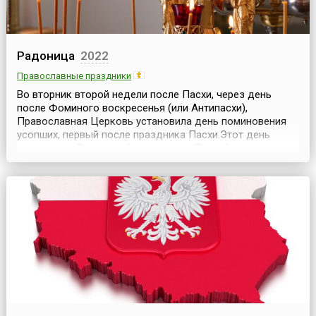
Радоница
2022
Православные праздники
Во вторник второй недели после Пасхи, через день
после Фоминого воскресенья (или Антипасхи),
Православная Церковь установила день поминовения
усопших, первый после праздника Пасхи.Этот день
называется Радоницей и считается Пасхой для
усопших.В день Радоницы христиане символично
разделяют пасхальную радость о воскресении
Спасителя с членами Церкви, уже оставившими этот мир.
По свидетельству...