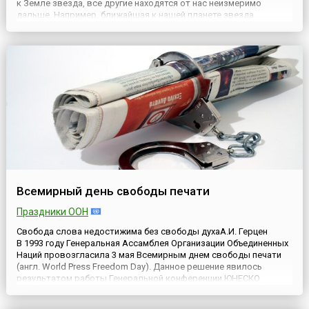
к Земле звезда, все другие находятся от нас неизмеримо
дальше. Например, ближайшая к нашей планете звезда
Проксима из системы aльфа Центавра находится на расстоянии
4,22 световых лет от Солнца. Для Земли Солнце — мощ...
Всемирный день свободы печати
Праздники ООН
Свобода слова недостижима без свободы духаА.И. Герцен
В 1993 году Генеральная Ассамблея Организации Объединенных
Наций провозгласила 3 мая Всемирным днем свободы печати
(англ. World Press Freedom Day). Данное решение явилось
результатом работы Генеральной конференции ЮНЕСКО,
которая в резолюции 1991 года «О содействии обеспечению
свободы печати в мире» признала, что свободная, плюра...