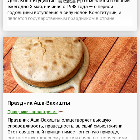
День Конституции (яп. 憲法記念日) отмечается в Японии
ежегодно 3 мая, начиная с 1948 года — с первой
годовщины вступления в силу новой Конституции, и
является государственным праздником в стране.
Конституция 1947 года, хотя и унаследовала некоторые
положения прежней Конституции Мэйдзи, но носила
принципиально новый характер, который определялся
сложившейся в стране ситуацией. Потерпев поражение...
Праздник Аша-Вахишты
Праздники зороастризма
Праздник Аша-Вахишты олицетворяет высшую
справедливость, праведность, высший смысл жизни.
Этот священный принцип имеет огненную природу,
соответствует красному цвету и связан с творческими