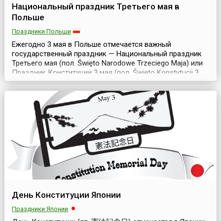
Национальный праздник Третьего мая в
Польше
Праздники Польши
Ежегодно 3 мая в Польше отмечается важный
государственный праздник — Национальный праздник
Третьего мая (пол. Święto Narodowe Trzeciego Maja) или
Праздник Конституции 3 мая (пол. Święto Konstytucji 3
Maja), посвященный годовщине принятия конституции
страны 1791 года.Первая польская Конституция — самая
старая в Европе. Она была принята 3 мая 1791 года, на
полгода раньше французской. Согласн...
День Конституции Японии
Праздники Японии