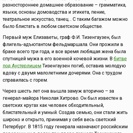
разностороннее домашнее образование – грамматика,
языки, основы домоводства и этикета, пение,
театральное искусство, танец… С таким багажом можно
было блистать в любом светском обществе.
Первый муж Елизаветы, граф Ф.И. Тизенгаузен, был
флигель-адъютантом фельдмаршала. Они прожили в
браке всего три года, и все время любящая жена была
спутницей мужа в его военной кочевой жизни. В
битве
под Аустерлицем
Тизенгаузен погиб, оставив молодую
вдову с двумя малолетними дочерями. Она с трудом
справилась с горем.
Через шесть лет она вышла замуж вторично – за
генерал-майора Николая Хитрово. Он был известен в
светских кругах как человек обходительный,
блистательный и умный. Создав семью, они стали жить
широко и открыто, принимая у себя весь светский
Петербург. В 1815 году генерала назначают российским