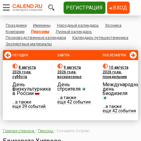
РЕГИСТРАЦИЯ
ВХОД
Праздники
Именины
Народный календарь
Хроника
Компании
Персоны
Лунный календарь
Производственные календари
Календарь путешественника
Экспертные материалы
СЕГОДНЯ
ЗАВТРА
ПОСЛЕЗАВТРА
8 августа
9 августа
10 августа
2026 года,
2026 года,
2026 года,
суббота
воскресенье
понедельник
День
День
Международны
физкультурника
строителя
день
в России
биодизеля
...а также
...а также
еще 42 события
еще 39 событий
...а также
еще 42 события
Главная страница
/
Персоны
/
Елизавета Хитрово