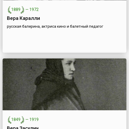
1889
—
1972
Вера Каралли
русская балерина, актриса кино и балетный педагог
1849
—
1919
Вера Засулич