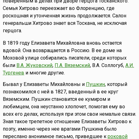
поверенным в делах при дворе герцога Тосканского.
Семья Хитрово переезжает во Флоренцию, где
роскошная и утонченная жизнь продолжается. Салон
генеральши Хитрово знает вся Тоскана, не исключая
герцога.
В 1819 году Елизавета Михайловна вновь остается
вдовой. Она возвращается в Россию. В ее доме на
Моховой улице собирались писатели, среди которых
были
В.А. Жуковский
,
П.А. Вяземский
, В.А. Соллогуб,
А.И.
Тургенев
и многие другие.
Бывал у Елизаветы Михайловны и
Пушкин
, который
познакомился с ней в 1827, введенный в ее круг
Вяземским. Пушкин становится ее кумиром и
любимцем, она неустанно хлопочет, помогая ему во
всех его делах, используя при этом свои немалые связи.
Зная такое трепетное отношение Елизаветы Хитрово к
поэту, именно через нее врагами Пушкина было
переслано анонимное письмо, приведшее к
роковой