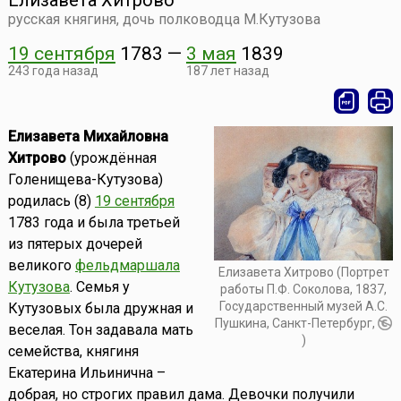
Елизавета Хитрово
русская княгиня, дочь полководца М.Кутузова
19 сентября
1783
—
3 мая
1839
243 года назад
187 лет назад
Елизавета Михайловна
Хитрово
(урождённая
Голенищева-Кутузова)
родилась (8)
19 сентября
1783 года и была третьей
из пятерых дочерей
великого
фельдмаршала
Елизавета Хитрово (Портрет
Кутузова
. Семья у
работы П.Ф. Соколова, 1837,
Государственный музей А.С.
Кутузовых была дружная и
Пушкина, Санкт-Петербург,
веселая. Тон задавала мать
)
семейства, княгиня
Екатерина Ильинична –
добрая, но строгих правил дама. Девочки получили