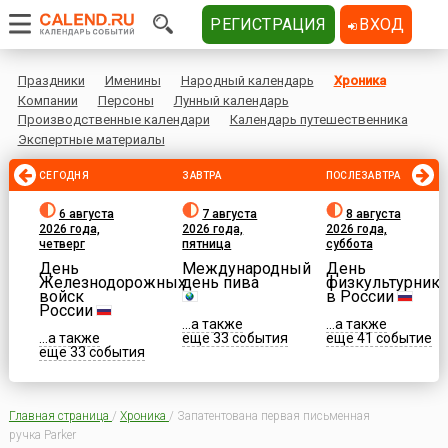
РЕГИСТРАЦИЯ
ВХОД
Праздники
Именины
Народный календарь
Хроника
Компании
Персоны
Лунный календарь
Производственные календари
Календарь путешественника
Экспертные материалы
СЕГОДНЯ
ЗАВТРА
ПОСЛЕЗАВТРА
6 августа
7 августа
8 августа
2026 года,
2026 года,
2026 года,
четверг
пятница
суббота
День
Международный
День
Железнодорожных
день пива
физкультурника
войск
в России
России
...а также
...а также
...а также
еще 33 события
еще 41 событие
еще 33 события
Главная страница
/
Хроника
/
Запатентована первая письменная
ручка Parker