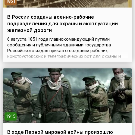
1851
В России созданы военно-рабочие
подразделения для охраны и эксплуатации
железной дороги
6 августа 1851 года главнокомандующий путями
сообщения и публичными зданиями государства
Российского издал приказ о создании рабочих,
конструкторских и телеграфических рот для охраны и
эксплуатации Санкт-Петербурго-Московской железной
дороги. Они впоследствии и стали основой
железнодорожных войск России. Изначально было
сформировано 14 отдельных военно-рабочих, две
кондукторские и одна телегра...
1915
В ходе Первой мировой войны произошло