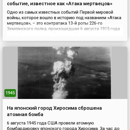
событие, известное как «Атака мертвецов»
Одно из самых известных событий Первой мировой
войны, которое вошло в историю под названием «Атака
мертвецов», – это контратака 13-й роты 226-го
Землянского полка, произошедшая 6 августа 1915 года
при обороне крепости Осовец на Восточном фронте,
когда при отражении немецкой газовой атаки около
полсотни русских солдат обратили в бегство почти
семитысячное немецкое войско. Небольшая русская
креп...
1945
На японский город Хиросима сброшена
атомная бомба
6 августа 1945 года США провели атомную
бомбардировку японского города Хиросима. За час до