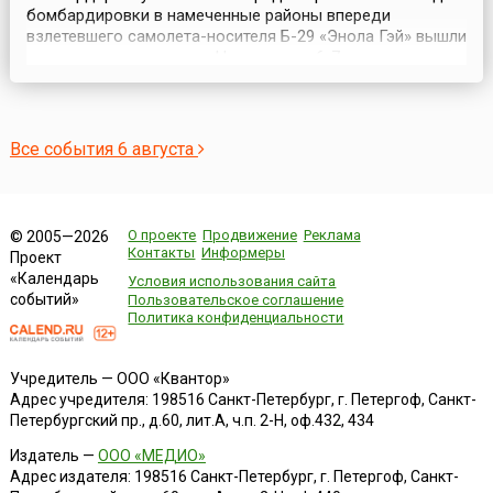
бомбардировки в намеченные районы впереди
взлетевшего самолета-носителя Б-29 «Энола Гэй» вышли
три разведчика погоды. На удалении 6-7 км от
самолета-носителя следовал самолет с аппаратурой,
регистрирующей параметры ядерного взрыва. В 70 км
шел бомбардировщик, который фотографировал
результаты взрыва. ...
Все события 6 августа
О проекте
Продвижение
Реклама
© 2005—2026
Контакты
Информеры
Проект
«Календарь
Условия использования сайта
событий»
Пользовательское соглашение
Политика конфиденциальности
Учредитель — ООО «Квантор»
Адрес учредителя: 198516 Санкт-Петербург, г. Петергоф, Санкт-
Петербургский пр., д.60, лит.А, ч.п. 2-Н, оф.432, 434
Издатель —
ООО «МЕДИО»
Адрес издателя: 198516 Санкт-Петербург, г. Петергоф, Санкт-