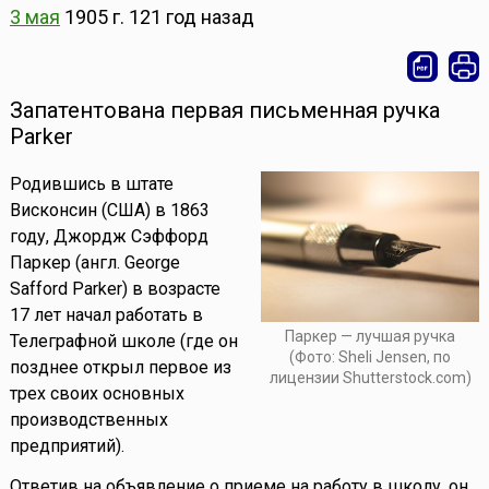
3 мая
1905 г.
121 год назад
Запатентована первая письменная ручка
Parker
Родившись в штате
Висконсин (США) в 1863
году, Джордж Сэффорд
Паркер (англ. George
Safford Parker) в возрасте
17 лет начал работать в
Паркер — лучшая ручка
Телеграфной школе (где он
(Фото: Sheli Jensen, по
позднее открыл первое из
лицензии Shutterstock.com)
трех своих основных
производственных
предприятий).
Ответив на объявление о приеме на работу в школу, он