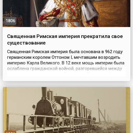
1806
Священная Римская империя прекратила свое
существование
Священная Римская империя была основана в 962 году
германским королем Оттоном I, мечтавшим возродить
империю Карла Великого. В 12 веке мощь империи была
ослаблена гражданской войной, разгоревшейся между
королевскими династиями Вельфов и Гогенштауфенов.
Начиная с 1438 года императорская корона Священной
Римской империи находилась в руках австрийских
Габсбургов, которые, следуя общей тенденции, ...