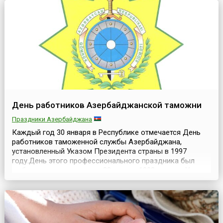
глобал...
День работников Азербайджанской таможни
Праздники Азербайджана
Каждый год 30 января в Республике отмечается День
работников таможенной службы Азербайджана,
установленный Указом Президента страны в 1997
году.День этого профессионального праздника был
выбран в связи с тем, что 30 января 1992 года по Указу
Президента Республики А. Муталибова была создана
первая таможенная служба независимого
Азербайджана — Таможенный комитет
Азербайджанской Республики.Со...