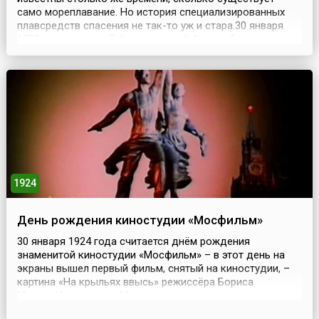
само мореплавание. Но история специализированных
плавсредств спасения не так-то уж и стара.30 января
1790 года на реке Тайн в северной Англии была
испытана первая специализированная спасательная
шлюпка берегового базирования. Она получила имя
«Ориджинал» (Original). Длина шлюпки составляла 30
футов. П...
1924
День рождения киностудии «Мосфильм»
30 января 1924 года считается днём рождения
знаменитой киностудии «Мосфильм» – в этот день на
экраны вышел первый фильм, снятый на киностудии, –
картина «На крыльях ввысь» режиссёра Бориса
Михина.Но история «Мосфильма» началась немного
раньше. После Октябрьской революции 1917 года, когда