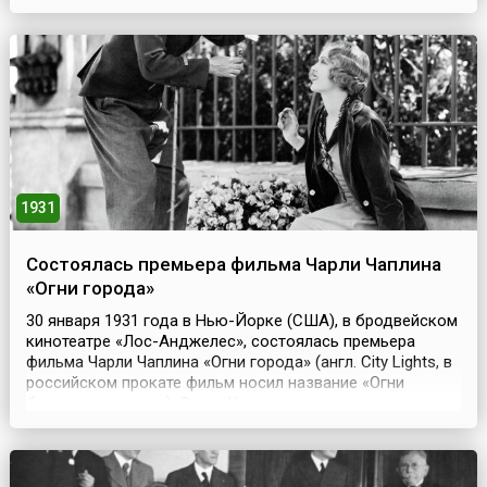
всё кинодело в стране было национализировано, в том
числе и кинофабрики А. Ханжонкова и И. Ермольева со
съё...
1931
Состоялась премьера фильма Чарли Чаплина
«Огни города»
30 января 1931 года в Нью-Йорке (США), в бродвейском
кинотеатре «Лос-Анджелес», состоялась премьера
фильма Чарли Чаплина «Огни города» (англ. City Lights, в
российском прокате фильм носил название «Огни
большого города»). Славу Чаплину принесло немое кино,
и хотя звук появился в фильмах уже в 1927 году,
универсальный мастер кинематографа, актер, сценарист,
композитор и режиссер, оставался верн...