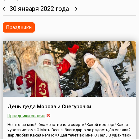
30 января 2022 года
Праздники
День деда Мороза и Снегурочки
Праздники славян
Но что со мной: блаженство или смерть?Какой восторг! Какая
чувств истома!О Мать-Весна, благодарю за радость,За сладкий
дар любви! Какая негаТомящая течет во мне! О Лель,В ушах твои