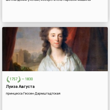
1757
—
1830
Луиза Августа
принцесса Гессен-Дармштадтская