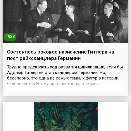
1933
Состоялось роковое назначение Гитлера на
пост рейхсканцлера Германии
Трудно предсказать ход развития цивилизации, если бы
Адольф Гитлер не стал канцлером Германии. Но,
бесспорно, это одна из самых темных фигур в истории
человечества.Этому предшествовало: жизнь
свободного художника; увлечение концепцией
пангерманизма; собрания правых партий; участие в
Первой мировой войне.Политическая карьера Адольфа
Гитлера началась после вступления в 1919 году в
Национал-с...