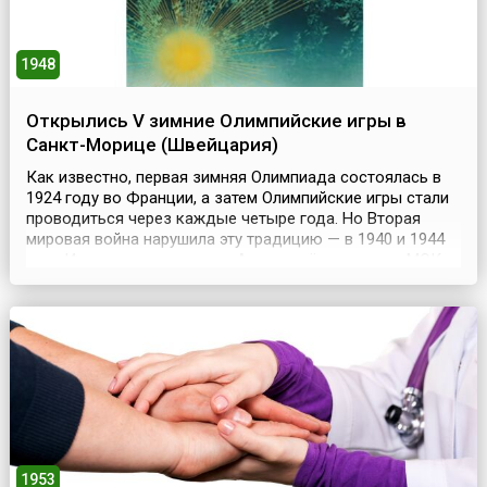
1948
Открылись V зимние Олимпийские игры в
Санкт-Морице (Швейцария)
Как известно, первая зимняя Олимпиада состоялась в
1924 году во Франции, а затем Олимпийские игры стали
проводиться через каждые четыре года. Но Вторая
мировая война нарушила эту традицию — в 1940 и 1944
году Игры не проводились. А после её окончания МОК
решил возобновить их проведение. Поэтому между IV
зимней Олимпиадой (1936 год) и следующей прошло 12
лет. Зимние Игры 1948 года даже получили...
1953