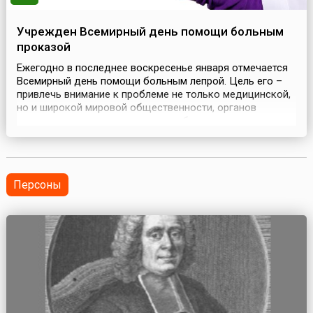
Учрежден Всемирный день помощи больным
проказой
Ежегодно в последнее воскресенье января отмечается
Всемирный день помощи больным лепрой. Цель его –
привлечь внимание к проблеме не только медицинской,
но и широкой мировой общественности, органов
административного управления, общественных
организаций, деловых кругов, благотворительных
фондов, религиозных общин и частных лиц.Проказа или
лепра (болезнь Хансена, хансеноз, хансениаз) —
хронически...
Персоны