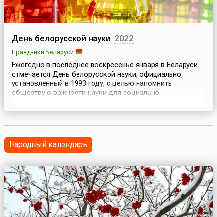
День белорусской науки
2022
Праздники Беларуси
Ежегодно в последнее воскресенье января в Беларуси
отмечается День белорусской науки, официально
установленный в 1993 году, с целью напомнить
обществу о важности науки для социально-
экономического развития государства и о
специалистах, работающих на благо научного
прогресса.Ведущим исследовательским и научным
центром страны является Национальная академия наук
Беларуси, основанная в 1928 году. ...
Народный календарь