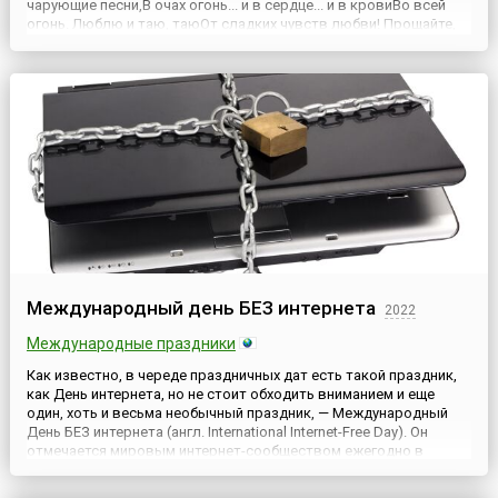
чарующие песни,В очах огонь... и в сердце... и в кровиВо всей
огонь. Люблю и таю, таюОт сладких чувств любви! Прощайте,
всеПодруженьки, прощай, жених! О милый,Последний взгляд
Снегурочки тебе.А.Н. ...
Международный день БЕЗ интернета
2022
Международные праздники
Как известно, в череде праздничных дат есть такой праздник,
как День интернета, но не стоит обходить вниманием и еще
один, хоть и весьма необычный праздник, — Международный
День БЕЗ интернета (англ. International Internet-Free Day). Он
отмечается мировым интернет-сообществом ежегодно в
последнее воскресенье января.Главная цель данного
праздника — полностью отвлечь людей от компьютеров и