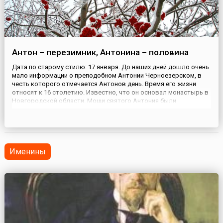
Антон – перезимник, Антонина – половина
Дата по старому стилю: 17 января. До наших дней дошло очень
мало информации о преподобном Антонии Черноезерском, в
честь которого отмечается Антонов день. Время его жизни
относят к 16 столетию. Известно, что он основал монастырь в
Новгородской области. Мощи святого Антония были
захоронены в храме, от которого до наших дней сохранился
лишь фундамент.День Антона-перезимника на Руси называли
еще ...
Именины