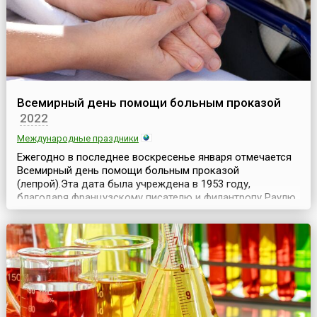
Всемирный день помощи больным проказой
2022
Международные праздники
Ежегодно в последнее воскресенье января отмечается
Всемирный день помощи больным проказой
(лепрой).Эта дата была учреждена в 1953 году,
благодаря французскому писателю и филантропу Раулю
Фоллеро как напоминание о том, что ужасавший весь
мир в эпоху Средних веков бич проказы не искоренён
полностью. С 1954 года дата отмечается ежегодно по
инициативе Всемирной Организацией Здравоохранения
(ВОЗ). ...