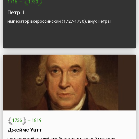
1715
—
1730
Петр II
император всероссийский (1727-1730), внук Петра I
1736
—
1819
Джеймс Уатт
шотландский ученый, изобретатель паровой машины