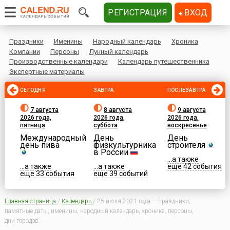
РЕГИСТРАЦИЯ
ВХОД
Праздники
Именины
Народный календарь
Хроника
Компании
Персоны
Лунный календарь
Производственные календари
Календарь путешественника
Экспертные материалы
СЕГОДНЯ
ЗАВТРА
ПОСЛЕЗАВТРА
7 августа
8 августа
9 августа
2026 года,
2026 года,
2026 года,
пятница
суббота
воскресенье
Международный
День
День
день пива
физкультурника
строителя
в России
...а также
...а также
...а также
еще 42 события
еще 33 события
еще 39 событий
Главная страница
/
Календарь
/
25 июля 2021 года — праздники,
памятные даты, именины, народный календарь, хроника, персоны,
дни городов