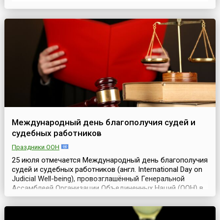
торговли отмечали свой профессиональный праздник
вместе с работниками сферы бытового обслуживания и
работниками ЖКХ. Праздник так и назывался — День ...
Международный день благополучия судей и
судебных работников
Праздники ООН
25 июля отмечается Международный день благополучия
судей и судебных работников (англ. International Day on
Judicial Well-being), провозглашённый Генеральной
Ассамблеей Организации Объединенных Наций (ООН) в
2025 году. Его цель – привлечь внимание к важности
физического, психического и эмоционального здоровья
судей как основы устойчивой и справедливой судебной