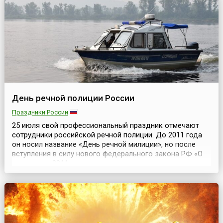
июля.День сотрудника органов следствия — это
профессиональный праздник всех сотрудников
следственных подразделений соответству...
День речной полиции России
Праздники России
25 июля свой профессиональный праздник отмечают
сотрудники российской речной полиции. До 2011 года
он носил название «День речной милиции», но после
вступления в силу нового федерального закона РФ «О
полиции» в 2011 году, название праздника также
изменилось.Впервые в структуре российских
правоохранительных органов такое подразделение, как
речная полиция, появилось во второй половине 19 века
— ...