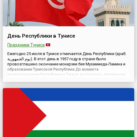
День Республики в Тунисе
Праздники Туниса
Ежегодно 25 июля в Тунисе отмечается День Республики (араб.
يوم الجمهورية). В этот день в 1957 году в стране было
провозглашено окончание монархии бея Мухаммеда-Ламина и
образование Тунисской Республики.До момента
провозглашения Республики в Тунисе достаточно длительное
время правили арабские завоеватели, затем страна находилась
под властью пиратов, Испании, Оттоманской империи. В конце
19 век...