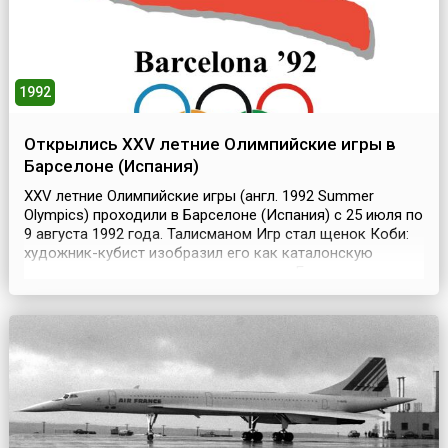
1992
Открылись XXV летние Олимпийские игры в
Барселоне (Испания)
XXV летние Олимпийские игры (англ. 1992 Summer
Olympics) проходили в Барселоне (Испания) с 25 июля по
9 августа 1992 года. Талисманом Игр стал щенок Коби:
художник-кубист изобразил его как каталонскую
овчарку в темном костюме и галстуке. Его, как и
олимпийского Мишу – символ Олимпиады-80, после
официального закрытия турнира отпустили в небо на
воздушных шарах.В Играх приняли участие 9356 с...