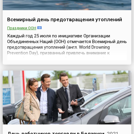
Всемирный день предотвращения утоплений
Праздники ООН
Каждый год 25 июля по инициативе Организации
Объединенных Наций (ООН) отмечается Всемирный день
предотвращения утоплений (англ. World Drowning
Prevention Day), призванный привлечь внимание к
скрытой, но разрушительной угрозе, уносящей сотни
тысяч жизней по всему миру. Учреждённая Генеральной
Ассамблеей (резолюция A/RES/75/273) в 2021 году, дата
стала важным поводом для стран, организаций и
отдельн...
День работников торговли в Беларуси
2021