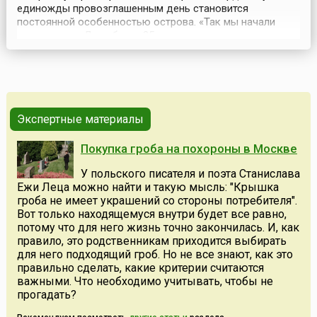
единожды провозглашенным день становится
постоянной особенностью острова. «Так мы начали
праздновать День бахаи 25 июля каждого года», —
отметила Линда Роче, секретарь общины бахаи Ямайки.
Событие стало праздником не только для 21-местной
общины бахаи на острове. К ним присоединились другие
рел...
Экспертные материалы
Покупка гроба на похороны в Москве
У польского писателя и поэта Станислава
Ежи Леца можно найти и такую мысль: "Крышка
гроба не имеет украшений со стороны потребителя".
Вот только находящемуся внутри будет все равно,
потому что для него жизнь точно закончилась. И, как
правило, это родственникам приходится выбирать
для него подходящий гроб. Но не все знают, как это
правильно сделать, какие критерии считаются
важными. Что необходимо учитывать, чтобы не
прогадать?