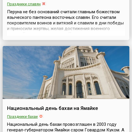
Праздники славян
Перуна не без оснований считали главным божеством
языческого пантеона восточных славян. Его считали
покровителем воинов и витязей и славили в дни победы
и приносили жертвы, желая достижения военного
успеха. Также считалось, что Перуну подвластны стихии
природы и некоторые сферы жизни людей.Перун — это,
прежде всего, бог грозы, грома, также он тесно связан
помимо огня с культом воды, дерева и к...
Национальный день бахаи на Ямайке
Праздники бахаи
Национальный день бахаи провозглашен в 2003 году
генерал-губернатором Ямайки сэром Говардом Куком. А