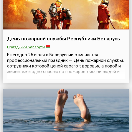
День пожарной службы Республики Беларусь
Праздники Беларуси
Ежегодно 25 июля в Белоруссии отмечается
профессиональный праздник — День пожарной службы,
сотрудники которой ценой своего здоровья, а порой и
жизни, ежегодно спасают от пожаров тысячи людей и
единиц имущества. Он установлен указом главы
государства 11 сентября 1998 года. Основанием для
выбора даты праздника послужило историческое
событие — 25 июля в 1853 году Минское губернское
правление и Ми...