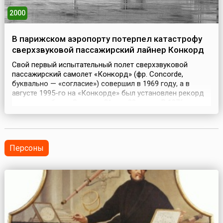
2000
В парижском аэропорту потерпел катастрофу
сверхзвуковой пассажирский лайнер Конкорд
Свой первый испытательный полет cверхзвуковой
пассажирский самолет «Конкорд» (фр. Concorde,
буквально — «согласие») совершил в 1969 году, а в
августе 1995-го на «Конкорде» был установлен рекорд
скорости облета Земли — 31 час 30 минут. В 1976 году
самолеты начали регулярные коммерческие рейсы с
пассажирами на борту. С начала эксплуатации услугами
«Конкордов» воспользовались более трех миллионов...
Персоны