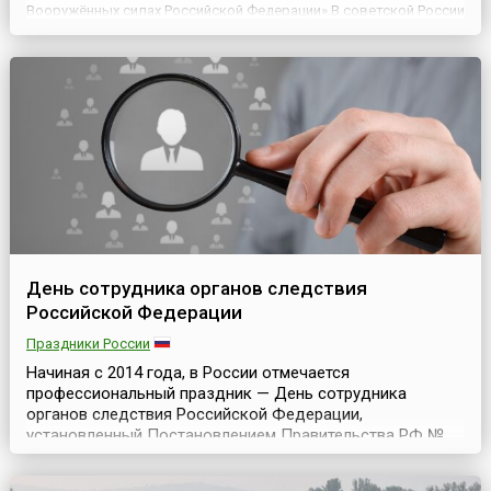
Вооружённых силах Российской Федерации».В советской России
этот профессиональный праздник был установлен
Постановлением Совета Народных Комиссаров СССР и ЦК ВКПб
от 22 июня 1939 года, со...
День сотрудника органов следствия
Российской Федерации
Праздники России
Начиная с 2014 года, в России отмечается
профессиональный праздник — День сотрудника
органов следствия Российской Федерации,
установленный Постановлением Правительства РФ №
741 от 27 августа 2013 года. Данным документом
установлена и дата его празднования — ежегодно 25