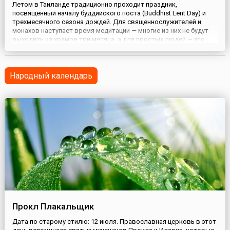
Летом в Таиланде традиционно проходит праздник,
посвященный началу буддийского поста (Buddhist Lent Day) и
трехмесячного сезона дождей. Для священнослужителей и
монахов наступает время медитации — многие из них не будут
выходить из храмов три месяца, а для простых людей — это
празднование веселого Свечного фестиваля, Кхао Пханса.
Мирянами изготавливаются витые и фигурные свечи, и они
дарятся в...
Народный календарь
Прокл Плакальщик
Дата по старому стилю: 12 июля. Православная церковь в этот