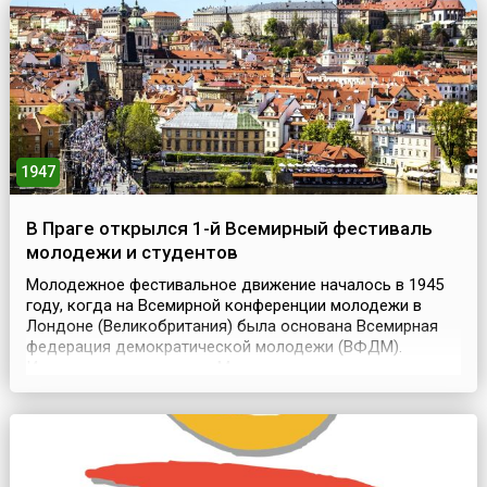
1942), и контрнаступление советских войск (1...
1947
В Праге открылся 1-й Всемирный фестиваль
молодежи и студентов
Молодежное фестивальное движение началось в 1945
году, когда на Всемирной конференции молодежи в
Лондоне (Великобритания) была основана Всемирная
федерация демократической молодежи (ВФДМ).
Именно она при помощи Международного союза
студентов выступала организатором всемирных
молодежных фестивалей. Целью первых фестивалей
было привлечение на сторону коммунистического
движения молодежи зарубежны...