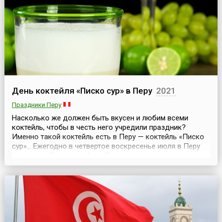
системы.История дня берёт начало в...
День коктейля «Писко сур» в Перу
2021
Праздники Перу
Насколько же должен быть вкусен и любим всеми
коктейль, чтобы в честь него учредили праздник?
Именно такой коктейль есть в Перу — коктейль «Писко
сур»... Ежегодно в четвертое воскресенье июля в Перу
отмечают День коктейля «Писко сур» — день самого
популярного в стране коктейля, приготовленного на
основе виноградной водки «писко», которую перуанцы
пьют с 16 века. Праздник был официально учрежде...