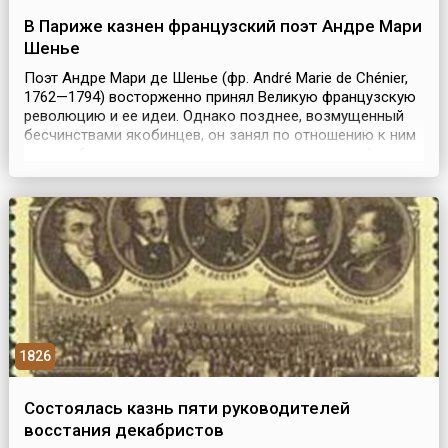
В Париже казнен французский поэт Андре Мари
Шенье
Поэт Андре Мари де Шенье (фр. André Marie de Chénier,
1762—1794) восторженно принял Великую французскую
революцию и ее идеи. Однако позднее, возмущенный
бесчинствами якобинцев, он занял по отношению к ним
враждебную позицию и выступал с резкими памфлетами
в либерально-монархической прессе. Он посвятил оду
Шарлотте Корде, убийце Марата, помогал Мальзербу в
подготовке защиты Людовика XVI. 7 март...
1826
Состоялась казнь пяти руководителей
восстания декабристов