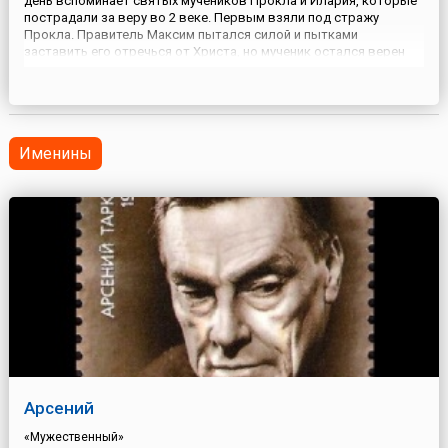
день вспоминает святых мучеников Прокла и Илария, которые
пострадали за веру во 2 веке. Первым взяли под стражу
Прокла. Правитель Максим пытался силой и пытками
заставить его отречься от Христа, но мученик остался верен
своим убеждениям. Более того, он предсказал Максиму, что тот
и сам вскоре будет вынужден поверить в единого Бога. Пр...
Именины
Арсений
«Мужественный»