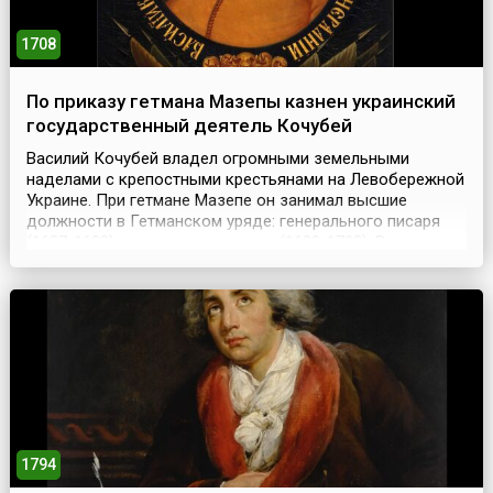
1708
По приказу гетмана Мазепы казнен украинский
государственный деятель Кочубей
Василий Кочубей владел огромными земельными
наделами с крепостными крестьянами на Левобережной
Украине. При гетмане Мазепе он занимал высшие
должности в Гетманском уряде: генерального писаря
(1687-1699), генерального судьи (1699-1708). В составе
украинских казацких войск участвовал в Азовских
походах (1695-1696). Узнав о тайных переговорах
Мазепы со шведским королем Карлом XII и польским
корол...
1794