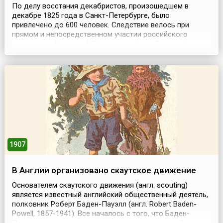
По делу восстания декабристов, произошедшем в
декабре 1825 года в Санкт-Петербурге, было
привлечено до 600 человек. Следствие велось при
прямом и непосредственном участии российского
императора Николая I. Он сам в своём кабинете вёл
допросы. Следственная комиссия о каждом шаге в ходе
следствия доносила Николаю I. Суд был лишь ширмой,
приговор выносил по сути дела сам
государь.Результатом р...
1907
В Англии организовано скаутское движение
Основателем скаутского движения (англ. scouting)
является известный английский общественный деятель,
полковник Роберт Баден-Пауэлл (англ. Robert Baden-
Powell, 1857-1941). Все началось с того, что Баден-