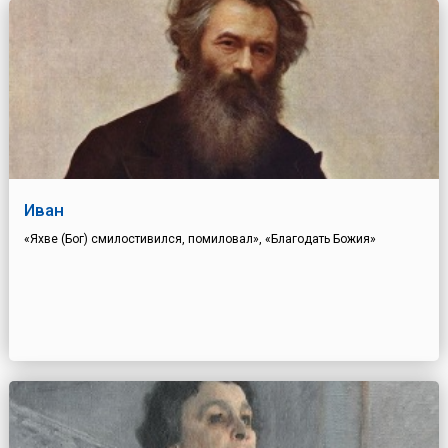
Иван
«Яхве (Бог) смилостивился, помиловал», «Благодать Божия»