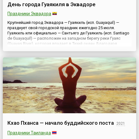
День города Гуаякиля в Эквадоре
Праздники Эквадора
Крупнейший город Эквадора — Гуаякиль (исп. Guayaquil) —
празднует свой городской праздник ежегодно 25 июля.
Гуаякиль или официально — Сантьяго де Гуаякиль (исп. Santiago
de Guayaquil) — расположен на западном берегу реки Гуаяс
(Guayas River), которая впадает в Тихий океан. Благодаря
удобному расположению город стал центром рыбной и
перерабатывающей промышленностей Эквадора. Можно
также сказать...
Кхао Пханса — начало буддийского поста
2021
Праздники Таиланда