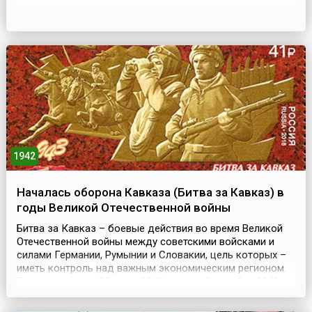
Пауэлл решил попытаться развить в подходящей для
детей форме скаутские мероприятия, которые
практиковал во время своей военной карьеры
(английское слово scout переводят как «разведчик»). С
этой цель...
1942
Началась оборона Кавказа (Битва за Кавказ) в
годы Великой Отечественной войны
Битва за Кавказ – боевые действия во время Великой
Отечественной войны между советскими войсками и
силами Германии, Румынии и Словакии, цель которых –
иметь контроль над важным экономическим регионом.
Битва длилась с 25 июля 1942 года по 9 октября 1943
года, она делится на два этапа – наступление немецких
войск, или оборона Кавказа (25 июля – 31 декабря