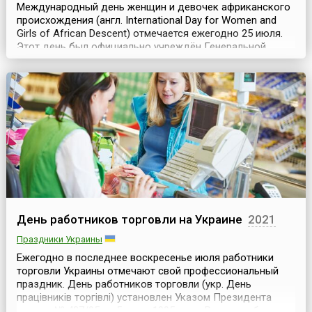
Международный день женщин и девочек африканского
происхождения (англ. International Day for Women and
Girls of African Descent) отмечается ежегодно 25 июля.
Этот день был официально учреждён Генеральной
Ассамблеей Организации Объединенных Наций (ООН) в
2024 году резолюцией A/RES/78/323, с целью
привлечения внимания к системному расизму,
дискриминации и неравенству, с которыми
сталкиваются женщины ...
День работников торговли на Украине
2021
Праздники Украины
Ежегодно в последнее воскресенье июля работники
торговли Украины отмечают свой профессиональный
праздник. День работников торговли (укр. День
працівників торгівлі) установлен Указом Президента
страны № 427/95 от 5 июня 1995 года. Раннее работники