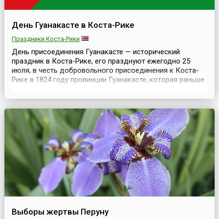
День Гуанакасте в Коста-Рике
Праздники Коста-Рики
День присоединения Гуанакасте — исторический
праздник в Коста-Рике, его празднуют ежегодно 25
июля, в честь добровольного присоединения к Коста-
Рике в 1824 году провинции Гуанакасте, которая раньше
принадлежала Никарагуа.На местном референдуме,
состоявшемся 25 июля 1825 года, было подтверждено
присоединение, что, в свою очередь, стало
напоминанием о праве Коста-Рики на
самоопределение.Пров...
Выборы жертвы Перуну