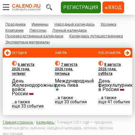
РЕГИСТРАЦИЯ
ВХОД
Праздники
Именины
Народный календарь
Хроника
Компании
Персоны
Лунный календарь
Производственные календари
Календарь путешественника
Экспертные материалы
СЕГОДНЯ
ЗАВТРА
ПОСЛЕЗАВТРА
6 августа
7 августа
8 августа
2026 года,
2026 года,
2026 года,
четверг
пятница
суббота
День
Международный
День
Железнодорожных
день пива
физкультурника
войск
в России
России
...а также
...а также
...а также
еще 33 события
еще 41 событие
еще 33 события
Главная страница
/
Календарь
/
3 января 2021 года — праздники,
памятные даты, именины, народный календарь, хроника, персоны,
дни городов