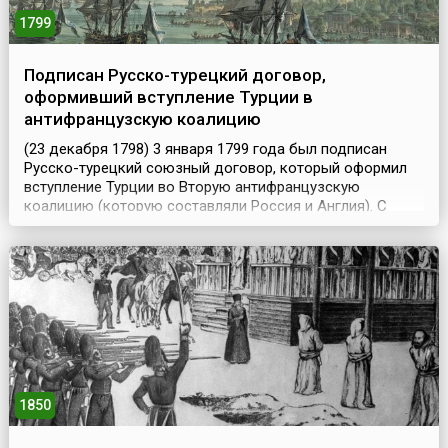
1799
Подписан Русско-турецкий договор,
оформивший вступление Турции в
антифранцузскую коалицию
(23 декабря 1798) 3 января 1799 года был подписан
Русско-турецкий союзный договор, который оформил
вступление Турции во Вторую антифранцузскую
коалицию (которую составляли Россия и Англия). С
российской стороны его подписал В.С. Тамара (русский
дипломат, чрезвычайный посланник и полномочный
министр в Константинополе), а от имени Турции – Ахмед
Ариф и Эссеид Ибрагим бей.Тенденция к сближению Ту...
1850