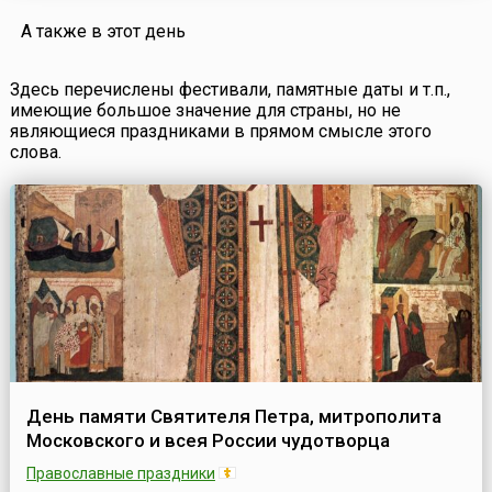
организации в Минске Белорусской конторы государственного
А также в этот день
банка. При этом ф...
Здесь перечислены фестивали, памятные даты и т.п.,
имеющие большое значение для страны, но не
являющиеся праздниками в прямом смысле этого
слова.
День памяти Святителя Петра, митрополита
Московского и всея России чудотворца
Православные праздники