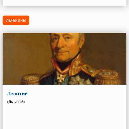
Родители привезли его на излечение в Успенский Трифонов
монасты...
Именины
Леонтий
«Львиный»