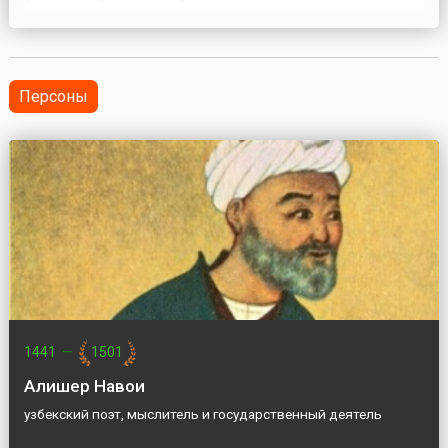
были выработаны требования к дальнемагистральному
самолету, способному совершить беспосадочный
перелет из Москвы в Хабаровск и Гавану.Самолет был
сконструирован на 165 мест, с двигателями НК-8.
Первый пол...
Персоны
1441
—
1501
Алишер Навои
узбекский поэт, мыслитель и государственный деятель