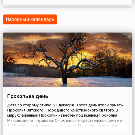
ноября Красная армия в составе двух дивизий перешла границу
Эстонии. Численность армии составляла около 12 тысяч
человек. Красная армия прошла крупнейшие эстонские ...
Народный календарь
Прокопьев день
Дата по старому стилю: 21 декабря. В этот день чтили память
Прокопия Вятского — юродивого христианского святого. В
миру блаженный Прокопий известен под именем Прокопия
Максимовича Плушкова. Он родился в крестьянской семье в
1578 году и, по преданию, в возрасте 12 лет попал под удар
молнии. Мальчик испытал шок и сильно повредился умом.