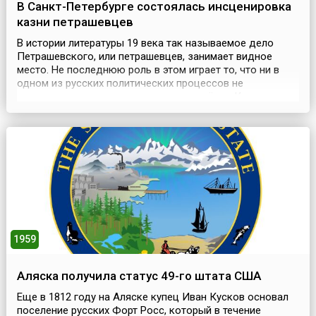
В Санкт-Петербурге состоялась инсценировка
казни петрашевцев
В истории литературы 19 века так называемое дело
Петрашевского, или петрашевцев, занимает видное
место. Не последнюю роль в этом играет то, что ни в
одном из русских политических процессов не
участвовало столько литераторов и учёных.Кроме
самого Петрашевского, издавшего под псевдонимом
Кириллова замечательный «Словарь иностранных слов»,
были замешаны писатели — Достоевский, Плещеев,
Пальм, Дур...
1959
Аляска получила статус 49-го штата США
Еще в 1812 году на Аляске купец Иван Кусков основал
поселение русских Форт Росс, который в течение