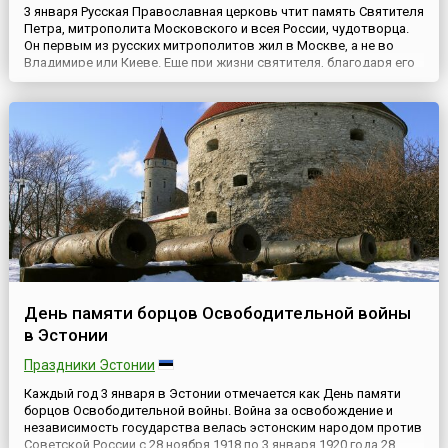
3 января Русская Православная церковь чтит память Святителя
Петра, митрополита Московского и всея России, чудотворца.
Он первым из русских митрополитов жил в Москве, а не во
Владимире или Киеве. Еще при жизни святителя, благодаря его
выдающейся церковно-государственной деятельности,
современники ставили его в один ряд со святителями Василием
Великим, Григорием Богословом и Иоанном Златоустом. А по...
День памяти борцов Освободительной войны
в Эстонии
Праздники Эстонии
Каждый год 3 января в Эстонии отмечается как День памяти
борцов Освободительной войны. Война за освобождение и
независимость государства велась эстонским народом против
Советской России с 28 ноября 1918 по 3 января 1920 года.28