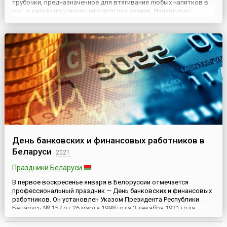
трубочки, предназначенное для втягивания любых напитков в
рот, с целью последующего проглатывания. Изначально,
соломинка для питья коктейлей изготавливалась из соломы,
содержащей пустотелые стебли злаковых — ржаные трубочки,
от ч...
День банковских и финансовых работников в
Беларуси
2021
Праздники Беларуси
В первое воскресенье января в Белоруссии отмечается
профессиональный праздник — День банковских и финансовых
работников. Он установлен Указом Президента Республики
Беларусь № 157 от 26 марта 1998 года.3 декабря 1921 года
Совет Народных Комиссаров Белорусской Советской
Социалистической Республики принял Постановление об