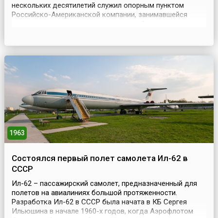
нескольких десятилетий служил опорным пунктом
Российско-Американской компании, занимавшейся
промыслом пушного зверя и торговлей на американском
континенте.30 марта 1867 года был подписан договор о
продаже Россией Аляски и Алеутских островов
Соединенным Штатам Америки, а в октябре этого года
Аляск...
1963
Состоялся первый полет самолета Ил-62 в
СССР
Ил-62 – пассажирский самолет, предназначенный для
полетов на авиалиниях большой протяженности.
Разработка Ил-62 в СССР была начата в КБ Сергея
Ильюшина в начале 1960-х годов, когда Аэрофлотом