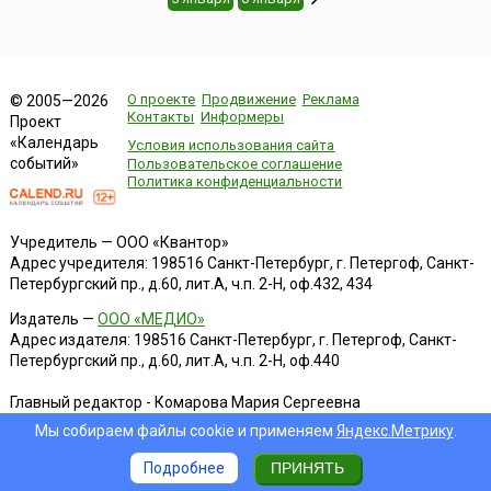
О проекте
Продвижение
Реклама
© 2005—2026
Контакты
Информеры
Проект
«Календарь
Условия использования сайта
событий»
Пользовательское соглашение
Политика конфиденциальности
Учредитель — ООО «Квантор»
Адрес учредителя: 198516 Санкт-Петербург, г. Петергоф, Санкт-
Петербургский пр., д.60, лит.А, ч.п. 2-Н, оф.432, 434
Издатель —
ООО «МЕДИО»
Адрес издателя: 198516 Санкт-Петербург, г. Петергоф, Санкт-
Петербургский пр., д.60, лит.А, ч.п. 2-Н, оф.440
Главный редактор - Комарова Мария Сергеевна
Адрес редакции:
198516
Санкт-Петербург, г. Петергоф
,
Санкт-
Мы собираем файлы cookie и применяем
Яндекс.Метрику
.
Петербургский пр., д.60, лит.А, ч.п. 2-Н, оф.432, 434
Телефон:
+7 812 640-06-60
Подробнее
ПРИНЯТЬ
Электронная почта:
askme@calend.ru