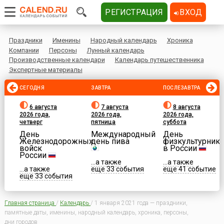
РЕГИСТРАЦИЯ
ВХОД
Праздники
Именины
Народный календарь
Хроника
Компании
Персоны
Лунный календарь
Производственные календари
Календарь путешественника
Экспертные материалы
СЕГОДНЯ
ЗАВТРА
ПОСЛЕЗАВТРА
6 августа
7 августа
8 августа
2026 года,
2026 года,
2026 года,
четверг
пятница
суббота
День
Международный
День
Железнодорожных
день пива
физкультурника
войск
в России
России
...а также
...а также
...а также
еще 33 события
еще 41 событие
еще 33 события
Главная страница
/
Календарь
/
1 января 2021 года — праздники,
памятные даты, именины, народный календарь, хроника, персоны,
дни городов