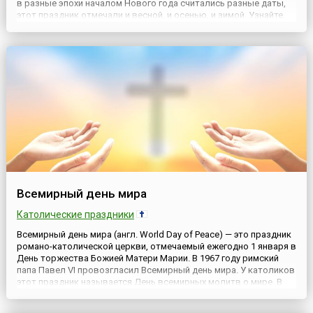
в разные эпохи началом Нового года считались разные даты,
этот праздник отмечали и весной, и осенью, и зимой. Узнайте,
где и как его празднуют сейчас, какие традиции и особенности
существуют, как поздравляют и чем радуют близких ...
Всемирный день мира
Католические праздники
Всемирный день мира (англ. World Day of Peace) — это праздник
романо-католической церкви, отмечаемый ежегодно 1 января в
День торжества Божией Матери Марии. В 1967 году римский
папа Павел VI провозгласил Всемирный день мира. У католиков
этот праздник называется День всемирных молитв о мире. В
течение нескольких лет его отмечали в первый день каждого
нового года. 17 декабря 1969 года Генера...