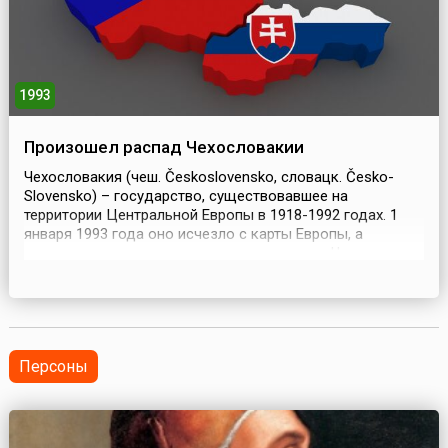
1993
Произошел распад Чехословакии
Чехословакия (чеш. Československo, словацк. Česko-
Slovensko) – государство, существовавшее на
территории Центральной Европы в 1918-1992 годах. 1
января 1993 года оно исчезло с карты Европы, а
появились два независимых государства – Чехия и
Словакия.Чехословакия как государство была
образована в 1918 году на чешских и словацких землях,
пережила оккупацию и раздел в годы Второй мировой
войны и б...
Персоны