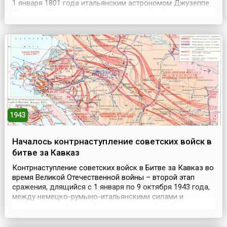
1 января 1801 года итальянским астрономом Джузеппе
Пьяцци в Палермской астрономической обсерватории и
названа в честь богини плодородия Цереры. Долгое
время это звездное тело не могли классифицировать и
относили то к астероидам, то к планетам....
1943
Началось контрнаступление советских войск в
битве за Кавказ
Контрнаступление советских войск в Битве за Кавказ во
время Великой Отечественной войны – второй этап
сражения, длящийся с 1 января по 9 октября 1943 года,
между немецко-румыно-итальянскими силами и
советскими войсками. Бои шли за важнейший регион,
обеспечивавший Советский Союз зерновыми, нефтью и
природным газом.Первым этапом сражения была