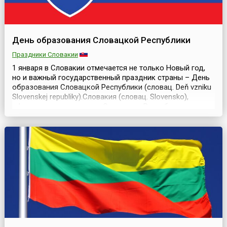
День образования Словацкой Республики
Праздники Словакии
1 января в Словакии отмечается не только Новый год,
но и важный государственный праздник страны – День
образования Словацкой Республики (словац. Deň vzniku
Slovenskej republiky).Словакия (словац. Slovensko),
официальное название – Словацкая Республика
(словац. Slovenská republika), как самостоятельное
современное государство, образовалась в результате
распада Чехословакии 1 января 1993 года. ...