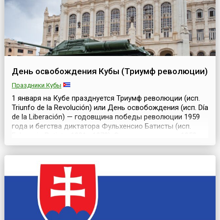
День освобождения Кубы (Триумф революции)
Праздники Кубы
1 января на Кубе празднуется Триумф революции (исп.
Triunfo de la Revolución) или День освобождения (исп. Día
de la Liberación) — годовщина победы революции 1959
года и бегства диктатора Фульхенсио Батисты (исп.
Fulgencio Batista, 1901—1973). Экскурс в историю:1952
год 10 мартаГоворится, что история Кубы начинается с
10 марта 1952 года, когда главнокомандующий армией
Фульхенсио Батиста р...