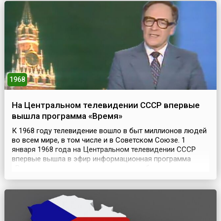
оборона Кавказа (25 июля – 31 декабря 1942 года). В п...
1968
На Центральном телевидении СССР впервые
вышла программа «Время»
К 1968 году телевидение вошло в быт миллионов людей
во всем мире, в том числе и в Советском Союзе. 1
января 1968 года на Центральном телевидении СССР
впервые вышла в эфир информационная программа
«Время», которая почти четверть века была главным
инструментом идеологического информирования сотен
миллионов советских людей.Программа «Время» стала
следующим шагом в информационном освещении
официал...