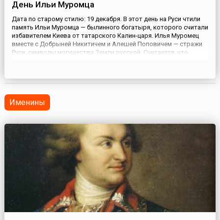
День Ильи Муромца
Дата по старому стилю: 19 декабря. В этот день на Руси чтили
память Ильи Муромца — былинного богатыря, которого считали
избавителем Киева от татарского Калин-царя. Илья Муромец
вместе с Добрыней Никитичем и Алешей Поповичем — стражи
Руси, символы могущества Земли русской. Считается, что
прототипом былинного богатыря был преподобный Илия
Печерский, живший во времена Владимира Мономаха. В эт...
Именины