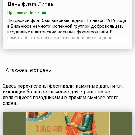
День флага Литвы
Праздники Литвы
Литовский флаг был впервые поднят 1 января 1919 года
в Вильнюсе немногочисленной группой добровольцев,
входивших в литовские военные формирования. В
память об этом событии ежегодно в первый день
нового года в Литве отмечается День флага Литвы (лит.
Lietuvos Vėliavos diena).С конца 15 века и на протяжении
более четырех веков флаг Литвы был красного цвета, на
флаге был изображен белый рыцарь. В ...
А также в этот день
Здесь перечислены фестивали, памятные даты и т.п.,
имеющие большое значение для страны, но не
являющиеся праздниками в прямом смысле этого
слова.