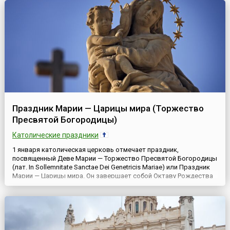
Праздник Марии — Царицы мира (Торжество
Пресвятой Богородицы)
Католические праздники
1 января католическая церковь отмечает праздник,
посвященный Деве Марии — Торжество Пресвятой Богородицы
(лат. In Sollemnitate Sanctae Dei Genetricis Mariae) или Праздник
Марии — Царицы мира. Он завершает собой Октаву Рождества
(восьмидневный период Рождественских торжеств с 25
декабря по 1 января) и входит в число праздников, когда
посещение мессы обязательно. Известен еще с 4 века.Мария,
мат...