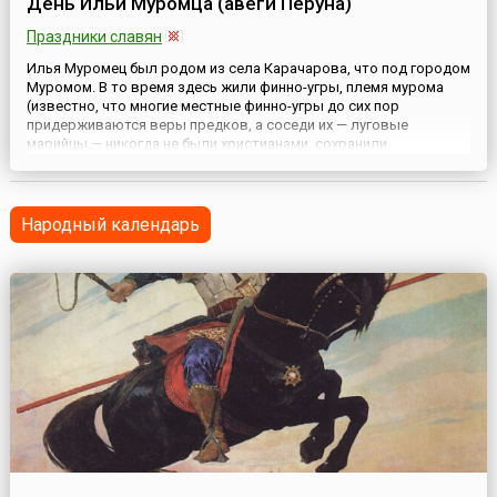
День Ильи Муромца (авеги Перуна)
Праздники славян
Илья Муромец был родом из села Карачарова, что под городом
Муромом. В то время здесь жили финно-угры, племя мурома
(известно, что многие местные финно-угры до сих пор
придерживаются веры предков, а соседи их — луговые
марийцы — никогда не были христианами, сохранили
жречество).За то, что Илья Муромец был из племени мурома,
говорит и его имя — искаженное финское Ильмаринен.
Ильмаринен — это фин...
Народный календарь