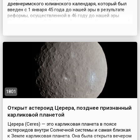
древнеримского юлианского календаря, который был
введен с 1 января 45 года до нашей эры в результате
реформы, осуществленной в 46 году до нашей эры
Юлием Цезарем.В 7 веке по Рождеству Христову дата 1
марта 5508 года до Рождества Христова была
официально принята в качестве точки отсчета
(сотворение Адама Господом Богом) для календаря
православной византийск...
1801
Открыт астероид Церера, позднее признанный
карликовой планетой
Церера (Ceres) — это карликовая планета в поясе
астероидов внутри Солнечной системы и самая близкая
к Земле карликовая планета. Она была открыта вечером