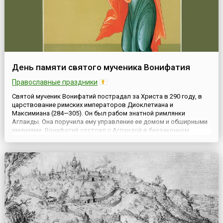
День памяти святого мученика Вонифатия
Православные праздники
Святой мученик Вонифатий пострадал за Христа в 290 году, в
царствование римских императоров Диоклетиана и
Максимиана (284—305). Он был рабом знатной римлянки
Аглаиды. Она поручила ему управление ее домом и обширными
имениями. Вонифатий состоял с Аглаидой в беззаконном
сожительстве («в нечистоте валяшася и пияница бяше»). Вместе
с тем он был милостив к нищим и охотно принимал странников.
Сознав...