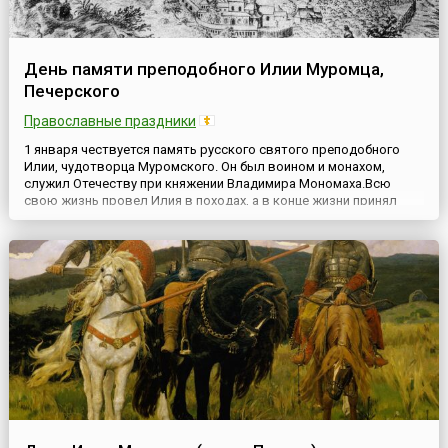
День памяти преподобного Илии Муромца,
Печерского
Православные праздники
1 января чествуется память русского святого преподобного
Илии, чудотворца Муромского. Он был воином и монахом,
служил Отечеству при княжении Владимира Мономаха.Всю
свою жизнь провел Илия в походах, а в конце жизни принял
монашеский постриг и затворился в Киево-Печерской лавре.
Он скончался в 1188 году. Здесь, в Ближних пещерах, и покоятся
его святые мощи.О преподобном Илии известно также, ...