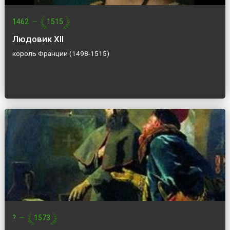
1462
—
1515
Людовик XII
король Франции (1498-1515)
?
—
1573