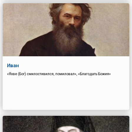
Иван
«Яхве (Бог) смилостивился, помиловал», «Благодать Божия»