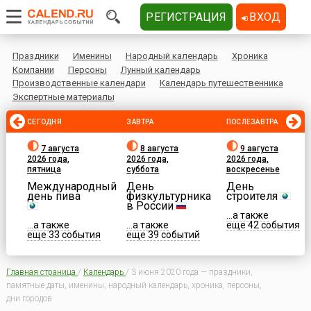
РЕГИСТРАЦИЯ
ВХОД
Праздники
Именины
Народный календарь
Хроника
Компании
Персоны
Лунный календарь
Производственные календари
Календарь путешественника
Экспертные материалы
СЕГОДНЯ
ЗАВТРА
ПОСЛЕЗАВТРА
7 августа
8 августа
9 августа
2026 года,
2026 года,
2026 года,
пятница
суббота
воскресенье
Международный
День
День
день пива
физкультурника
строителя
в России
...а также
...а также
...а также
еще 42 события
еще 33 события
еще 39 событий
Главная страница
/
Календарь
/
3 июня 2020 года — праздники,
памятные даты, именины, народный календарь, хроника, персоны,
дни городов