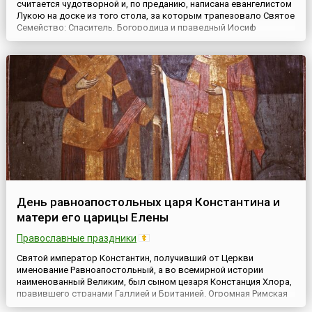
считается чудотворной и, по преданию, написана евангелистом
Лукою на доске из того стола, за которым трапезовало Святое
Семейство: Спаситель, Богородица и праведный Иосиф
Обручник. Божия Матерь, увидев этот образ, произнесла:
«Отныне ублажат Меня все роды. Благодать Рождавшегося от
Меня и Моя с этой иконой да будет».В Россию икона была
завезе...
День равноапостольных царя Константина и
матери его царицы Елены
Православные праздники
Святой император Константин, получивший от Церкви
именование Равноапостольный, а во всемирной истории
наименованный Великим, был сыном цезаря Констанция Хлора,
правившего странами Галлией и Британией. Огромная Римская
империя была в то время разделена на Западную и Восточную,