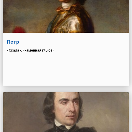
Петр
«Скала», «каменная глыба»