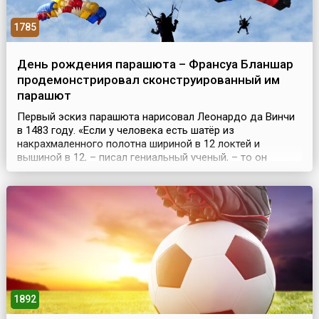
1785
День рождения парашюта – Франсуа Бланшар
продемонстрировал сконструированный им
парашют
Первый эскиз парашюта нарисовал Леонардо да Винчи
в 1483 году. «Если у человека есть шатёр из
накрахмаленного полотна шириной в 12 локтей и
вышиной в 12, – писал гениальный ученый, – то он
сможет бросаться с любой высоты, без опасности для
себя».Парашют Леонардо был похож на современный,
однако отсутствие практической надобности в его
применении служило препятствием для изготовления
подобных с...
1892