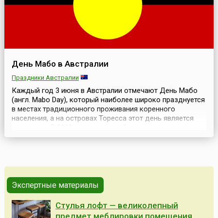
День Мабо в Австралии
Праздники Австралии
Каждый год 3 июня в Австралии отмечают День Мабо
(англ. Mabo Day), который наиболее широко празднуется
в местах традиционного проживания коренного
населения, а на островах Торесса этот день является
выходным. В 2010 году в стране была запущена
кампания, цель которой — добиться присвоения
празднику статуса общенационального.По мнению
ученых, к моменту прибытия Первого флота (1788),
коренные нар...
Экспертные материалы
Стулья лофт — великолепный
предмет меблировки помещения