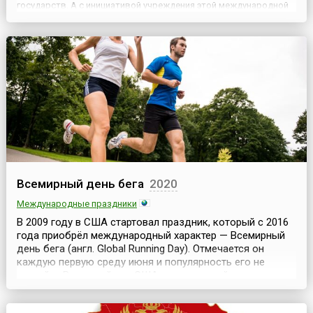
государств. А с инициативой учреждения этой международной
даты выступили представители Туркменистана. Поэтому,
основываясь и подтверждая уникальность, давнюю историю и
мно...
Всемирный день бега
2020
Международные праздники
В 2009 году в США стартовал праздник, который с 2016
года приобрёл международный характер — Всемирный
день бега (англ. Global Running Day). Отмечается он
каждую первую среду июня и популярность его не
случайна.Родившийся в США и отмечавшийся всеми
спортивными легкоатлетическими сообществами
страны праздник был поддержан за рубежом. Это не