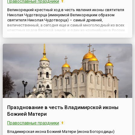
Православные праздники
Великорецкий крестный ход в честь явления иконы святителя
Николая Чудотворца (именуемой Великорецким образом
святителя Николая Чудотворца) – самый древний,
величественный, а сегодня еще и самый многолюдный из всех
крестных ходов Вятской земли, и один из крупнейших в России.
Он проходит ежегодно с 3 по 8 июня с почитаемой
Великорецкой чудотворной иконой Николая Чудотворца.
Изначально ход начина...
Празднование в честь Владимирской иконы
Божией Матери
Православные праздники
Владимирская икона Божией Матери (икона Богородицы)