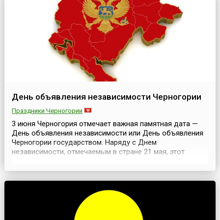
просто праздник спортсменов-легкоатлетов. Очень
скоро п...
День объявления независимости Черногории
Праздники Черногории
3 июня Черногория отмечает важная памятная дата —
День объявления независимости или День объявления
Черногории государством. Наряду с Днем
независимости, отмечаемым в стране 21 мая, этот
национальный праздник также популярен и
сопровождается проведением различных
торжественных и развлекательных мероприятий. 3 июня
2006 года Парламент Черногории, бывшей союзной
республики в составе Югославии, о...