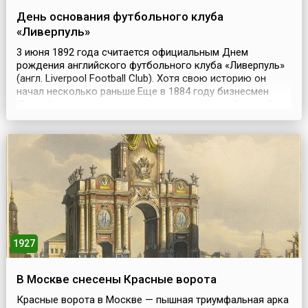
День основания футбольного клуба
«Ливерпуль»
3 июня 1892 года считается официальным Днем
рождения английского футбольного клуба «Ливерпуль»
(англ. Liverpool Football Club). Хотя свою историю он
начал несколько раньше.Еще в 1884 году бизнесмен
Джон Холдинг, владелец пивоварни и отеля, был избран
президентом одной из самых уважаемых команд
острова, «Эвертон». Он даже построил для команды на
собственном земельном участке стадион «Энфилд-роу...
1927
В Москве снесены Красные ворота
Красные ворота в Москве — пышная триумфальная арка