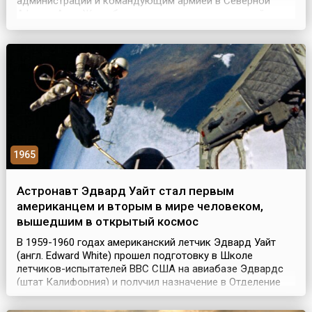
администрации и командующим армией в Северной
Африке Анри Жиро был создан орган центральной
французской власти – Французский комитет
национального освобождения (ФКНО).Комитет
представлял государственные интересы Французской
Республики и руководил дейст...
1965
Астронавт Эдвард Уайт стал первым
американцем и вторым в мире человеком,
вышедшим в открытый космос
В 1959-1960 годах американский летчик Эдвард Уайт
(англ. Edward White) прошел подготовку в Школе
летчиков-испытателей ВВС США на авиабазе Эдвардс
(штат Калифорния) и получил назначение в Отделение
авиационных систем на авиабазу Райт-Паттерсон (возле
Дейтона, штат Огайо). Именно здесь произошло его