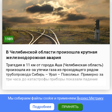
первое соприкосновение с космической работой. Уайт
был пилотом самолета KC-135, который использов...
1989
В Челябинской области произошла крупная
железнодорожная авария
Трагедия в 11 км от города Аша (Челябинская область)
произошла из-за утечки газа из проходящего рядом
трубопровода Сибирь – Урал – Поволжье. Примерно за
три часа до катастрофы приборы показали падение
давления в трубопроводе. Однако вместо того, чтобы
искать утечку, дежурный персонал лишь увеличил
подачу газа для восстановления давления. В результате
через метровую трещину в трубе под давление...
Мы собираем файлы cookie и применяем
Яндекс.Метрику
.
Персоны
Подробнее
ПРИНЯТЬ