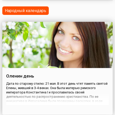
во главе которых находились два самостоятельных
императора, имевшие соправителей, одним из которых в
Народный календарь
Западной половине ...
Оленин день
Дата по старому стилю: 21 мая. В этот день чтят память святой
Елены, жившей в 3-4 веках. Она была матерью римского
императора Константина I и прославилась своей
деятельностью по распространению христианства. По ее
инициативе в Иерусалиме были проведены раскопки, в ходе
которых были обретены Гроб Господень, Животворящий Крест
и другие реликвии.На Руси в этот день начинали сеять лен и
совершали ...