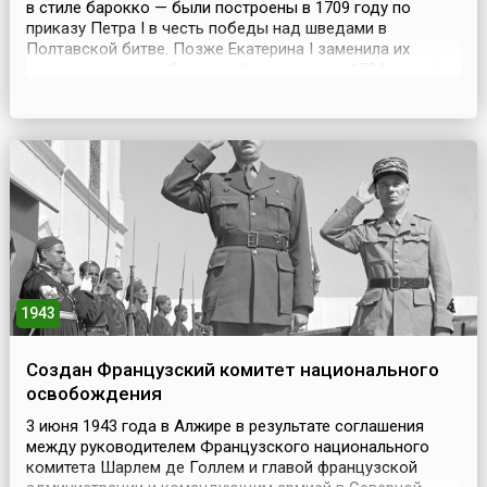
в стиле барокко — были построены в 1709 году по
приказу Петра I в честь победы над шведами в
Полтавской битве. Позже Екатерина I заменила их
новыми в честь собственной коронации в 1724 году. Но
через 8 лет ворота сгорели при большом пожаре и были
восстановлены в 1742 году уже по случаю коронации
Елизаветы Петровны.В 1748 году произошёл ещё оди...
1943
Создан Французский комитет национального
освобождения
3 июня 1943 года в Алжире в результате соглашения
между руководителем Французского национального
комитета Шарлем де Голлем и главой французской