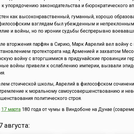
 к упорядочению законодательства и бюрократического ап
стен как высоконравственный, гуманный, хорошо образо
 философским взглядам был убежденным и непреклонным
лие и войны, но по иронии судьбы беспрерывно воевавш
осле вторжения парфян в Сирию, Марк Аврелий вел войну с
тановлением протектората над Арменией и захватом Месо
нскую войну с вторгшимися в придунайские провинции ге
нные войны привели к ослаблению империи, вызвали эпид
я.
елем стоической школы, Аврелий в философском сочинен
стремление к моральному самоусовершенствованию и нев
шенствования политического строя.
й
17 марта
180 года от чумы в Виндобоне на Дунае (совреме
 августа: