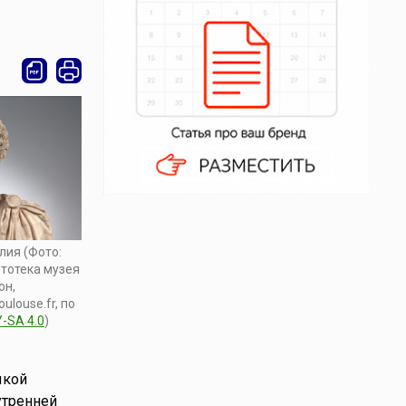
лия (Фото:
тотека музея
он,
ulouse.fr, по
-SA 4.0
)
ыкой
утренней