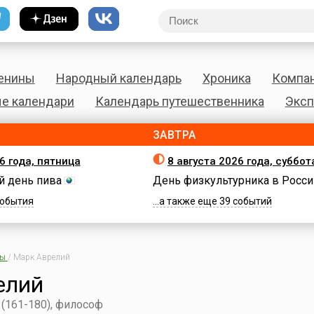
енины
Народный календарь
Хроника
Компа
е календари
Календарь путешественника
Эксп
ЗАВТРА
6 года, пятница
8 августа 2026 года, суббот
 день пива
День физкультурника в Росси
 события
...а также еще 39 событий
ны
/
Марк Аврелий
елий
(161-180), философ