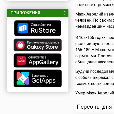
политике стремился
ПРИЛОЖЕНИЯ
Марк Аврелий изве
человек. По своим
ненавидевшим наси
В 162-166 годах, п
окончившуюся восс
166-180 – Маркома
сарматами. Постоя
обнищание населени
Будучи последоват
с собой» выражал 
возможность совер
Умер Марк Аврели
Персоны дня 7