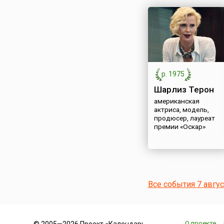
р. 1975
Шарлиз Терон
американская
актриса, модель,
продюсер, лауреат
премии «Оскар»
Все события 7 авгу
О проекте