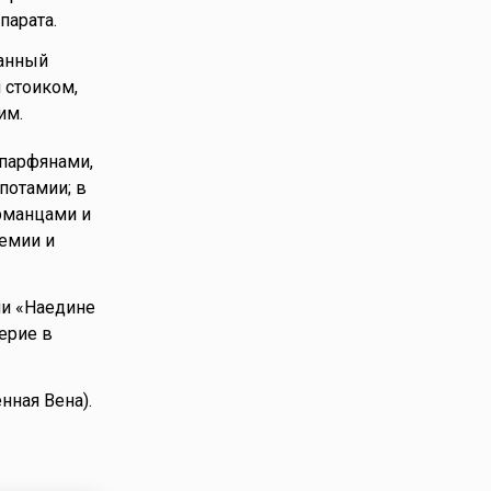
парата.
ванный
 стоиком,
им.
 парфянами,
потамии; в
рманцами и
емии и
ии «Наедине
ерие в
нная Вена).