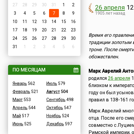
27
28
29
30
31
1
2
26 апреля
12
3
4
5
6
7
8
9
1905 лет назад
10
11
12
13
14
15
16
17
18
19
20
21
22
23
Время его правлени
24
25
26
27
28
29
30
традиции золотым 
31
1
2
3
4
5
6
троне. После смерт
обожествлен.
ПО МЕСЯЦАМ
Марк Аврелий Анто
родился
26 апреля
1
Январь
562
Июль
579
близком к императо
Февраль
521
Август
504
году он был усыно
правил в 138-161 го
Март
553
Сентябрь
498
Апрель
544
Октябрь
547
Марк Аврелий много
Май
517
Ноябрь
524
отца. После его см
Июнь
525
Декабрь
597
совместно с Луцие
Римской империи, о