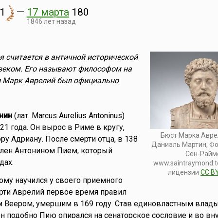
1
—
17 марта
180
1846 лет назад
я считается в античной исторической
веком. Его называют философом на
и Марк Аврелий был официально
нин
(лат. Marcus Aurelius Antoninus)
21 года. Он вырос в Риме в кругу,
Бюст Марка Авре
ру Адриану. После смерти отца, в 138
Даниэль Мартин, Фо
влен Антонином Пием, который
Сен-Райм
дах.
www.saintraymond.to
лицензии
CC BY
му научился у своего приемного
ерти Аврелий первое время правил
м Веером, умершим в 169 году. Став единовластным влад
н подобно Пию опирался на сенаторское сословие и во вн