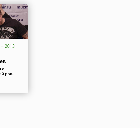
—
2013
ев
 и
ий рок-