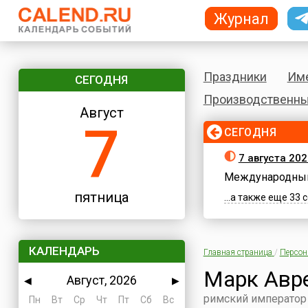
Журнал
Праздники
Им
СЕГОДНЯ
Производственны
Август
7
СЕГОДНЯ
7 августа 202
Международный
пятница
...а также еще 33
КАЛЕНДАРЬ
Главная страница
/
Персо
Марк Авр
Август, 2026
◀
▶
римский император 
Пн
Вт
Ср
Чт
Пт
Сб
Вс