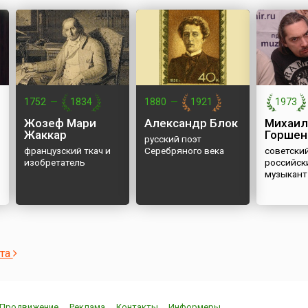
1752
—
1834
1880
—
1921
1973
Жозеф Мари
Александр Блок
Михаил
Жаккар
Горшен
русский поэт
французский ткач и
Серебряного века
советский
изобретатель
российск
музыкант
ста
Продвижение
Реклама
Контакты
Информеры