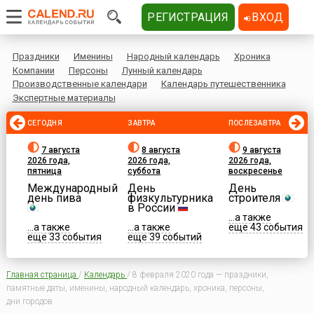
РЕГИСТРАЦИЯ
ВХОД
Праздники
Именины
Народный календарь
Хроника
Компании
Персоны
Лунный календарь
Производственные календари
Календарь путешественника
Экспертные материалы
СЕГОДНЯ
ЗАВТРА
ПОСЛЕЗАВТРА
7 августа
8 августа
9 августа
2026 года,
2026 года,
2026 года,
пятница
суббота
воскресенье
Международный
День
День
день пива
физкультурника
строителя
в России
...а также
...а также
...а также
еще 43 события
еще 33 события
еще 39 событий
Главная страница
/
Календарь
/
8 февраля 2020 года — праздники,
памятные даты, именины, народный календарь, хроника, персоны,
дни городов