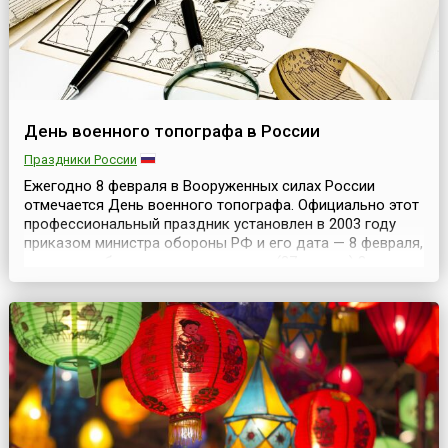
День военного топографа в России
Праздники России
Ежегодно 8 февраля в Вооруженных силах России
отмечается День военного топографа. Официально этот
профессиональный праздник установлен в 2003 году
приказом министра обороны РФ и его дата — 8 февраля,
которая выбрана в связи с тем, что (27 января) 8
февраля 1812 года было утверждено Положение для
военного топографического дела. Структура, созданная
тогда указом российского императора Александра...