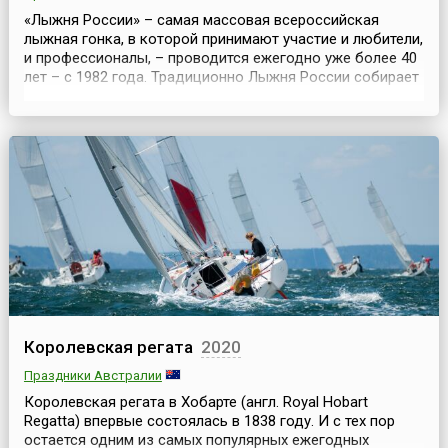
«Лыжня России» – самая массовая всероссийская
лыжная гонка, в которой принимают участие и любители,
и профессионалы, – проводится ежегодно уже более 40
лет – с 1982 года. Традиционно Лыжня России собирает
поклонников одного из самых популярных и массовых
видов спорта из более 70 субъектов страны. В
большинстве российских регионов она проходит
традиционно во вторые выходные февраля, но в
разные...
Королевская регата
2020
Праздники Австралии
Королевская регата в Хобарте (англ. Royal Hobart
Regatta) впервые состоялась в 1838 году. И с тех пор
остается одним из самых популярных ежегодных