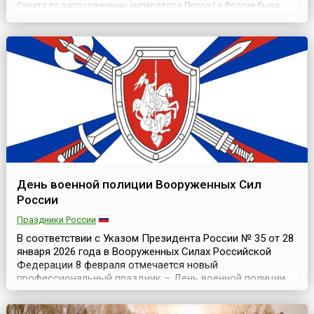
Сената по распоряжению императора Петра I в России была
основана Академия наук. В 1925 году она была переименована в
Академию наук СССР, а в 1991 году — в Российскую...
День военной полиции Вооруженных Сил
России
Праздники России
В соответствии с Указом Президента России № 35 от 28
января 2026 года в Вооруженных Силах Российской
Федерации 8 февраля отмечается новый
профессиональный праздник – День военной полиции.
Документ внёс изменения в Указ главы государства №
549 от 31 мая 2006 года «Об установлении