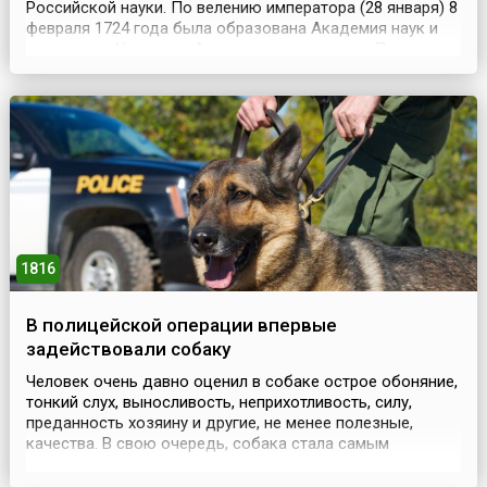
Российской науки. По велению императора (28 января) 8
февраля 1724 года была образована Академия наук и
художеств. Учиться в Академии по указанию Петра
дозволено было отрокам не только дворянского
происхождения. За старания и успехи в учебе, искусстве
и науке царь Петр жаловал своею милостью.Р...
1816
В полицейской операции впервые
задействовали собаку
Человек очень давно оценил в собаке острое обоняние,
тонкий слух, выносливость, неприхотливость, силу,
преданность хозяину и другие, не менее полезные,
качества. В свою очередь, собака стала самым
преданным человеку животным, его лучшим другом и
помощником. В 19 веке в Европе значительный размах