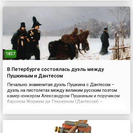
приобретает использование собак на полицейской
службе.Впервые собака была задействована 8 февраля
1...
1837
В Петербурге состоялась дуэль между
Пушкиным и Дантесом
Печально знаменитая дуэль Пушкина с Дантесом –
дуэль на пистолетах между великим русским поэтом
камер-юнкером Александром Пушкиным и поручиком
бароном Жоржем де Геккерном (Дантесом) –
состоялась (27 января) 8 февраля 1837 года на окраине
Санкт-Петербурга, в районе Черной речки близ
Комендантской дачи. Дуэль была спровоцирована
анонимными письмами, намекавшими на неверность
жены Пушкина.Француз...