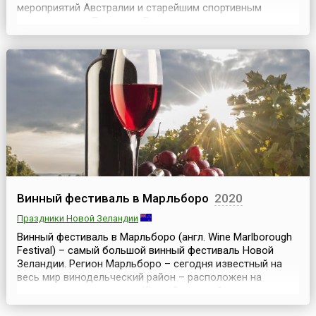
мероприятий Австралии и старейшим спортивным
состязанием в Тасмании. Регата проходит в течение трех
февральских дней, с субботы до понедельника. В
понедельник, день завершения регаты, установлен
национальный праздник. На время состязаний
судоходство...
Винный фестиваль в Марльборо
2020
Праздники Новой Зеландии
Винный фестиваль в Марльборо (англ. Wine Marlborough
Festival) – самый большой винный фестиваль Новой
Зеландии. Регион Марльборо – сегодня известный на
весь мир винодельческий район – расположен на
северо-востоке острова Южный, крупнейшего из
островов Новой Зеландии. Именно здесь каждый год