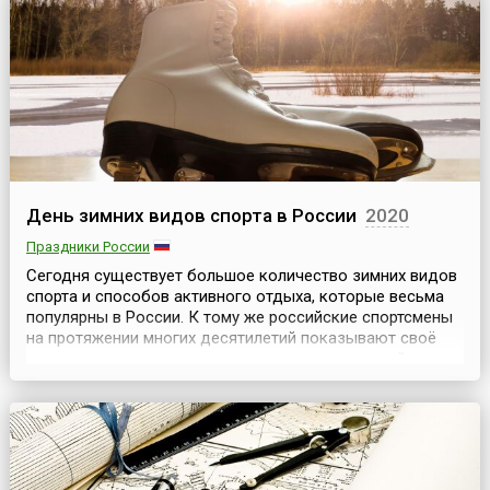
профессиональных праздников и памятных дней в
Вооруженных Силах Российской Федерации».С
инициативой учреждения празд...
День зимних видов спорта в России
2020
Праздники России
Сегодня существует большое количество зимних видов
спорта и способов активного отдыха, которые весьма
популярны в России. К тому же российские спортсмены
на протяжении многих десятилетий показывают своё
мастерство на соревнованиях различных уровней,
завоёвывая медали и устанавливая мировые рекорды.
Поэтому неудивительно, что не так давно было решено
учредить новый всероссийский праздник — День...