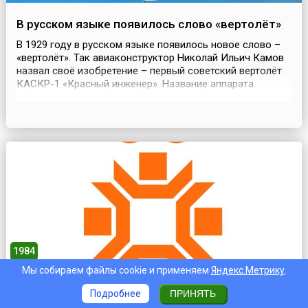
В русском языке появилось слово «вертолёт»
В 1929 году в русском языке появилось новое слово –
«вертолёт». Так авиаконструктор Николай Ильич Камов
назвал своё изобретение – первый советский вертолёт
КАСКР-1 «Красный инженер». Название аппарата
образовалось от фамилий авторов – Камов-
Скржинский. А самым ранним документом, в котором
было употреблено слово «вертолёт», является Протокол
заседания Технической Комиссии Центрального Совета
ОСОАВИ...
1984
Мы собираем файлы cookie и применяем
Яндекс.Метрику
.
Открылись XIV зимние Олимпийские игры в
Подробнее
ПРИНЯТЬ
Сараево (Югославия)