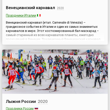
Венецианский карнавал
2020
Праздники Италии
Венецианский карнавал (итал. Carnevale di Venezia) –
грандиозное событие в Италии и один из самых знаменитых
карнавалов в мире. Этот костюмированный бал-маскарад –
самый старинный из всех карнавалов планеты, ежегодно
проходящий в Венеции. Традиционный Венецианский карнавал
продолжается более двух недель – дата его открытия зависит
от начала католического Великого поста, а заканчивается он
нака...
Лыжня России
2020
Праздники России