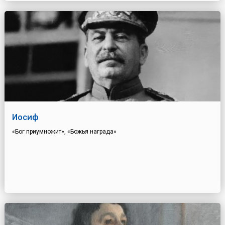
Иосиф
«Бог приумножит», «Божья награда»