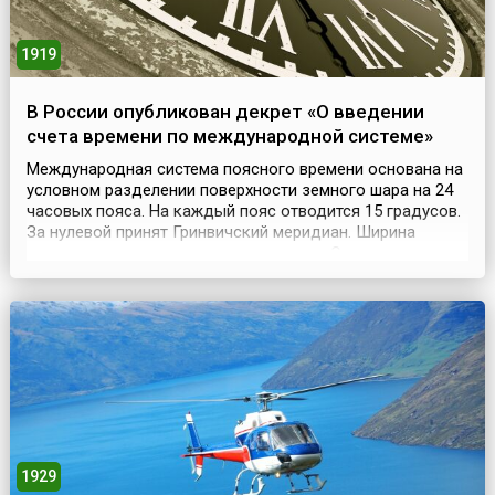
1919
В России опубликован декрет «О введении
счета времени по международной системе»
Международная система поясного времени основана на
условном разделении поверхности земного шара на 24
часовых пояса. На каждый пояс отводится 15 градусов.
За нулевой принят Гринвичский меридиан. Ширина
часового пояса определена не строго. Она согласуется
с административными границами.Например, территория
Китая находится в пределах пяти условных часовых
поясов, а в стране действует время одного...
1929