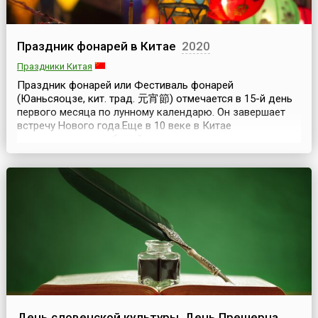
Праздник фонарей в Китае
2020
Праздники Китая
Праздник фонарей или Фестиваль фонарей
(Юаньсяоцзе, кит. трад. 元宵節) отмечается в 15-й день
первого месяца по лунному календарю. Он завершает
встречу Нового года.Еще в 10 веке в Китае
распространился обычай зажигать в эту ночь красочные
фонари. Обычно в центре города развешивали
множество фонарей самых разнообразных форм и
размеров, похожих на различных животных, на цветы и
фрукты. В деревнях у...
День словенской культуры, День Прешерна