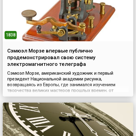
1838
Сэмюэл Морзе впервые публично
продемонстрировал свою систему
электромагнитного телеграфа
Сэмюэл Морзе, американский художник и первый
президент Национальной академии рисунка,
возвращаясь из Европы, где занимался изучением
творчества великих мастеров прошлых времен, от
своего попутчика на корабле узнал о воздействии тока
на магнит и о его способности мгновенно проходить по
длинному проводу. Художник загорелся идеей
применить электромагнетизм для передачи
сигналов.Морзе не имел глуб...