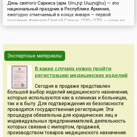
День святого Саркиса (арм. Սուրբ Սարգիս) — это
национальный праздник в Республике Армения,
ежегодно отмечаемый в конце января — первой
половине февраля.Святой Саркис (320—370) — один из
самых почитаемых святых Армянской апостольской
церкви и всего армянского народа. Святой Саркис был
родом из провинции Гамерек, жил и совершал подвиги
во времена правления императора Константина
Великого. Под вл...
Экспертные материалы
В каких случаях нужно пройти
регистрацию медицинских изделий
Сегодня в продаже представлен
большой выбор изделий медицинского назначения,
которые используются как в клиниках и больницах,
так и в быту. Для подтверждения их безопасности
проводится государственная регистрация. Эта
процедура обязательна для юридических лиц и
индивидуальных предпринимателей, деятельность
которых связана с импортом, продажей,
производством товаров медицинского назначения.