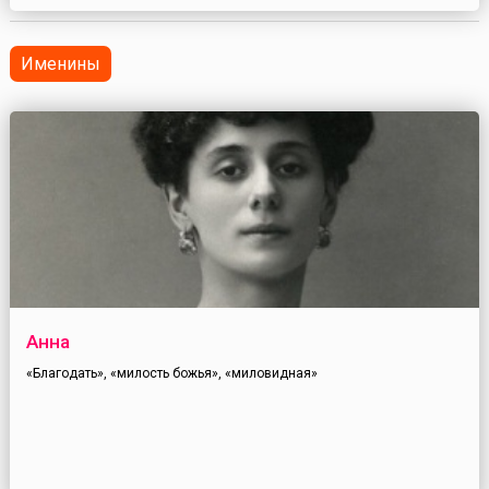
преподо...
Именины
Анна
«Благодать», «милость божья», «миловидная»