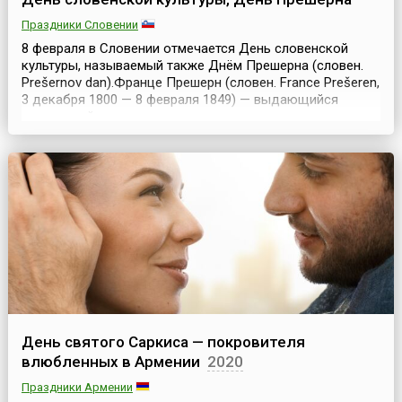
Праздники Словении
8 февраля в Словении отмечается День словенской
культуры, называемый также Днём Прешерна (словен.
Prešernov dan).Франце Прешерн (словен. France Prešeren,
3 декабря 1800 — 8 февраля 1849) — выдающийся
словенский поэт, основоположник литературного
словенского языка, представитель романтизма, писал
также на немецком языке. Сын фермера и садовода из
деревни Врба, Прешерн вырос на отцовском хут...
День святого Саркиса — покровителя
влюбленных в Армении
2020
Праздники Армении