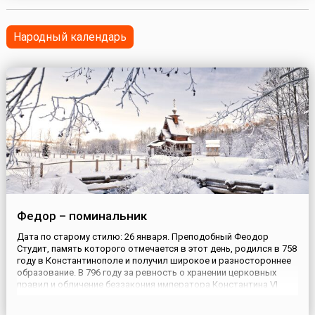
во вторые выходные февраля проходит Винный
фестиваль.Ежегодно здесь собираются гурманы и
любители ви...
Народный календарь
Федор – поминальник
Дата по старому стилю: 26 января. Преподобный Феодор
Студит, память которого отмечается в этот день, родился в 758
году в Константинополе и получил широкое и разностороннее
образование. В 796 году за ревность о хранении церковных
правил и обличение беззакония императора Константина VI
Багрянородного после жестоких мучений был сослан в
заточение. Позже, в царствование императрицы Ирины,