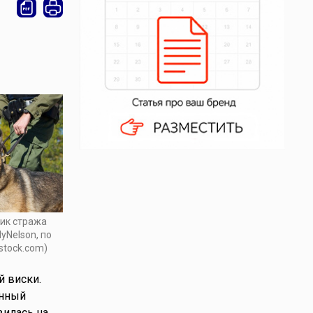
ик стража
lyNelson, по
stock.com)
й виски.
анный
вилась на