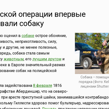
ской операции впервые
вали собаку
но оценил в
собаке
острое обоняние,
ивость, неприхотливость, силу,
у и другие, не менее полезные,
чередь, собака стала самым
ку
животным
, его
лучшим другом
и
 веке в Европе значительный размах
зование собак на полицейской
Собака – помощн
порядка (Фото: Kel
ла задействована
8 февраля
1816
лицензии Shutter
графстве Абердиншир, что на северо-
 при аресте преступной шайки, занимавшейся контрабандо
ольму Гиллеспи здорово помог бультерьер, надрессиров
на убегающих лошадей.
Лошадь
при таком нападении стано