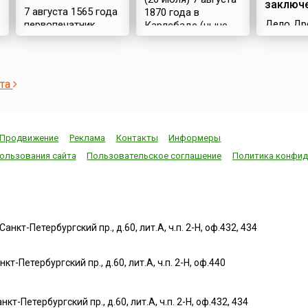
заключ
7 августа 1565 года
1870 года в
Дело Др
первопечатник
Карлсбаде (ныне
которое
Иван Федоров и
Карловы-Вары)
называл
его помощник Петр
русский поэт
«Делом»,
Мстиславец
Федор Иванович
широкую
приступили к
Тютчев написал
ста
известно
изданию в Москве
свое знаменитое
конце 19
«Часовника» –
стихотворение «Я
20 веков
следующей книги
встретил вас…»: Я
сыграло
после их
встретил вас — и
Продвижение
Реклама
Контакты
Информеры
роль в и
легендарного
все былоеВ
Франции
«Апостола»,
отжившем сердце
ользования сайта
Пользовательское соглашение
Политика конфид
в этот п
вышедшего годом
ожило;Я вспомнил
вызвав 
ранее, и второй из
время золотое —И
социаль
датированных
сердцу стало так
конфликт
русских печатных
тепло…Как поздней
1906).В 
книг.Работу
осени
нкт-Петербургский пр., д.60, лит.А, ч.п. 2-Н, оф.432, 434
капитан
завершили в конце
пороюБывают дни,
француз
сентября.
бывает час,Когда
еврей А
«Часовник»,
повеет вдруг
т-Петербургский пр., д.60, лит.А, ч.п. 2-Н, оф.440
Дрейфус
сборник
весноюИ что-то
обвинен 
повседневных
встрепенется в нас,
шпионаж
молитв,
—Так, весь обвеян
нкт-Петербургский пр., д.60, лит.А, ч.п. 2-Н, оф.432, 434