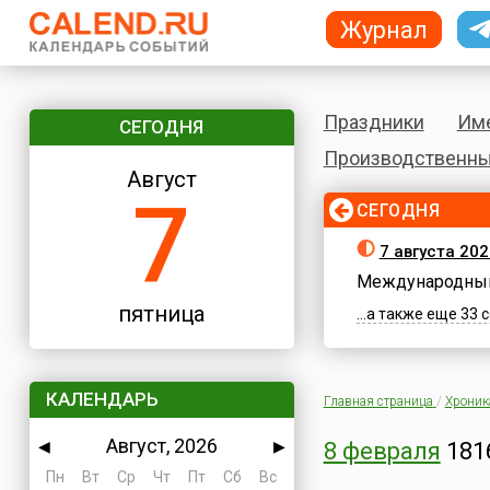
Журнал
Праздники
Им
СЕГОДНЯ
Производственны
Август
7
СЕГОДНЯ
7 августа 202
Международный
пятница
...а также еще 33
КАЛЕНДАРЬ
Главная страница
/
Хроник
Август, 2026
◀
▶
8 февраля
1816
Пн
Вт
Ср
Чт
Пт
Сб
Вс