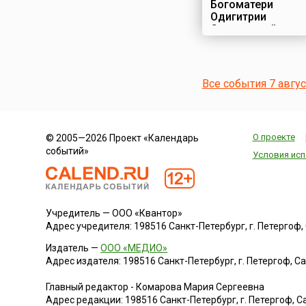
Богоматери
Одигитрии
Смоленской
Строительство
Новодевичьего
монастыря в
Все события 7 авгу
Москве началось
по указу великого
князя Московского
Василия III
О проекте
© 2005—2026 Проект «Календарь
Ивановича – в
событий»
честь взятия в
Условия исп
войне с литовцами
Смоленска, и
первоначально он
назывался
Учредитель — ООО «Квантор»
«Богородице-
Адрес учредителя: 198516 Санкт-Петербург, г. Петергоф, Са
Смоленский».
Монастырь
Издатель —
ООО «МЕДИО»
представлял собой
Адрес издателя: 198516 Санкт-Петербург, г. Петергоф, Санк
крепость,
обнесенную
Главный редактор - Комарова Мария Сергеевна
мощной
Адрес редакции:
198516
Санкт-Петербург, г. Петергоф
,
Са