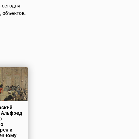
 сегодня
, объектов.
зский
 Альфред
с
но
рен к
енному