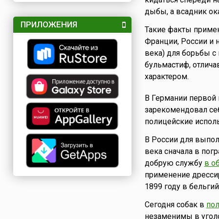
дыбы, а всадник ок
ПРИЛОЖЕНИЯ
Такие факты примен
Франции, России и 
века) для борьбы с
бульмастиф, отлича
характером.
В Германии первой 
зарекомендовал се
полицейские исполь
В России для выпол
века сначала в погр
добрую службу
в о
применение дресси
1899 году в бельгий
Сегодня собак в
пол
незаменимы в угол