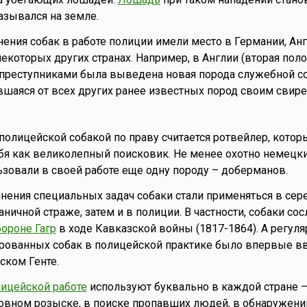
азывался на земле.
ения собак в работе полиции имели место в Германии, Анг
некоторых других странах. Например, в Англии (вторая пол
 преступниками была выведена новая порода служебной с
вшаяся от всех других ранее известных пород своим сви
полицейской собакой по праву считается ротвейлер, котор
бя как великолепный поисковик. Не менее охотно немецк
зовали в своей работе еще одну породу – доберманов.
нения специальных задач собаки стали применяться в сер
аничной страже, затем и в полиции. В частности, собаки со
бороне Гагр
в ходе Кавказской войны (1817-1864). А регул
рованных собак в полицейской практике было впервые в
ском Генте.
ицейской работе
используют буквально в каждой стране –
овном розыске, в поиске пропавших людей, в обнаружени