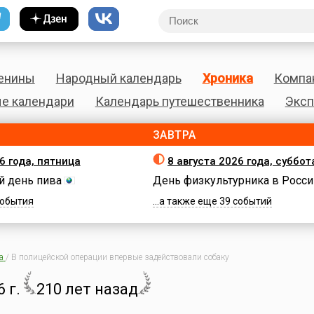
енины
Народный календарь
Хроника
Компа
е календари
Календарь путешественника
Эксп
ЗАВТРА
6 года, пятница
8 августа 2026 года, суббот
 день пива
День физкультурника в Росси
 события
...а также еще 39 событий
а
/
В полицейской операции впервые задействовали собаку
 г.
210 лет назад