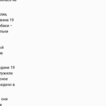
лии,
овина 19
обаки –
репым
ый
ие
едине 19
служили
ярное
ведено в
 они
и