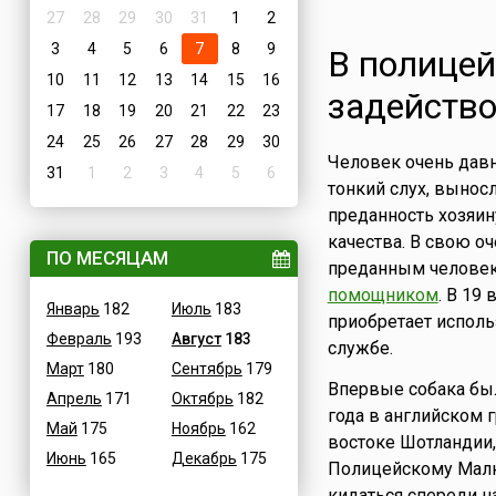
27
28
29
30
31
1
2
3
4
5
6
7
8
9
В полицей
10
11
12
13
14
15
16
задейство
17
18
19
20
21
22
23
24
25
26
27
28
29
30
Человек очень дав
31
1
2
3
4
5
6
тонкий слух, выносл
преданность хозяин
качества. В свою о
ПО МЕСЯЦАМ
преданным челове
помощником
. В 19
Январь
182
Июль
183
приобретает исполь
Февраль
193
Август
183
службе.
Март
180
Сентябрь
179
Впервые собака бы
Апрель
171
Октябрь
182
года в английском 
Май
175
Ноябрь
162
востоке Шотландии,
Июнь
165
Декабрь
175
Полицейскому Малк
кидаться спереди 