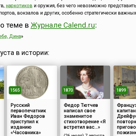
тв,
наркотиков
и оружия, без чего невозможно представить
опортов, вокзалов и других, особенно стратегически важных
о теме в
Журнале Calend.ru
:
ебе, Дина
»
густа в истории:
1565
1870
1899
Русский
Федор Тютчев
Францу
первопечатник
написал свое
капитан
Иван Федоров
знаменитое
Дрейфу
приступил к
стихотворение «Я
повтор
изданию
встретил вас…»
пригово
«Часовника»
пожизн
(26 июля) 7 августа