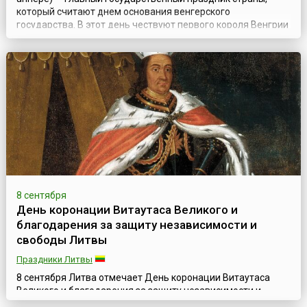
который считают днем основания венгерского
государства. В этот день чествуют первого короля Венгрии
— Иштвана I (970-975 — 1038).Первый король Венгрии,
Иштван (Стефан) I был официально коронован 20 августа
1000 года (годы правления 1000—1038). Иштван I правил
справедливо, щедро, мудро и заложи...
8 сентября
День коронации Витаутаса Великого и
благодарения за защиту независимости и
свободы Литвы
Праздники Литвы
8 сентября Литва отмечает День коронации Витаутаса
Великого и благодарения за защиту независимости и
свободы Великого княжества Литовского от Речи