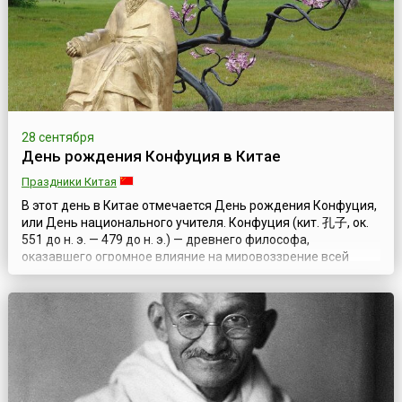
старшей дочери короля Норвегии Х...
28 сентября
День рождения Конфуция в Китае
Праздники Китая
В этот день в Китае отмечается День рождения Конфуция,
или День национального учителя. Конфуция (кит. 孔子, ок.
551 до н. э. — 479 до н. э.) — древнего философа,
оказавшего огромное влияние на мировоззрение всей
китайской цивилизации, — китайцы чтят уже более двух с
половиной тысяч лет. Конфуцианская философия
подразумевает самовоспитание, базирующееся на пяти
добродетелях: добросердечии, справе...