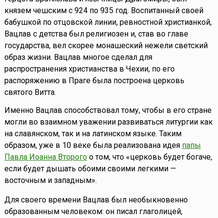
князем чешским с 924 по 935 год. Воспитанный своей
бабушкой по отцовской линии, ревностной христианкой,
Вацлав с детства был религиозен и, став во главе
государства, вел скорее монашеский нежели светский
образ жизни. Вацлав многое сделал для
распространения христианства в Чехии, по его
распоряжению в Праге была построена церковь
святого Витта.
Именно Вацлав способствовал тому, чтобы в его стране
могли во взаимном уважении развиваться литургии как
на славянском, так и на латинском языке. Таким
образом, уже в 10 веке была реализована идея
папы
Павла Иоанна Второго
о том, что «церковь будет богаче,
если будет дышать обоими своими легкими —
восточным и западным».
Для своего времени Вацлав был необыкновенно
образованным человеком: он писал глаголицей,