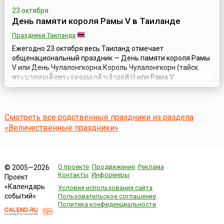
23 октября
День памяти короля Рамы V в Таиланде
Праздники Таиланда
Ежегодно 23 октября весь Таиланд отмечает
общенациональный праздник — День памяти короля Рамы
V или День Чулалонгкорна.Король Чулалонгкорн (тайск.
พระบาทสมเด็จพระจุลจอมเกล้าเจ้าอยู่หัว) или Рама V
унаследовал трон своего отца короля Монгкута. Он
родился 20 сентября 1853 года и был первым сыном
Королевы Рампхай Рамампирон (Тхепсириндры) и 9-ым
выжившим сыном короля Монгкута. Король Рама V вступ...
Смотреть все родственные праздники из раздела
«Величественные праздники»
О проекте
Продвижение
Реклама
© 2005—2026
Контакты
Информеры
Проект
«Календарь
Условия использования сайта
событий»
Пользовательское соглашение
Политика конфиденциальности