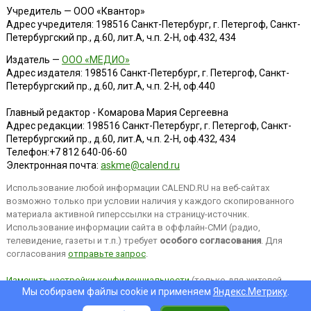
Учредитель — ООО «Квантор»
Адрес учредителя: 198516 Санкт-Петербург, г. Петергоф, Санкт-
Петербургский пр., д.60, лит.А, ч.п. 2-Н, оф.432, 434
Издатель —
ООО «МЕДИО»
Адрес издателя: 198516 Санкт-Петербург, г. Петергоф, Санкт-
Петербургский пр., д.60, лит.А, ч.п. 2-Н, оф.440
Главный редактор - Комарова Мария Сергеевна
Адрес редакции:
198516
Санкт-Петербург, г. Петергоф
,
Санкт-
Петербургский пр., д.60, лит.А, ч.п. 2-Н, оф.432, 434
Телефон:
+7 812 640-06-60
Электронная почта:
askme@calend.ru
Использование любой информации CALEND.RU на веб-сайтах
возможно только при условии наличия у каждого скопированного
материала активной гиперссылки на страницу-источник.
Использование информации сайта в оффлайн-СМИ (радио,
телевидение, газеты и т.п.) требует
особого согласования
. Для
согласования
отправьте запрос
.
Изменить настройки конфиденциальности
(только для жителей
Мы собираем файлы cookie и применяем
Яндекс.Метрику
.
EEA).