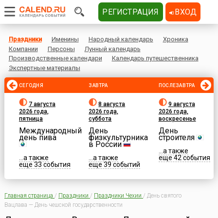
РЕГИСТРАЦИЯ
ВХОД
Праздники
Именины
Народный календарь
Хроника
Компании
Персоны
Лунный календарь
Производственные календари
Календарь путешественника
Экспертные материалы
СЕГОДНЯ
ЗАВТРА
ПОСЛЕЗАВТРА
7 августа
8 августа
9 августа
2026 года,
2026 года,
2026 года,
пятница
суббота
воскресенье
Международный
День
День
день пива
физкультурника
строителя
в России
...а также
...а также
...а также
еще 42 события
еще 33 события
еще 39 событий
Главная страница
/
Праздники
/
Праздники Чехии
/
День святого
Вацлава — День чешской государственности