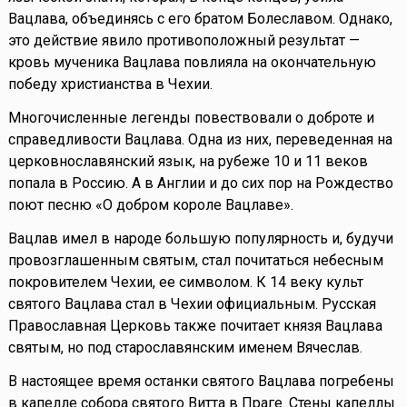
Вацлава, объединясь с его братом Болеславом. Однако,
это действие явило противоположный результат —
кровь мученика Вацлава повлияла на окончательную
победу христианства в Чехии.
Многочисленные легенды повествовали о доброте и
справедливости Вацлава. Одна из них, переведенная на
церковнославянский язык, на рубеже 10 и 11 веков
попала в Россию. А в Англии и до сих пор на Рождество
поют песню «О добром короле Вацлаве».
Вацлав имел в народе большую популярность и, будучи
провозглашенным святым, стал почитаться небесным
покровителем Чехии, ее символом. К 14 веку культ
святого Вацлава стал в Чехии официальным. Русская
Православная Церковь также почитает князя Вацлава
святым, но под старославянским именем Вячеслав.
В настоящее время останки святого Вацлава погребены
в капелле собора святого Витта в Праге. Стены капеллы