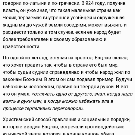
говорил по-латыни и по-гречески. В 924 году, получив
власть, он уже знал, что такая маленькая страна как
Чехия, терзаемая внутренней усобицей и окруженная
жадными до чужой земли соседями, может выжить и
расцвести только в том случае, если ее народ будет
более требователен к своему образованию и
нравственности.
По одной из легенд, вступая на престол, Вацлав сказал,
что хочет править так, чтобы в стране его был мир,
чтобы судьи судили справедливо и чтобы народ жил по
законам Божьим. В этом он сам подавал пример. Будучи
набожным человеком, правил он твердой рукой. И вот
что он умел:
«отличать одно от другого; знал, когда надо
взять в руки меч, а когда можно избежать зла в
процессе терпеливых переговоров»
.
Христианский способ правления и социальные порядки,
которые вводил Вацлав, встречали противодействие
языческой знати, которая, в конце концов, убила