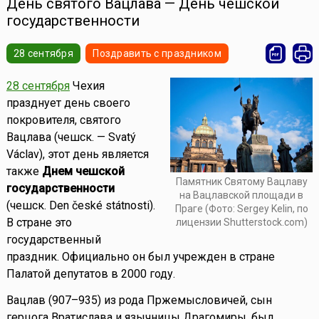
День святого Вацлава — День чешской
государственности
28 сентября
Поздравить с праздником
28 сентября
Чехия
празднует день своего
покровителя, святого
Вацлава (чешск. — Svatý
Václav), этот день является
также
Днем чешской
Памятник Святому Вацлаву
государственности
на Вацлавской площади в
(чешск. Den české státnosti).
Праге (Фото: Sergey Kelin, по
В стране это
лицензии Shutterstock.com)
государственный
праздник. Официально он был учрежден в стране
Палатой депутатов в 2000 году.
Вацлав (907–935) из рода Пржемысловичей, сын
герцога Вратислава и язычницы Драгомиры, был