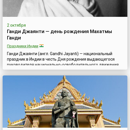
2 октября
Ганди Джаянти — день рождения Махатмы
Ганди
Праздники Индии
Ганди Джаянти (англ. Gandhi Jayanti) — национальный
праздник в Индии в честь Дня рождения выдающегося
руководителя национально-освободительного движения
индийского народа Мохандаса Карамчанда Ганди (англ.
Mohandas Karamchand Gandhi) — официально названного в
Индии Отцом нации. Праздник ежегодно отмечается 2
октября в стране повсеместно и является одним из трех
официально провозглашенных национальн...