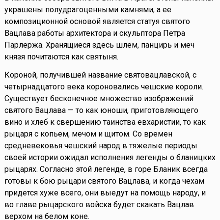
украшены полудрагоценными камнями, а ее
композиционной основой является статуя святого
Вацлава работы архитектора и скульптора Петра
Парлержа. Хранящиеся здесь шлем, панцирь и меч
князя почитаются как святыня.
Короной, получившей название святовацлавской, с
четырнадцатого века короновались чешские короли.
Существует бесконечное множество изображений
святого Вацлава — то как юноши, приготовляющего
вино и хлеб к свершению таинства евхаристии, то как
рыцаря с копьем, мечом и щитом. Со времен
средневековья чешский народ в тяжелые периоды
своей истории ожидал исполнения легенды о бланицких
рыцарях. Согласно этой легенде, в горе Бланик всегда
готовы к бою рыцари святого Вацлава, и когда чехам
придется хуже всего, они выедут на помощь народу, и
во главе рыцарского войска будет скакать Вацлав
верхом на белом коне.