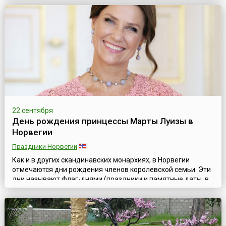
Посполитой.Витаутас, или Витовт (лит. Vytautas, 1350—
1430), с 1392 года великий князь Литвы, сын Кейстута.
После унии Литвы с Польшей 1385 года Витаутас (Витовт),
опираясь на литовских и русских бояр, живших в русских
областях Литвы, боролся за неза...
22 сентября
День рождения принцессы Марты Луизы в
Норвегии
Праздники Норвегии
Как и в других скандинавских монархиях, в Норвегии
отмечаются дни рождения членов королевской семьи. Эти
дни называют флаг-днями (праздники и памятные даты, в
честь которых в установленных законодательством местах
поднимается государственный флаг).22 сентября в
Норвегии отмечается День рождения принцессы Марты
Луизы (норв. Märtha Louise, 22 сентября 1971 года),