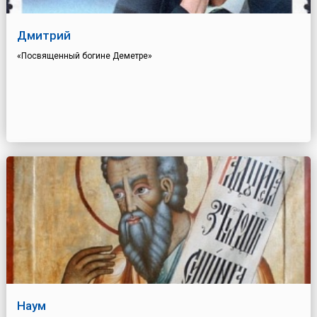
Дмитрий
«Посвященный богине Деметре»
Наум