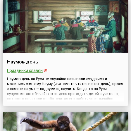
знак...
Наумов день
Праздники славян
Наумов день на Руси не случайно называли «мудрым» и
молились святому Науму (чья память чтится в этот день), прося
«навести на ум» — надоумить, научить. Когда-то на Руси
существовал обычай в этот день приводить детей к учителю,
которого почитали особо, считая его работу чрезвычайно
важной и трудной. Тем более, что к этому времени урожай был
собран, а работы по хозяйству у детей было немного. По...