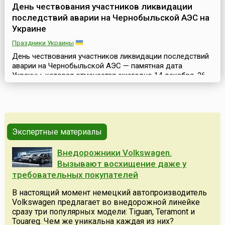
День чествования участников ликвидации
последствий аварии на Чернобыльской АЭС на
Украине
Праздники Украины
День чествования участников ликвидации последствий
аварии на Чернобыльской АЭС — памятная дата
Украины, которая отмечается ежегодно 14 декабря. 26
апреля 1986 года произошла одна из крупнейших аварий
на атомных электростанциях — авария на
Чернобыльской АЭС (ЧАЭС). С целью достойного
празднования мужества, самоотверженности и
высокого профессионализма участников ликвидации
Экспертные материалы
последствий авари...
Внедорожники Volkswagen.
Вызывают восхищение даже у
требовательных покупателей
В настоящий момент немецкий автопроизводитель
Volkswagen предлагает во внедорожной линейке
сразу три популярных модели: Tiguan, Teramont и
Touareg. Чем же уникальна каждая из них?