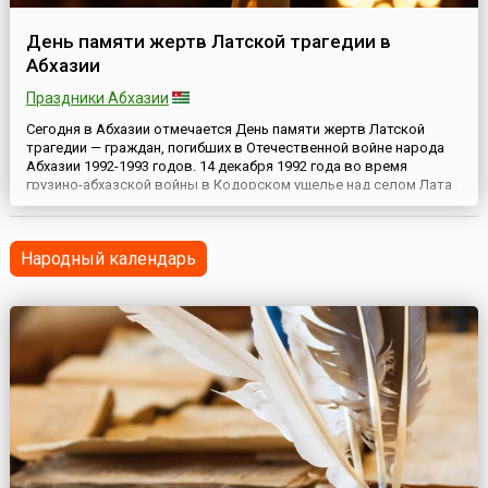
День памяти жертв Латской трагедии в
Абхазии
Праздники Абхазии
Сегодня в Абхазии отмечается День памяти жертв Латской
трагедии — граждан, погибших в Отечественной войне народа
Абхазии 1992-1993 годов. 14 декабря 1992 года во время
грузино-абхазской войны в Кодорском ущелье над селом Лата
(Гульрипшского района) войска Госсовета Грузии сбили
российский вертолет, совершавший гуманитарный рейс из
блокадного города Ткуарчала в город Гудауту. В результате э...
Народный календарь