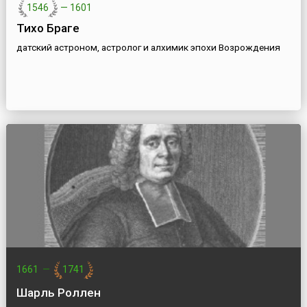
1546
—
1601
Тихо Браге
датский астроном, астролог и алхимик эпохи Возрождения
1661
—
1741
Шарль Роллен