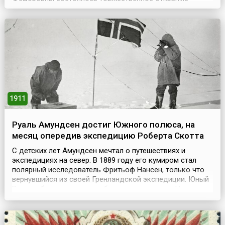
Верхних торговых рядов — крупного торгового
комплекса в центре Москвы. Здание будущего ГУМа
было построено в 1890–1893 годах по проекту
архитектора А.Н. Померанцева и инженера В.Г. Шухова и
выдержано в псевдорусс...
1911
Руаль Амундсен достиг Южного полюса, на
месяц опередив экспедицию Роберта Скотта
С детских лет Амундсен мечтал о путешествиях и
экспедициях на север. В 1889 году его кумиром стал
полярный исследователь Фритьоф Нансен, только что
вернувшийся из своей Гренландской экспедиции. Юный
Роальд был потрясен сообщениями о походе Нансена
через покрытый льдом остров, он мечтал, что однажды
станет таким же знаменитым.Проучившись два года на
медицинском факультете и получив наследство п...