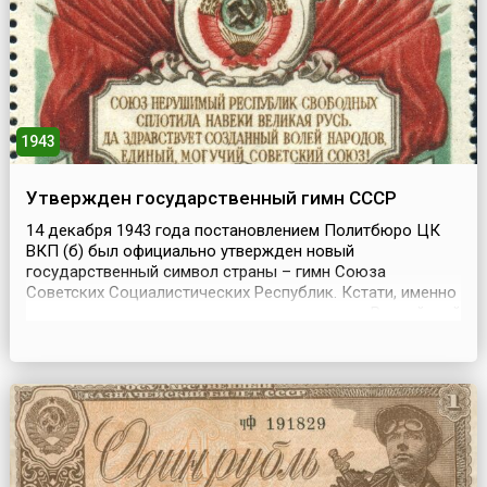
1943
Утвержден государственный гимн СССР
14 декабря 1943 года постановлением Политбюро ЦК
ВКП (б) был официально утвержден новый
государственный символ страны – гимн Союза
Советских Социалистических Республик. Кстати, именно
его музыка и текст легли в основу гимна уже Российской
Федерации.С момента образования СССР в 1922 году в
качестве гимна страны использовалась французская
песня «Интернационал», посвященная Парижской
коммуне. Муз...