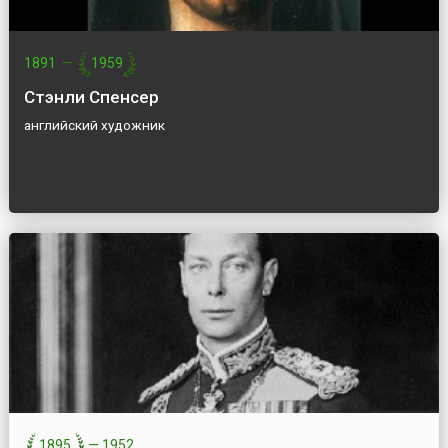
1891
—
1959
Стэнли Спенсер
английский художник
1895
—
1952