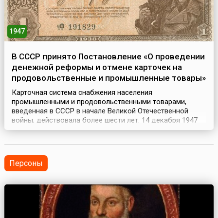
1947
В СССР принято Постановление «О проведении
денежной реформы и отмене карточек на
продовольственные и промышленные товары»
Карточная система снабжения населения
промышленными и продовольственными товарами,
введенная в СССР в начале Великой Отечественной
войны, действовала более шести лет. 14 декабря 1947
года вышло Постановление Совета Министров СССР и
ЦК ВКП(б) «О проведении денежной реформы и отмене
карточек на продовольственные и промышленные
товары». Согласно этому документу все наличные
Персоны
деньги граждан и орган...