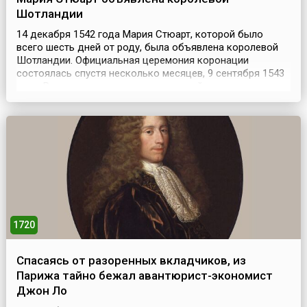
Шотландии
14 декабря 1542 года Мария Стюарт, которой было
всего шесть дней от роду, была объявлена королевой
Шотландии. Официальная церемония коронации
состоялась спустя несколько месяцев, 9 сентября 1543
года. Регентом страны при малолетней королеве стал
Джеймс Гамильтон, второй граф Арран, ближайший
родственник Марии Стюарт и её наследник. В
Шотландию вернулись дворяне-эмигранты —
сторонники союза с А...
1720
Спасаясь от разоренных вкладчиков, из
Парижа тайно бежал авантюрист-экономист
Джон Ло