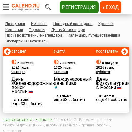
РЕГИСТРАЦИЯ
ВХОД
Праздники
Именины
Народный календарь
Хроника
Компании
Персоны
Лунный календарь
Производственные календари
Календарь путешественника
Экспертные материалы
СЕГОДНЯ
ЗАВТРА
ПОСЛЕЗАВТРА
6 августа
7 августа
8 августа
2026 года,
2026 года,
2026 года,
четверг
пятница
суббота
День
Международный
День
Железнодорожных
день пива
физкультурника
войск
в России
России
...а также
...а также
...а также
еще 33 события
еще 41 событие
еще 33 события
Главная страница
/
Календарь
/
14 декабря 2019 года — праздники,
памятные даты, именины, народный календарь, хроника, персоны,
дни городов