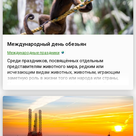
Международный день обезьян
Международные праздники
Среди праздников, посвящённых отдельным
представителям животного мира, редким или
исчезающим видам животных, животным, играющим
заметную роль в жизни того или народа или страны,
Международный день обезьян (англ. Monkey Day) стоит
особняком. А связано это не только с особенностями
животного, которому он посвящён, но и с тем, каким
образом он появился. Обезьяны (лат. Haplorhini) —
подотряд млеко...