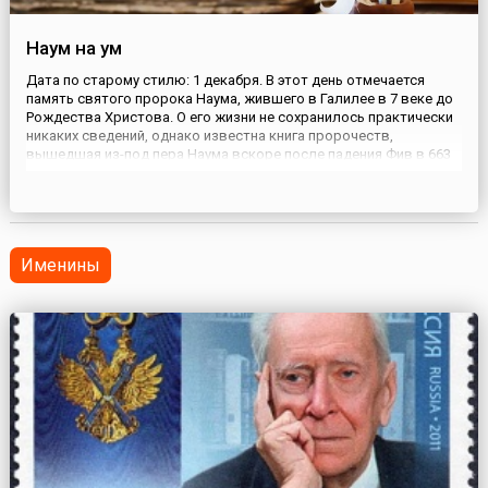
Наум на ум
Дата по старому стилю: 1 декабря. В этот день отмечается
память святого пророка Наума, жившего в Галилее в 7 веке до
Рождества Христова. О его жизни не сохранилось практически
никаких сведений, однако известна книга пророчеств,
вышедшая из-под пера Наума вскоре после падения Фив в 663
году до нашей эры. Действие книги происходит в Ниневии —
столице могущественного ассирийского царства. Наум пр...
Именины