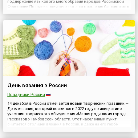
поддержание языкового многообразия народов Российской
Федерации.Праздник приурочен ко дню рождения башкирского
поэта и просветителя Акмуллы (настоящее имя — Мифтахетдин
Камалетдинович Камалетдинов), который занимает в культуре
Башки...
День вязания в России
Праздники России
14 декабря в России отмечается новый творческий праздник —
День вязания, который появился в 2022 году по инициативе
участниц творческого объединения «Малая родина» из города
Рассказово Тамбовской области. Этот населённый пункт
считается столицей вязания в России, и даже на его гербе
изображен клубок ниток — как символ вековых традиций
местных жителей.Дата праздника 14 декабря приурочена к