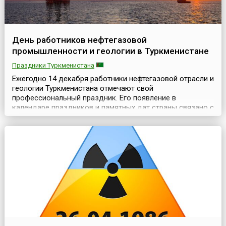
День работников нефтегазовой
промышленности и геологии в Туркменистане
Праздники Туркменистана
Ежегодно 14 декабря работники нефтегазовой отрасли и
геологии Туркменистана отмечают свой
профессиональный праздник. Его появление в
календаре праздников и памятных дат страны связано с
важным экономическим событием 2009 года,
затрагивающим нефтегазовый комплекс государства.
Именно тогда был введен в эксплуатацию газопровод
«Туркменистан-Китай». Важное экономическое
соглашение о строительстве ...