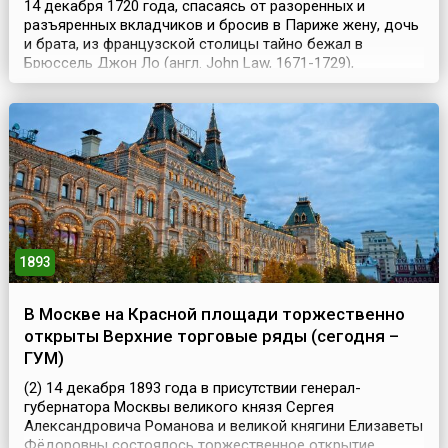
14 декабря 1720 года, спасаясь от разоренных и
разъяренных вкладчиков и бросив в Париже жену, дочь
и брата, из французской столицы тайно бежал в
Брюссель Джон Ло (англ. John Law, 1671-1729),
английский авантюрист-экономист, сумевший поставить
под свой контроль все финансы Франции. До этого Ло,
шотландский эмигрант, покинувший родину под страхом
суда за убийство на дуэли, смог возвыситься до по...
1893
В Москве на Красной площади торжественно
открыты Верхние торговые ряды (сегодня –
ГУМ)
(2) 14 декабря 1893 года в присутствии генерал-
губернатора Москвы великого князя Сергея
Александровича Романова и великой княгини Елизаветы
Фёдоровны состоялось торжественное открытие