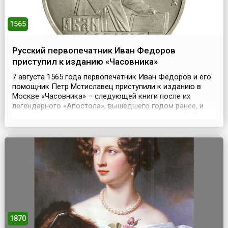
1565
Русский первопечатник Иван Федоров
приступил к изданию «Часовника»
7 августа 1565 года первопечатник Иван Федоров и его
помощник Петр Мстиславец приступили к изданию в
Москве «Часовника» – следующей книги после их
легендарного «Апостола», вышедшего годом ранее, и
второй из датированных русских печатных книг.Работу
завершили в конце сентября. «Часовник», сборник
повседневных молитв, использовавшийся также при
обучении грамоте, разошелся быстро, после чего посл...
1870