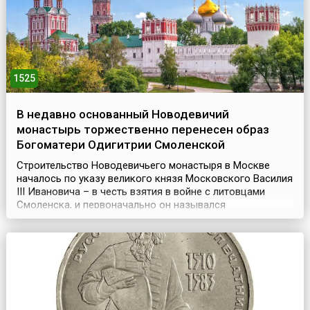
1525
В недавно основанный Новодевичий
монастырь торжественно перенесен образ
Богоматери Одигитрии Смоленской
Строительство Новодевичьего монастыря в Москве
началось по указу великого князя Московского Василия
III Ивановича – в честь взятия в войне с литовцами
Смоленска, и первоначально он назывался
«Богородице-Смоленский». Монастырь представлял
собой крепость, обнесенную мощной крепостной стеной
с 12 башнями.Год спустя, (28 июля) 7 августа 1525 года,
сюда из Благовещенского собора московского Кремля
...