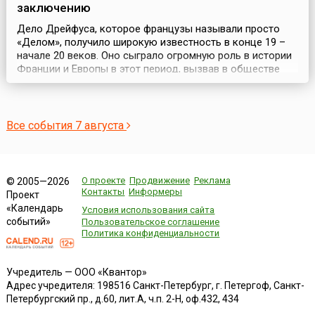
заключению
Дело Дрейфуса, которое французы называли просто
«Делом», получило широкую известность в конце 19 –
начале 20 веков. Оно сыграло огромную роль в истории
Франции и Европы в этот период, вызвав в обществе
социальный конфликт (1896-1906).В 1894 году капитан
французской армии еврей Альфред Дрейфус был
обвинен в шпионаже в пользу Германии и осужден на
пожизненную каторгу. 5 января 1895 года после су...
Все события 7 августа
О проекте
Продвижение
Реклама
© 2005—2026
Контакты
Информеры
Проект
«Календарь
Условия использования сайта
событий»
Пользовательское соглашение
Политика конфиденциальности
Учредитель — ООО «Квантор»
Адрес учредителя: 198516 Санкт-Петербург, г. Петергоф, Санкт-
Петербургский пр., д.60, лит.А, ч.п. 2-Н, оф.432, 434