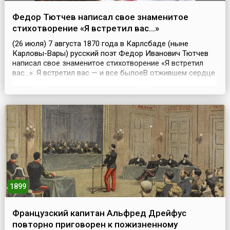
Федор Тютчев написал свое знаменитое
стихотворение «Я встретил вас…»
(26 июля) 7 августа 1870 года в Карлсбаде (ныне
Карловы-Вары) русский поэт Федор Иванович Тютчев
написал свое знаменитое стихотворение «Я встретил
вас…»: Я встретил вас — и все былоеВ отжившем сердце
ожило;Я вспомнил время золотое —И сердцу стало так
тепло…Как поздней осени пороюБывают дни, бывает
час,Когда повеет вдруг весноюИ что-то встрепенется в
нас, —Так, весь обвеян д...
1899
Французский капитан Альфред Дрейфус
повторно приговорен к пожизненному