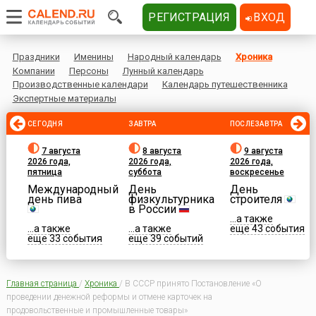
РЕГИСТРАЦИЯ
ВХОД
Праздники
Именины
Народный календарь
Хроника
Компании
Персоны
Лунный календарь
Производственные календари
Календарь путешественника
Экспертные материалы
СЕГОДНЯ
ЗАВТРА
ПОСЛЕЗАВТРА
7 августа
8 августа
9 августа
2026 года,
2026 года,
2026 года,
пятница
суббота
воскресенье
Международный
День
День
день пива
физкультурника
строителя
в России
...а также
...а также
...а также
еще 43 события
еще 33 события
еще 39 событий
Главная страница
/
Хроника
/
В СССР принято Постановление «О
проведении денежной реформы и отмене карточек на
продовольственные и промышленные товары»