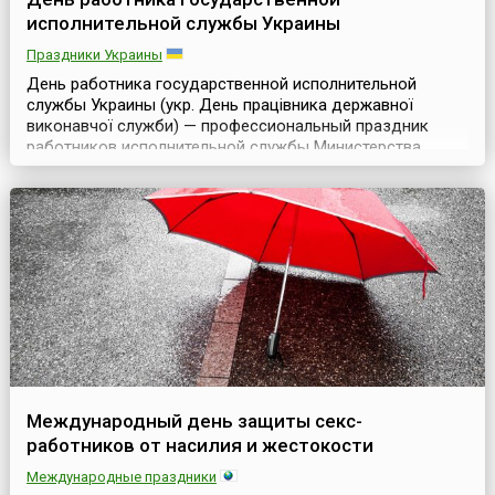
исполнительной службы Украины
Праздники Украины
День работника государственной исполнительной
службы Украины (укр. День працівника державної
виконавчої служби) — профессиональный праздник
работников исполнительной службы Министерства
юстиции Украины, который отмечается в стране с 2009
года ежегодно 17 декабря. В официальном календаре
профессиональных праздников он появился после
подписания соответствующего указа президентом
страны Виктором ...
Международный день защиты секс-
работников от насилия и жестокости
Международные праздники