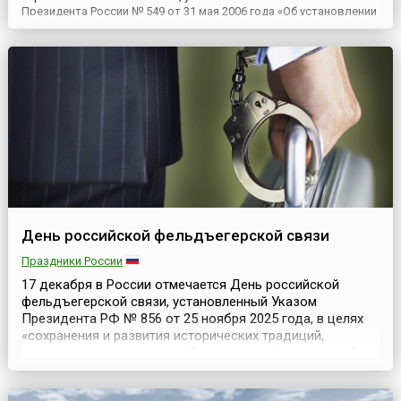
Президента России № 549 от 31 мая 2006 года «Об установлении
профессиональных праздников и памятных дней в
Вооруженных Силах Российской Федерации». Впервые в
качестве профессионального праздника День РВСН был
установлен Указом Президента РФ № ...
День российской фельдъегерской связи
Праздники России
17 декабря в России отмечается День российской
фельдъегерской связи, установленный Указом
Президента РФ № 856 от 25 ноября 2025 года, в целях
«сохранения и развития исторических традиций,
повышения престижа службы в органах федеральной
фельдъегерской связи». До принятия этого документа
День сотрудников Государственной фельдъегерской