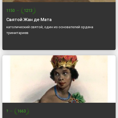
1150
—
1213
Святой Жан де Мата
католический святой, один из основателей ордена
тринитариев
?
—
1663