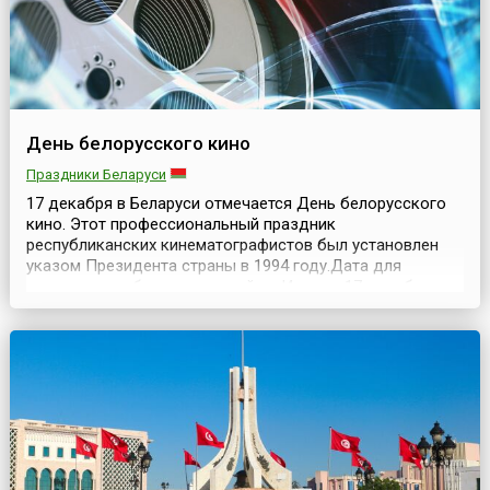
День белорусского кино
Праздники Беларуси
17 декабря в Беларуси отмечается День белорусского
кино. Этот профессиональный праздник
республиканских кинематографистов был установлен
указом Президента страны в 1994 году.Дата для
праздника выбрана не случайно. Именно 17 декабря
1924 года вышло постановление Совета Народных
комиссаров «О кинопроизводстве в БССР». В тот же
день при Наркомпросе было создано Государственное
управление по делам...