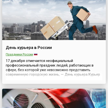
службы отмечался в этот день неофициально.
Фельдъегерь (от не...
День курьера в России
Праздники России
17 декабря отмечается неофициальный
профессиональный праздник людей, работающих в
сфере, без которой уже невозможно представить
современную городскую жизнь, — День курьера.Курьер
(от фр. courrier — «гонец, вестник, бегун», от лат. curro —
«бегу») — человек, нанимаемый в организацию для
доставки до нужного адресата сообщений, писем, иной
корреспонденции, а также небольших грузов.В античное
...