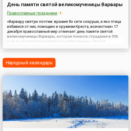
День памяти cвятой великомученицы Варвары
Православные праздники
«Варвару святую почтим: вражия бо сети сокруши, и яко птица
избавися от них, помощию и оружием Креста, всечестная».17
декабря православный мир отмечает день памяти святой
великомученицы Варвары, которая понесла страдания в 306
году в царствование императора Максимиана. Святая
великомученица Варвара родилась в городе Илиополе, в
знатной языческой семье. Она была единственной дочерью
одного ...
Народный календарь