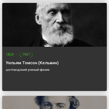
1824
—
1907
Уильям Томсон (Кельвин)
шотландский ученый-физик