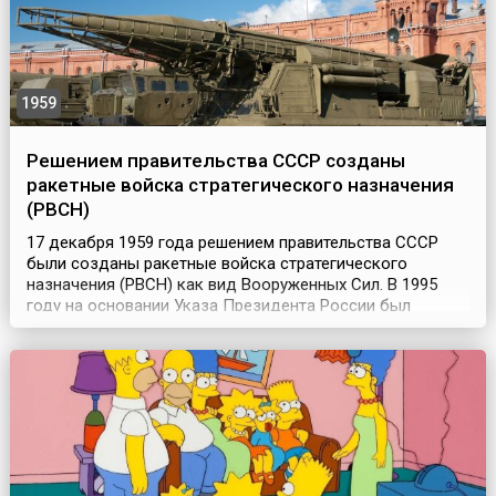
1959
Решением правительства СССР созданы
ракетные войска стратегического назначения
(РВСН)
17 декабря 1959 года решением правительства СССР
были созданы ракетные войска стратегического
назначения (РВСН) как вид Вооруженных Сил. В 1995
году на основании Указа Президента России был
установлен праздник стратегических ракетчиков — День
РВСН, который отмечается 17 декабря. Вообще история
РВСН неразрывно связана с развитием ракетного и
ракетно-ядерного оружия. Материальной основой
создани...