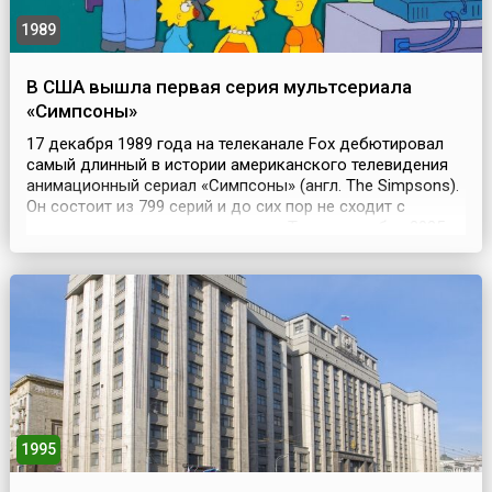
1989
В США вышла первая серия мультсериала
«Симпсоны»
17 декабря 1989 года на телеканале Fox дебютировал
самый длинный в истории американского телевидения
анимационный сериал «Симпсоны» (англ. The Simpsons).
Он состоит из 799 серий и до сих пор не сходит с
мировых телевизионных экранов. Так, в сентябре 2025
года состоялась премьера 37-го сезона сериала.В
мультике затронуты многие аспекты культурной и
социальной жизни Америки, но, прежде всего, эт...
1995