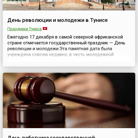
День революции и молодежи в Тунисе
Праздники Туниса
Ежегодно 17 декабря в самой северной африканской
стране отмечается государственный праздник — День
революции и молодежи.Эта памятная дата была
учреждена совсем недавно, в честь молодежной
революции 2010-2011 годов, которая привела к отставке
президента Туниса Зин эль-Абидина Бен Али 14 января
2011 года. Изначально День отмечался именно 14
января, но в 2022 году Указом президента страны
праздно...
День работника государственной