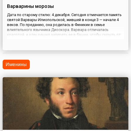
Варварины морозы
Дата по старому стилю: 4 декабря. Сегодня отмечается память
святой Варвары Илиопольской, жившей в конце 3 — начале 4
веков. По преданию, она родилась в Финикии в семье
влиятельного язычника Диоскора. Варвара отличалась
красотой, и отец решил запереть ее в башне, чтобы скрыть от
посторонних глаз. В период заточения девушка смотрела в
окно, изучала открывавшийся ей мир и предавалась
размышлениям. В ...
Именины