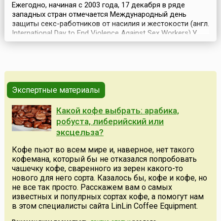
Ежегодно, начиная с 2003 года, 17 декабря в ряде
западных стран отмечается Международный день
защиты секс-работников от насилия и жестокости (англ.
International Day to End Violence Against Sex Workers).У
этой даты, призванной обратить внимание общества на
проблемы, связанные с жестокостью и насилием,
которым нередко подвергаются работники сферы
сексуальных услуг, есть своя традиция, получивша...
Экспертные материалы
Какой кофе выбрать: арабика,
робуста, либерийский или
эксцельза?
Кофе пьют во всем мире и, наверное, нет такого
кофемана, который бы не отказался попробовать
чашечку кофе, сваренного из зерен какого-то
нового для него сорта. Казалось бы, кофе и кофе, но
не все так просто. Расскажем вам о самых
известных и популрных сортах кофе, а помогут нам
в этом специалисты сайта LinLin Coffee Equipment.