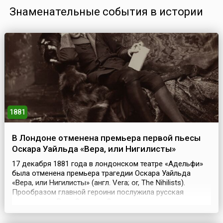
Знаменательные события в истории
1881
В Лондоне отменена премьера первой пьесы
Оскара Уайльда «Вера, или Нигилисты»
17 декабря 1881 года в лондонском театре «Адельфи»
была отменена премьера трагедии Оскара Уайльда
«Вера, или Нигилисты» (англ. Vera; or, The Nihilists).
Прообразом главной героини послужила русская
террористка Вера Засулич. Спектакль сняли по
политическим причинам. В марте 1881 года от рук
террориста погиб российский царь Александр II, а в