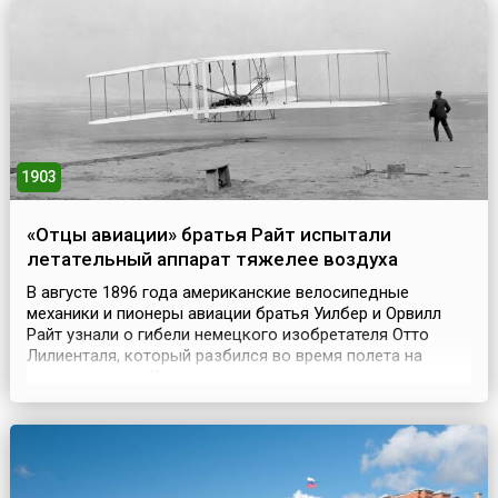
сентябре - президент США Джеймс Гарфилд. Пьеса
был...
1903
«Отцы авиации» братья Райт испытали
летательный аппарат тяжелее воздуха
В августе 1896 года американские велосипедные
механики и пионеры авиации братья Уилбер и Орвилл
Райт узнали о гибели немецкого изобретателя Отто
Лилиенталя, который разбился во время полета на
своем планере. Как ни странно, но именно это известие
укрепило их в мысли создать летательный аппарат
тяжелее воздуха, снабженный двигателем и системой
управления. Братья Райт разработали систему горизон...