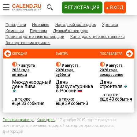
РЕГИСТРАЦИЯ
ВХОД
Праздники
Именины
Народный календарь
Хроника
Компании
Персоны
Лунный календарь
Производственные календари
Календарь путешественника
Экспертные материалы
СЕГОДНЯ
ЗАВТРА
ПОСЛЕЗАВТРА
7 августа
8 августа
9 августа
2026 года,
2026 года,
2026 года,
пятница
суббота
воскресенье
Международный
День
День
день пива
физкультурника
строителя
в России
...а также
...а также
...а также
еще 43 события
еще 33 события
еще 39 событий
Главная страница
/
Календарь
/
17 декабря 2019 года — праздники,
памятные даты, именины, народный календарь, хроника, персоны,
дни городов