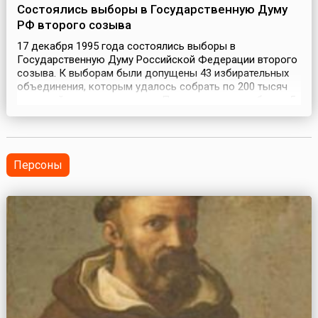
Состоялись выборы в Государственную Думу
РФ второго созыва
17 декабря 1995 года состоялись выборы в
Государственную Думу Российской Федерации второго
созыва. К выборам были допущены 43 избирательных
объединения, которым удалось собрать по 200 тысяч
подписей в свою поддержку.По результатам выборов 5-
процентный барьер перешагнули четыре объединения:
Коммунистическая партия РФ (КПРФ), Либерально-
демократическая партия России (ЛДПР), Наш дом –
Россия (НДР...
Персоны