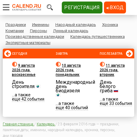
РЕГИСТРАЦИЯ
ВХОД
Праздники
Именины
Народный календарь
Хроника
Компании
Персоны
Лунный календарь
Производственные календари
Календарь путешественника
Экспертные материалы
СЕГОДНЯ
ЗАВТРА
ПОСЛЕЗАВТРА
9 августа
10 августа
11 августа
2026 года,
2026 года,
2026 года,
воскресенье
понедельник
вторник
День
Международный
День
строителя
день
белого
биодизеля
гриба
...а также
еще 42 события
...а также
...а также
еще 33 события
еще 40 событий
Главная страница
/
Календарь
/
23 февраля 2016 года — праздники,
памятные даты, именины, народный календарь, хроника, персоны,
дни городов