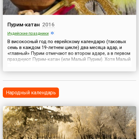
Пурим-катан
2016
Иудейские праздники
В високосный год по еврейскому календарю (таковых
семь в каждом 19-летнем цикле) два месяца адар, и
«главный» Пурим отмечают во втором адаре, а в первом
празднуют Пурим-катан (или Малый Пурим). Хотя Малый
Пурим — это своего рода подготовка к главному
празднику, который состоится через месяц. Но по
традициям празднования он всё же имеет некоторые
отличия. Так, в день Пурим-катан не читают свито...
Народный календарь