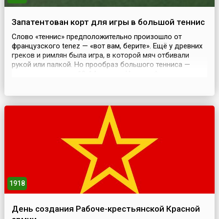
Запатентован корт для игры в большой теннис
Слово «теннис» предположительно произошло от
французского tenez — «вот вам, берите». Ещё у древних
греков и римлян была игра, в которой мяч отбивали
рукой или палкой. Но прообраз большого тенниса —
существовавшая в 13-14 веках в Италии, Франции и
Англии игра «джидоко»: в ней прыгающий через сетку
мяч отбивали надетыми на руку рукавицей, деревянным
щитком или кожаным ремнём. В «джидоко» игр...
1918
День создания Рабоче-крестьянской Красной