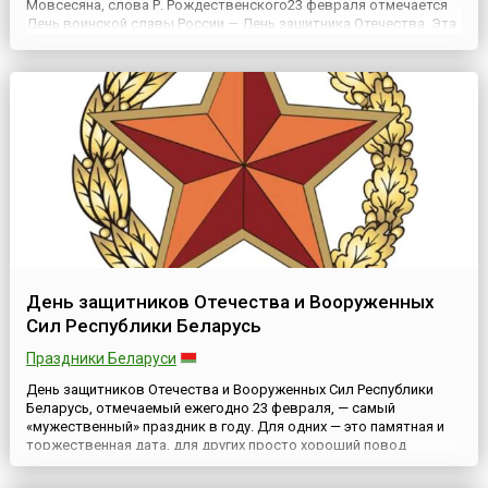
Мовсесяна, слова Р. Рождественского23 февраля отмечается
День воинской славы России — День защитника Отечества. Эта
дата установлена Федеральным законом № 32-ФЗ «О днях
воинской славы (победных днях) России», принятым Госуда...
День защитников Отечества и Вооруженных
Сил Республики Беларусь
Праздники Беларуси
День защитников Отечества и Вооруженных Сил Республики
Беларусь, отмечаемый ежегодно 23 февраля, — самый
«мужественный» праздник в году. Для одних — это памятная и
торжественная дата, для других просто хороший повод
собраться с друзьями. Так или иначе, но День защитников
Отечества — это, прежде всего, общереспубликанский