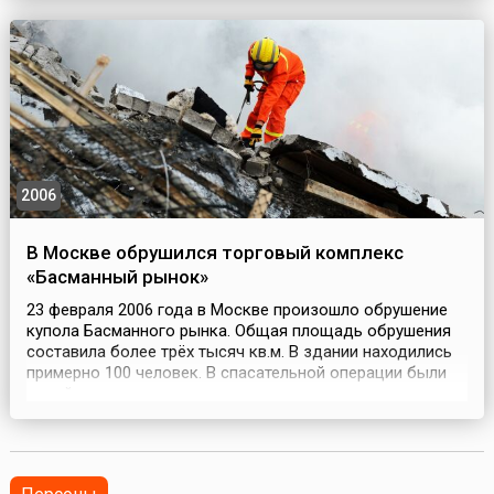
прав человека и основных свобод, и включает все
вопросы, относящиеся к толкованию и применению
Конвенц...
2006
В Москве обрушился торговый комплекс
«Басманный рынок»
23 февраля 2006 года в Москве произошло обрушение
купола Басманного рынка. Общая площадь обрушения
составила более трёх тысяч кв.м. В здании находились
примерно 100 человек. В спасательной операции были
задействованы все поисково-спасательные отряды
Москвы, специалисты Государственного центрального
спасательного отряда МЧС России, Мособлспаса,
представители других министерств и ведомств. Р...