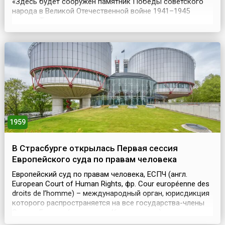
«Здесь будет сооружен памятник Победы советского
народа в Великой Отечественной войне 1941–1945
годов». Тогда же вокруг посадили деревья, заложили
парк, который назвали именем Победы. Поклонная гора
– пологий холм на западе от центра Москвы, между
реками Сетунь и Филька. Когда-то гора находилась ...
1959
В Страсбурге открылась Первая сессия
Европейского суда по правам человека
Европейский суд по правам человека, ЕСПЧ (англ.
European Court of Human Rights, фр. Cour européenne des
droits de l’homme) – международный орган, юрисдикция
которого распространяется на все государства-члены
Совета Европы (сегодня их 46 государств),
ратифицировавшие Европейскую конвенцию о защите