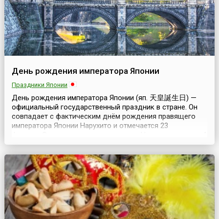
День рождения императора Японии
Праздники Японии
День рождения императора Японии (яп. 天皇誕生日) —
официальный государственный праздник в стране. Он
совпадает с фактическим днём ​​рождения правящего
императора Японии Нарухито и отмечается 23
февраля.Свои монаршие полномочия Нарухито получил 1
мая 2019 года в результате отречения от престола его
отца императора Акихито, который добровольно
покинул престол и удалился на покой, передав трон
своему ...