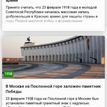
армии
Принято считать, что 23 февраля 1918 года в молодой
Советской Республике началась массовая запись
добровольцев в Красную армию для защиты страны в
годы Первой мировой войны и формирование
красноармейских отрядов, которые сразу вступили в
бой с немцами под Псковом и Нарвой, остановив их
наступление. Поэтому именно эту дату считают Днем
основания Рабоче-крестьянской Красной армии
(РККА).После Ок...
1958
В Москве на Поклонной горе заложен памятник
Победы
23 февраля 1958 года на Поклонной горе в Москве был
установлен памятный гранитный знак с надписью: