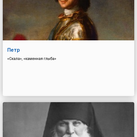
Петр
«Скала», «каменная глыба»