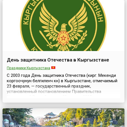
праздник, имеющий вековую историю. Считается, что День
защитника Отечеств...
День защитника Отечества в Кыргызстане
Праздники Кыргызстана
С 2003 года День защитника Отечества (кирг. Мекенди
коргоочунун белгиленчү күнү) в Кыргызстане, отмечаемый
23 февраля, — государственный праздник,
установленный постановлением Правительства
Кыргызской Республики от 20 января 2003 года в целях
военно-патриотического воспитания подрастающего
поколения, создания условий для оказания почета и
достойного уважения ветеранов войны и Вооруженных
сил Кыргы...