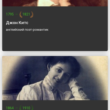
1795
—
1821
Джон Китс
английский поэт-романтик
1864
—
1910