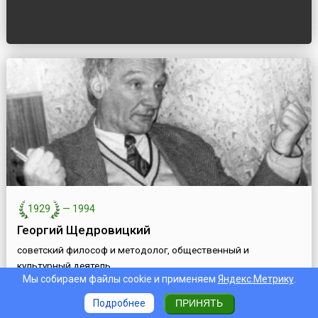
1929
—
1994
Георгий Щедровицкий
советский философ и методолог, общественный и
культурный деятель
Мы собираем файлы cookie и применяем
Яндекс.Метрику
.
Подробнее
ПРИНЯТЬ