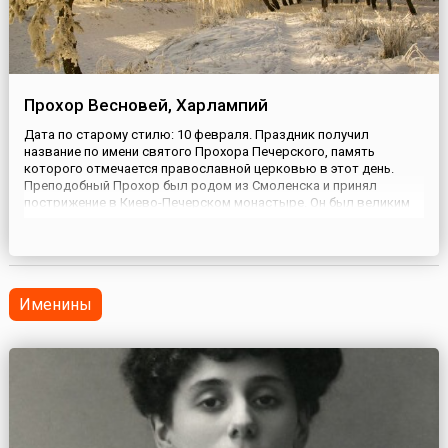
Прохор Весновей, Харлампий
Дата по старому стилю: 10 февраля. Праздник получил
название по имени святого Прохора Печерского, память
которого отмечается православной церковью в этот день.
Преподобный Прохор был родом из Смоленска и принял
пострижение в Киево-Печерском монастыре. Он был великим
подвижником по строгому воздержанию, вместо хлеба
употреблявший лебеду, за что получил прозвище «лебедника».
Скончался преподобный в ...
Именины