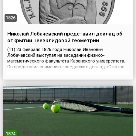
1826
Николай Лобачевский представил доклад об
открытии неевклидовой геометрии
(11) 23 февраля 1826 года Николай Иванович
Лобачевский выступал на заседании физико-
математического факультета Казанского университета.
Он представил вниманию заседавших доклад «Сжатое
изложение начал геометрии со строгим
доказательством теоремы о параллельных». В своем
докладе Николай Иванович Лобачевский изложил
основы новой геометрии, в которой нарушаются
общепринятые представления. В «...
1874