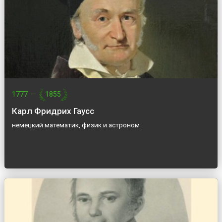
1777
—
1855
Карл Фридрих Гаусс
немецкий математик, физик и астроном