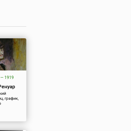
—
1919
Ренуар
кий
ц, график,
р