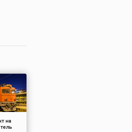
нт на
атель