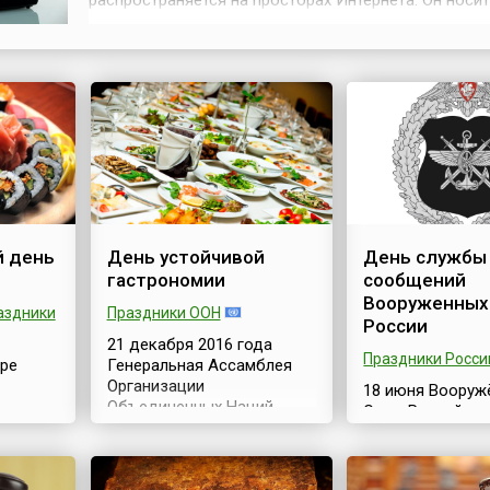
распространяется на просторах Интернета. Он носит
название Международный день паники (англ. Internat
Panic Day).Впервые услышав такое необычное назв
праздника, человек может всерьёз озадачиться в 
понять, что же празднуе...
 день
День устойчивой
День службы
гастрономии
сообщений
Вооруженных
аздники
Праздники ООН
России
21 декабря 2016 года
Праздники Росси
ире
Генеральная Ассамблея
Организации
18 июня Вооруж
Объединенных Наций
Силы Российск
своей резолюцией №
Федерации отм
ень
71/246 провозгласила 18
День службы в
онное
июня Днём устойчивой
сообщений.