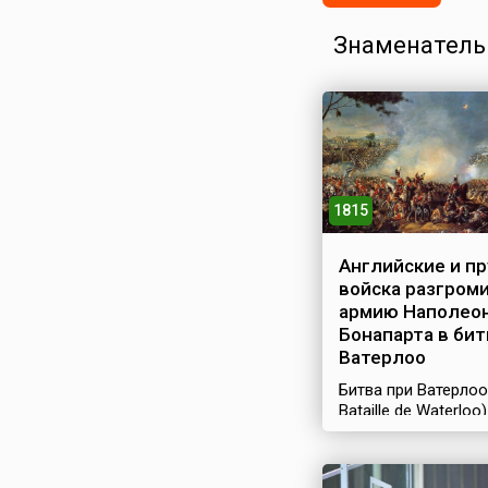
Знаменатель
1815
Английские и пр
войска разгром
армию Наполео
Бонапарта в бит
Ватерлоо
Битва при Ватерлоо
Bataille de Waterloo
финалом знамениты
дней» Наполеона –
периода его втори