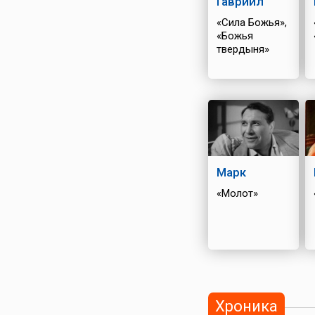
Гавриил
«Сила Божья»,
«Божья
твердыня»
Марк
«Молот»
Хроника