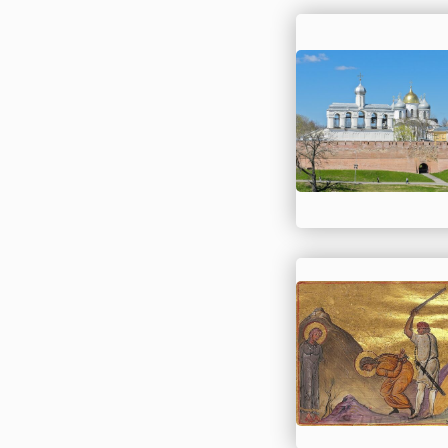
лидером Азербайд
Гейдаром Алиевым
«Государственной
программы по защи
человека». Можно с
что с этого времен
обеспечение прав
человека в Респуб
было определено о.