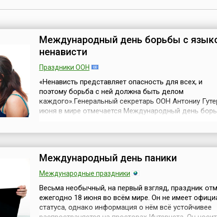
Международный день борьбы с язык
ненависти
Праздники ООН
«Ненависть представляет опасность для всех, и
поэтому борьба с ней должна быть делом
каждого».Генеральный секретарь ООН Антониу Гут
июня в мире отмечается Международный день борь
языком ненависти (англ. International Day for Counter
Speech) – дата, учреждённая Генеральной Ассамбл
Организации Объединенных Наций в 2021 году. Это
напоминает нам о том, что слова могут...
Международный день паники
Международные праздники
Весьма необычный, на первый взгляд, праздник от
ежегодно 18 июня во всём мире. Он не имеет офици
статуса, однако информация о нём всё устойчивее