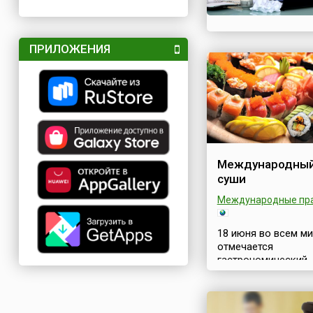
ПРИЛОЖЕНИЯ
Международный
суши
Международные пр
18 июня во всем м
отмечается
гастрономический
праздник –
Международный д
суши. Это традици