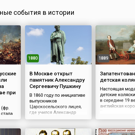
ные события в истории
1880
1889
усские
В Москве открыт
Запатентован
или
памятник Александру
детская коля
на
Сергеевичу Пушкину
Настоящая мода
ве при
детские коляск
В 1860 году по инициативе
в середине 19 в
выпускников
английская кор
Царскосельского лицея,
 (фр.
Виктория, мног
где учился Александр
) стала
мама, захотела 
Пушкин, начался сбор
х «ста
со своими малы
средств на сооружение
королевскому па
памятника поэту. Но
чного
Вскоре мода на