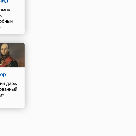
нид
омок
,
обный
»
ор
ий дар»,
ованный
м»