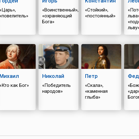
Гордей
Игорь
Константин
Лео
«Царь»,
«Воинственный»,
«Стойкий»,
«Пот
«повелитель»
«охраняющий
«постоянный»
льва»
Бога»
«под
льву
Михаил
Николай
Петр
Фед
«Кто как Бог»
«Победитель
«Скала»,
«Бож
народов»
«каменная
«дар
глыба»
Бого