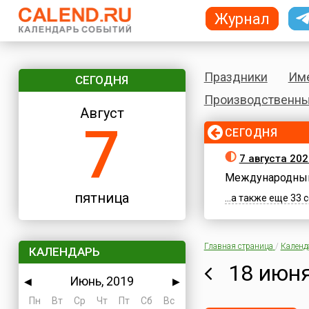
Журнал
Праздники
Им
СЕГОДНЯ
Производственны
Август
7
СЕГОДНЯ
7 августа 202
Международный
пятница
...а также еще 33
Главная страница
/
Календ
КАЛЕНДАРЬ
18 июня
Июнь, 2019
◀
▶
Пн
Вт
Ср
Чт
Пт
Сб
Вс