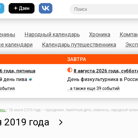
енины
Народный календарь
Хроника
Компа
е календари
Календарь путешественника
Эксп
ЗАВТРА
6 года, пятница
8 августа 2026 года, суббот
 день пива
День физкультурника в Росси
 события
...а также еще 39 событий
арь
/
18 июня 2019 года — праздники, памятные даты, именины, народный календ
 2019 года