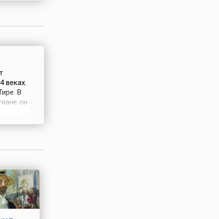
мэ –
т
 веках.
ире. В
тиане он
мог
ание