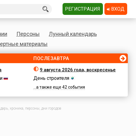
РЕГИСТРАЦИЯ
ВХОД
нии
Персоны
Лунный календарь
ертные материалы
ПОСЛЕЗАВТРА
а
9 августа 2026 года, воскресенье
и
День строителя
...а также еще 42 события
арь, хроника, персоны, дни городов