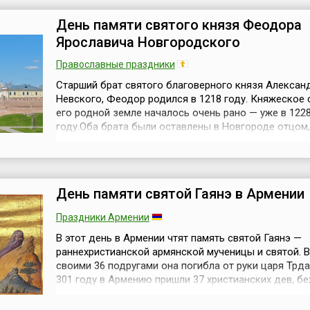
жана
отмечать ежегодно 18
направлена на
июня. Эта дата знаменует
обеспечение пра
День памяти святого князя Феодора
важный день для
свобод граждан
Ярославича Новгородского
те прав
сообщества историков
Туркменистана,
читать,
Республики Молдова. В
прописанных и
Православные праздники
и
этот день в 1989 году б...
гарантированны
Старший брат святого благоверного князя Алексан
Конституцией,
лике
Невского, Феодор родился в 1218 году. Княжеское
регистрацию и 
..
в соответствие 
его родной земле началось очень рано — уже в 122
нормативных пр
году.Оба брата были оставлены в Новгороде отцом
акт...
Ярославом Всеволодовичем, как представители его 
Не прошло и года, как юным княжичам пришлось по
город; буйные новгородцы постановили на вече при
другого князя. В 1...
День памяти святой Гаянэ в Армении
Праздники Армении
В этот день в Армении чтят память святой Гаянэ —
раннехристианской армянской мученицы и святой. В
своими 36 подругами она погибла от руки царя Трдата
301 году в Армению пришли 37 христианских дев, б
из Рима вследствие гонений на христиан. Царь Трдат
предоставил им крышу над головой, пообещав защи