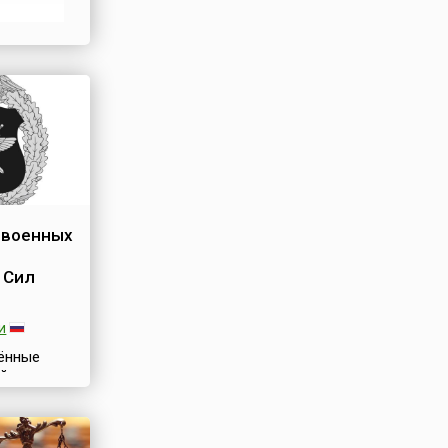
ional
ание
попытке
 военных
 Сил
и
ённые
ой
ечают
оенных