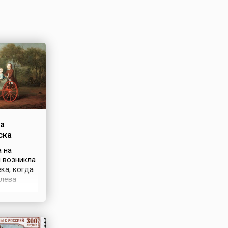
а
ска
 на
и возникла
ека, когда
олева
одетная
сама гулять
шами по
рку.
 коляски