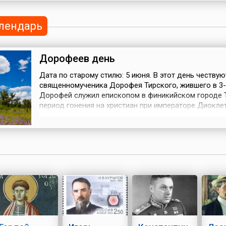
римлян. Однако, красота одной из девушек – Рипси
поразила цар...
лендарь
Дорофеев день
Дата по старому стилю: 5 июня. В этот день чествую
священномученика Дорофея Тирского, жившего в 3-4
Дорофей служил епископом в финикийском городе Т
период гонения на христиан при императоре Диокле
скрывался от язычников; вернуться в Тир епископ с
только после того, как на трон взошел император
Константин, издавший Миланский эдикт. Такое назв
получил документ, прово...