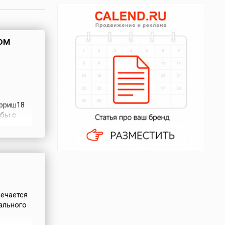
ом
ерриш18
бы с
ing Hate
еей
т день
мечается
ального