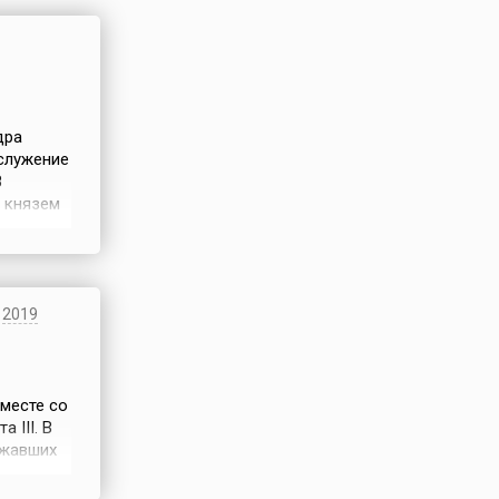
в и
х
дра
 служение
приведение
с законом
8
авовых
, князем
власти.
кинуть
звать
2019
месте со
 III. В
ежавших
 III
тить от