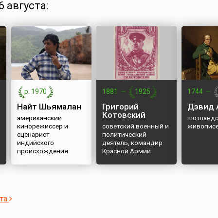
 августа:
р. 1970
1881
—
1925
1744
—
Найт Шьямалан
Григорий
Дэвид 
Котовский
американский
шотландс
кинорежиссер и
советский военный и
живопис
сценарист
политический
индийского
деятель, командир
происхождения
Красной Армии
ста