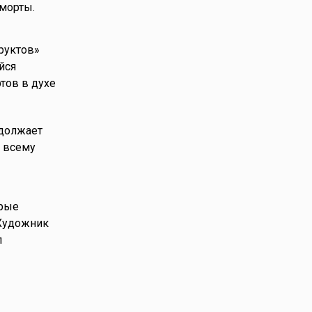
морты.
руктов»
йся
тов в духе
одолжает
 всему
орые
 Художник
л