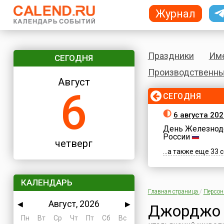
Журнал
Праздники
Им
СЕГОДНЯ
Производственны
Август
6
СЕГОДНЯ
6 августа 202
День Железнод
России
четверг
...а также еще 33
КАЛЕНДАРЬ
Главная страница
/
Персо
Август, 2026
◀
▶
Джорджо
Пн
Вт
Ср
Чт
Пт
Сб
Вс