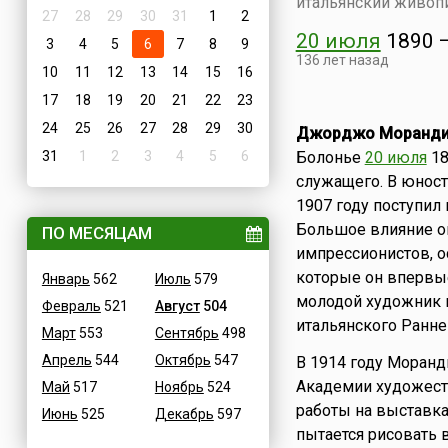
итальянский живоп
27
28
29
30
31
1
2
20 июля
1890
3
4
5
6
7
8
9
136 лет назад
10
11
12
13
14
15
16
17
18
19
20
21
22
23
24
25
26
27
28
29
30
Джорджо Моранд
31
1
2
3
4
5
6
Болонье
20 июля
18
служащего. В юнос
1907 году поступил
Большое влияние ок
ПО МЕСЯЦАМ
импрессионистов, о
которые он впервые
Январь
562
Июль
579
молодой художник 
Февраль
521
Август
504
итальянского Ранне
Март
553
Сентябрь
498
Апрель
544
Октябрь
547
В 1914 году Моранд
Академии художеств
Май
517
Ноябрь
524
работы на выставка
Июнь
525
Декабрь
597
пытается рисовать 