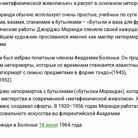
 «метафизической живописью» и рисует в основном натюр
оранди обычно использует очень простые, учебные по сути
и, вазами, стаканами и бутылками – «Бутыли и ваза для ф
тические работы Джорджо Моранди пленяли своей кажуще
ейшем художник прославился именно как мастер натюрмор
ма.
ди был избран почетным членом Академии Болоньи. Он пр
м натюрморты, которые со временем становятся известны
атюрморт с семью предметами в форме тондо»(1945),
952).
ерию натюрмортов с бутылками («бутылки Моранди»), кот
м мастерства в современной «метафизической живописи».
ажи, создавал офорты. В 1930–1956 годах Моранди работа
ровального искусства во флорентийской Академии.
анди в Болонье
18 июня
1964 года.