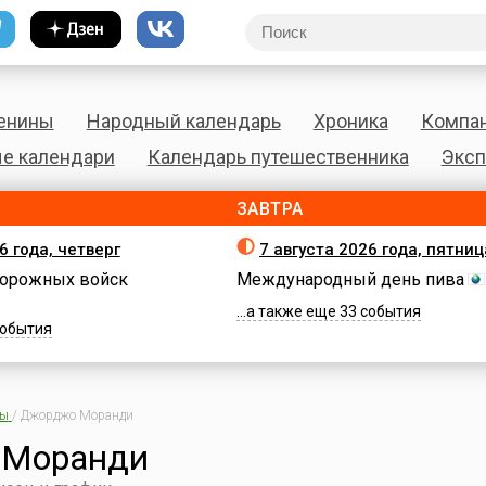
енины
Народный календарь
Хроника
Компа
е календари
Календарь путешественника
Эксп
ЗАВТРА
6 года, четверг
7 августа 2026 года, пятниц
орожных войск
Международный день пива
...а также еще 33 события
 события
ны
/
Джорджо Моранди
 Моранди