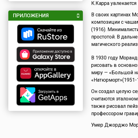
К.Карра увлекается
В своих картинах М
ПРИЛОЖЕНИЯ
композиции с чашам
(1916). Минималис
простотой. В дальн
магического реализ
В 1930 году Моран
рисовать в основно
миру — «Большой н
«Натюрморт»(1951-1
Он создал целую с
считаются эталоно
также рисовал пейз
профессором грави
Умер Джорджо Мор