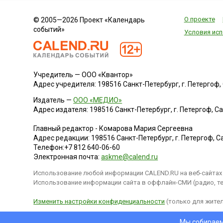
О проекте
© 2005—2026 Проект «Календарь
событий»
Условия исп
Учредитель — ООО «Квантор»
Адрес учредителя: 198516 Санкт-Петербург, г. Петергоф, Са
Издатель —
ООО «МЕДИО»
Адрес издателя: 198516 Санкт-Петербург, г. Петергоф, Санк
Главный редактор - Комарова Мария Сергеевна
Адрес редакции:
198516
Санкт-Петербург, г. Петергоф
,
Са
Телефон:
+7 812 640-06-60
Электронная почта:
askme@calend.ru
Использование любой информации CALEND.RU на веб-сайтах 
Использование информации сайта в оффлайн-СМИ (радио, тел
Изменить настройки конфиденциальности
(только для жител
Мы собираем