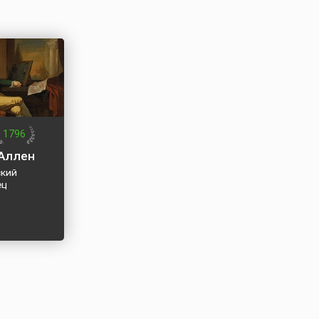
1796
Аллен
кий
ец