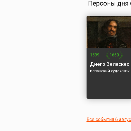
Персоны дня 6
1599
—
1660
Диего Веласкес
испанский художник
Все события 6 авгу