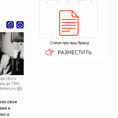
ди (Фото
ра, до 1965
livery.io,
)
вил свои
ами и
ико и