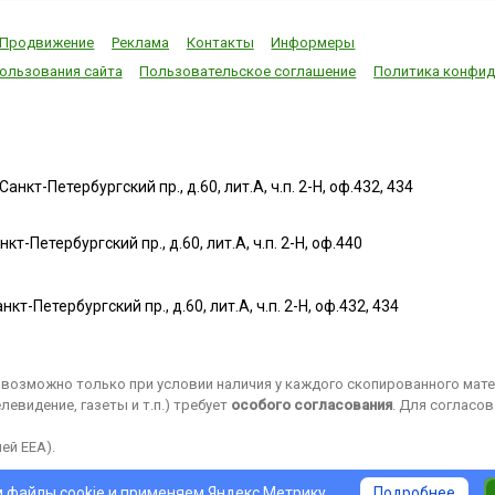
Продвижение
Реклама
Контакты
Информеры
ользования сайта
Пользовательское соглашение
Политика конфид
нкт-Петербургский пр., д.60, лит.А, ч.п. 2-Н, оф.432, 434
т-Петербургский пр., д.60, лит.А, ч.п. 2-Н, оф.440
нкт-Петербургский пр., д.60, лит.А, ч.п. 2-Н, оф.432, 434
возможно только при условии наличия у каждого скопированного матер
евидение, газеты и т.п.) требует
особого согласования
. Для согласо
ей EEA).
 файлы cookie и применяем
Яндекс.Метрику
.
Подробнее