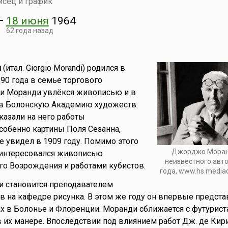
исец и график
—
18 июня
1964
62 года назад
и
(итал. Giorgio Morandi) родился в
90 года в семье торгового
ти Моранди увлёкся живописью и в
 в Болонскую Академию художеств.
азали на него работы
собенно картины Поля Сезанна,
 увидел в 1909 году. Помимо этого
Джорджо Моран
интересовался живописью
неизвестного авто
го Возрождения и работами кубистов.
года, www.hs.mediade
и становится преподавателем
 на кафедре рисунка. В этом же году он впервые предста
х в Болонье и Флоренции. Моранди сближается с футурист
в их манере. Впоследствии под влиянием работ Дж. де Кир