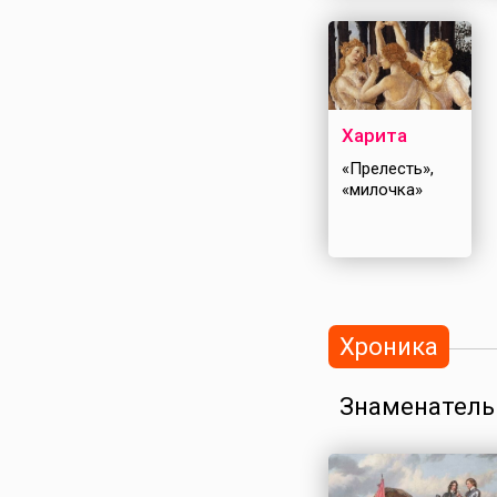
Харита
«Прелесть»,
«милочка»
Хроника
Знаменатель