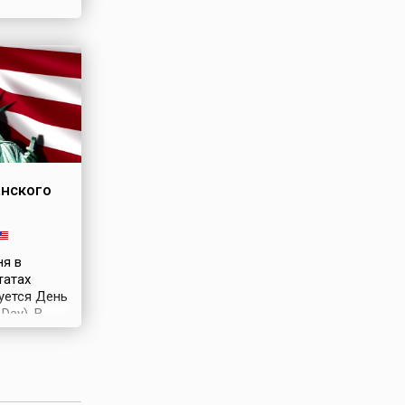
раздник,
нской
нского
ня в
татах
уется День
 Day). В
иканцы
флагами,
вляя свой
обенный
но-