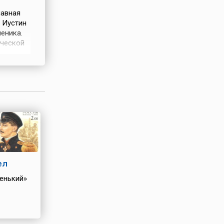
лавная
 Иустин
еника.
еческой
ованию
ние в
юдали,
ел
енький»