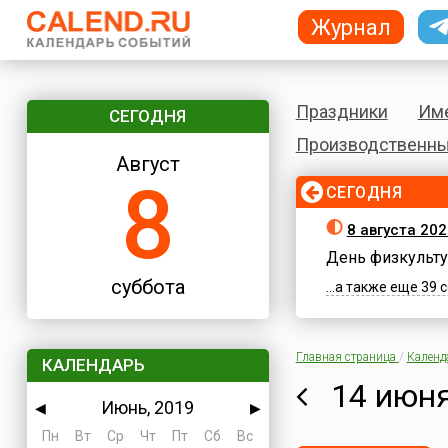
Журнал
Праздники
Им
СЕГОДНЯ
Производственны
Август
8
СЕГОДНЯ
8 августа 202
День физкульту
суббота
...а также еще 39
Главная страница
/
Календ
КАЛЕНДАРЬ
14 июня
Июнь, 2019
◀
▶
Пн
Вт
Ср
Чт
Пт
Сб
Вс