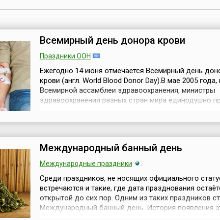
Всемирный день донора крови
Праздники ООН
Ежегодно 14 июня отмечается Всемирный день дон
крови (англ. World Blood Donor Day).В мае 2005 года,
Всемирной ассамблеи здравоохранения, министры
здравоохранения разных стран мира единодушно п
заявление о приверженности и поддержке доброво
донорства крови. В резолюции WHA58.13 они поста
14 июня каждого года проводить Всемирный день 
крови, дата которого приуро...
Международный банный день
Международные праздники
Среди праздников, не носящих официального стату
встречаются и такие, где дата празднования остаёт
открытой до сих пор. Одним из таких праздников с
Международный банный день. История появления э
праздника связана со стремлением работников, а т