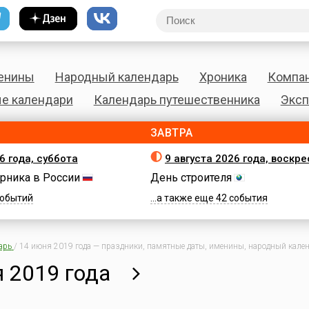
енины
Народный календарь
Хроника
Компа
е календари
Календарь путешественника
Эксп
ЗАВТРА
6 года, суббота
9 августа 2026 года, воскр
рника в России
День строителя
 событий
...а также еще 42 события
арь
/
14 июня 2019 года — праздники, памятные даты, именины, народный календ
 2019 года