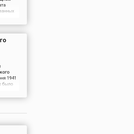
ата
ованных
портация
ий в
го
я
ского
юня 1941
х было
.
оюза — в