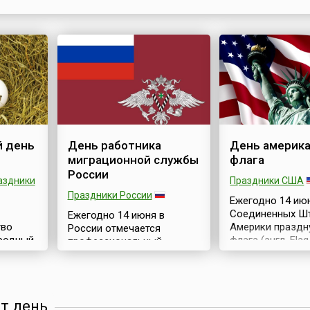
строителей бань учредить свой профессиональны п
который связан ещё и с глубокой культурной славя
традицией – банными днями. ...
 день
День работника
День америка
миграционной службы
флага
России
аздники
Праздники США
Праздники России
Ежегодно 14 ию
Соединенных Ш
Ежегодно 14 июня в
тво
Америки праздн
России отмечается
родный
флага (англ. Flag
профессиональный
гера)
этот день амер
праздник — День
украшают дома 
работника миграционной
тем самым проя
службы, установленный
здник,
патриотизм. Ос
Указом Президента РФ №
от день
ателям
всплеск «звезд
701 от 4 июня 2007 года. В