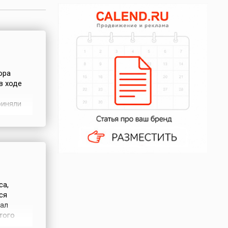
ора
 в ходе
риняли
льного
новили
донора
са,
ся
тал
того
акже