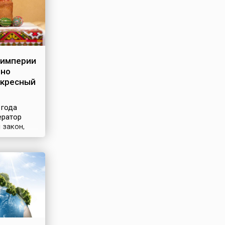
 империи
ьно
скресный
 года
ератор
 закон,
руд на
ах и
тиях в
и. В
дников, в
лась
ключены
 и
здничные