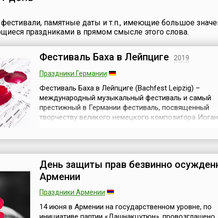
а. Идея
полосатости» н
1992 году Указом
в США после пе
Президента Российской
фестивали, памятные даты и т.п., имеющие большое значе
ь в
известных собы
Федерации была создана
ющиеся праздниками в прямом смысле этого слова.
0
сентября 2001
Федеральная
ем 40
года.Звездно-п
миграционная служба
ись,
знамя (англ. Sta
(ФМС) России, которая в
Фестиваль Баха в Лейпциге
2019
ен свой
Stripes) в качес
конце 1999 года была
а
официального ф
преобразована в
Праздники Германии
свободных штат
Министерство по делам
Фестиваль Баха в Лейпциге (Bachfest Leipzig) –
Америки было ...
федерации, национальной
международный музыкальный фестиваль и самый
..
и миграционной политики
престижный в Германии фестиваль, посвященный
РФ. Ми...
творчеству великого немецкого композитора Иога
Себастьяна Баха. Он проходит ежегодно в июне, дли
дней и неизменно уже много лет проходит с больш
успехом, пользуясь традиционно высоким спросом
поклонников творчества этого великого композито
День защиты прав безвинно осужден
Сюда...
Армении
Праздники Армении
14 июня в Армении на государственном уровне, по
инициативе партии «Дашнакцутюн», провозглашено