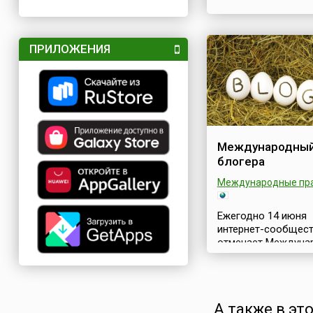
ПРИЛОЖЕНИЯ
Международный
блогера
Международные пр
Ежегодно 14 июня
интернет-сообщес
отмечает Междуна
день блогера (блог
(англ. International
Weblogger’s Day) —
неофициальный пра
А также в эт
посвященный созд