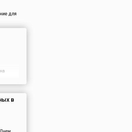
аблюдался
чально
ние для
тий 11
олосатое
rs and
тве
лага всех
ов
нна
тся 10
им
 среди
ра.
ных в
 Днем