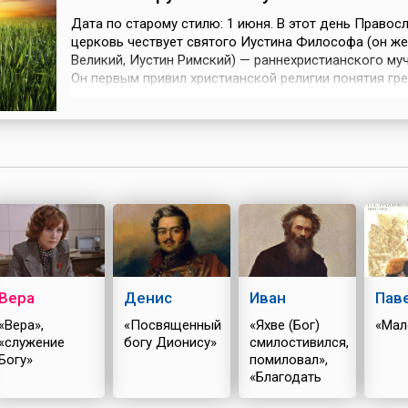
Дата по старому стилю: 1 июня. В этот день Правос
церковь чествует святого Иустина Философа (он же
Великий, Иустин Римский) — раннехристианского муч
Он первым привил христианской религии понятия гр
философии и положил начало богословскому толк
истории. Иустин погиб, проповедуя Священное Писа
Риме.На Руси на Устина (Иустина) внимательно набл
как восход...
Вера
Денис
Иван
Пав
«Вера»,
«Посвященный
«Яхве (Бог)
«Мал
«служение
богу Дионису»
смилостивился,
Богу»
помиловал»,
«Благодать
Божия»