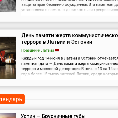
защиты прав безвинно осужденных.Эта памятная д
установлена в память о десятках тысяч репрессир
армян в годы большевистской диктатуры, когда де
народов была одной из форм политических репресс
СССР. Еще в 1939 году армяне были переселены из
Азербайджана в Казахстан, а в 1...
День памяти жертв коммунистическо
террора в Латвии и Эстонии
Праздники Латвии
Каждый год 14 июня в Латвии и Эстонии отмечаетс
памятная дата — День памяти жертв коммунистиче
террора и массовой депортации.В ночь с 13 на 14 и
года более 15 тысяч жителей Латвии, среди которы
2,4 тысячи детей младше 10 лет, по распоряжению И
Сталина были арестованы без решения суда и
депортированы в отдаленные районы Советского С
Сибирь. В основном были отобраны ...
лендарь
Устин — Брусничные губы