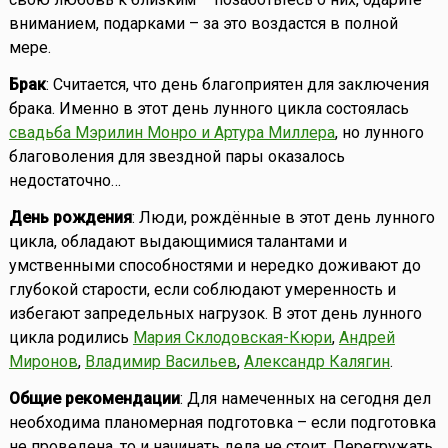
вниманием, подарками – за это воздастся в полной
мере.
Брак
: Считается, что день благоприятен для заключения
брака. Именно в этот день лунного цикла состоялась
свадьба Мэрилин Монро и Артура Миллера
, но лунного
благоволения для звездной пары оказалось
недостаточно…
День рождения
: Люди, рождённые в этот день лунного
цикла, обладают выдающимися талантами и
умственными способностями и нередко доживают до
глубокой старости, если соблюдают умеренность и
избегают запредельных нагрузок. В этот день лунного
цикла родились
Мария Склодовская-Кюри
,
Андрей
Миронов
,
Владимир Васильев
,
Александр Калягин
.
Общие рекомендации
: Для намеченных на сегодня дел
необходима планомерная подготовка – если подготовка
не проведена, то и начинать дела не стоит. Перегружать