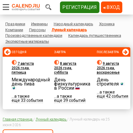
РЕГИСТРАЦИЯ
ВХОД
Праздники
Именины
Народный календарь
Хроника
Компании
Персоны
Лунный календарь
Производственные календари
Календарь путешественника
Экспертные материалы
СЕГОДНЯ
ЗАВТРА
ПОСЛЕЗАВТРА
7 августа
8 августа
9 августа
2026 года,
2026 года,
2026 года,
пятница
суббота
воскресенье
Международный
День
День
день пива
физкультурника
строителя
в России
...а также
...а также
...а также
еще 42 события
еще 33 события
еще 39 событий
Главная страница
/
Лунный календарь
/
Лунный календарь на 25
июня 2026