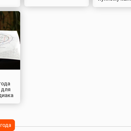
года
 для
диака
 года