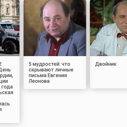
2
5 мудростей: что
Двойник
 День
скрывают личные
рдии,
письма Евгения
ции
Леонова
 года
ьская
лась
я