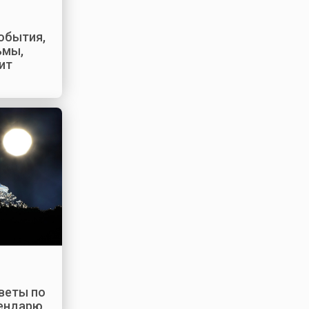
события,
ьмы,
ит
оветы по
лендарю