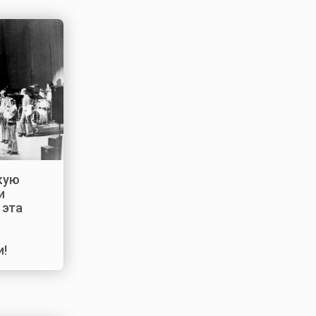
акую
и
 эта
и!