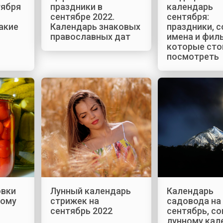
тября
праздники в
календарь
сентябре 2022.
сентября:
акие
Календарь знаковых
праздники, 
православных дат
имена и фил
которые сто
посмотреть
овки
Лунный календарь
Календарь
ному
стрижек на
садовода на
сентябрь 2022
сентябрь, с
лунному ка