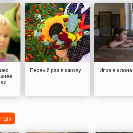
раю
Первый раз в школу
Игра в клона
шнее
еки
 года