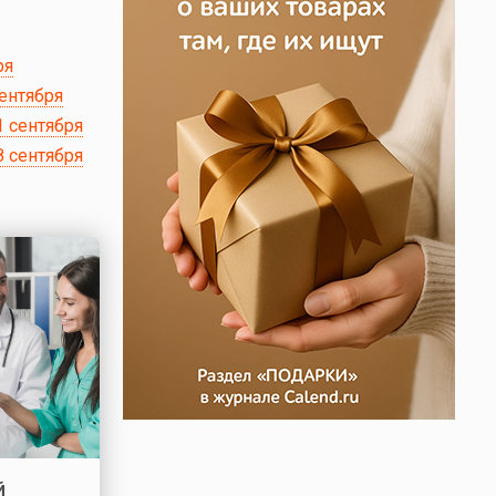
ря
сентября
1 сентября
8 сентября
й