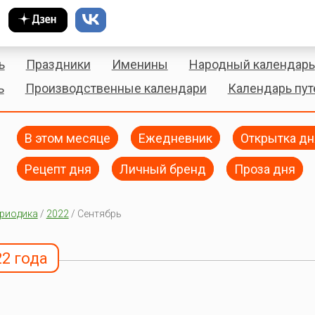
ь
Праздники
Именины
Народный календарь
ь
Производственные календари
Календарь пу
В этом месяце
Ежедневник
Открытка дн
Рецепт дня
Личный бренд
Проза дня
риодика
/
2022
/ Сентябрь
22 года