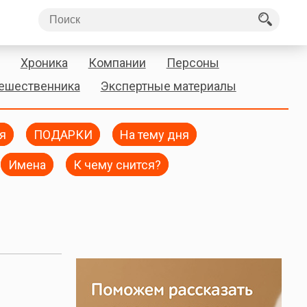
Хроника
Компании
Персоны
тешественника
Экспертные материалы
я
ПОДАРКИ
На тему дня
Имена
К чему снится?