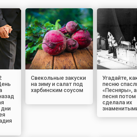
2
Свекольные закуски
Угадайте, к
День
на зиму и салат под
песню спасл
а
харбинским соусом
«Песняры», а
 назад
песня потом
ая
сделала их
 дни
знаменитым
ея
надия