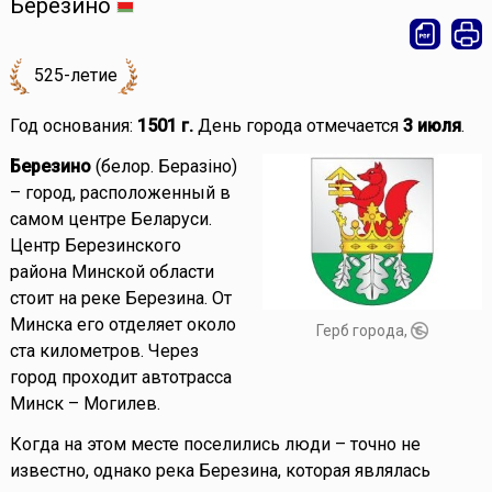
Березино
525-летие
Год основания:
1501 г.
День города отмечается
3 июля
.
Березино
(белор. Беразіно)
– город, расположенный в
самом центре Беларуси.
Центр Березинского
района Минской области
стоит на реке Березина. От
Минска его отделяет около
Герб города,
ста километров. Через
город проходит автотрасса
Минск – Могилев.
Когда на этом месте поселились люди – точно не
известно, однако река Березина, которая являлась