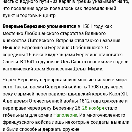
частью водного пути «из варяг в греки» указывает на то,
что поселение здесь появилось как перевалочный
пункт и торговый центр.
Впервые Березино упоминается
в 1501 году как
местечко Любошанского старотства Великого
княжества Литовского. Встречаются также названия
Нижнее Березино и Березино Любошанское. С
середины 16 века владельцами Березино становятся
Сапеги. В 1641 году князь Лев Сапега основывает здесь
католический храм Вознесения Девы Марии.
Через Березину переправлялись многие сильные мира
сего. Так во время Северной войны в 1708 году через
реку с армией переправился шведский король Карл XII.
А во время Отечественной войны 1812 года сражение и
переправа через реку Березину 26-
28 ноября
стало
гибельным для армии
Наполеона
. Из многочисленного
французского войска лишь некоторые солдаты выжили
и были способны держать оружие.