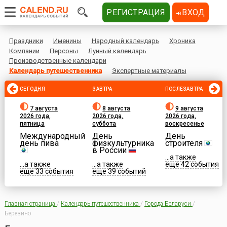
РЕГИСТРАЦИЯ
ВХОД
Праздники
Именины
Народный календарь
Хроника
Компании
Персоны
Лунный календарь
Производственные календари
Календарь путешественника
Экспертные материалы
СЕГОДНЯ
ЗАВТРА
ПОСЛЕЗАВТРА
7 августа
8 августа
9 августа
2026 года,
2026 года,
2026 года,
пятница
суббота
воскресенье
Международный
День
День
день пива
физкультурника
строителя
в России
...а также
...а также
...а также
еще 42 события
еще 33 события
еще 39 событий
Главная страница
/
Календарь путешественника
/
Города Беларуси
/
Березино