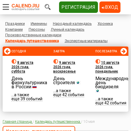
РЕГИСТРАЦИЯ
ВХОД
Праздники
Именины
Народный календарь
Хроника
Компании
Персоны
Лунный календарь
Производственные календари
Календарь путешественника
Экспертные материалы
СЕГОДНЯ
ЗАВТРА
ПОСЛЕЗАВТРА
8 августа
9 августа
10 августа
2026 года,
2026 года,
2026 года,
суббота
воскресенье
понедельник
День
День
Международны
физкультурника
строителя
день
в России
биодизеля
...а также
...а также
еще 42 события
еще 39 событий
...а также
еще 42 события
Главная страница
/
Календарь путешественника
/
10 мая