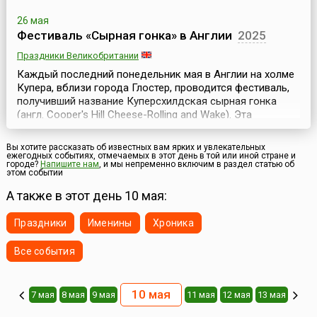
26 мая
Фестиваль «Сырная гонка» в Англии
2025
Праздники Великобритании
Каждый последний понедельник мая в Англии на холме
Купера, вблизи города Глостер, проводится фестиваль,
получивший название Куперсхилдская сырная гонка
(англ. Cooper's Hill Cheese-Rolling and Wake). Эта
традиционная развлекательное мероприятие ежегодно
собирает сотни азартных людей, любителей
Вы хотите рассказать об известных вам ярких и увлекательных
экстремальных развлечений.Несмотря на
ежегодных событиях, отмечаемых в этот день в той или иной стране и
городе?
Напишите нам
, и мы непременно включим в раздел статью об
сформированное в массовом сознании людей
этом событии
представление о сдержан...
А также в этот день 10 мая:
Праздники
Именины
Хроника
Все события
10 мая
7 мая
8 мая
9 мая
11 мая
12 мая
13 мая