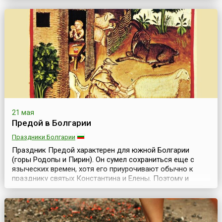
пользуется большой популярностью, как у горожан, так
и у гостей Северной столицы. Это своего рода «Ночь
открытых музеев» – когда в майскую ночь
петербургские музеи, галереи, выставочные залы,
библиотеки и другие учреждения культуры открыты
вечером и ...
21 мая
Предой в Болгарии
Праздники Болгарии
Праздник Предой характерен для южной Болгарии
(горы Родопы и Пирин). Он сумел сохраниться еще с
языческих времен, хотя его приурочивают обычно к
празднику святых Константина и Елены. Поэтому и
отмечают его как христиане, так и помáки (болгары,
принявшие ислам во времена турецкого ига). Есть
предположение, что это древний фракийский праздник,
но есть также и версия, что праздник принесли с собой