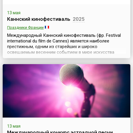
13 мая
Каннский кинофестиваль
2025
Праздники Франции
Международный Каннский кинофестиваль (фр. Festival
international du film de Cannes) является наиболее
престижным, одним из старейших и широко
освещаемым весенним событием в мире искусства
кино. Он проходит ежегодно в мае и длится почти две
недели.Открытие первого международного
кинофестиваля в Каннах планировалось на осень 1939
года. По идее организаторов фестиваля, он должен был
представлять ...
13 мая
Международный конкурс эстрадной песни