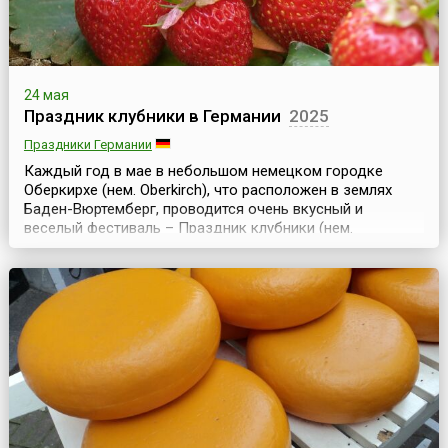
24 мая
Праздник клубники в Германии
2025
Праздники Германии
Каждый год в мае в небольшом немецком городке
Оберкирхе (нем. Oberkirch), что расположен в землях
Баден-Вюртемберг, проводится очень вкусный и
веселый фестиваль – Праздник клубники (нем.
Oberkircher Erdbeerfest). Здесь находится крупнейший
оптовый рынок клубники в Германии, поэтому
неудивительно, что и праздник этой вкусной ягоды
проходит именно в этом городе и ведет свою историю с
1999 года, ...