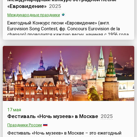
«Евровидение»
2025
Международные праздники
Ежегодный Конкурс песни «Евровидение» (англ.
Eurovision Song Contest; фр. Concours Eurovision de la
chanson) проводится каждую весну, начиная с 1956 года
в одной из стран-членов Европейского Вещательного
Союза. С 1995 года это событие происходит в мае
месяце, а предшествующие конкурсы проводились как в
мае, так и в марте, и апреле.В 2026 году первый и второй
полуфиналы состоятся 12 и 14 мая, а...
17 мая
Фестиваль «Ночь музеев» в Москве
2025
Праздники России
Фестиваль «Ночь музеев» в Москве – это ежегодный