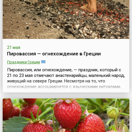
сл...
21 мая
Пировассия — огнехождение в Греции
Праздники Греции
Пировассия, или огнехождение, — праздник, который с
21 по 23 мая отмечают анастенарийцы, маленький народ,
живущий на севере Греции. Несмотря на то, что
огнехождение ассоциируется с языческими ритуалами,
греческая Пировассия — христианский праздник.
Греческая православная церковь уже давно объявила
огнеходцев язычниками, но они все равно искренне
верят в то, что во время праздника им покровительств...