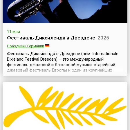
11 мая
Фестиваль Диксиленда в Дрездене
2025
Праздники Германии
Фестиваль Диксиленда в Дрездене (нем. Internationale
Dixieland Festival Dresden) – это международный
фестиваль джазовой и блюзовой музыки, старейший
джазовый фестиваль Европы и один из крупнейших
фестивалей диксиленда в мире. Он проходит ежегодно,
начиная с 1971 года, в середине мая и длится примерно
неделю.Дрезден – старинный немецкий город с богатой
историей и архитектурным наследием. Но ест...