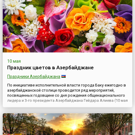
10 мая
Праздник цветов в Азербайджане
Праздники Азербайджана
По инициативе исполнительной власти города Баку ежегодно в
азербайджанской столице проводится ряд мероприятий,
посвященных годовщине со дня рождения общенационального
лидера и 3-го президента Азербайджана Гейдара Алиева (10 мая
1923 — 12 декабря 2003).Одним из основных и самых ярких
событий называют Праздник цветов (азерб. Gül bayramı),
который стал проводиться ежегодно с 2000 года, еще при жи...