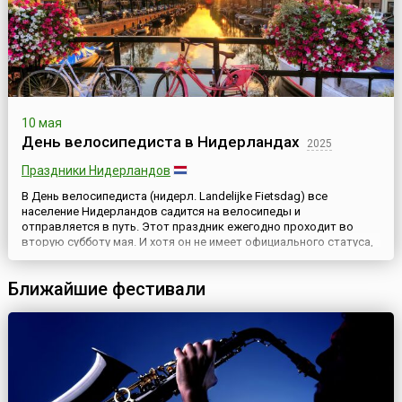
10 мая
День велосипедиста в Нидерландах
2025
Праздники Нидерландов
В День велосипедиста (нидерл. Landelijke Fietsdag) все
население Нидерландов садится на велосипеды и
отправляется в путь. Этот праздник ежегодно проходит во
вторую субботу мая. И хотя он не имеет официального статуса,
но весьма популярен в стране. К тому же, он совпадает с Днем
мельника, поэтому во все велосипедные маршруты для
Ближайшие фестивали
туристов включаются посещения ветряных мельниц, которые
являются одним...