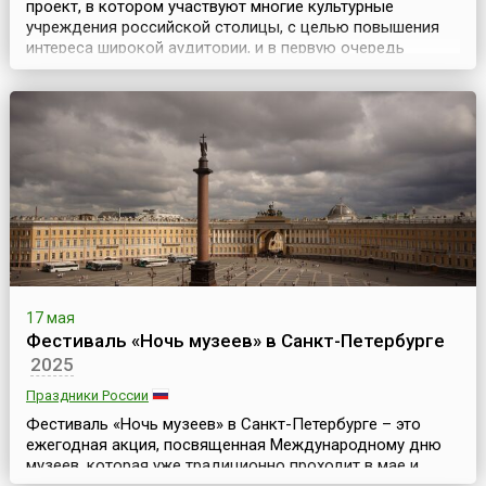
проект, в котором участвуют многие культурные
учреждения российской столицы, с целью повышения
интереса широкой аудитории, и в первую очередь
молодежи, к музеям. Он проходит ежегодно в середине
мая, обычно в выходные – в ночь с субботы на
воскресенье, и приурочен к Международному дню
музеев.Ночь музеев – единственное время в году, когда
множеств...
17 мая
Фестиваль «Ночь музеев» в Санкт-Петербурге
2025
Праздники России
Фестиваль «Ночь музеев» в Санкт-Петербурге – это
ежегодная акция, посвященная Международному дню
музеев, которая уже традиционно проходит в мае и