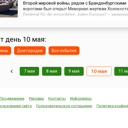
Второй мировой войны, рядом с Бранденбургскими
воротами был открыт Мемориал жертвам Холокоста
Denkmal für die ermordeten Juden Europas) — мемори
установленный в память о 6 миллионах евреев — же
нацизма. На площади в 19 тысяч квадратных метро
(приблизительно, как два футбольных поля) в шахм
порядке установлены 2 711 темно-...
т день 10 мая:
нины
Дни городов
Все события
10 мая
7 мая
8 мая
9 мая
11 м
Продвижение
Реклама
Контакты
Информеры
ользования сайта
Пользовательское соглашение
Политика конфид