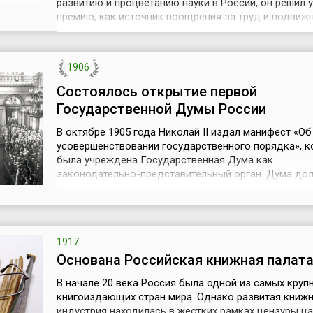
развитию и процветанию науки в России, он решил 
премию, как источник поощрения за труд и подвиж
вклад в развитие науки. Положение о премии было
утверждено императором Николаем I (28 апреля) 10
года.Первая премия вручалась в 1832 году торжест
1906
Общем собрании Акаде...
Состоялось открытие первой
Государственной Думы России
В октябре 1905 года Николай II издал манифест «Об
усовершенствовании государственного порядка», 
была учреждена Государственная Дума как
законодательно-представительный орган. Дума до
была рассматривать законопроекты, которые зате
были обсуждаться в Государственном совете и
утверждаться царем. Как было сказано в манифесте
настало время, следуя благим начинаниям их, пр...
1917
Основана Российская книжная палат
В начале 20 века Россия была одной из самых круп
книгоиздающих стран мира. Однако развитая книж
индустрия находилась в жестких рамках цензуры ц