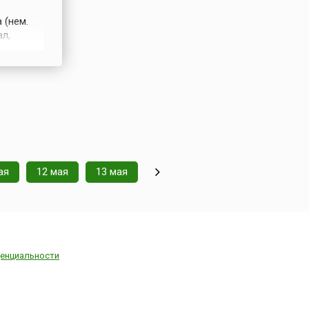
 (нем.
ал,
ртвах
в
атном
ая
12 мая
13 мая
енциальности