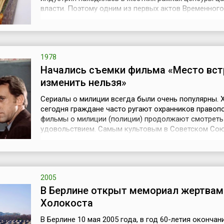
власти. Поэтому одним из первых актов Временного
правительства после революции 1917 года стало
упразднение Главного управления по делам печати.
апреля) 10 мая 1917 года в Петрограде постановле
Временного правительства было создано би...
1978
Начались съемки фильма «Место вст
изменить нельзя»
Сериалы о милиции всегда были очень популярны. 
сегодня граждане часто ругают охранников правоп
фильмы о милиции (полиции) продолжают смотреть
удовольствием. Самым культовым в Советском Со
сериалом о трудовых буднях Московского уголовн
розыска (МУРа) стал, несомненно, пятисерийный ф
Станислава Говорухина «Место встречи изменить не
Сериал был создан на базе Одес...
2005
В Берлине открыт мемориал жертвам
Холокоста
В Берлине 10 мая 2005 года, в год 60-летия окончан