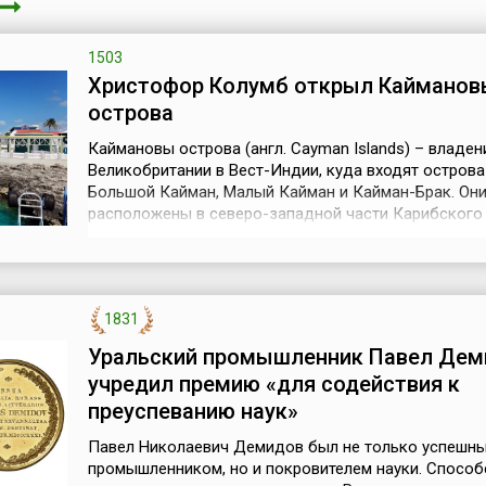
1503
Христофор Колумб открыл Кайманов
острова
Каймановы острова (англ. Cayman Islands) – владен
Великобритании в Вест-Индии, куда входят острова
Большой Кайман, Малый Кайман и Кайман-Брак. Он
расположены в северо-западной части Карибского 
между Кубой и Ямайкой (США).Каймановы острова
открыты 10 мая 1503 года Христофором Колумбом,
знаменитым испанским мореплавателем и картограф
его четвертой и последней экспедиции в Новы...
1831
Уральский промышленник Павел Дем
учредил премию «для содействия к
преуспеванию наук»
Павел Николаевич Демидов был не только успешн
промышленником, но и покровителем науки. Способ