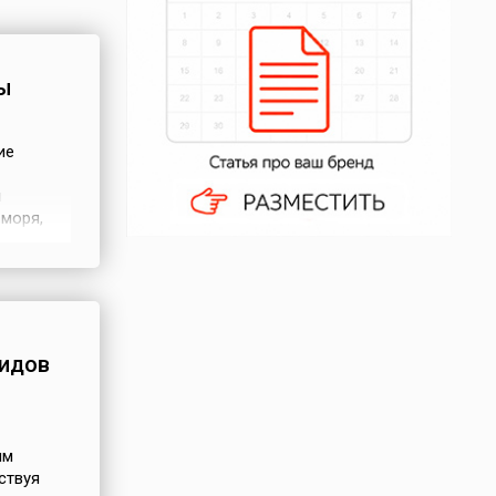
ы
ие
и
моря,
 были
ом, в
идов
ым
ствуя