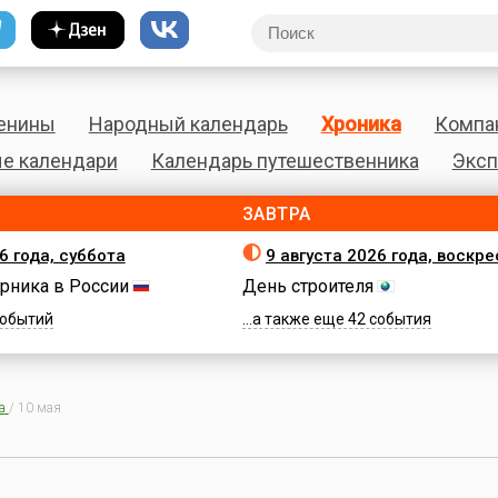
енины
Народный календарь
Хроника
Компа
е календари
Календарь путешественника
Эксп
ЗАВТРА
6 года, суббота
9 августа 2026 года, воскр
рника в России
День строителя
 событий
...а также еще 42 события
а
/
10 мая