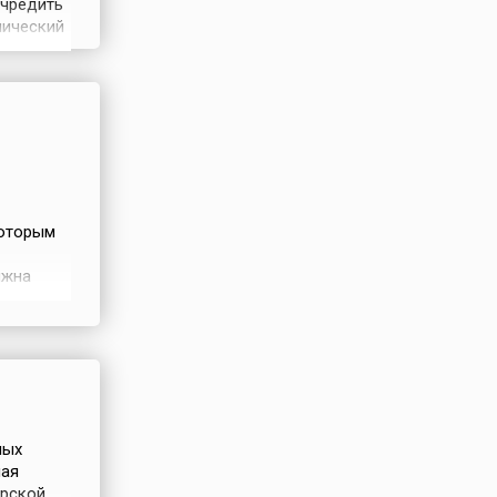
учредить
нический
 мая 1831
венно в
которым
лжна
м должны
, «ныне
а
ных
ная
арской