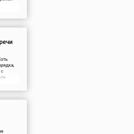
(27
нием
речи
Хоть
орядка,
 с
юзе
ого
ильм
льзя».
ия