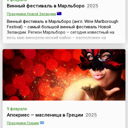
Винный фестиваль в Марльборо
2025
Праздники Новой Зеландии
Винный фестиваль в Марльборо (англ. Wine Marlborough
Festival) – самый большой винный фестиваль Новой
Зеландии. Регион Марльборо – сегодня известный на
весь мир винодельческий район – расположен на
северо-востоке острова Южный, крупнейшего из
островов Новой Зеландии. Именно здесь каждый год
во вторые выходные февраля проходит Винный
фестиваль.Ежегодно здесь собираются гурманы и
любители ви...
9 февраля
Апокриес — масленица в Греции
2025
Праздники Греции