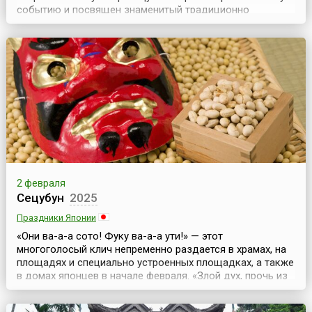
событию и посвящен знаменитый традиционно
шотландский праздник Апхеллио (англ. Up Helly Аa),
проводимый в главном городе Шетландских островов
Леруике (англ. Lerwick).Апхеллио отмечается ежегодно в
последний вторник января и считается самым большим
...
2 февраля
Сецубун
2025
Праздники Японии
«Они ва-а-а сото! Фуку ва-а-а ути!» — этот
многоголосый клич непременно раздается в храмах, на
площадях и специально устроенных площадках, а также
в домах японцев в начале февраля. «Злой дух, прочь из
дома! Счастье, приходи в дом!» — означают эти слова,
сопровождающиеся разбрасыванием сухих соевых