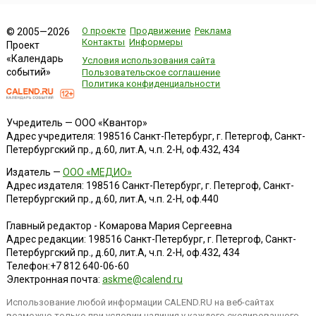
О проекте
Продвижение
Реклама
© 2005—2026
Контакты
Информеры
Проект
«Календарь
Условия использования сайта
событий»
Пользовательское соглашение
Политика конфиденциальности
Учредитель — ООО «Квантор»
Адрес учредителя: 198516 Санкт-Петербург, г. Петергоф, Санкт-
Петербургский пр., д.60, лит.А, ч.п. 2-Н, оф.432, 434
Издатель —
ООО «МЕДИО»
Адрес издателя: 198516 Санкт-Петербург, г. Петергоф, Санкт-
Петербургский пр., д.60, лит.А, ч.п. 2-Н, оф.440
Главный редактор - Комарова Мария Сергеевна
Адрес редакции:
198516
Санкт-Петербург, г. Петергоф
,
Санкт-
Петербургский пр., д.60, лит.А, ч.п. 2-Н, оф.432, 434
Телефон:
+7 812 640-06-60
Электронная почта:
askme@calend.ru
Использование любой информации CALEND.RU на веб-сайтах
возможно только при условии наличия у каждого скопированного