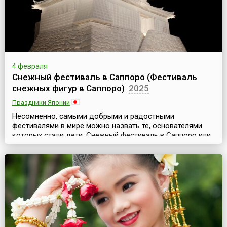
4 февраля
Снежный фестиваль в Саппоро (Фестиваль
снежных фигур в Саппоро)
2025
Праздники Японии
Несомненно, самыми добрыми и радостными
фестивалями в мире можно назвать те, основателями
которых стали дети. Снежный фестиваль в Саппоро или
Фестиваль снежных фигур в Саппоро (яп. さっぽろ雪まつ
り, англ. Sapporo Snow Festival) относится к числу именно
таких фестивалей.Поводом к проведению ежегодного
снежного фестиваля стала инициатива местных
школьников средних и старших классов, которые зимой
1950 г...