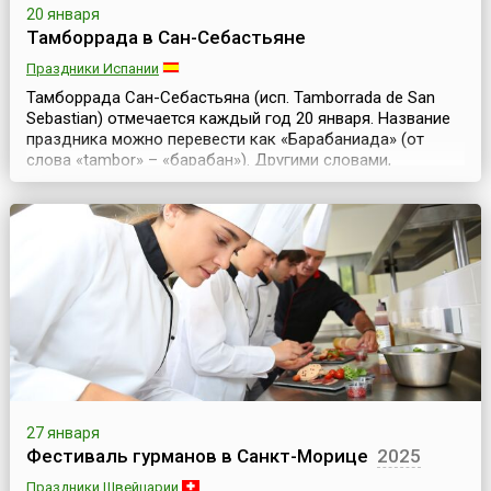
20 января
Тамборрада в Сан-Себастьяне
Праздники Испании
Тамборрада Сан-Себастьяна (исп. Tamborrada de San
Sebastian) отмечается каждый год 20 января. Название
праздника можно перевести как «Барабаниада» (от
слова «tambor» – «барабан»). Другими словами,
Тамборрада – это день ударников и любых ударных
инструментов. Жители Сан-Себастьяна посвящают
праздник покровителю города – святому
Себастьяну.Существуют различные версии
происхождения этого праз...
27 января
Фестиваль гурманов в Санкт-Морице
2025
Праздники Швейцарии