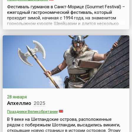
Фестиваль гурманов в Санкт-Морице (Gourmet Festival) –
ежегодный гастрономический фестиваль, который
проходит зимой, начиная с 1994 года, на знаменитом
горнолыжном курорте Швейцарии и длится несколько
дней. Но с 2026 года его проведение решено перенести
на лето.Санкт-Мориц (St. Moritz) – красивый и
популярный курорт у подножия горы с прекрасными
пейзажами и развитой туристской инфраструктурой....
28 января
Апхеллио
2025
Праздники Великобритании
В 9 веке на Шетландские острова, расположенные
рядом с побережьем Шотландии, высадились викинги,
открывшие новую страницу в истории островов. Этому