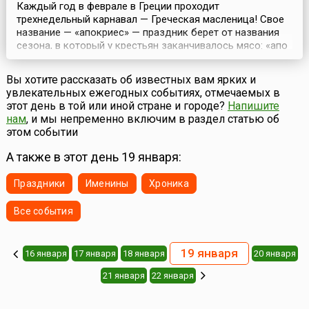
Каждый год в феврале в Греции проходит
трехнедельный карнавал — Греческая масленица! Свое
название — «апокриес» — праздник берет от названия
сезона, в который у крестьян заканчивалось мясо: «апо
креас» — «без мяса». Апокриес — это традиция
греческой глубинки. Традиционно народные карнавалы
Вы хотите рассказать об известных вам ярких и
проводят в разных районах Греции, где сохранились или
увлекательных ежегодных событиях, отмечаемых в
были восстановлены древние традиции наряжаться.
этот день в той или иной стране и городе?
Напишите
Так...
нам
, и мы непременно включим в раздел статью об
этом событии
А также в этот день 19 января:
Праздники
Именины
Хроника
Все события
19 января
16 января
17 января
18 января
20 января
21 января
22 января