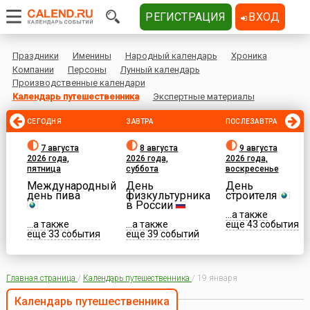
РЕГИСТРАЦИЯ
ВХОД
Праздники
Именины
Народный календарь
Хроника
Компании
Персоны
Лунный календарь
Производственные календари
Календарь путешественника
Экспертные материалы
СЕГОДНЯ
ЗАВТРА
ПОСЛЕЗАВТРА
7 августа
8 августа
9 августа
2026 года,
2026 года,
2026 года,
пятница
суббота
воскресенье
Международный
День
День
день пива
физкультурника
строителя
в России
...а также
...а также
...а также
еще 43 события
еще 33 события
еще 39 событий
Главная страница
/
Календарь путешественника
/
19 января
Календарь путешественника