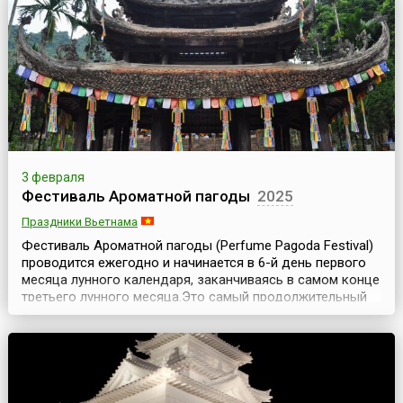
бобов. Бобы летят горстями, иногда попадая в
разбрасывающих по соседству, в терпеливых зрителей,
дома...
3 февраля
Фестиваль Ароматной пагоды
2025
Праздники Вьетнама
Фестиваль Ароматной пагоды (Perfume Pagoda Festival)
проводится ежегодно и начинается в 6-й день первого
месяца лунного календаря, заканчиваясь в самом конце
третьего лунного месяца.Это самый продолжительный
праздник во Вьетнаме; он продлится более двух
месяцев. Центральным событием праздника является
молитва, произнесенная в древней священной пещере
Хуонг Тич в 15-й день первого месяца лунног...