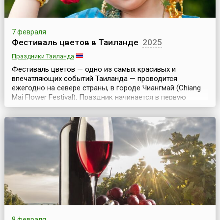
7 февраля
Фестиваль цветов в Таиланде
2025
Праздники Таиланда
Фестиваль цветов — одно из самых красивых и
впечатляющих событий Таиланда — проводится
ежегодно на севере страны, в городе Чиангмай (Chiang
Mai Flower Festival). Праздник начинается в первую
пятницу февраля и длится три дня.История
свидетельствует, что когда-то давным-давно город
Чиангмай называли «розой севера» (Rose of the North).
Считалось, что это самый прекрасный город на севере
Таиланда....
8 февраля