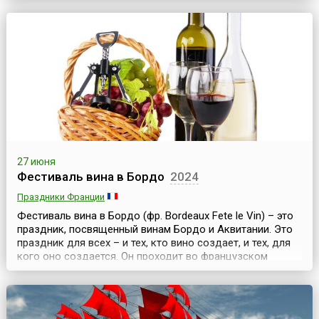
ежегодно уже 40 лет. Этот знаменитый фестиваль
является важной достопримечательностью Монреаля —
старейшего из канадских городов. Расположенная на
берегу реки святого Лаврентия отлично
отреставрированная старая часть города, сохранившая
францу...
27 июня
Фестиваль вина в Бордо
2024
Праздники Франции
Фестиваль вина в Бордо (фр. Bordeaux Fete le Vin) – это
праздник, посвященный винам Бордо и Аквитании. Это
праздник для всех – и тех, кто вино создает, и тех, для
кого оно создается. Он проходит во французском
городе Бордо в июне и проводится, как правило, раз в
два года.Регион Бордо, уже давно известный своими
винами (тем более, что Франция во все века была
страной виноградников и отменного в...