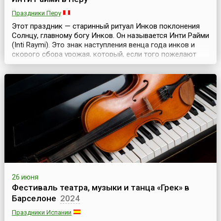
Праздники Перу
Этот праздник — старинный ритуал Инков поклонения
Солнцу, главному богу Инков. Он называется Инти Райми
(Inti Raymi). Это знак наступления венца года инков и
скорого сбора урожая, который, если того пожелают
боги, окажется обильным. Праздник проводится в
течение зимнего солнцестояния и отмечает как Новый
год в Андах. Это возрожденный древний праздник. Но,
несмотря на древность, в наши дни инте...
26 июня
Фестиваль театра, музыки и танца «Грек» в
Барселоне
2024
Праздники Испании