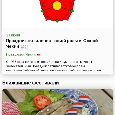
21 июня
Праздник пятилепестковой розы в Южной
Чехии
2024
Праздники Чехии
C 1986 года жители и гости Чески Крумлова отмечают
замечательный Праздник пятилепестковой розы —
удивительный, яркий, шумный и красочный средневековый
карнавал. Чески Крумлов (Český Krumlov) — это город в Южной
Чехии. Здесь находится историческое поместье рода
Ближайшие фестивали
Рожмберков. Оно включает в себя несколько замковых зданий,
известный карнавальный зал, уникальный барочный театр,
замковый парк с фонта...