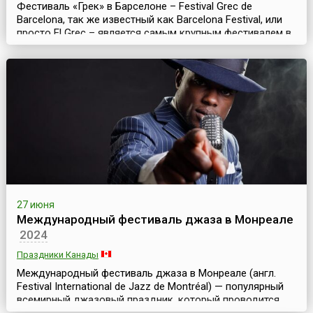
Фестиваль «Грек» в Барселоне – Festival Grec de
Barcelona, так же известный как Barcelona Festival, или
просто El Grec – является самым крупным фестивалем в
Барселоне и одним из значительных культурных событий
Испании. Это традиционный праздник современного
искусства – знаменитый фестиваль театра, музыки и
танца. Он проходит ежегодно летом и длится месяц или
чуть более.История фестиваля берет ...
27 июня
Международный фестиваль джаза в Монреале
2024
Праздники Канады
Международный фестиваль джаза в Монреале (англ.
Festival International de Jazz de Montréal) — популярный
всемирный джазовый праздник, который проводится