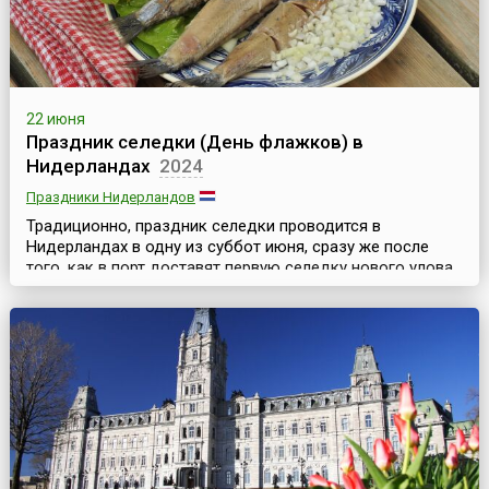
22 июня
Праздник селедки (День флажков) в
Нидерландах
2024
Праздники Нидерландов
Традиционно, праздник селедки проводится в
Нидерландах в одну из суббот июня, сразу же после
того, как в порт доставят первую селедку нового улова.
Этот улов — особенный, поскольку к концу мая сельдь
достигает идеального размера и нагуливает 14
процентов жирности. Этот праздник часто называют
также «День флажков» (нидерл. Vlaggetjesdag). Флажки
фигурируют в названии народных гуляний потому, чт...