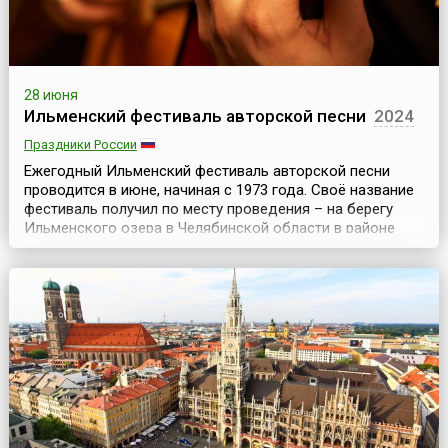
28 июня
Ильменский фестиваль авторской песни
2024
Праздники России
Ежегодный Ильменский фестиваль авторской песни
проводится в июне, начиная с 1973 года. Своё название
фестиваль получил по месту проведения – на берегу
Ильменского озера в Челябинской области в районе
Ильменской турбазы возле города Миасс. Фестиваль
известен ещё под названиями «Ильмены», «Ильмень»,
«Ильменка», также образованными от названия места
проведения мероприятия. Но с 2025 года его реше...