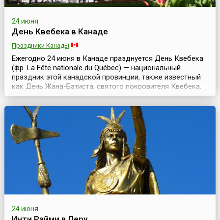
24 июня
День Квебека в Канаде
Праздники Канады
Ежегодно 24 июня в Канаде празднуется День Квебека
(фр. La Fête nationale du Québec) — национальный
праздник этой канадской провинции, также известный
как День Жана-Батиста, святого покровителя Квебека.
Причем он является праздничным днем не только для
квебекцев, но и для всей франкоязычной северной
Америки.Квебек — франкоязычная провинция Канады,
играющая огромную роль в развитии страны, подо...
24 июня
Инти Райми в Перу