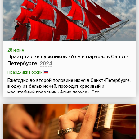
28 июня
Праздник выпускников «Алые паруса» в Санкт-
Петербурге
2024
Праздники России
Ежегодно во второй половине июня в Санкт-Петербурге,
в одну из белых ночей, проходит красивый и
масштабный праздник «Алые паруса». Это
общегородской праздник выпускников средних школ
северной столицы России. Хотя фиксированной даты у
него нет, но, как правило, он проводится в субботу,
максимально ближайшую к самой светлой ночи. Но
никогда не 22 июня — День памяти и скорби.Девизом
праздника...