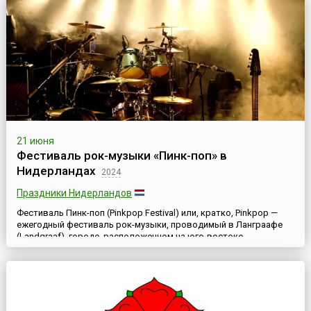
21 июня
Фестиваль рок-музыки «Пинк-поп» в
Нидерландах
2024
Праздники Нидерландов
Фестиваль Пинк-поп (Pinkpop Festival) или, кратко, Pinkpop —
ежегодный фестиваль рок-музыки, проводимый в Ланграафе
(Landgraaf), городе, расположенном на юго-востоке
Нидерландов. Он ведет свою историю с 1970 года.Изначально
фестиваль проводился в выходные на Пятидесятницу, но
начиная с 2013 года дата мероприятия не ориентирована на
церковный праздник. Фестиваль проходит в июне.Название
Pin...