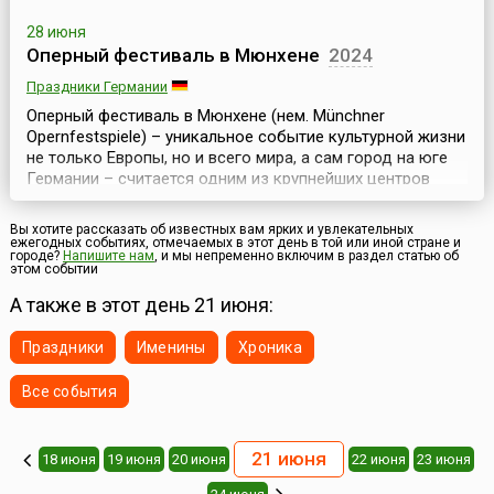
28 июня
Оперный фестиваль в Мюнхене
2024
Праздники Германии
Оперный фестиваль в Мюнхене (нем. Münchner
Opernfestspiele) – уникальное событие культурной жизни
не только Европы, но и всего мира, а сам город на юге
Германии – считается одним из крупнейших центров
мировой оперной культуры. Поэтому именно здесь для
любителей изысканных развлечений ежегодно
Вы хотите рассказать об известных вам ярких и увлекательных
проводится Оперный фестиваль, который стартует в
ежегодных событиях, отмечаемых в этот день в той или иной стране и
городе?
Напишите нам
, и мы непременно включим в раздел статью об
конце июня и длится примерно месяц.Главные события
этом событии
пр...
А также в этот день 21 июня:
Праздники
Именины
Хроника
Все события
21 июня
18 июня
19 июня
20 июня
22 июня
23 июня