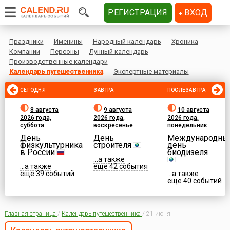
РЕГИСТРАЦИЯ
ВХОД
Праздники
Именины
Народный календарь
Хроника
Компании
Персоны
Лунный календарь
Производственные календари
Календарь путешественника
Экспертные материалы
СЕГОДНЯ
ЗАВТРА
ПОСЛЕЗАВТРА
8 августа
9 августа
10 августа
2026 года,
2026 года,
2026 года,
суббота
воскресенье
понедельник
День
День
Международны
физкультурника
строителя
день
в России
биодизеля
...а также
...а также
еще 42 события
еще 39 событий
...а также
еще 40 событий
Главная страница
/
Календарь путешественника
/
21 июня