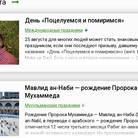
ста
День «Поцелуемся и помиримся»
Международные праздники
25 августа для многих людей может стать знаковы
праздником, если они последуют призыву, давшему
название: «День «Поцелуемся и помиримся»» (англ. 
Make up Day). Есть у него и второе наименование — 
примирительного поцелуя.Поцелуй — один из наибо
сильных, трогательных и нежных способов выражен
чувств между близкими людьми: влюблёнными,
родственниками, родителями и детьми, д...
Мавлид ан-Наби — рождение Пророка
Мухаммеда
Мусульманские праздники
Рождение Пророка Мухаммеда — Мавлид ан-Наби (
an-Nabī, в переводе с арабского — рождение Проро
отмечается 12 числа третьего месяца Рабиг ал-аввал
al-awwal) исламского календаря. Но празднование