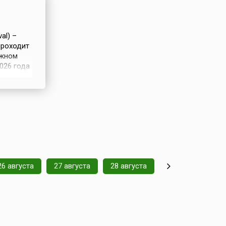
al) –
проходит
ыжном
026 года
иц (St.
 горы с
26 августа
27 августа
28 августа