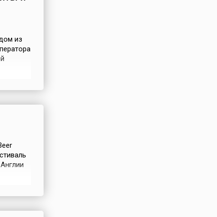
дом из
мператора
ой
Аникиту,
щенный
ачалось
Beer
естиваль
 Англии
ние
о,
сего 5