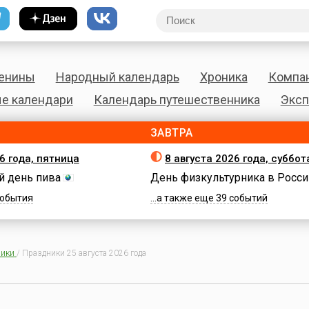
енины
Народный календарь
Хроника
Компа
е календари
Календарь путешественника
Эксп
ЗАВТРА
6 года, пятница
8 августа 2026 года, суббот
 день пива
День физкультурника в Росси
 события
...а также еще 39 событий
ики
/
Праздники 25 августа 2026 года