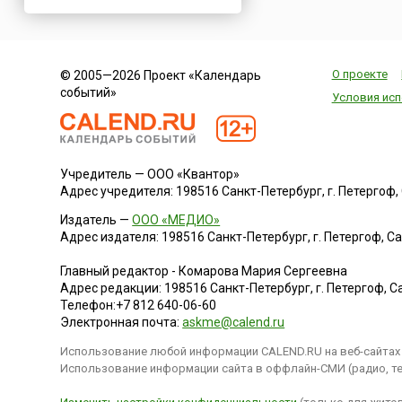
Нигерия
Нидерланды
Новая Зеландия
О проекте
© 2005—2026 Проект «Календарь
Норвегия
событий»
Условия исп
ОАЭ
Оман
Пакистан
Учредитель — ООО «Квантор»
Палестина
Адрес учредителя: 198516 Санкт-Петербург, г. Петергоф, Са
Панама
Издатель —
ООО «МЕДИО»
Перу
Адрес издателя: 198516 Санкт-Петербург, г. Петергоф, Санк
Польша
Главный редактор - Комарова Мария Сергеевна
Португалия
Адрес редакции:
198516
Санкт-Петербург, г. Петергоф
,
Са
Телефон:
+7 812 640-06-60
Румыния
Электронная почта:
askme@calend.ru
США
Использование любой информации CALEND.RU на веб-сайтах 
Саудовская Аравия
Использование информации сайта в оффлайн-СМИ (радио, тел
Сербия