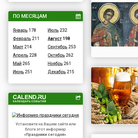
ВОВ
Дания
Водные
ПО МЕСЯЦАМ
Египет
Гастрономические
Зимбабве
Январь
178
Июль
232
Детские
Израиль
Февраль
211
Август
198
В честь икон
Индия
Март
214
Сентябрь
253
Дни памяти святых
Иордания
Апрель
228
Октябрь
262
Конституционные
Ирак
Май
265
Ноябрь
261
Культурные
Иран
Июнь
251
Декабрь
215
Масс-медийные
Ирландия
Молодежные
Исландия
Научно-технические
Испания
Независимые
Италия
Необычные
Йемен
Природные
Казахстан
Медицинские
Установите на Вашем сайте или
Камерун
блоге этот информер
Посты
Канада
«Праздники сегодня»
.