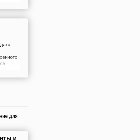
 стали
.
естна,
лдата
военного
са
ильва
мая 1880)
илии. За
ние для
иты и