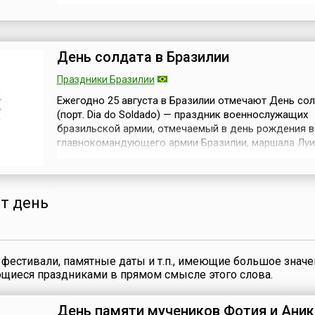
начинается накануне вечером.Рождение Мухаммеда
отмечать лишь спустя 300 лет после прихода ислама
Поскольку точная дата рождения Мухаммеда неизв
этот памятный день был при...
День солдата в Бразилии
Праздники Бразилии
Ежегодно 25 августа в Бразилии отмечают День со
(порт. Dia do Soldado) — праздник военнослужащих
бразильской армии, отмечаемый в день рождения 
главнокомандующего армии Бразилии, маршала Луи
Альвеса де Лима э Сильва.Луис Альвес де Лима э С
(порт. Luís Alves de Lima e Silva, 25 августа 1803 — 7 
в 1961 году был объявлен покровителем армии Браз
заслуги в воен...
от день
фестивали, памятные даты и т.п., имеющие большое значе
ющиеся праздниками в прямом смысле этого слова.
День памяти мучеников Фотия и Аник