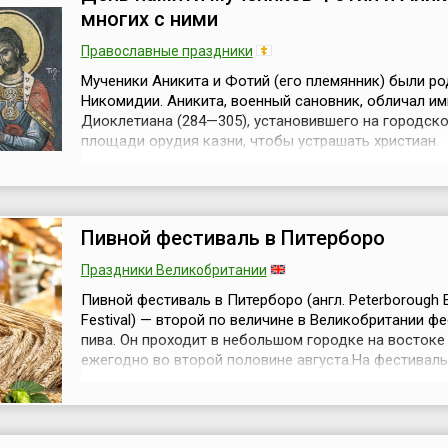
многих с ними
Православные праздники
Мученики Аникита и Фотий (его племянник) были ро
Никомидии. Аникита, военный сановник, обличал и
Диоклетиана (284—305), установившего на городск
площади орудия казни, чтобы устрашать христиан.
Разгневанный Диоклетиан приказал мучить святого 
а затем бросить его на съедение зверям. Но выпу
лев сделался кроток и ласкался к нему. Внезапно н
сильное землетрясе...
Пивной фестиваль в Питерборо
Праздники Великобритании
Пивной фестиваль в Питерборо (англ. Peterborough 
Festival) — второй по величине в Великобритании ф
пива. Он проходит в небольшом городке на востоке
ежегодно во второй половине августа.На фестиваль
съезжаются десятки тысяч человек, так что населе
города увеличивается в несколько раз, но ненадолг
потому что длится эта радость для гурманов пива в
дней. На фестив...