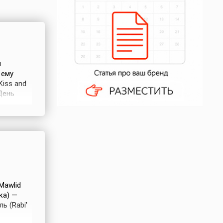
м
 ему
Kiss and
День
лее
ия
Mawlid
ка) —
ь (Rabi'