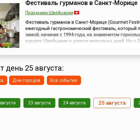
Фестиваль гурманов в Санкт-Морице
Праздники Швейцарии
Фестиваль гурманов в Санкт-Морице (Gourmet Festiv
ежегодный гастрономический фестиваль, который 
зимой, начиная с 1994 года, на знаменитом горнол
курорте Швейцарии и длится несколько дней. Но с 2
его проведение решено перенести на лето.Санкт-Мор
Moritz) – красивый и популярный курорт у подножия
прекрасными пейзажами и развитой туристской
инфраструктурой....
т день 25 августа:
ка
Дни городов
Все события
25 августа
августа
23 августа
24 августа