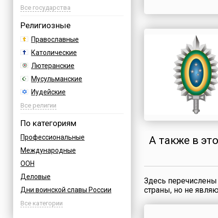
Азербайджан
Все государства
Албания
Религиозные
Аргентина
Православные
Армения
Католические
Афганистан
Лютеранские
Багамы
Мусульманские
Бахрейн
Иудейские
Бельгия
Буддийские
Все религии
Болгария
Индуизм
По категориям
Босния
Бахаи
Профессиональные
А также в эт
Бразилия
Зороастризм
Международные
Великобритания
Славянские
ООН
Венгрия
Языческие
Деловые
Вьетнам
Здесь перечислены 
страны, но не явля
Дни воинской славы России
Германия
Армейские
Все категории
Греция
Величественные
Грузия