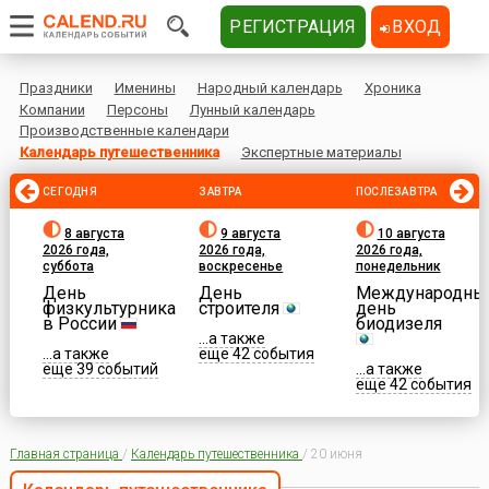
РЕГИСТРАЦИЯ
ВХОД
Праздники
Именины
Народный календарь
Хроника
Компании
Персоны
Лунный календарь
Производственные календари
Календарь путешественника
Экспертные материалы
СЕГОДНЯ
ЗАВТРА
ПОСЛЕЗАВТРА
8 августа
9 августа
10 августа
2026 года,
2026 года,
2026 года,
суббота
воскресенье
понедельник
День
День
Международны
физкультурника
строителя
день
в России
биодизеля
...а также
...а также
еще 42 события
еще 39 событий
...а также
еще 42 события
Главная страница
/
Календарь путешественника
/
20 июня