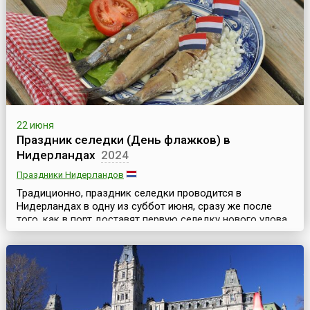
включает в себя несколько замковых зданий,
известный карнавальный зал, уникальный барочный
театр, замковый парк с фонта...
22 июня
Праздник селедки (День флажков) в
Нидерландах
2024
Праздники Нидерландов
Традиционно, праздник селедки проводится в
Нидерландах в одну из суббот июня, сразу же после
того, как в порт доставят первую селедку нового улова.
Этот улов — особенный, поскольку к концу мая сельдь
достигает идеального размера и нагуливает 14
процентов жирности. Этот праздник часто называют
также «День флажков» (нидерл. Vlaggetjesdag). Флажки
фигурируют в названии народных гуляний потому, чт...