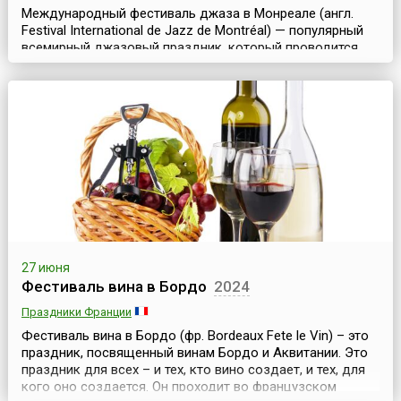
Международный фестиваль джаза в Монреале (англ.
Festival International de Jazz de Montréal) — популярный
всемирный джазовый праздник, который проводится
ежегодно уже 40 лет. Этот знаменитый фестиваль
является важной достопримечательностью Монреаля —
старейшего из канадских городов. Расположенная на
берегу реки святого Лаврентия отлично
отреставрированная старая часть города, сохранившая
францу...
27 июня
Фестиваль вина в Бордо
2024
Праздники Франции
Фестиваль вина в Бордо (фр. Bordeaux Fete le Vin) – это
праздник, посвященный винам Бордо и Аквитании. Это
праздник для всех – и тех, кто вино создает, и тех, для
кого оно создается. Он проходит во французском