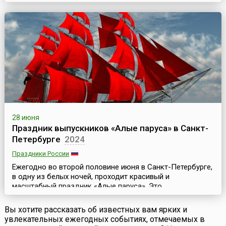
городе Бордо в июне и проводится, как правило, раз в
два года.Регион Бордо, уже давно известный своими
винами (тем более, что Франция во все века была
страной виноградников и отменного в...
28 июня
Праздник выпускников «Алые паруса» в Санкт-
Петербурге
2024
Праздники России
Ежегодно во второй половине июня в Санкт-Петербурге,
в одну из белых ночей, проходит красивый и
масштабный праздник «Алые паруса». Это
общегородской праздник выпускников средних школ
северной столицы России. Хотя фиксированной даты у
Вы хотите рассказать об известных вам ярких и
него нет, но, как правило, он проводится в субботу,
увлекательных ежегодных событиях, отмечаемых в
максимально ближайшую к самой светлой ночи. Но