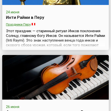
24 июня
Инти Райми в Перу
Праздники Перу
Этот праздник — старинный ритуал Инков поклонения
Солнцу, главному богу Инков. Он называется Инти Райми
(Inti Raymi). Это знак наступления венца года инков и
скорого сбора урожая, который, если того пожелают
боги, окажется обильным. Праздник проводится в
течение зимнего солнцестояния и отмечает как Новый
год в Андах. Это возрожденный древний праздник. Но,
несмотря на древность, в наши дни инте...
26 июня