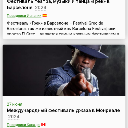
Фестиваль театра, музыки и танца «Грек» в
Барселоне
2024
Праздники Испании
Фестиваль «Грек» в Барселоне – Festival Grec de
Barcelona, так же известный как Barcelona Festival, или
просто El Grec – является самым крупным фестивалем в
Барселоне и одним из значительных культурных событий
Испании. Это традиционный праздник современного
искусства – знаменитый фестиваль театра, музыки и
танца. Он проходит ежегодно летом и длится месяц или
чуть более.История фестиваля берет ...
27 июня
Международный фестиваль джаза в Монреале
2024
Праздники Канады