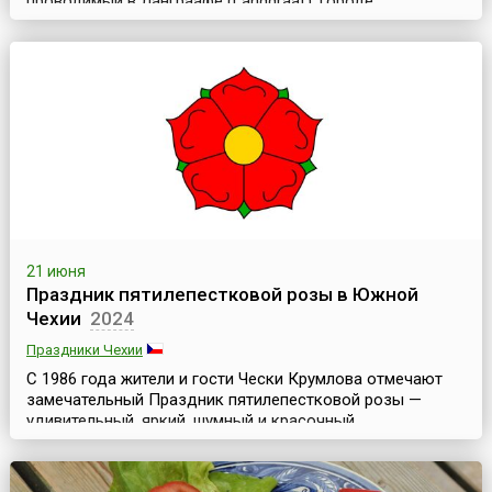
проводимый в Ланграафе (Landgraaf), городе,
расположенном на юго-востоке Нидерландов. Он ведет
свою историю с 1970 года.Изначально фестиваль
проводился в выходные на Пятидесятницу, но начиная с
2013 года дата мероприятия не ориентирована на
церковный праздник. Фестиваль проходит в
июне.Название Pin...
21 июня
Праздник пятилепестковой розы в Южной
Чехии
2024
Праздники Чехии
C 1986 года жители и гости Чески Крумлова отмечают
замечательный Праздник пятилепестковой розы —
удивительный, яркий, шумный и красочный
средневековый карнавал. Чески Крумлов (Český
Krumlov) — это город в Южной Чехии. Здесь находится
историческое поместье рода Рожмберков. Оно