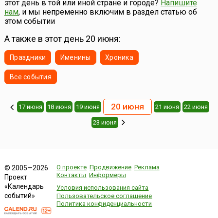
этот день в той или иной стране и городе?
Напишите
никогда не 22 июня — День памяти и скорби.Девизом
нам
, и мы непременно включим в раздел статью об
праздника...
этом событии
А также в этот день 20 июня:
Праздники
Именины
Хроника
Все события
20 июня
17 июня
18 июня
19 июня
21 июня
22 июня
23 июня
О проекте
Продвижение
Реклама
© 2005—2026
Контакты
Информеры
Проект
«Календарь
Условия использования сайта
событий»
Пользовательское соглашение
Политика конфиденциальности