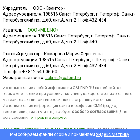
Учредитель — ООО «Квантор»
Адрес учредителя: 198516 Санкт-Петербург, г. Петергоф, Санкт-
Петербургский пр., д.60, лит.А, ч.п. 2-Н, оф.432, 434
Издатель —
ООО «МЕДИО»
Адрес издателя: 198516 Санкт-Петербург, г. Петергоф, Санкт-
Петербургский пр., д.60, лит.А, ч.п. 2-Н, оф.440
Главный редактор - Комарова Мария Сергеевна
Адрес редакции:
198516
Санкт-Петербург, г. Петергоф
,
Санкт-
Петербургский пр., д.60, лит.А, ч.п. 2-Н, оф.432, 434
Телефон:
+7 812 640-06-60
Электронная почта:
askme@calend.ru
Использование любой информации CALEND.RU на веб-сайтах
возможно только при условии наличия у каждого скопированного
материала активной гиперссылки на страницу-источник.
Использование информации сайта в оффлайн-СМИ (радио,
телевидение, газеты и т.п.) требует
особого согласования
. Для
согласования
отправьте запрос
.
Изменить настройки конфиденциальности
(только для жителей
Мы собираем файлы cookie и применяем
Яндекс.Метрику
.
EEA).