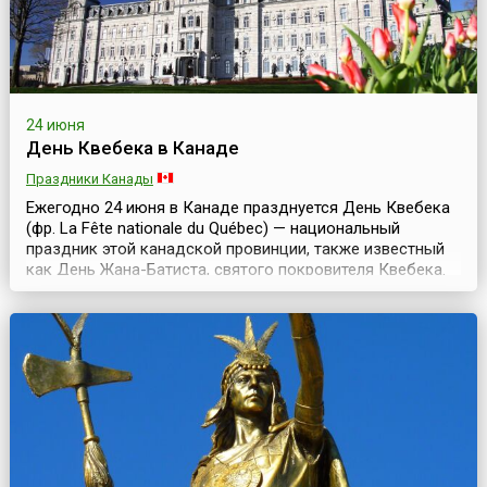
24 июня
День Квебека в Канаде
Праздники Канады
Ежегодно 24 июня в Канаде празднуется День Квебека
(фр. La Fête nationale du Québec) — национальный
праздник этой канадской провинции, также известный
как День Жана-Батиста, святого покровителя Квебека.
Причем он является праздничным днем не только для
квебекцев, но и для всей франкоязычной северной
Америки.Квебек — франкоязычная провинция Канады,
играющая огромную роль в развитии страны, подо...