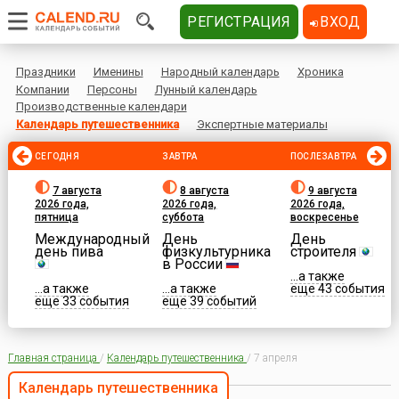
РЕГИСТРАЦИЯ
ВХОД
Праздники
Именины
Народный календарь
Хроника
Компании
Персоны
Лунный календарь
Производственные календари
Календарь путешественника
Экспертные материалы
СЕГОДНЯ
ЗАВТРА
ПОСЛЕЗАВТРА
7 августа
8 августа
9 августа
2026 года,
2026 года,
2026 года,
пятница
суббота
воскресенье
Международный
День
День
день пива
физкультурника
строителя
в России
...а также
...а также
...а также
еще 43 события
еще 33 события
еще 39 событий
Главная страница
/
Календарь путешественника
/
7 апреля
Календарь путешественника