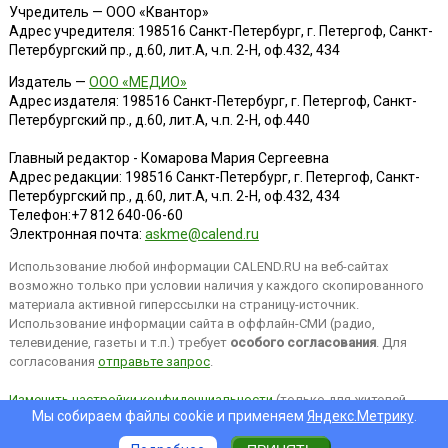
Учредитель — ООО «Квантор»
Адрес учредителя: 198516 Санкт-Петербург, г. Петергоф, Санкт-
Петербургский пр., д.60, лит.А, ч.п. 2-Н, оф.432, 434
Издатель —
ООО «МЕДИО»
Адрес издателя: 198516 Санкт-Петербург, г. Петергоф, Санкт-
Петербургский пр., д.60, лит.А, ч.п. 2-Н, оф.440
Главный редактор - Комарова Мария Сергеевна
Адрес редакции:
198516
Санкт-Петербург, г. Петергоф
,
Санкт-
Петербургский пр., д.60, лит.А, ч.п. 2-Н, оф.432, 434
Телефон:
+7 812 640-06-60
Электронная почта:
askme@calend.ru
Использование любой информации CALEND.RU на веб-сайтах
возможно только при условии наличия у каждого скопированного
материала активной гиперссылки на страницу-источник.
Использование информации сайта в оффлайн-СМИ (радио,
телевидение, газеты и т.п.) требует
особого согласования
. Для
согласования
отправьте запрос
.
Изменить настройки конфиденциальности
(только для жителей
Мы собираем файлы cookie и применяем
Яндекс.Метрику
.
EEA).