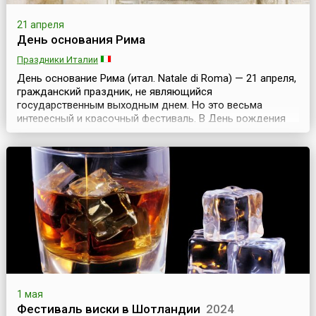
21 апреля
День основания Рима
Праздники Италии
День основание Рима (итал. Natale di Roma) — 21 апреля,
гражданский праздник, не являющийся
государственным выходным днем. Но это весьма
интересный и красочный фестиваль. В День рождения
Рима совершается символическое открытие ворот
города, чтобы в них смогли войти как жители Рима, так и
многочисленные туристы. Празднование продолжается,
как правило, несколько дней и может начинаться до
самой даты...
1 мая
Фестиваль виски в Шотландии
2024