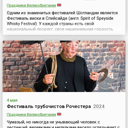
Праздники Великобритании
Одним из знаменитых фестивалей Шотландии является
Фестиваль виски в Спейсайде (англ. Spirit of Speyside
Whisky Festival). У каждой страны есть свой
национальный продукт, своя национальная гордость.
Шотландцы гордятся своим виски. С наступлением
весны в Шотландии начинается пора фестивалей и
праздников, посвященных виски. Первым стартует The
Spirit of Speyside Whisky Festival, который длится 6 ...
4 мая
Фестиваль трубочистов Рочестера
2024
Праздники Великобритании
Чумазый, но никогда не унывающий человек с
лестницей, веревками и метелками весело оглядывает с