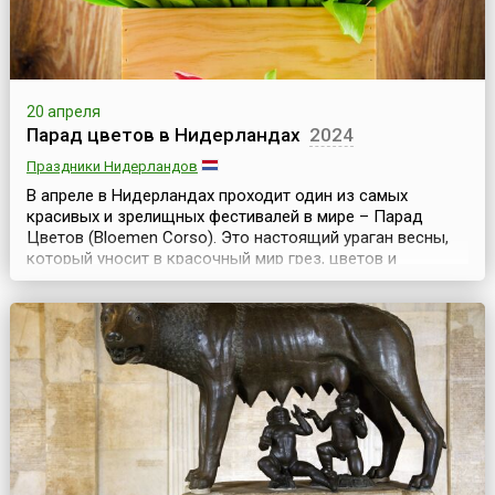
20 апреля
Парад цветов в Нидерландах
2024
Праздники Нидерландов
В апреле в Нидерландах проходит один из самых
красивых и зрелищных фестивалей в мире – Парад
Цветов (Bloemen Corso). Это настоящий ураган весны,
который уносит в красочный мир грез, цветов и
солнца.Весь праздник цветов длится 5 дней, но главное
мероприятие – парад проходит в субботу. По традиции,
цветочное шествие, начинающееся в 9 утра в
Нордвейке, представляет собой большую праздничную
колон...