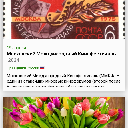
этому замечательному...
19 апреля
Московский Международный Кинофестиваль
2024
Праздники России
Московский Международный Кинофестиваль (ММКФ) –
один из старейших мировых кинофорумов (второй после
Венецианского кинофестиваля) и один из самых
представительных киносмотров в мире наряду с
кинофестивалями в Берлине, Каннах, Венеции, Сан-
Себастьяне и Карловых Варах. Он был создан в целях
развития культурного обмена, взаимопонимания между
народами и сотрудничества между кинематографистами
всего мир...