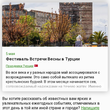
водруженного на верхушку 45-метровой мачты. Стрелок,
которому удастся сбить птицу, становится королем
праздника. Праздник берет свое начало в сред...
5 мая
Фестиваль Встречи Весны в Турции
Праздники Турции
Во все века и у разных народов май ассоциировался с
возрождением. Это само собой вытекало из ритма
крестьянских будней. В этом месяце начинается сев,
сопровождаемый надеждами на тучную жатву. Именно
тогда закладываются семена будущего урожая, а
значит и имущественного достатка семьи. Наконец, в
Вы хотите рассказать об известных вам ярких и
последний месяц весны все вокруг поражает глаз
увлекательных ежегодных событиях, отмечаемых в
буйством красок, некогда вызывавшим столько
этот день в той или иной стране и городе?
Напишите
сказаний об е...