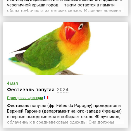
черепичной крыши город — таким остается в памяти
образ трубочиста из детских сказок. В давние времена
ремесло трубочиста окутывала некая таинственность.
Ходили легенды о богатых джентльменах, которые
теряли своих детей и после долгих лет безутешного горя
находили их среди трубочистов. Истории окруж...
4 мая
Фестиваль попугая
2024
Праздники Франции
Фестиваль попугая (фр. Fêtes du Papogay) проводится в
Верхней Гаронне (департамент на юго-западе Франции)
в первые выходные мая и собирает около 40 лучников,
облаченных в средневековые одежды. Они должны
попасть из лука в семикилограммового попугая,