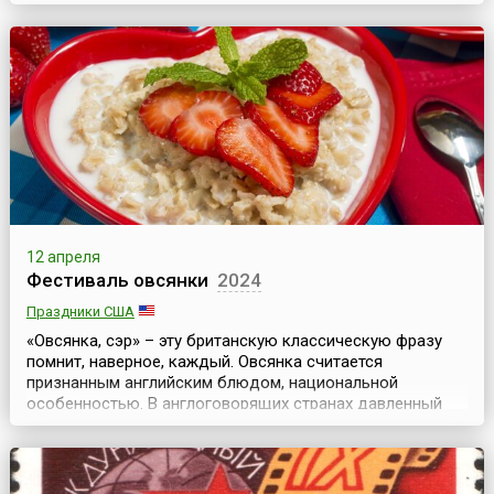
посвящённые Дню Рождения основателя одной из
мировых религий, были известны ещё в начале нашей
эры, хотя популярность приобрели во второй половине
19 века.Все церемониальные действия, проводящиеся в
этот ден...
12 апреля
Фестиваль овсянки
2024
Праздники США
«Овсянка, сэр» – эту британскую классическую фразу
помнит, наверное, каждый. Овсянка считается
признанным английским блюдом, национальной
особенностью. В англоговорящих странах давленный
овес (овсяные хлопья) известен под названием
«протестантский овес» (англ. Quakers oats). Так же
называется и каша из хлопьев. Однако не только
туманный Альбион может похвастать своей любовью к