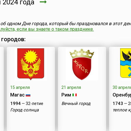
 2024 года
об одном Дне города, который бы праздновался в этот ден
уйста, если вы знаете о таком празднике.
 городов:
15 апреля
21 апреля
30 апрел
Магас
Рим
Оренбу
1994
Вечный город
1743
— 32-летие
— 2
Город солнца
теплое 