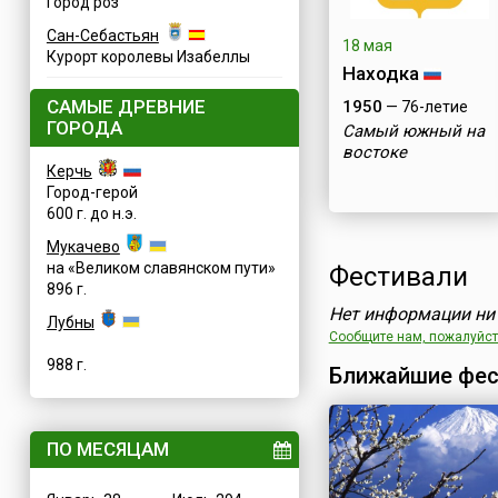
Город роз
Сан-Себастьян
18 мая
Курорт королевы Изабеллы
Находка
САМЫЕ ДРЕВНИЕ
1950
— 76-летие
ГОРОДА
Самый южный на
востоке
Керчь
Город-герой
600 г. до н.э.
Мукачево
на «Великом славянском пути»
Фестивали
896 г.
Нет информации ни 
Лубны
Сообщите нам, пожалуйста
988 г.
Ближайшие фес
ПО МЕСЯЦАМ