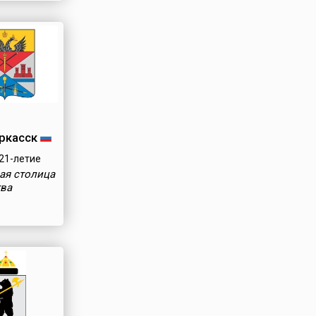
ркасск
21-летие
ая столица
тва