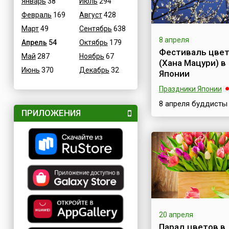
Январь
38
Июль
294
Февраль
169
Август
428
Март
49
Сентябрь
638
8 апреля
Апрель
54
Октябрь
179
Фестиваль цве
Май
287
Ноябрь
67
(Хана Мацури) в
Июнь
370
Декабрь
32
Японии
Праздники Японии
8 апреля буддисты
ПРИЛОЖЕНИЯ
отмечают праздник
Мацури (яп. 花祭) и
Камбут(ц)у-э. Пос
он появлению на с
Будды, и часто
упоминается как
Фестиваль
цветов.Праздничн
мероприятия,
посвящённые Дню
Рождения основат
20 апреля
одной из мировых р
Парад цветов в