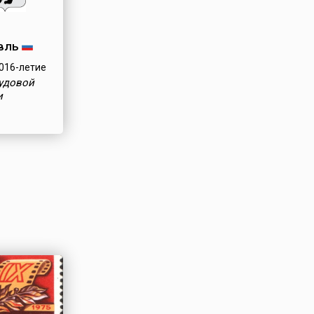
вль
016-летие
рудовой
и