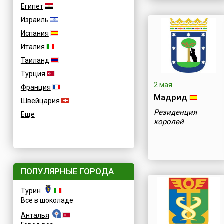
Египет
Израиль
Испания
Италия
Таиланд
Турция
2 мая
Франция
Мадрид
Швейцария
Резиденция
Еще
королей
ПОПУЛЯРНЫЕ ГОРОДА
Турин
Все в шоколаде
Анталья