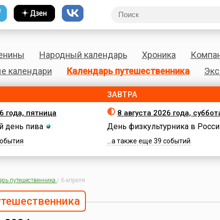
енины
Народный календарь
Хроника
Компа
е календари
Календарь путешественника
Экс
ЗАВТРА
6 года, пятница
8 августа 2026 года, суббот
 день пива
День физкультурника в Росси
 события
...а также еще 39 событий
арь путешественника
/
6 апреля
утешественника