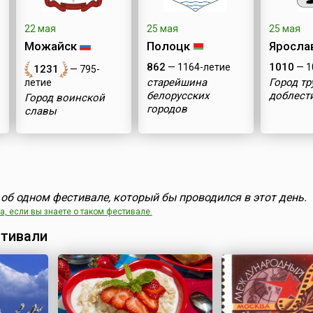
22 мая
25 мая
25 мая
Можайск
Полоцк
Яросла
862
1010
— 1164-летие
— 1
1231
— 795-
старейшина
Город т
летие
белорусских
доблест
Город воинской
городов
славы
об одном фестивале, который бы проводился в этот день.
, если вы знаете о таком фестивале.
тивали