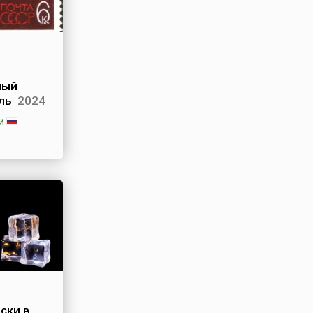
ный
ль
2024
и
й
 (ММКФ) –
их
орумов
и один из
ительных
мире
естивалями
х,
бастьяне и
ски в