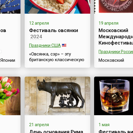
12 апреля
19 апреля
тов
Фестиваль овсянки
Московский
2024
Международ
Кинофестива
Праздники США
Праздники Росси
«Овсянка, сэр» – эту
британскую классическую
 Японии
Московский
фразу помнит, наверное,
 Хана
Международны
каждый. Овсянка
ли
Кинофестиваль
считается признанным
вящён
один из старейш
английским блюдом,
вет
мировых киноф
национальной
(второй после
особенностью. В
Венецианского
англоговорящих странах
кинофестиваля) 
давленный овес (овсяные
ые
самых представ
хлопья) известен под
киносмотров в 
названием
наряду с киноф
«протестантский овес»
еля
в Берлине, Канна
21 апреля
1 мая
(англ. Quakers oats). Так же
елигий,
Венеции, Сан-Се
День основания Рима
Фестиваль ви