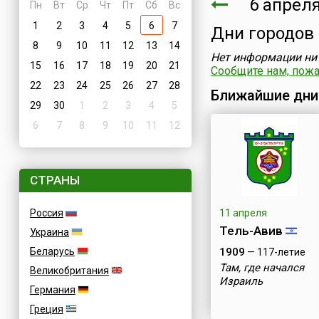
6 апреля
Пн
Вт
Ср
Чт
Пт
Сб
Вс
1
2
3
4
5
6
7
Дни городов
8
9
10
11
12
13
14
Нет информации ни 
15
16
17
18
19
20
21
Сообщите нам, пожал
22
23
24
25
26
27
28
Ближайшие дни
29
30
1
2
3
4
5
6
7
8
9
10
11
12
СТРАНЫ
Россия
11 апреля
Тель-Авив
Украина
Беларусь
1909
— 117-летие
Там, где начался
Великобритания
Израиль
Германия
Греция