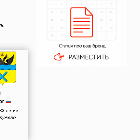
ь.
я
рг
83-летие
кружево